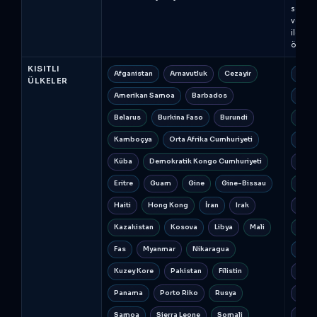
sonra e
verilir
ile kar
ödemel
KISITLI
Afganistan
Arnavutluk
Cezayir
Afgan
ÜLKELER
Amerikan Samoa
Barbados
Orta 
Belarus
Burkina Faso
Burundi
Küba
Kamboçya
Orta Afrika Cumhuriyeti
Demo
Küba
Demokratik Kongo Cumhuriyeti
Eritre
Eritre
Guam
Gine
Gine-Bissau
Myan
Haiti
Hong Kong
İran
Irak
Ukray
Kazakistan
Kosova
Libya
Mali
Donet
Fas
Myanmar
Nikaragua
Kongo
Kuzey Kore
Pakistan
Filistin
Rusy
Panama
Porto Riko
Rusya
Suda
Samoa
Sierra Leone
Somali
Viet