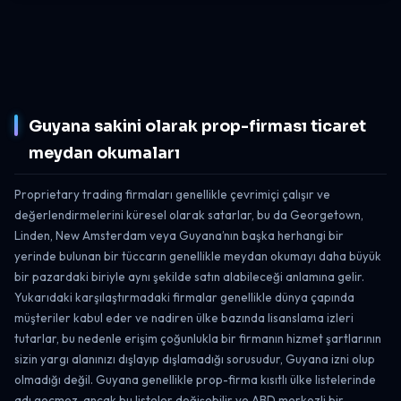
Guyana sakini olarak prop-firması ticaret
meydan okumaları
Proprietary trading firmaları genellikle çevrimiçi çalışır ve
değerlendirmelerini küresel olarak satarlar, bu da Georgetown,
Linden, New Amsterdam veya Guyana’nın başka herhangi bir
yerinde bulunan bir tüccarın genellikle meydan okumayı daha büyük
bir pazardaki biriyle aynı şekilde satın alabileceği anlamına gelir.
Yukarıdaki karşılaştırmadaki firmalar genellikle dünya çapında
müşteriler kabul eder ve nadiren ülke bazında lisanslama izleri
tutarlar, bu nedenle erişim çoğunlukla bir firmanın hizmet şartlarının
sizin yargı alanınızı dışlayıp dışlamadığı sorusudur, Guyana izni olup
olmadığı değil. Guyana genellikle prop-firma kısıtlı ülke listelerinde
adı geçmez, ancak bu listeler değişebilir ve ABD merkezli bir