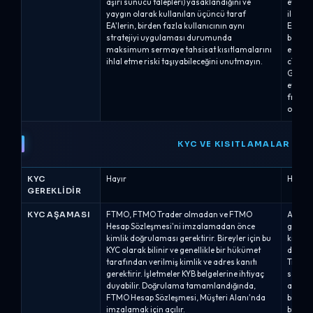
aşırı sunucu talepleri) yasaklandığını ve
etkinle
yaygın olarak kullanılan üçüncü taraf
iletişi
EA'lerin, birden fazla kullanıcının aynı
EA&apo
stratejiyi uygulaması durumunda
bağlant
maksimum sermaye tahsisat kısıtlamalarını
edebil
ihlal etme riski taşıyabileceğini unutmayın.
cTrade
Gerçek
etmeye
frekan
otomati
KYC VE KISITLAMALAR
KYC
Hayır
Hayır
GEREKLIDIR
KYC AŞAMASI
FTMO, FTMO Trader olmadan ve FTMO
Alpha C
Hesap Sözleşmesi'ni imzalamadan önce
geçtikt
kimlik doğrulaması gerektirir. Bireyler için bu
kimlik 
KYC olarak bilinir ve genellikle bir hükümet
doğrul
tarafından verilmiş kimlik ve adres kanıtı
Traderl
gerektirir. İşletmeler KYB belgelerine ihtiyaç
sağlayı
duyabilir. Doğrulama tamamlandığında,
ayrıca
FTMO Hesap Sözleşmesi, Müşteri Alanı'nda
bilgile
imzalamak için açılır.
bilgile