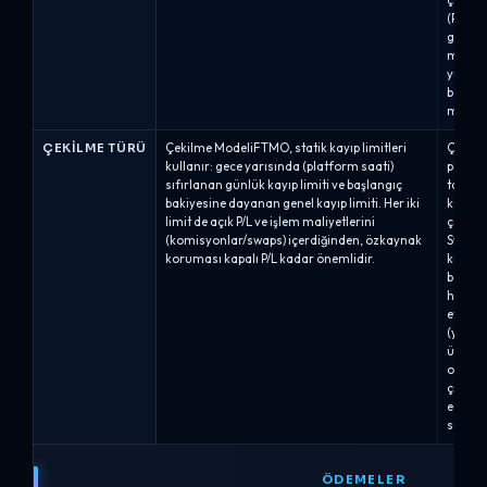
(Pro6)
geri çe
maksim
yüksek
bakiye)
maksim
ÇEKILME TÜRÜ
Çekilme ModeliFTMO, statik kayıp limitleri
Çekilm
kullanır: gece yarısında (platform saati)
plana 
sıfırlanan günlük kayıp limiti ve başlangıç
takip 
bakiyesine dayanan genel kayıp limiti. Her iki
kullan
limit de açık P/L ve işlem maliyetlerini
çekilme
(komisyonlar/swaps) içerdiğinden, özkaynak
Swing (
koruması kapalı P/L kadar önemlidir.
kullanı
başlan
hesap 
etmez.
(yüksek
üzerind
oluştu
çizgisi
eden ç
su işar
ÖDEMELER