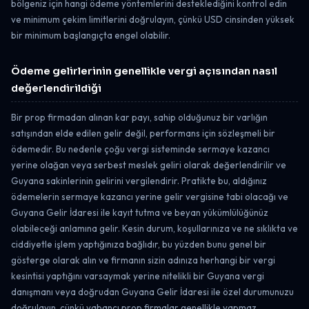
bölgeniz için hangi ödeme yöntemlerini desteklediğini kontrol edin
ve minimum çekim limitlerini doğrulayın, çünkü USD cinsinden yüksek
bir minimum başlangıçta engel olabilir.
Ödeme gelirlerinin genellikle vergi açısından nasıl
değerlendirildiği
Bir prop firmadan alınan kar payı, sahip olduğunuz bir varlığın
satışından elde edilen gelir değil, performans için sözleşmeli bir
ödemedir. Bu nedenle çoğu vergi sisteminde sermaye kazancı
yerine olağan veya serbest meslek geliri olarak değerlendirilir ve
Guyana sakinlerinin gelirini vergilendirir. Pratikte bu, aldığınız
ödemelerin sermaye kazancı yerine gelir vergisine tabi olacağı ve
Guyana Gelir İdaresi ile kayıt tutma ve beyan yükümlülüğünüz
olabileceği anlamına gelir. Kesin durum, koşullarınıza ve ne sıklıkta ve
ciddiyetle işlem yaptığınıza bağlıdır, bu yüzden bunu genel bir
gösterge olarak alın ve firmanın sizin adınıza herhangi bir vergi
kesintisi yaptığını varsaymak yerine nitelikli bir Guyana vergi
danışmanı veya doğrudan Guyana Gelir İdaresi ile özel durumunuzu
doğrulayın, çünkü yabancı prop firmalar genellikle yapmaz.