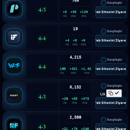
769
Karşılaştır
4.5
+9
+38
+139
🌐 Web Sitesini Ziyaret E
(7d)
(30d)
(90d)
19
Karşılaştır
4.4
+4
+8
+9
🌐 Web Sitesini Ziyaret E
(7d)
(30d)
(90d)
4,215
Karşılaştır
4.4
+105
+421
+1,424
🌐 Web Sitesini Ziyaret E
(7d)
(30d)
(90d)
Karşılaştır
6,152
4.3
UA
+20
+85
+379
🌐 Web Sitesini Ziyaret E
(7d)
(30d)
(90d)
2,580
Karşılaştır
4.3
+21
+79
+246
🌐 Web Sitesini Ziyaret E