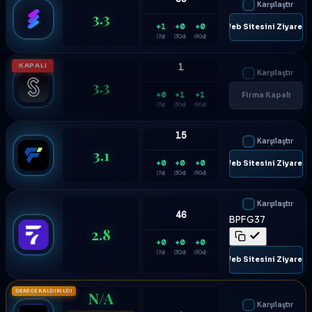
Karşılaştır
3.3
+1
+0
+0
🌐 Web Sitesini Ziyaret E
(7d)
(30d)
(90d)
KAPALI
1
Karşılaştır
3.3
+0
+1
+1
Firma Kapalı
(7d)
(30d)
(90d)
15
Karşılaştır
3.1
+0
+0
+0
🌐 Web Sitesini Ziyaret E
(7d)
(30d)
(90d)
Karşılaştır
46
BPFG37
2.8
+0
+0
+0
(7d)
(30d)
(90d)
🌐 Web Sitesini Ziyaret E
DERECE KALDIRILDI
N/A
Karşılaştır