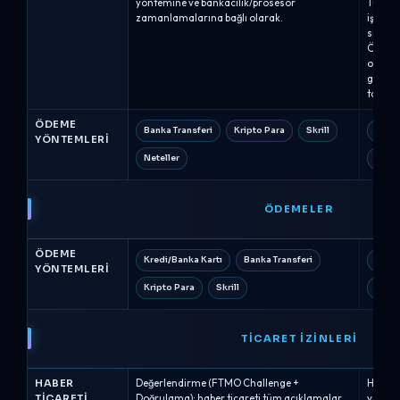
yöntemine ve bankacılık/prosesör
Tüccar
zamanlamalarına bağlı olarak.
işlemle
sıfırlan
Ölçekl
olduğun
genelli
tamaml
ÖDEME
Banka Transferi
Kripto Para
Skrill
Banka
YÖNTEMLERI
Neteller
Wise
ÖDEMELER
ÖDEME
Kredi/Banka Kartı
Banka Transferi
Kredi
YÖNTEMLERI
Kripto Para
Skrill
PayP
TICARET İZINLERI
HABER
Değerlendirme (FTMO Challenge +
Haber t
TICARETI
Doğrulama): haber ticareti tüm açıklamalar
verilme