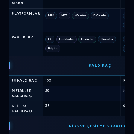
MAKS
PLATFORMLAR
MT4
MT5
cTrader
DXtrade
MT5
Trad
VARLIKLAR
FX
Endeksler
Emtialar
Hisseler
FX
Kripto
Petrol
KALDIRAÇ
FX KALDIRAÇ
100
100
METALLER
30
30
KALDIRAÇ
KRIPTO
3.3
0
KALDIRAÇ
RISK VE ÇEKILME KURALLARI