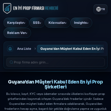
TR
Karşılaştır
SSS
Kılavuzlar
Insights
v
v
v
v
Reklam Ver
v
Ana Liste
Guyana'dan Müşteri Kabul Eden En İyi Prop Ş
Guyana'dan Müşteri Kabul Eden En İyi Prop
Şirketleri
Bu kılavuz, kayıt, KYC veya ödemeler sırasında ülkelerini kısıtlayan prop
şirketlerinden kaçınmak isteyen Guyana'deki traderlar içindir. Sadece
Guyana'dan müşteri kabul eden firmalara odaklanarak, Guyana'den
traderların hesap açma, başarılı bir şekilde doğrulama yapma ve uygunluk