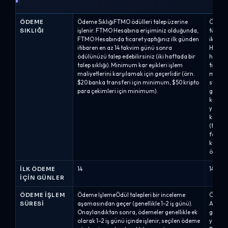
ÖDEME
Ödeme SıklığıFTMO ödülleri talep üzerine
Ödeme 
SIKLIĞI
işlenir. FTMO Hesabına erişiminiz olduğunda,
türüne 
FTMO Hesabında ticaret yaptığınız ilk günden
iki öd
itibaren en az 14 takvim günü sonra
Haftada
ödülünüzü talep edebilirsiniz (iki haftada bir
her 14 
talep sıklığı). Minimum kar eşikleri işlem
ticaret
maliyetlerini karşılamak için geçerlidir (örn.
mevcutt
$20 banka transferi için minimum, $50 kripto
stratej
para çekimleri için minimum).
gerekt
kâr ola
yatırım
kâr old
(tek bi
fazlas
karşıla
ödeme.
İLK ÖDEME
14
14
IÇIN GÜNLER
ÖDEME İŞLEM
Ödeme İşlemeÖdül talepleri bir inceleme
Ödeme 
SÜRESI
aşamasından geçer (genellikle 1–2 iş günü).
Alpha 
Onaylandıktan sonra, ödemeler genellikle ek
gönder
olarak 1–2 iş günü içinde işlenir, seçilen ödeme
yaklaşı