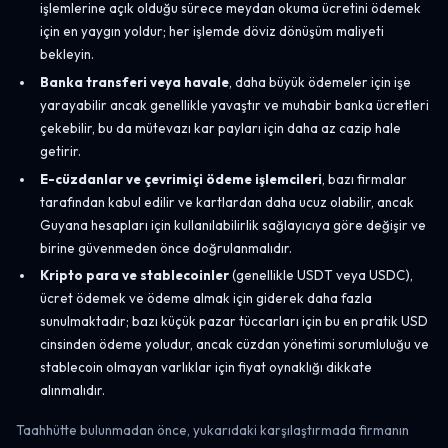
işlemlerine açık olduğu sürece meydan okuma ücretini ödemek
için en yaygın yoldur; her işlemde döviz dönüşüm maliyeti
bekleyin.
Banka transferi veya havale
, daha büyük ödemeler için işe
yarayabilir ancak genellikle yavaştır ve muhabir banka ücretleri
çekebilir, bu da mütevazı kar payları için daha az cazip hale
getirir.
E-cüzdanlar ve çevrimiçi ödeme işlemcileri
, bazı firmalar
tarafından kabul edilir ve kartlardan daha ucuz olabilir, ancak
Guyana hesapları için kullanılabilirlik sağlayıcıya göre değişir ve
birine güvenmeden önce doğrulanmalıdır.
Kripto para ve stablecoinler
(genellikle USDT veya USDC),
ücret ödemek ve ödeme almak için giderek daha fazla
sunulmaktadır; bazı küçük pazar tüccarları için bu en pratik USD
cinsinden ödeme yoludur, ancak cüzdan yönetimi sorumluluğu ve
stablecoin olmayan varlıklar için fiyat oynaklığı dikkate
alınmalıdır.
Taahhütte bulunmadan önce, yukarıdaki karşılaştırmada firmanın