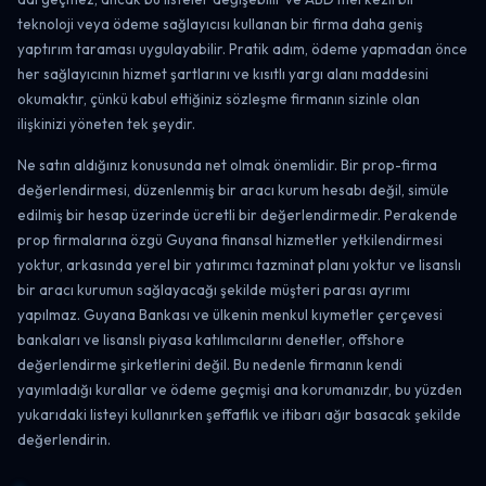
teknoloji veya ödeme sağlayıcısı kullanan bir firma daha geniş
yaptırım taraması uygulayabilir. Pratik adım, ödeme yapmadan önce
her sağlayıcının hizmet şartlarını ve kısıtlı yargı alanı maddesini
okumaktır, çünkü kabul ettiğiniz sözleşme firmanın sizinle olan
ilişkinizi yöneten tek şeydir.
Ne satın aldığınız konusunda net olmak önemlidir. Bir prop-firma
değerlendirmesi, düzenlenmiş bir aracı kurum hesabı değil, simüle
edilmiş bir hesap üzerinde ücretli bir değerlendirmedir. Perakende
prop firmalarına özgü Guyana finansal hizmetler yetkilendirmesi
yoktur, arkasında yerel bir yatırımcı tazminat planı yoktur ve lisanslı
bir aracı kurumun sağlayacağı şekilde müşteri parası ayrımı
yapılmaz. Guyana Bankası ve ülkenin menkul kıymetler çerçevesi
bankaları ve lisanslı piyasa katılımcılarını denetler, offshore
değerlendirme şirketlerini değil. Bu nedenle firmanın kendi
yayımladığı kurallar ve ödeme geçmişi ana korumanızdır, bu yüzden
yukarıdaki listeyi kullanırken şeffaflık ve itibarı ağır basacak şekilde
değerlendirin.