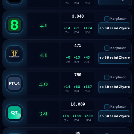
(7d)
(30d)
(90d)
3,848
Karşılaştır
4.1
+14
+71
+174
🌐 Web Sitesini Ziyaret E
(7d)
(30d)
(90d)
471
Karşılaştır
4.1
+0
+13
+43
🌐 Web Sitesini Ziyaret E
(7d)
(30d)
(90d)
789
Karşılaştır
4.0
+14
+60
+167
🌐 Web Sitesini Ziyaret E
(7d)
(30d)
(90d)
13,030
Karşılaştır
3.9
+16
+168
+599
🌐 Web Sitesini Ziyaret E
(7d)
(30d)
(90d)
85