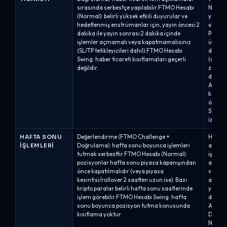
sırasında serbestçe yapılabilir.FTMO Hesabı
Nitelikl
(Normal): belirli yüksek etkili duyurular ve
yüksek 
hedeflenmiş enstrümanlar için, yayın öncesi 2
spesif
dakika ile yayın sonrası 2 dakika içinde
Pro %8/
işlemler açmamalı veya kapatmamalısınız
üzerind
(SL/TP tetikleyicileri dahil).FTMO Hesabı
dakika 
Swing: haber ticareti kısıtlamaları geçerli
(açılış
değildir.
zarar 
dahil) 
Alpha O
kısıtla
önce ve
Swing: 
izin ve
HAFTA SONU
Değerlendirme (FTMO Challenge +
Hafta 
İŞLEMLERI
Doğrulama): hafta sonu boyunca işlemleri
aşamay
tutmak serbesttir.FTMO Hesabı (Normal):
işleml
pozisyonlar hafta sonu piyasa kapanışından
aşaması
önce kapatılmalıdır (veya piyasa
verilme
kesintisi/rollover 2 saatten uzun ise). Bazı
aşaması
kripto paralar belirli hafta sonu saatlerinde
yumuşa
işlem görebilir.FTMO Hesabı Swing: hafta
değerle
sonu boyunca pozisyon tutma konusunda
Alpha 
kısıtlama yoktur.
Değerl
Nitelik