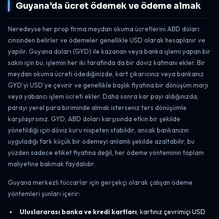
Guyana’da ücret ödemek ve ödeme almak
Neredeyse her prop firma meydan okuma ücretlerini ABD doları
cinsinden belirler ve ödemeler genellikle USD olarak hesaplanır ve
yapılır. Guyana doları (GYD) ile kazanan veya banka işlemi yapan bir
sakin için bu, işlemin her iki tarafında da bir döviz katmanı ekler. Bir
meydan okuma ücreti ödediğinizde, kart çıkarıcınız veya bankanız
GYD’yi USD’ye çevirir ve genellikle başlık fiyatına bir dönüşüm marjı
veya yabancı işlem ücreti ekler. Daha sonra kar payı aldığınızda,
parayı yerel para biriminde almak isterseniz ters dönüşümle
karşılaşırsınız. GYD, ABD doları karşısında etkin bir şekilde
yönetildiği için döviz kuru nispeten stabildir, ancak bankanızın
uyguladığı fark küçük bir ödemeyi anlamlı şekilde azaltabilir, bu
yüzden sadece etiket fiyatına değil, her ödeme yönteminin toplam
maliyetine bakmak faydalıdır.
Guyana merkezli tüccarlar için gerçekçi olarak çalışan ödeme
yöntemleri şunları içerir:
Uluslararası banka ve kredi kartları
, kartınız çevrimiçi USD