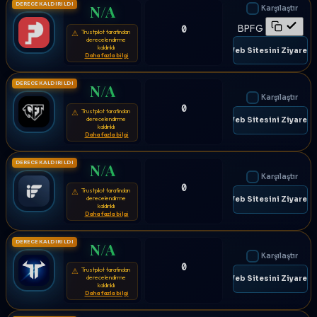
DERECE KALDIRILDI
N/A
Karşılaştır
BPFG
0
Trustpilot tarafından
⚠
derecelendirme
kaldırıldı
🌐 Web Sitesini Ziyaret E
Daha fazla bilgi
DERECE KALDIRILDI
N/A
Karşılaştır
0
Trustpilot tarafından
⚠
derecelendirme
🌐 Web Sitesini Ziyaret E
kaldırıldı
Daha fazla bilgi
DERECE KALDIRILDI
N/A
Karşılaştır
0
Trustpilot tarafından
⚠
derecelendirme
🌐 Web Sitesini Ziyaret E
kaldırıldı
Daha fazla bilgi
DERECE KALDIRILDI
N/A
Karşılaştır
0
Trustpilot tarafından
⚠
derecelendirme
🌐 Web Sitesini Ziyaret E
kaldırıldı
Daha fazla bilgi