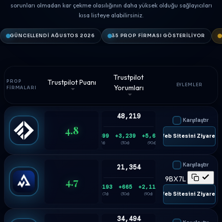
sorunları olmadan kar çekme olasılığının daha yüksek olduğu sağlayıcıları
kısa listeye alabilirsiniz.
GÜNCELLENDI AĞUSTOS 2026
35 PROP FIRMASI GÖSTERILIYOR
Trustpilot
Trustpilot Puanı
PROP
EYLEMLER
Yorumları
FIRMALARI
48,219
Karşılaştır
4.8
+699
+3,239
+5,688
🌐 Web Sitesini Ziyaret E
(7d)
(30d)
(90d)
Karşılaştır
21,354
4.7
9BX7L
+193
+665
+2,114
🌐 Web Sitesini Ziyaret E
(7d)
(30d)
(90d)
34,494