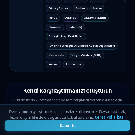
Güney Sudan
Sudan
Suriye
Tunus
Uganda
Ukrayna (Kırım
Donetsk
Luhansk)
Birleşik Arap Emirlikleri
Amerika Birleşik Devletleri Küçük Dış Adaları
Venezuela
Virgin Adaları (ABD)
Yemen
Zimbabve
Kendi karşılaştırmanızı oluşturun
Bu kılavuzdan 2-6 firma seçin ve tam karşılaştırma tablosunda açın.
Deneyiminizi geliştirmek için çerezler kullanıyoruz. Devam ederek,
FTMO
Değerlendirme 4.8 | Czech Republic
bizimle aynı fikirde olduğunuzu kabul edersiniz
Çerez Politikası
.
4
Alpha Capital
Değerlendirme 4.7 | United Kingdom
Kabul Et
The 5%ers
Değerlendirme 4.7 | ISRAEL