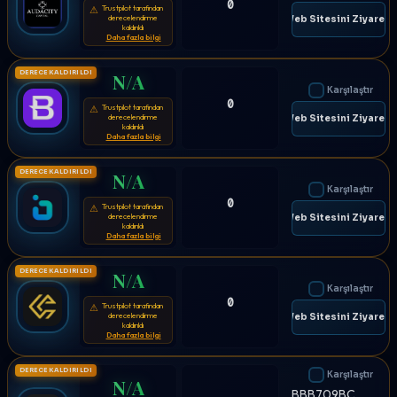
0
Trustpilot tarafından
⚠
derecelendirme
🌐 Web Sitesini Ziyaret E
kaldırıldı
Daha fazla bilgi
DERECE KALDIRILDI
N/A
Karşılaştır
0
Trustpilot tarafından
⚠
derecelendirme
🌐 Web Sitesini Ziyaret E
kaldırıldı
Daha fazla bilgi
DERECE KALDIRILDI
N/A
Karşılaştır
0
Trustpilot tarafından
⚠
derecelendirme
🌐 Web Sitesini Ziyaret E
kaldırıldı
Daha fazla bilgi
DERECE KALDIRILDI
N/A
Karşılaştır
0
Trustpilot tarafından
⚠
derecelendirme
🌐 Web Sitesini Ziyaret E
kaldırıldı
Daha fazla bilgi
DERECE KALDIRILDI
Karşılaştır
N/A
BBB709BC