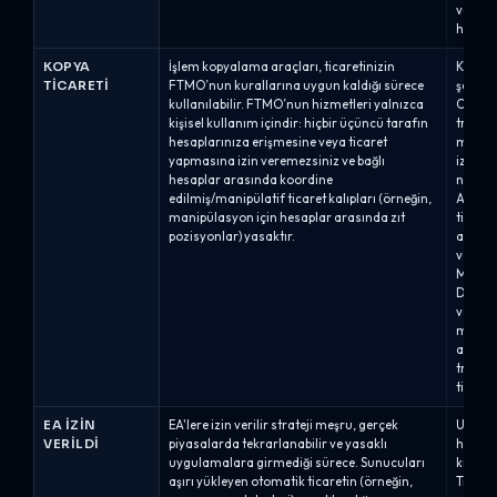
verilir
hafta 
KOPYA
İşlem kopyalama araçları, ticaretinizin
Kopya t
TICARETI
FTMO’nun kurallarına uygun kaldığı sürece
şekilde
kullanılabilir. FTMO’nun hizmetleri yalnızca
Capital
kişisel kullanım içindir: hiçbir üçüncü tarafın
trader'
hesaplarınıza erişmesine veya ticaret
mülkiy
yapmasına izin veremezsiniz ve bağlı
izin v
hesaplar arasında koordine
numaras
edilmiş/manipülatif ticaret kalıpları (örneğin,
Alpha 
manipülasyon için hesaplar arasında zıt
ticaret
pozisyonlar) yasaktır.
açıkla
verileb
MT5'te
DXTrad
veya b
mümkün
ana hes
trader
ticaret
EA İZIN
EA'lere izin verilir strateji meşru, gerçek
Uzman 
VERILDI
piyasalarda tekrarlanabilir ve yasaklı
hesapl
uygulamalara girmediği sürece. Sunucuları
kuralla
aşırı yükleyen otomatik ticaretin (örneğin,
Trader'