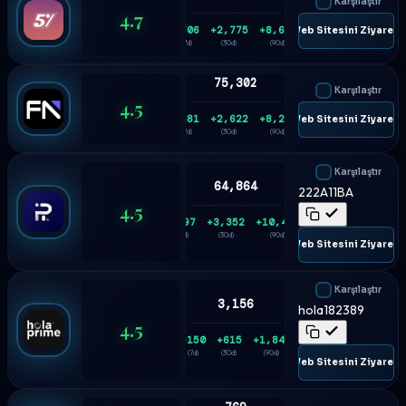
Karşılaştır
4.7
+706
+2,775
+8,614
🌐 Web Sitesini Ziyaret E
(7d)
(30d)
(90d)
75,302
Karşılaştır
4.5
+681
+2,622
+8,206
🌐 Web Sitesini Ziyaret E
(7d)
(30d)
(90d)
Karşılaştır
64,864
222A11BA
4.5
+897
+3,352
+10,434
(7d)
(30d)
(90d)
🌐 Web Sitesini Ziyaret E
Karşılaştır
3,156
hola182389
4.5
+150
+615
+1,848
(7d)
(30d)
(90d)
🌐 Web Sitesini Ziyaret E