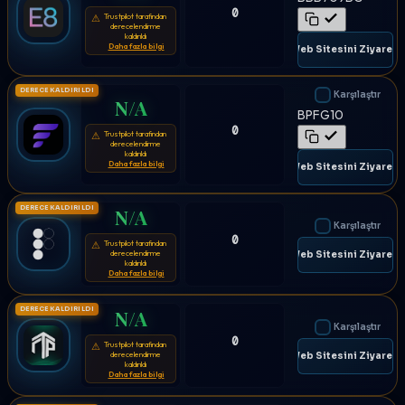
0
Trustpilot tarafından
⚠
derecelendirme
kaldırıldı
Daha fazla bilgi
🌐 Web Sitesini Ziyaret E
DERECE KALDIRILDI
Karşılaştır
N/A
BPFG10
0
Trustpilot tarafından
⚠
derecelendirme
kaldırıldı
Daha fazla bilgi
🌐 Web Sitesini Ziyaret E
DERECE KALDIRILDI
N/A
Karşılaştır
0
Trustpilot tarafından
⚠
derecelendirme
🌐 Web Sitesini Ziyaret E
kaldırıldı
Daha fazla bilgi
DERECE KALDIRILDI
N/A
Karşılaştır
0
Trustpilot tarafından
⚠
derecelendirme
🌐 Web Sitesini Ziyaret E
kaldırıldı
Daha fazla bilgi