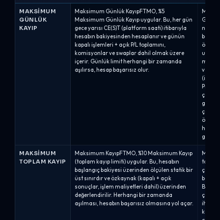
MAKSIMUM
Maksimum Günlük KayıpFTMO, %5
Maksim
GÜNLÜK
Maksimum Günlük Kayıp uygular. Bu, her gün
Group, 
KAYIP
gece yarısı CE(S)T (platform saati) itibarıyla
noktal
hesabın bakiyesinden hesaplanır ve günün
bakiye
kapalı işlemleri + açık P/L toplamını,
özelind
komisyonlar ve swaplar dahil olmak üzere
uygula
içerir. Günlük limit herhangi bir zamanda
mevcut 
aşılırsa, hesap başarısız olur.
ve ihlal
(işleml
Pro %10
çekilme
günlük
çekilm
özkayn
hesapla
günlük
MAKSIMUM
Maksimum KayıpFTMO, %10 Maksimum Kayıp
Maksi
TOPLAM KAYIP
(toplam kayıp limiti) uygular. Bu, hesabın
toplam
başlangıç bakiyesi üzerinden ölçülen statik bir
çekilme
üst sınırdır ve özkaynak (kapalı + açık
bakiyes
sonuçlar, işlem maliyetleri dahil) üzerinden
Bakiye
değerlendirilir. Herhangi bir zamanda
çekilme
aşılması, hesabın başarısız olmasına yol açar.
ihlal e
kapatı
çekilme