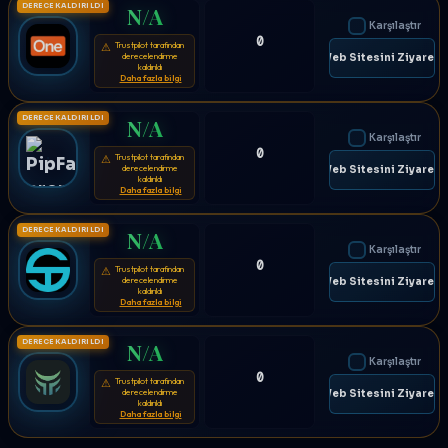
DERECE KALDIRILDI
N/A
Karşılaştır
0
Trustpilot tarafından
⚠
derecelendirme
🌐 Web Sitesini Ziyaret E
kaldırıldı
Daha fazla bilgi
DERECE KALDIRILDI
N/A
Karşılaştır
0
Trustpilot tarafından
⚠
derecelendirme
🌐 Web Sitesini Ziyaret E
kaldırıldı
Daha fazla bilgi
DERECE KALDIRILDI
N/A
Karşılaştır
0
Trustpilot tarafından
⚠
derecelendirme
🌐 Web Sitesini Ziyaret E
kaldırıldı
Daha fazla bilgi
DERECE KALDIRILDI
N/A
Karşılaştır
0
Trustpilot tarafından
⚠
derecelendirme
🌐 Web Sitesini Ziyaret E
kaldırıldı
Daha fazla bilgi