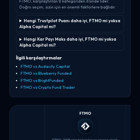
FTMO, karşılaştırılan 8 kategoriden 6'sinde lider.
Doğru seçim, sizin için en önemli faktörlere bağlıdır.
Hangi Trustpilot Puanı daha iyi, FTMO mi yoksa
Alpha Capital mi?
Hangi Kar Payı Maks daha iyi, FTMO mi yoksa
Alpha Capital mi?
İlgili karşılaştırmalar
FTMO vs Audacity Capital
FTMO vs Blueberry Funded
FTMO vs BrightFunded
FTMO vs Crypto Fund Trader
FTMO
FTMO, 2015 yılında kurulan ve sınırsız süreli,
Alpha