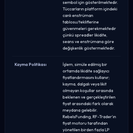
sembol için gösterilmektedir.
Tüccarların platform içindeki
canlı enstrüman
tablosu/tekliflerine
güvenmeleri gerekmektedir
çünkü spreadler likidite,
seans ve enstrümana göre
değişkenlik göstermektedir.
Kayma Politikası
İşlem, simüle edilmiş bir
ortamda likidite sağlayıcı
fiyatlandırmasını kullanır;
kayma, dalgalı veya likit
olmayan koşullar sırasında
beklenen ve gerçekleştirilen
fiyat arasındaki fark olarak
meydana gelebilir.
RebelsFunding, RF-Trader'ın
fiyat motoru tarafından
yönetilen birden fazla LP