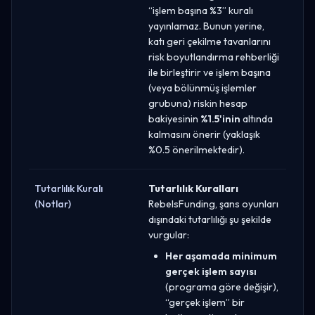
“işlem başına %3” kuralı
yayınlamaz. Bunun yerine,
katı geri çekilme tavanlarını
risk boyutlandırma rehberliği
ile birleştirir ve işlem başına
(veya bölünmüş işlemler
grubuna) riskin hesap
bakiyesinin
%1.5'inin
altında
kalmasını önerir (yaklaşık
%0.5 önerilmektedir).
Tutarlılık Kuralı
Tutarlılık Kuralları
(Notlar)
RebelsFunding, şans oyunları
dışındaki tutarlılığı şu şekilde
vurgular:
Her aşamada minimum
gerçek işlem sayısı
(programa göre değişir),
“gerçek işlem” bir