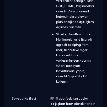
verilerden (örneğin, NFP,
GDP, FOMC) kaçınmaları
önerilir. Ayrıca, önemli
haber/makro olaylar
planlandığında aşırı işlem
açılması yasaktır.
Strateji kısıtlamaları:
Martingale, grid ticareti,
agresif scalping, tam
marj ticareti ve diğer
kumar/aldatıcı
yaklaşımlardan kaçının;
tutarlı pozisyon
boyutlaması yapın;
önerildiği gibi SL/TP
kullanın.
Spread Kalitesi
RF-Trader'daki spreadler
değişken ham
olarak her bir