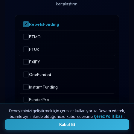
karşılaştırın.
RebelsFunding
FTMO
FTUK
FXIFY
OneFunded
Instant Funding
FunderPro
Deneyiminizi geliştirmek için çerezler kullanıyoruz. Devam ederek,
bizimle aynı fikirde olduğunuzu kabul edersiniz
Çerez Politikası
.
4
Karşılaştırma Araçlarını Başlat
Kabul Et