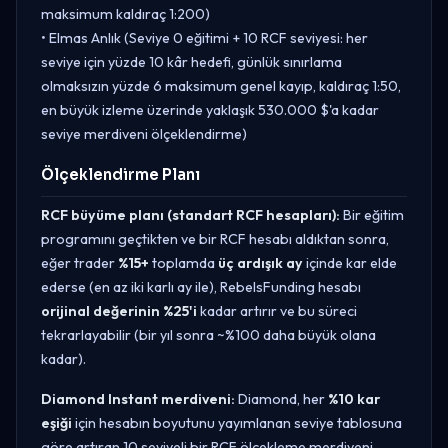
maksimum kaldıraç 1:200)
• Elmas Anlık (Seviye 0 eğitimi + 10 RCF seviyesi: her
seviye için yüzde 10 kâr hedefi, günlük sınırlama
olmaksızın yüzde 6 maksimum genel kayıp, kaldıraç 1:50,
en büyük izleme üzerinde yaklaşık 530.000 $'a kadar
seviye merdiveni ölçeklendirme)
Ölçeklendirme Planı
RCF büyüme planı (standart RCF hesapları):
Bir eğitim
programını geçtikten ve bir RCF hesabı aldıktan sonra,
eğer trader
%15+
toplamda
üç ardışık ay
içinde kar elde
ederse (en az iki karlı ay ile), RebelsFunding hesabı
orijinal değerinin %25'i
kadar artırır ve bu süreci
tekrarlayabilir (bir yıl sonra ~%100 daha büyük olana
kadar).
Diamond Instant merdiveni:
Diamond, her
%10 kar
eşiği
için hesabın boyutunu yayımlanan seviye tablosuna
göre artıran 10 seviyeli bir RCF ölçekleme merdiveni