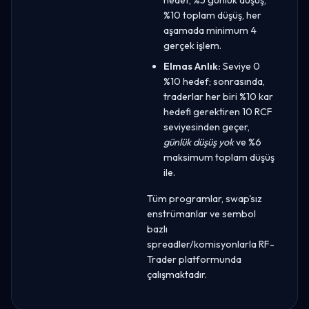
%10 toplam düşüş, her
aşamada minimum 4
gerçek işlem.
Elmas Anlık:
Seviye 0
%10 hedef; sonrasında,
traderlar her biri %10 kar
hedefi gerektiren 10 RCF
seviyesinden geçer,
günlük düşüş yok
ve %6
maksimum toplam düşüş
ile.
Tüm programlar, swap'sız
enstrümanlar ve sembol
bazlı
spreadler/komisyonlarla RF-
Trader platformunda
çalışmaktadır.