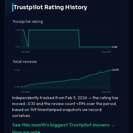
Trustpilot Rating History
Trustpilot rating
4.40
4.30
4.30
Feb 2026
Aug 2026
Total reviews
2,578
2,578
2,184
Feb 2026
Aug 2026
Independently tracked from Feb 5, 2026 — the rating has
moved -0.10 and the review count +394 over the period,
based on 149 timestamped snapshots we record
ourselves.
See this month's biggest Trustpilot movers →
·
How we rate →