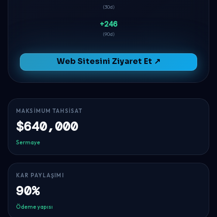
(30d)
+246
(90d)
Web Sitesini Ziyaret Et ↗
MAKSIMUM TAHSISAT
$640,000
Sermaye
KAR PAYLAŞIMI
90%
Ödeme yapısı