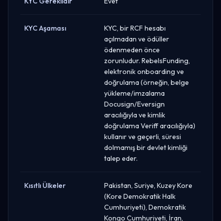
KYC Gereklidir
Evet
KYC Aşaması
KYC, bir RCF hesabı
açılmadan ve ödüller
ödenmeden önce
zorunludur. RebelsFunding,
elektronik onboarding ve
doğrulama (örneğin, belge
yükleme/imzalama
Docusign/Eversign
aracılığıyla ve kimlik
doğrulama Veriff aracılığıyla)
kullanır ve geçerli, süresi
dolmamış bir devlet kimliği
talep eder.
Kısıtlı Ülkeler
Pakistan, Suriye, Kuzey Kore
(Kore Demokratik Halk
Cumhuriyeti), Demokratik
Kongo Cumhuriyeti, İran,