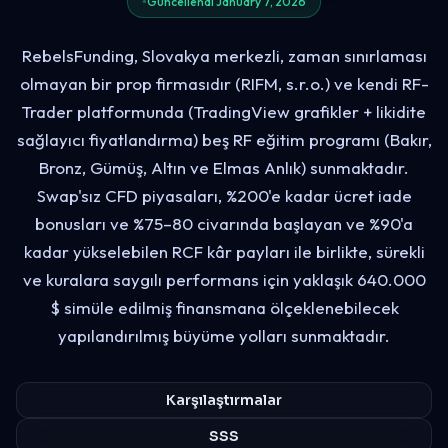
Güncellendi January 7, 2026
RebelsFunding, Slovakya merkezli, zaman sınırlaması
olmayan bir prop firmasıdır (RIFM, s.r.o.) ve kendi RF-
Trader platformunda (TradingView grafikler + likidite
sağlayıcı fiyatlandırma) beş RF eğitim programı (Bakır,
Bronz, Gümüş, Altın ve Elmas Anlık) sunmaktadır.
Swap'sız CFD piyasaları, %200'e kadar ücret iade
bonusları ve %75–80 civarında başlayan ve %90'a
kadar yükselebilen RCF kâr payları ile birlikte, sürekli
ve kuralara saygılı performans için yaklaşık 640.000
$ simüle edilmiş finansmana ölçeklenebilecek
yapılandırılmış büyüme yolları sunmaktadır.
Karşılaştırmalar
SSS