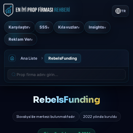
TR
Karşılaştır
SSS
Kılavuzlar
Insights
v
v
v
v
Reklam Ver
v
Ana Liste
RebelsFunding
RebelsFunding
Slovakya'de merkezi bulunmaktadır.
2022 yılında kuruldu