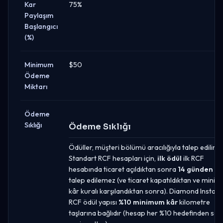
Kar
75%
Paylaşım
Başlangıcı
(%)
Minimum
$50
Ödeme
Miktarı
Ödeme
Sıklığı
Ödeme Sıklığı
Ödüller, müşteri bölümü aracılığıyla talep edilir.
Standart RCF hesapları için,
ilk ödül
ilk RCF
hesabında ticaret açıldıktan sonra
14 günden ö
talep edilemez (ve ticaret kapatıldıktan ve mini
kâr kuralı karşılandıktan sonra). Diamond Instant 
RCF ödül yapısı
%10 minimum kâr
kilometre
taşlarına bağlıdır (hesap her %10 hedefinden so