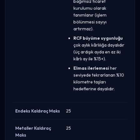
bağımsız ticaret
kurulumu olarak
tanımlanır (işlem
bölünmesi sayıyı
artırmaz).
RCF büyüme uygunluğu
çok aylık kârlılığa dayalıdır
(üç ardışık ayda en az iki
kârlı ay ile %15+).
Elmas ilerlemesi
her
seviyede tekrarlanan %10
kilometre taşları
hedeflerine dayalıdır.
Endeks Kaldıraç Maks
25
Metaller Kaldıraç
25
Maks