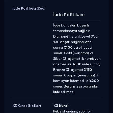
İade Politikası (Kod)
İade Politikası
İade bonusları başarılı
tamamlamaya bağlıdır:
Diamond Instant, Level 0'da
%10 başarı sağlandıktan
sonra
%100
ücret iadesi
sunar; Gold (1-aşama) ve
Silver (2-aşama) ilk komisyon
ödemesi ile
%100
iade sunar;
Bronze (3-aşama)
%150
sunar; Copper (4-aşama) ilk
komisyon ödemesi ile
%200
sunar. Başarısız programlar
iade edilmez.
%3 Kuralı (Notlar)
%3 Kuralı
RebelsFunding, sabit bir