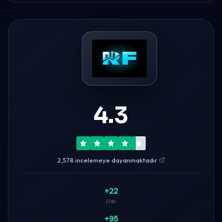
4.3
2,578 incelemeye dayanmaktadır
+22
(7d)
+95