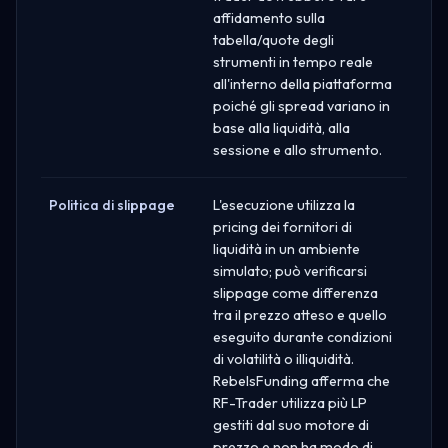
affidamento sulla
tabella/quote degli
strumenti in tempo reale
all'interno della piattaforma
poiché gli spread variano in
base alla liquidità, alla
sessione e allo strumento.
Politica di slippage
L'esecuzione utilizza la
pricing dei fornitori di
liquidità in un ambiente
simulato; può verificarsi
slippage come differenza
tra il prezzo atteso e quello
eseguito durante condizioni
di volatilità o illiquidità.
RebelsFunding afferma che
RF-Trader utilizza più LP
gestiti dal suo motore di
prezzo e non ha modo di