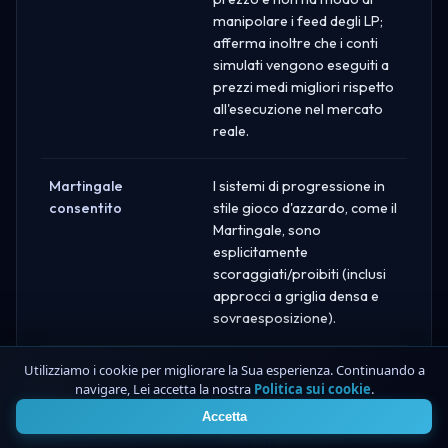
manipolare i feed degli LP;
afferma inoltre che i conti
simulati vengono eseguiti a
prezzi medi migliori rispetto
all'esecuzione nel mercato
reale.
Martingale
I sistemi di progressione in
consentito
stile gioco d'azzardo, come il
Martingale, sono
esplicitamente
scoraggiati/proibiti (inclusi
approcci a griglia densa e
sovraesposizione).
Utilizziamo i cookie per migliorare la Sua esperienza. Continuando a
Limiti della
Non viene pubblicata alcuna
navigare, Lei accetta la nostra
Politica sui cookie
.
4
dimensione del lotto
dimensione massima di lotto
a livello aziendale; RF-Trader
Accetta
utilizza impostazioni