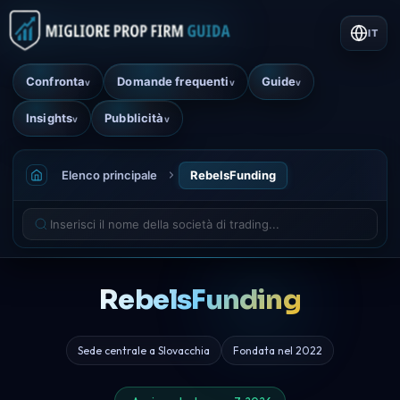
IT
Confronta
Domande frequenti
Guide
v
v
v
Insights
Pubblicità
v
v
Elenco principale
RebelsFunding
RebelsFunding
Sede centrale a Slovacchia
Fondata nel 2022