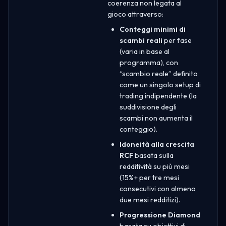
coerenza non legata al
gioco attraverso:
Conteggi minimi di
scambi reali
per fase
(varia in base al
programma), con
“scambio reale” definito
come un singolo setup di
trading indipendente (la
suddivisione degli
scambi non aumenta il
conteggio).
Idoneità alla crescita
RCF
basata sulla
redditività su più mesi
(15%+ per tre mesi
consecutivi con almeno
due mesi redditizi).
Progressione Diamond
basata su obiettivi di