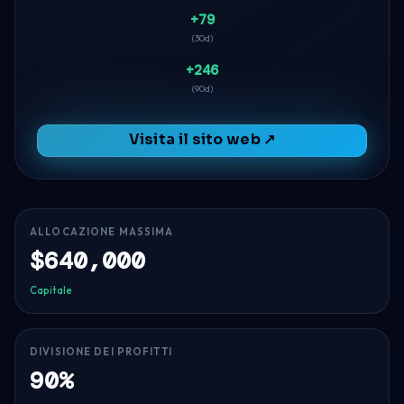
+79
(30d)
+246
(90d)
Visita il sito web ↗
ALLOCAZIONE MASSIMA
$640,000
Capitale
DIVISIONE DEI PROFITTI
90%