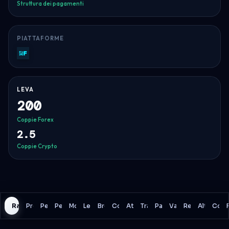
Struttura dei pagamenti
PIATTAFORME
Rf-
Trader
LEVA
200
Coppie Forex
2.5
Coppie Crypto
Rating History
Programma
Perdita giornaliera
Perdita complessiva
Modello di drawdown
Leva
Broker
Commissioni
Attività
Trading di notizie
Pagamenti
Valutazione
Regole di trad
Altri dett
Conf