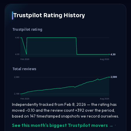
Trustpilot Rating History
Trustpilot rating
4.40
4.30
4.30
Feb 2026
Aug 2026
Total reviews
2,580
2,580
2,188
Feb 2026
Aug 2026
Independently tracked from Feb 8, 2026 — the rating has
moved -0.10 and the review count +392 over the period,
based on 147 timestamped snapshots we record ourselves.
See this month's biggest Trustpilot movers →
·