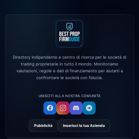
Maven Trading
lanciato
5h
The 5%ers
cambiata la regola del
1d
drawdown massimo
Alpha Capital
— codice 25% DI
1d
SCONTO: ALP25
Directory indipendente e centro di ricerca per le società di
True Forex Funds
cessato le
3d
operazioni
trading proprietarie in tutto il mondo. Monitoriamo
valutazioni, regole e dati di finanziamento per aiutarti a
FundedNext
velocità di pagamento
4d
confrontare le società con fiducia.
ora 24h
UNISCITI ALLA NOSTRA COMUNITÀ
Pubblicità
Inserisci la tua Azienda