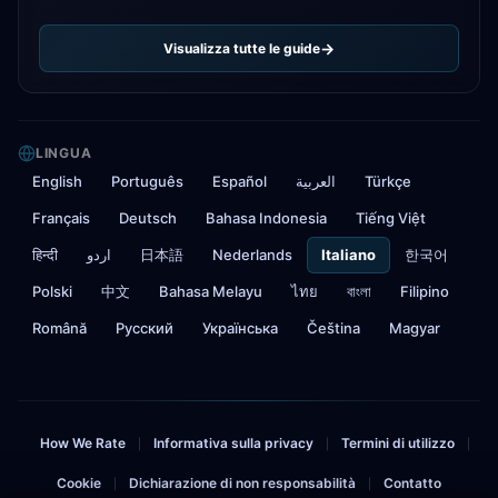
Visualizza tutte le guide
LINGUA
English
Português
Español
العربية
Türkçe
Français
Deutsch
Bahasa Indonesia
Tiếng Việt
हिन्दी
اردو
日本語
Nederlands
Italiano
한국어
Polski
中文
Bahasa Melayu
ไทย
বাংলা
Filipino
Română
Русский
Українська
Čeština
Magyar
How We Rate
Informativa sulla privacy
Termini di utilizzo
|
|
|
Cookie
Dichiarazione di non responsabilità
Contatto
|
|