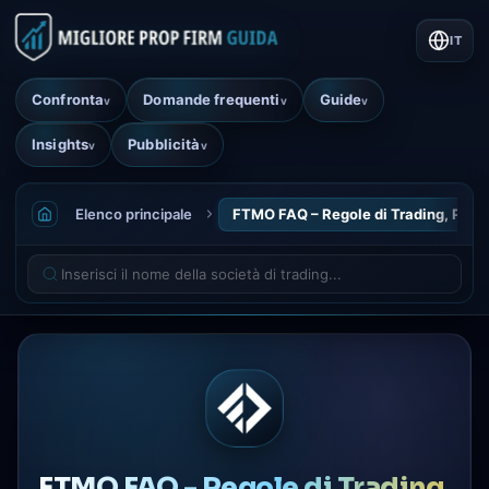
IT
Confronta
Domande frequenti
Guide
v
v
v
Insights
Pubblicità
v
v
Elenco principale
FTMO FAQ – Regole di Trading, Pagam
FTMO FAQ - Regole di Trading,