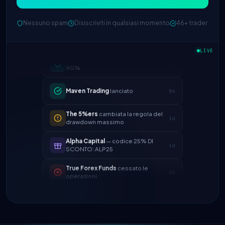
Nessuno spam
Disiscriviti in qualsiasi momento
46+ trader
FTMO
aggiornato split profitto →
2h
LIVE
90%
Maven Trading
lanciato
5h
The 5%ers
cambiata la regola del
1d
drawdown massimo
Alpha Capital
— codice 25% DI
1d
SCONTO: ALP25
True Forex Funds
cessato le
3d
operazioni
FundedNext
velocità di pagamento
4d
ora 24h
FTMO
aggiornato split profitto →
2h
90%