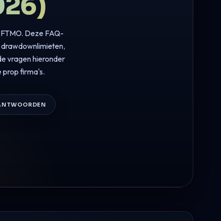
026)
er FTMO. Deze FAQ-
, drawdownlimieten,
 de vragen hieronder
prop firma's.
 ANTWOORDEN