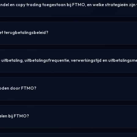
andel en copy trading toegestaan bij FTMO, en welke strategieën zij
t terugbetalingsbeleid?
 uitbetaling, uitbetalingsfrequentie, verwerkingstijd en uitbetalings
eboden door FTMO?
elen bij FTMO?