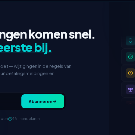
ingen komen snel.
eerste bij.
oet — wijzigingen in de regels van
, uitbetalingsmeldingen en
Abonneren
lden
46+ handelaren