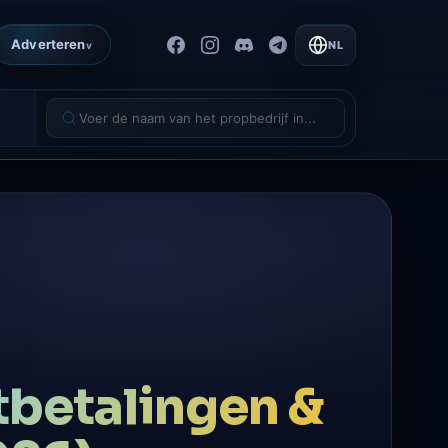
Adverteren
NL
v
tbetalingen &