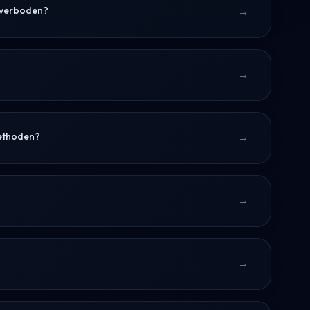
n verboden?
methoden?