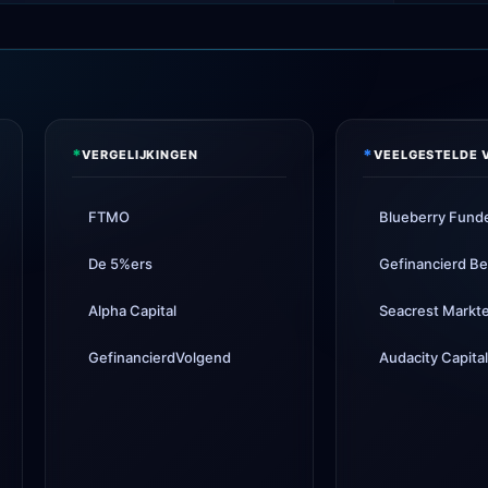
*
*
VERGELIJKINGEN
VEELGESTELDE 
FTMO
Blueberry Fund
De 5%ers
Gefinancierd Bed
Alpha Capital
Seacrest Markt
GefinancierdVolgend
Audacity Capita