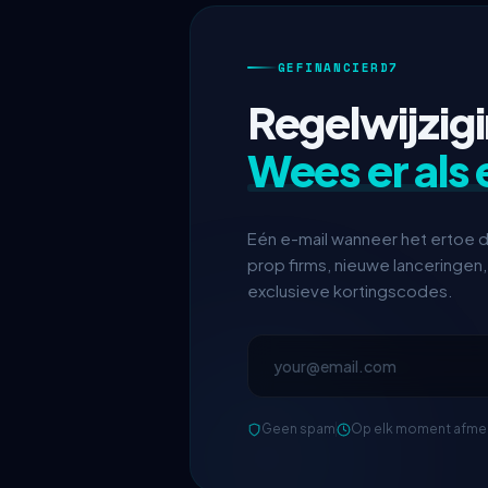
GEFINANCIERD7
Regelwijzig
Wees er als 
Eén e-mail wanneer het ertoe d
prop firms, nieuwe lanceringen
exclusieve kortingscodes.
Geen spam
Op elk moment afme