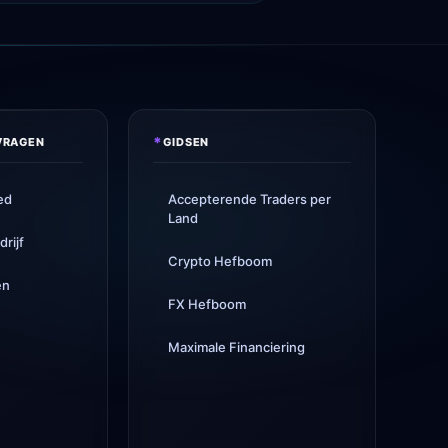
Maven Trading
gelanceerd
5h
The 5%ers
gewijzigde max
1d
drawdown regel
Alpha Capital
— 25% KORTING
1d
code: ALP25
*
VRAGEN
GIDSEN
True Forex Funds
gestopt met
3d
operaties
ed
Accepterende Traders per
Land
FundedNext
uitbetalingssnelheid
4d
nu 24u
rijf
Crypto Hefboom
en
FX Hefboom
l
Maximale Financiering