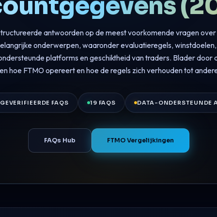
ountgegevens (2
gestructureerde antwoorden op de meest voorkomende vragen ov
elangrijke onderwerpen, waaronder evaluatieregels, winstdoelen
 ondersteunde platforms en geschiktheid van traders. Blader door
pen hoe FTMO opereert en hoe de regels zich verhouden tot andere 
GEVERIFIEERDE FAQS
19 FAQS
DATA-ONDERSTEUNDE
FAQs Hub
FTMO Vergelijkingen