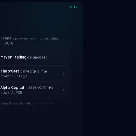
LIVE
FTMO
bijgewerkte winstverdeling
2h
→ 90%
Maven Trading
gelanceerd
5h
The 5%ers
gewijzigde max
1d
drawdown regel
Alpha Capital
— 25% KORTING
1d
code: ALP25
True Forex Funds
gestopt met
3d
operaties
FundedNext
uitbetalingssnelheid
4d
nu 24u
FTMO
bijgewerkte winstverdeling
2h
→ 90%