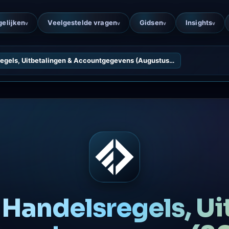
gelijken
Veelgestelde vragen
Gidsen
Insights
v
v
v
v
egels, Uitbetalingen & Accountgegevens (Augustus…
Handelsregels, Ui