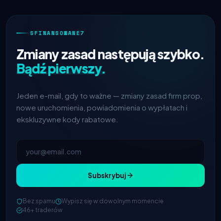
SFINANSOWANE7
Zmiany zasad następują szybko.
Bądź pierwszy.
Jeden e-mail, gdy to ważne — zmiany zasad firm prop,
nowe uruchomienia, powiadomienia o wypłatach i
ekskluzywne kody rabatowe.
Subskrybuj
Bez spamu
Wypisz się w dowolnym momencie
46+ traderów