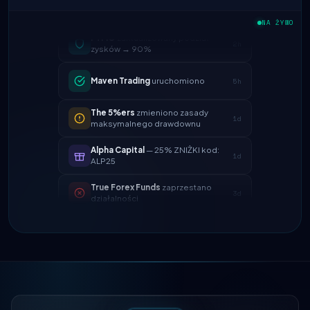
FTMO
zaktualizowany podział
NA ŻYWO
2h
zysków → 90%
Maven Trading
uruchomiono
5h
The 5%ers
zmieniono zasady
1d
maksymalnego drawdownu
Alpha Capital
— 25% ZNIŻKI kod:
1d
ALP25
True Forex Funds
zaprzestano
3d
działalności
FundedNext
czas wypłaty teraz 24h
4d
FTMO
zaktualizowany podział
2h
zysków → 90%
Maven Trading
uruchomiono
5h