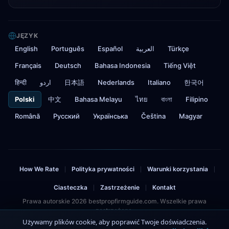
JĘZYK
English
Português
Español
العربية
Türkçe
Français
Deutsch
Bahasa Indonesia
Tiếng Việt
हिन्दी
اردو
日本語
Nederlands
Italiano
한국어
Polski
中文
Bahasa Melayu
ไทย
বাংলা
Filipino
Română
Русский
Українська
Čeština
Magyar
How We Rate
Polityka prywatności
Warunki korzystania
|
|
|
Ciasteczka
Zastrzeżenie
Kontakt
|
|
Prawa autorskie 2026 bestpropfirmguide.com. Wszelkie prawa
zastrzeżone.
Używamy plików cookie, aby poprawić Twoje doświadczenia.