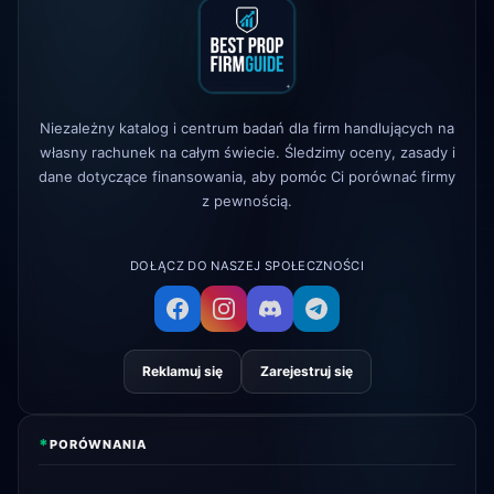
The 5%ers
zmieniono zasady
1d
maksymalnego drawdownu
Alpha Capital
— 25% ZNIŻKI kod:
1d
ALP25
Niezależny katalog i centrum badań dla firm handlujących na
True Forex Funds
zaprzestano
3d
działalności
własny rachunek na całym świecie. Śledzimy oceny, zasady i
dane dotyczące finansowania, aby pomóc Ci porównać firmy
z pewnością.
FundedNext
czas wypłaty teraz 24h
4d
DOŁĄCZ DO NASZEJ SPOŁECZNOŚCI
Reklamuj się
Zarejestruj się
*
PORÓWNANIA