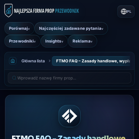
PL
Porównaj
Najczęściej zadawane pytania
v
v
Przewodniki
Insights
Reklama
v
v
v
Główna lista
FTMO FAQ – Zasady handlowe, wypłaty i 
FTMO FAQ - Zasady handlowe,