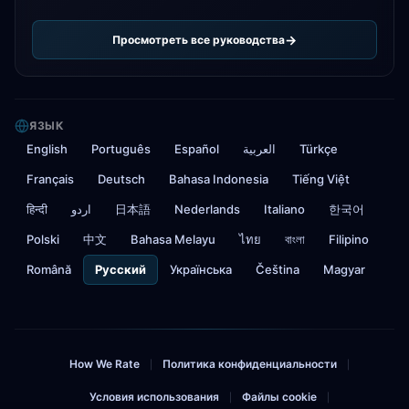
Просмотреть все руководства
ЯЗЫК
English
Português
Español
العربية
Türkçe
Français
Deutsch
Bahasa Indonesia
Tiếng Việt
हिन्दी
اردو
日本語
Nederlands
Italiano
한국어
Polski
中文
Bahasa Melayu
ไทย
বাংলা
Filipino
Română
Русский
Українська
Čeština
Magyar
How We Rate
Политика конфиденциальности
|
|
Условия использования
Файлы cookie
|
|