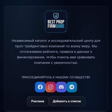
Maven Trading
запущено
5h
The 5%ers
изменено правило
1d
максимальной просадки
Alpha Capital
— скидка 25% код:
1d
ALP25
Независимый каталог и исследовательский центр для
True Forex Funds
прекратили
3d
операции
проп-трейдинговых компаний по всему миру. Мы
отслеживаем рейтинги, правила и данные о
FundedNext
скорость выплат
4d
финансировании, чтобы помочь вам сравнивать
теперь 24 часа
компании с уверенностью.
ПРИСОЕДИНЯЙТЕСЬ К НАШЕМУ СООБЩЕСТВУ
Реклама
Добавить в список