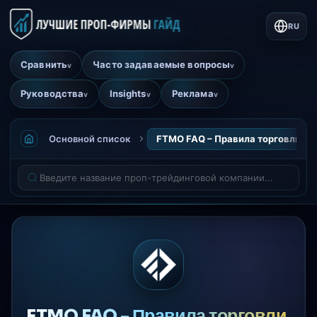
RU
Сравнить
Часто задаваемые вопросы
v
v
Руководства
Insights
Реклама
v
v
v
Основной список
FTMO FAQ – Правила торговли, вы
FTMO FAQ - Правила торговли,