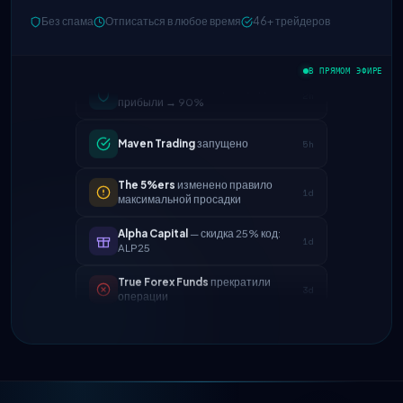
Без спама
Отписаться в любое время
46+ трейдеров
FTMO
обновленное распределение
В ПРЯМОМ ЭФИРЕ
2h
прибыли → 90%
Maven Trading
запущено
5h
The 5%ers
изменено правило
1d
максимальной просадки
Alpha Capital
— скидка 25% код:
1d
ALP25
True Forex Funds
прекратили
3d
операции
FundedNext
скорость выплат
4d
теперь 24 часа
FTMO
обновленное распределение
2h
прибыли → 90%