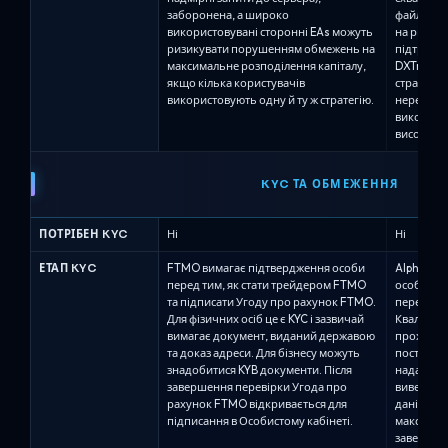
заборонена, а широко
файл EX5
використовувані сторонні EAs можуть
на ринок 
ризикувати порушенням обмежень на
підтримую
максимальне розподілення капіталу,
DXTrade а
якщо кілька користувачів
стратегії
використовують одну й ту ж стратегію.
нереаліст
використо
високої ч
KYC ТА ОБМЕЖЕННЯ
ПОТРІБЕН KYC
Ні
Ні
ЕТАП KYC
FTMO вимагає підтвердження особи
Alpha Cap
перед тим, як стати трейдером FTMO
особи (KY
та підписати Угоду про рахунок FTMO.
перед ви
Для фізичних осіб це є KYC і зазвичай
Кваліфіко
вимагає документ, виданий державою
проходят
та доказ адреси. Для бізнесу можуть
постачаль
знадобитися KYB документи. Після
надати не
завершення перевірки Угода про
виведення
рахунок FTMO відкривається для
дані зазв
підписання в Особистому кабінеті.
максимум 
завершенн