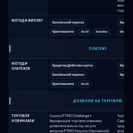
обробляю
виконуют
годин.
МЕТОДИ ВИПЛАТ
Банківський переказ
Банківс
Криптовалюта
Skrill
Neteller
Wise
ПЛАТЕЖІ
МЕТОДИ
Кредитна/Дебетова картка
Кредитн
ПЛАТЕЖІВ
Банківський переказ
Криптов
Криптовалюта
Skrill
ДОЗВОЛИ НА ТОРГІВЛЮ
ТОРГІВЛЯ
Оцінка (FTMO Challenge +
Торгівля 
НОВИНАМИ
Верифікація): торгівля новинами
Capital з
дозволена вільно під час усіх
щодо пев
випусків.FTMO Рахунок (Звичайний):
впливом н