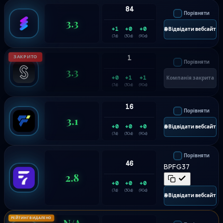
84
Порівняти
3.3
+1
+0
+0
🌐 Відвідати вебсайт
(7d)
(30d)
(90d)
ЗАКРИТО
1
Порівняти
3.3
+0
+1
+1
Компанія закрита
(7d)
(30d)
(90d)
16
Порівняти
3.1
+0
+0
+0
🌐 Відвідати вебсайт
(7d)
(30d)
(90d)
Порівняти
46
BPFG37
2.8
+0
+0
+0
(7d)
(30d)
(90d)
🌐 Відвідати вебсайт
РЕЙТИНГ ВИДАЛЕНО
N/A