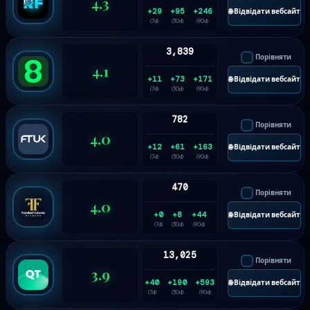
4.3
+29
+95
+246
🌐 Відвідати вебсайт
(7d)
(30d)
(90d)
3,839
Порівняти
4.1
+11
+73
+171
🌐 Відвідати вебсайт
(7d)
(30d)
(90d)
782
Порівняти
4.0
+12
+61
+163
🌐 Відвідати вебсайт
(7d)
(30d)
(90d)
470
Порівняти
4.0
+0
+8
+44
🌐 Відвідати вебсайт
(7d)
(30d)
(90d)
13,025
Порівняти
3.9
+40
+190
+593
🌐 Відвідати вебсайт
(7d)
(30d)
(90d)