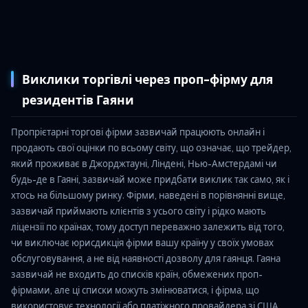
Виклики торгівлі через проп-фірму для
резидентів Гаяни
Пропрієтарні торгові фірми зазвичай працюють онлайн і
продають свої оцінки по всьому світу, що означає, що трейдер,
який проживає в Джорджтауні, Ліндені, Нью-Амстердамі чи
будь-де в Гаяні, зазвичай може придбати виклик так само, як і
хтось на більшому ринку. Фірми, наведені в порівнянні вище,
зазвичай приймають клієнтів з усього світу і рідко мають
ліцензії по країнах, тому доступ переважно залежить від того,
чи виключає юрисдикція фірми вашу країну у своїх умовах
обслуговування, а не від наявності дозволу для гаянця. Гаяна
зазвичай не входить до списків країн, обмежених проп-
фірмами, але ці списки можуть змінюватися, і фірма, що
використовує технології або платіжного провайдера зі США,