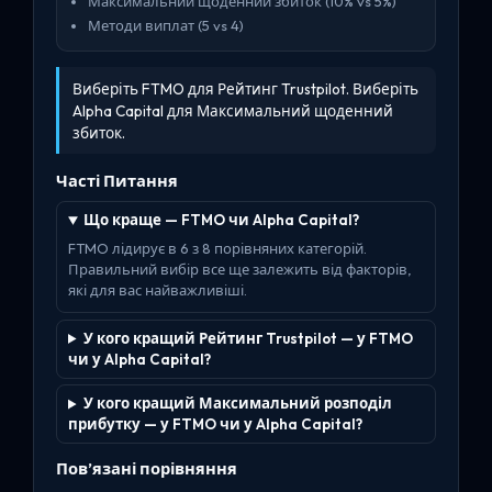
Максимальний щоденний збиток (10% vs 5%)
Методи виплат (5 vs 4)
Виберіть FTMO для Рейтинг Trustpilot. Виберіть
Alpha Capital для Максимальний щоденний
збиток.
Часті Питання
Що краще — FTMO чи Alpha Capital?
FTMO лідирує в 6 з 8 порівняних категорій.
Правильний вибір все ще залежить від факторів,
які для вас найважливіші.
У кого кращий Рейтинг Trustpilot — у FTMO
чи у Alpha Capital?
У кого кращий Максимальний розподіл
прибутку — у FTMO чи у Alpha Capital?
Пов’язані порівняння