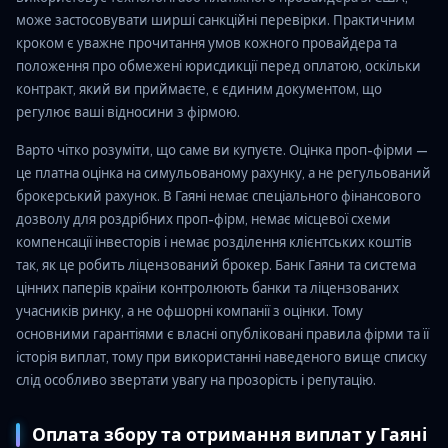
може застосовувати ширші санкційні перевірки. Практичним
кроком є уважне прочитання умов кожного провайдера та
положення про обмежені юрисдикції перед оплатою, оскільки
контракт, який ви приймаєте, є єдиним документом, що
регулює ваші відносини з фірмою.
Варто чітко розуміти, що саме ви купуєте. Оцінка проп-фірми —
це платна оцінка на симульованому рахунку, а не регульований
брокерський рахунок. В Гаяні немає спеціального фінансового
дозволу для роздрібних проп-фірм, немає місцевої схеми
компенсації інвесторів і немає розділення клієнтських коштів
так, як це робить ліцензований брокер. Банк Гаяни та система
цінних паперів країни контролюють банки та ліцензованих
учасників ринку, а не офшорні компанії з оцінки. Тому
основними гарантіями є власні опубліковані правила фірми та її
історія виплат, тому при використанні наведеного вище списку
слід особливо звертати увагу на прозорість і репутацію.
Оплата збору та отримання виплат у Гаяні