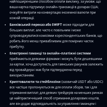
найпоширенішим способом оплати виклику, за умови, що
ваша картка підтримує онлайн-транзакції в доларах США;
очікуйте витрати на конвертацію іноземної валюти при
кожній операції.
Банківський переказ або SWIFT
може підходити для
більших виплат, але часто є повільним і може
супроводжуватися комісіями кореспондентських банків, що
робить його менш привабливим для помірних часток
прибутку.
Електронні гаманці та онлайн-платіжні системи
приймаються деякими фірмами і можуть бути дешевшими
за картки, хоча доступність для гаянських рахунків залежить
від провайдера і має бути підтверджена перед
використанням.
Криптовалюти та стейблкоїни
(зазвичай USDT або USDC)
все частіше пропонуються як для оплати зборів, так і для
отримання виплат; для деяких трейдерів на менших ринках
це найпрактичніший спосіб отримання доларових коштів,
але він додає відповідальність за управління гаманцем і