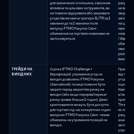
для зазначених оголошень з високим
рахунках.
впливом та цільових інструментів, ви
не викону
не повинні відкривати або закривати
закриття,
угоди (включаючи тригери SL/TP) за 2
заповненн
хвилини до та 2 хвилини після
на цільов
випуску.FTMO Рахунок Свінг:
хвилин до
обмеження на торгівлю новинами не
новинних 
застосовуються.
/ Alpha Th
обмеженн
хвилин до
релізів.Al
важливих 
ТРЕЙДИ НА
Оцінка (FTMO Challenge +
Правила 
ВИХІДНИХ
Верифікація): утримання угод на
від плану
вихідні дозволено.FTMO Рахунок
угод на в
(Звичайний): позиції повинні бути
оцінки, а
закриті перед закриттям ринку на
Кваліфіко
вихідні (або якщо перерва/перекат
м'яким п
ринку триває більше 2 годин). Деякі
прибутків
криптовалюти можуть бути доступні
Three: ут
для торгівлі під час конкретних годин
як під час
вихідних.FTMO Рахунок Свінг: немає
рахунку 
обмежень на утримання позицій на
аналітика
вихідні.
застосову
утримують