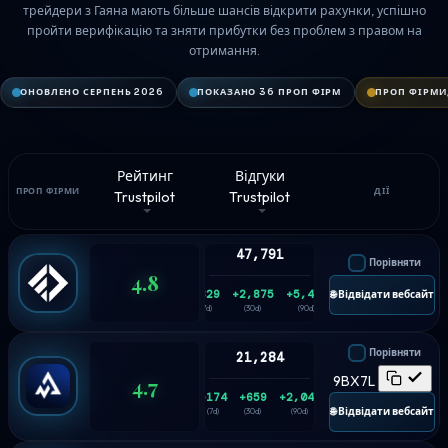
трейдери з Гаяна мають більше шансів відкрити рахунки, успішно
пройти верифікацію та зняти прибутки без проблем з правом на
отримання.
ОНОВЛЕНО СЕРПЕНЬ 2026
ПОКАЗАНО 36 ПРОП ФІРМ
ПРОП ФІРМИ
Рейтинг
Відгуки
ПРОП ФІРМИ
ДІЇ
Trustpilot
Trustpilot
47,791
Порівняти
4.8
+829
+2,875
+5,433
🌐 Відвідати вебсайт
(7d)
(30d)
(90d)
Порівняти
21,284
4.7
9BX7L
+174
+659
+2,048
🌐 Відвідати вебсайт
(7d)
(30d)
(90d)