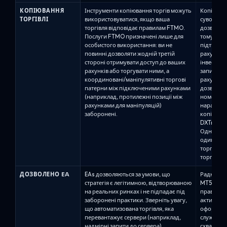
КОПІЮВАННЯ
Інструменти копіювання торгів можуть
Копіюванн
ТОРГІВЛІ
використовуватися, якщо ваша
суворо ко
торгівля відповідає правилам FTMO.
дозволяє 
Послуги FTMO призначені лише для
тому вип
особистого використання: ви не
підтверд
повинні дозволяти жодній третій
рахунком
стороні отримувати доступ до ваших
інвесторс
рахунків або торгувати ними, а
запитом. 
координовані/маніпулятивні торгові
рахунками
патерни між підключеними рахунками
дозволено
(наприклад, протилежні позиції між
номерів р
рахунками для маніпуляцій)
наразі пі
заборонені.
копіюванн
DXTrade 
Одночасн
один голо
торгів ін
торгові у
ДОЗВОЛЕНО EA
EAs дозволяються за умови, що
Радники-е
стратегія є легітимною, відтворюваною
MT5 раху
на реальних ринках і не підпадає під
правил Al
заборонені практики. Зверніть увагу,
активуват
що автоматизована торгівля, яка
оформленн
перевантажує сервери (наприклад,
службою 
надмірні запити до сервера),
схвалення