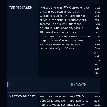
ТИП ПРОСАДКИ
Модель зниженняFTMO використовує
Модель з
статичні обмеження на втрати:
використо
щоденне обмеження на втрати, яке
моделі зн
скидається опівночі (час платформи),
плану:Ст
та загальне обмеження на втрати,
Використов
основане на початковому балансі.
10%), Alph
Обидва обмеження включають
Лінія мак
плаваючий прибуток/збиток та торгові
початково
витрати (комісії/свопи), тому захист
ростом р
капіталу є таким же важливим, як і
зниження 
закритий прибуток/збиток.
Використо
досягають
лінія пл
підвищуєт
високої в
відстані
(наприклад
ВИПЛАТИ
ЧАСТОТА ВИПЛАТ
Частота виплатВинагороди FTMO
Частота в
обробляються за запитом. Після того,
два графі
як ви отримаєте доступ до рахунку
рахунків,