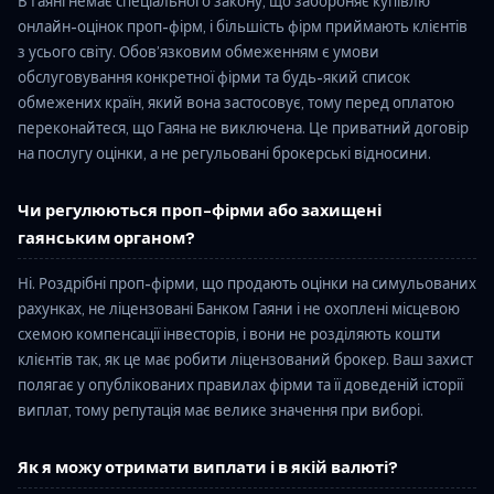
В Гаяні немає спеціального закону, що забороняє купівлю
онлайн-оцінок проп-фірм, і більшість фірм приймають клієнтів
з усього світу. Обов’язковим обмеженням є умови
обслуговування конкретної фірми та будь-який список
обмежених країн, який вона застосовує, тому перед оплатою
переконайтеся, що Гаяна не виключена. Це приватний договір
на послугу оцінки, а не регульовані брокерські відносини.
Чи регулюються проп-фірми або захищені
гаянським органом?
Ні. Роздрібні проп-фірми, що продають оцінки на симульованих
рахунках, не ліцензовані Банком Гаяни і не охоплені місцевою
схемою компенсації інвесторів, і вони не розділяють кошти
клієнтів так, як це має робити ліцензований брокер. Ваш захист
полягає у опублікованих правилах фірми та її доведеній історії
виплат, тому репутація має велике значення при виборі.
Як я можу отримати виплати і в якій валюті?