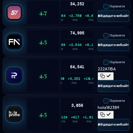
34,252
Порівняти
4.7
+684
+2,750
+8,684
🌐 Відвідати вебсайт
(7d)
(30d)
(90d)
74,995
Порівняти
4.5
+669
+2,544
+8,187
🌐 Відвідати вебсайт
(7d)
(30d)
(90d)
Порівняти
64,541
222A11BA
4.5
+860
+3,252
+10,416
(7d)
(30d)
(90d)
🌐 Відвідати вебсайт
Порівняти
3,056
hola182389
4.5
+129
+617
+1,815
(7d)
(30d)
(90d)
🌐 Відвідати вебсайт