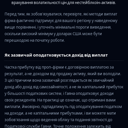
врахування волатильності цін для нестейблкоїн-активів.
Перед тим, як зобов’язуватися, перевірте, які методи виплат
фірма фактично підтримує для вашого регіону у наведеному
вище порівнянні, і уточніть мінімальні пороги виведення,
оскільки високий мінімум у доларах США може бути
перешкодою на початку роботи.
Як зазвичай оподатковується дохід від виплат
Частка прибутку від проп-фірми є договірною виплатою за
результат, а не доходом від продажу активу, який ви володіли.
З цієї причини вона зазвичай розглядається як звичайний
дохід або дохід від самозайнятості, а не як капітальний прибуток
у більшості податкових систем, і Гаяна оподатковує доходи
своїх резидентів. На практиці це означає, що отримані вами
виплати, ймовірно, підпадатимуть під оподаткування податком
на доходи, а не капітальними прибутками, і ви можете мати
зобов’язання щодо ведення обліку та подання звітності до
Податкової служби Гаяни. Точне положення залежить від