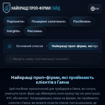
UK
Порівняти
Поширені запитання
Посібники
v
v
v
Insights
Реклама
v
v
Основний список
Найкращі проп-фірми, які прийма
Найкращі проп-фірми, які приймають
клієнтів з Гаяна
Цей посібник призначений для трейдерів в Гаяна, які хочуть
уникнути проп-фірм, що обмежують їхню країну під час реєстрації,
KYC або виплат. Зосередившись лише на фірмах, які приймають
клієнтів з Гаяна, ви можете скласти список постачальників, де