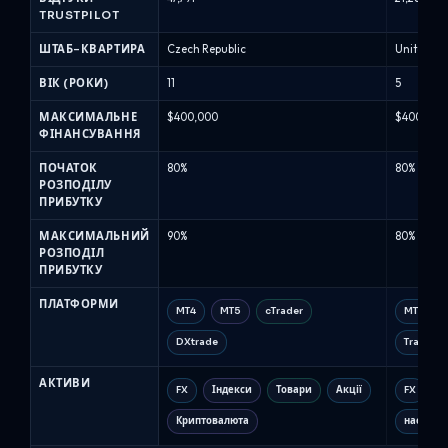
TRUSTPILOT
фірм
(Серпень
ШТАБ-КВАРТИРА
Czech Republic
United K
2026)
ВІК (РОКИ)
11
5
МАКСИМАЛЬНЕ
$400,000
$400,000
ФІНАНСУВАННЯ
ПОЧАТОК
80%
80%
РОЗПОДІЛУ
ПРИБУТКУ
МАКСИМАЛЬНИЙ
90%
80%
РОЗПОДІЛ
ПРИБУТКУ
ПЛАТФОРМИ
MT4
MT5
cTrader
MT5
DXtrade
TradeLo
АКТИВИ
FX
Індекси
Товари
Акції
FX
м
Криптовалюта
нафта (е