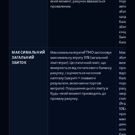
який момент, рахунок вважається
порушенн
проваленим.
автоматич
збиток на
щоденний
балансу.A
збиток, р
кінцевого
Swing: 5%
балансу.A
МАКСИМАЛЬНИЙ
Максимальна втратаFTMO застосовує
Максимал
ЗАГАЛЬНИЙ
максимальну втрату 10% (загальний
збитокМа
ЗБИТОК
ліміт втрат). Це статичний ліміт, що
визначає
вимірюється від початкового балансу
просаджен
рахунку, і оцінюється на основі
відсотках
капіталу (закриті + плаваючі
баланс аб
результати, включаючи торгові
порогу м
витрати). Порушення цього ліміту в
рахунок п
будь-який момент призводить до
закривают
провалу рахунку.
статичне
(Pro10) / 
10% стат
просаджен
максимал
динамічн
основі м
балансу (