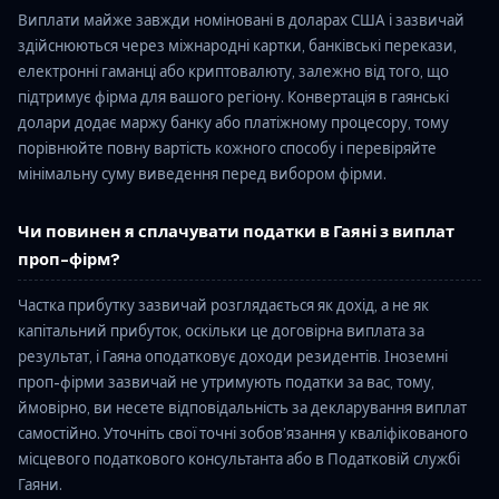
Виплати майже завжди номіновані в доларах США і зазвичай
здійснюються через міжнародні картки, банківські перекази,
електронні гаманці або криптовалюту, залежно від того, що
підтримує фірма для вашого регіону. Конвертація в гаянські
долари додає маржу банку або платіжному процесору, тому
порівнюйте повну вартість кожного способу і перевіряйте
мінімальну суму виведення перед вибором фірми.
Чи повинен я сплачувати податки в Гаяні з виплат
проп-фірм?
Частка прибутку зазвичай розглядається як дохід, а не як
капітальний прибуток, оскільки це договірна виплата за
результат, і Гаяна оподатковує доходи резидентів. Іноземні
проп-фірми зазвичай не утримують податки за вас, тому,
ймовірно, ви несете відповідальність за декларування виплат
самостійно. Уточніть свої точні зобов’язання у кваліфікованого
місцевого податкового консультанта або в Податковій службі
Гаяни.