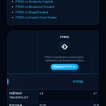
FTMO vs Audacity Capital
FTMO vs Blueberry Funded
FTMO vs BrightFunded
FTMO vs Crypto Fund Trader
FTMO
FTMO є компанією з оцінки проп-
Alpha 
трейдингу, що базується в Празі,
комп
заснованою у 2015 році, яка
займаєт
Відвідати FTMO
В
використовує двоступеневий виклик
2021 
(FTMO Challenge + Верифікація) з
"Кваліфі
необмеженим часом, суворими
ACG 
FTMO
обмеженнями на максимальні
обирати
щоденні втрати 5% та максимальні
кілько
проти
ОГЛЯД
втрати 10%, а також типи рахунків...
Alpha
Capital
РЕЙТИНГ
4.8
4.7
-
TRUSTPILOT
Порівняння
проп-
ВІДГУКИ
47,791
21,284