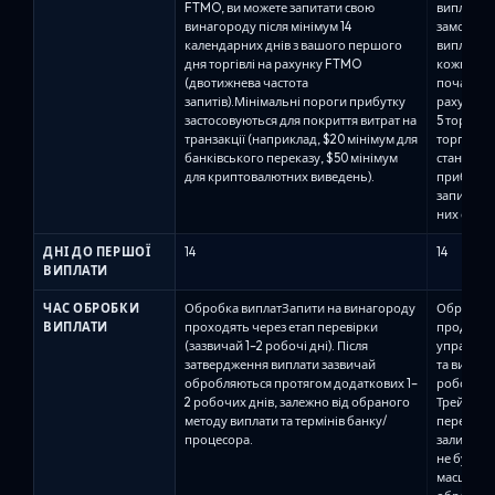
FTMO, ви можете запитати свою
виплати 
винагороду після мінімум 14
замовленн
календарних днів з вашого першого
виплату к
дня торгівлі на рахунку FTMO
кожні 14 д
(двотижнева частота
початково
запитів).Мінімальні пороги прибутку
рахунку).
застосовуються для покриття витрат на
5 торгови
транзакції (наприклад, $20 мінімум для
торгової 
банківського переказу, $50 мінімум
становить
для криптовалютних виведень).
прибутку
запитати 
них є при
ДНІ ДО ПЕРШОЇ
14
14
ВИПЛАТИ
ЧАС ОБРОБКИ
Обробка виплатЗапити на винагороду
Обробка в
ВИПЛАТИ
проходять через етап перевірки
продукти
(зазвичай 1–2 робочі дні). Після
управлінн
затвердження виплати зазвичай
та випла
обробляються протягом додаткових 1–
робочих д
2 робочих днів, залежно від обраного
Трейдери 
методу виплати та термінів банку/
перед под
процесора.
залишаєт
не буде с
масштабув