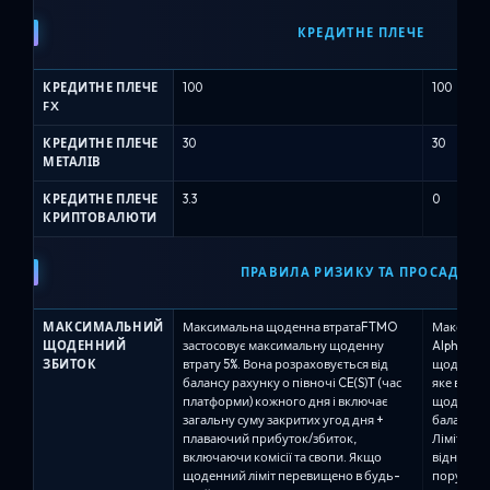
КРЕДИТНЕ ПЛЕЧЕ
КРЕДИТНЕ ПЛЕЧЕ
100
100
FX
КРЕДИТНЕ ПЛЕЧЕ
30
30
МЕТАЛІВ
КРЕДИТНЕ ПЛЕЧЕ
3.3
0
КРИПТОВАЛЮТИ
ПРАВИЛА РИЗИКУ ТА ПРОСАДКИ
МАКСИМАЛЬНИЙ
Максимальна щоденна втратаFTMO
Максимал
ЩОДЕННИЙ
застосовує максимальну щоденну
Alpha Ca
ЗБИТОК
втрату 5%. Вона розраховується від
щоденний 
балансу рахунку о півночі CE(S)T (час
яке вимір
платформи) кожного дня і включає
щоденних
загальну суму закритих угод дня +
балансу а
плаваючий прибуток/збиток,
Ліміт щод
включаючи комісії та свопи. Якщо
відносно 
щоденний ліміт перевищено в будь-
порушенн