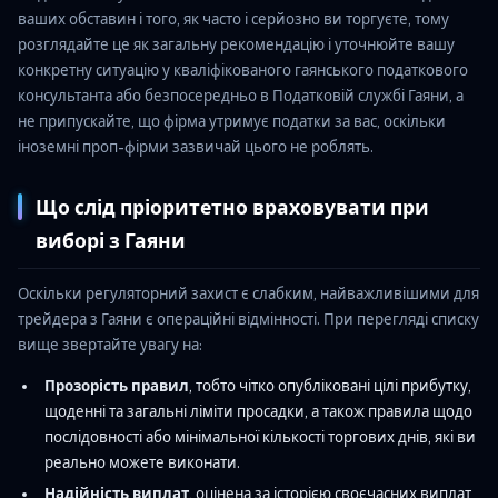
ваших обставин і того, як часто і серйозно ви торгуєте, тому
розглядайте це як загальну рекомендацію і уточнюйте вашу
конкретну ситуацію у кваліфікованого гаянського податкового
консультанта або безпосередньо в Податковій службі Гаяни, а
не припускайте, що фірма утримує податки за вас, оскільки
іноземні проп-фірми зазвичай цього не роблять.
Що слід пріоритетно враховувати при
виборі з Гаяни
Оскільки регуляторний захист є слабким, найважливішими для
трейдера з Гаяни є операційні відмінності. При перегляді списку
вище звертайте увагу на:
Прозорість правил
, тобто чітко опубліковані цілі прибутку,
щоденні та загальні ліміти просадки, а також правила щодо
послідовності або мінімальної кількості торгових днів, які ви
реально можете виконати.
Надійність виплат
, оцінена за історією своєчасних виплат