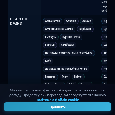
можуть бу
підтвердже
осіб не п
ОБМЕЖЕНІ
Афганістан
Албанія
Алжир
Афганіс
КРАЇНИ
Американське Самоа
Барбадос
Централ
Білорусь
Буркіна-Фасо
Чад
Бурунді
Камбоджа
Демокра
Центральноафриканська Республіка
Еритрея
Куба
М'янма (
Демократична Республіка Конго
Регіони 
Еритрея
Гуам
Гвінея
Донецьк 
Гвінея-Біссау
Гаїті
Гонконг
Республі
Ми використовуємо файли cookie для покращення вашого
Іран
Ірак
Казахстан
Росія
досвіду. Продовжуючи перегляд, ви погоджуєтеся з нашою
Політикою файлів cookie
.
4
Косово
Лівія
Малі
Судан
Прийняти
Марокко
М'янма
Нікарагуа
В'єтнам