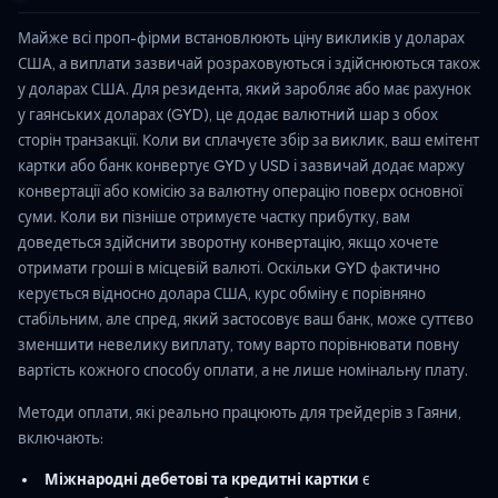
Майже всі проп-фірми встановлюють ціну викликів у доларах
США, а виплати зазвичай розраховуються і здійснюються також
у доларах США. Для резидента, який заробляє або має рахунок
у гаянських доларах (GYD), це додає валютний шар з обох
сторін транзакції. Коли ви сплачуєте збір за виклик, ваш емітент
картки або банк конвертує GYD у USD і зазвичай додає маржу
конвертації або комісію за валютну операцію поверх основної
суми. Коли ви пізніше отримуєте частку прибутку, вам
доведеться здійснити зворотну конвертацію, якщо хочете
отримати гроші в місцевій валюті. Оскільки GYD фактично
керується відносно долара США, курс обміну є порівняно
стабільним, але спред, який застосовує ваш банк, може суттєво
зменшити невелику виплату, тому варто порівнювати повну
вартість кожного способу оплати, а не лише номінальну плату.
Методи оплати, які реально працюють для трейдерів з Гаяни,
включають:
Міжнародні дебетові та кредитні картки
є