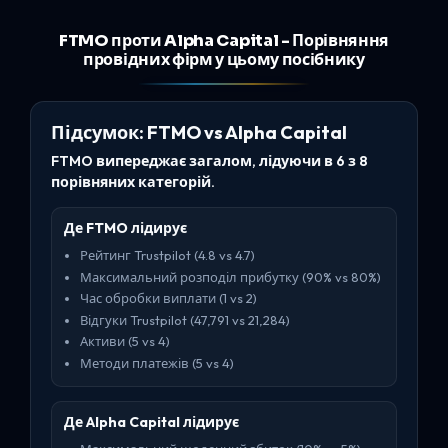
FTMO проти Alpha Capital - Порівняння
провідних фірм у цьому посібнику
Підсумок: FTMO vs Alpha Capital
FTMO випереджає загалом, лідуючи в 6 з 8
порівняних категорій.
Де FTMO лідирує
Рейтинг Trustpilot (4.8 vs 4.7)
Максимальний розподіл прибутку (90% vs 80%)
Час обробки виплати (1 vs 2)
Відгуки Trustpilot (47,791 vs 21,284)
Активи (5 vs 4)
Методи платежів (5 vs 4)
Де Alpha Capital лідирує