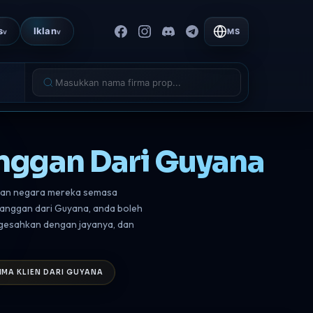
s
Iklan
MS
v
v
nggan Dari Guyana
dkan negara mereka semasa
anggan dari Guyana, anda boleh
gesahkan dengan jayanya, dan
IMA KLIEN DARI GUYANA