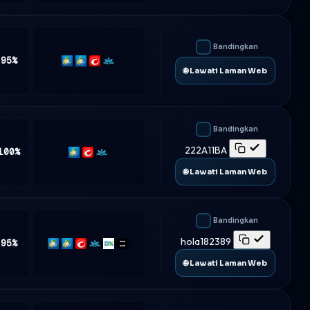
Bandingkan
 95%
MT4
MT5
cTrader
Match-
🌐 Lawati Laman Web
Trader
Bandingkan
222A11BA
100%
MT5
cTrader
Match-
Trader
🌐 Lawati Laman Web
Bandingkan
hola182389
 95%
MT4
MT5
cTrader
Match-
DXtrade
TradeLocker
Trader
🌐 Lawati Laman Web