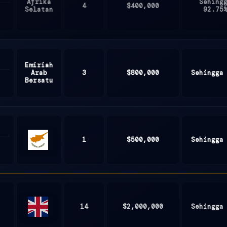
Afrika
Sehing
4
$400,000
Selatan
92.75
Emiriah
Arab
3
$800,000
Sehingga
Bersatu
1
$500,000
Sehingga
Cyprus
14
$2,000,000
Sehingga
United