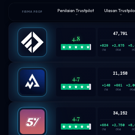
Penilaian Trustpilot
Ulasan Trustpilo
FIRMA PROP
47,791
4.8
+829
+2,875
+5,
(7d)
(30d)
(9
21,258
4.7
+148
+661
+2,0
(7d)
(30d)
(90d)
34,252
4.7
+684
+2,750
+8,
(7d)
(30d)
(9