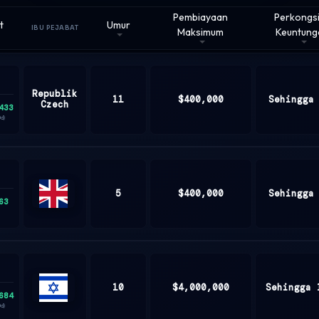
Pembiayaan
Perkongs
t
Umur
IBU PEJABAT
Maksimum
Keuntung
Republik
11
$400,000
Sehingga
Czech
433
0d)
5
$400,000
Sehingga
63
United
Kingdom
10
$4,000,000
Sehingga 
684
ISRAEL
0d)