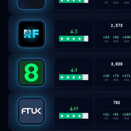
(7d)
(30d)
(90d)
2,573
4.3
+24
+92
+246
(7d)
(30d)
(90d)
3,839
4.1
+16
+73
+171
(7d)
(30d)
(90d)
782
4.0
+11
+61
+163
(7d)
(30d)
(90d)