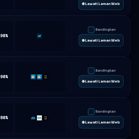
🌐 Lawati Laman Web
Bandingkan
 90%
Rf-
🌐 Lawati Laman Web
Trader
Bandingkan
 90%
MT4
MT5
TradeLocker
🌐 Lawati Laman Web
Bandingkan
 80%
Match-
DXtrade
TradeLocker
🌐 Lawati Laman Web
Trader