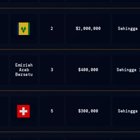
Kingdom
2
$2,000,000
Sehingga
St.
Vincent
and
the
Grenadines
Emiriah
Arab
3
$400,000
Sehingga 
Bersatu
5
$300,000
Sehingga
Switzerland