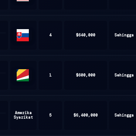
Malaysia
4
$640,000
Sehingga
Slovakia
1
$600,000
Sehingga
Seychelles
Amerika
5
$6,400,000
Sehingga
Syarikat