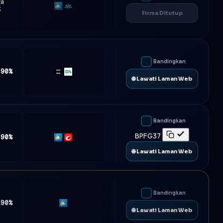
ga
MT5
Match-
%
Firma Ditutup
Trader
Bandingkan
 90%
TradeLocker
DXtrade
🌐 Lawati Laman Web
Bandingkan
BPFG37
 90%
MT5
cTrader
🌐 Lawati Laman Web
Bandingkan
 90%
MT5
🌐 Lawati Laman Web