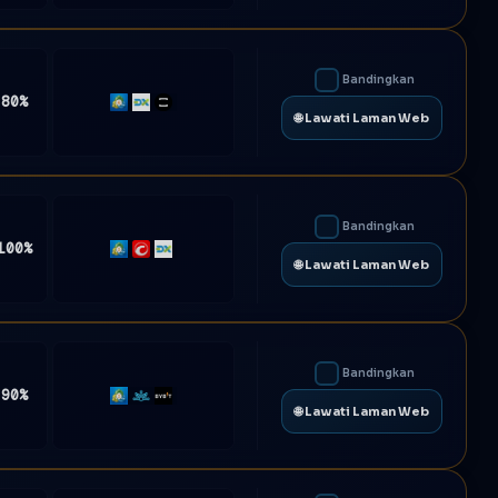
Bandingkan
 80%
MT4
DXtrade
TradeLocker
🌐 Lawati Laman Web
Bandingkan
100%
MT5
cTrader
DXtrade
🌐 Lawati Laman Web
Bandingkan
 90%
MT5
Match-
Bybit
🌐 Lawati Laman Web
Trader