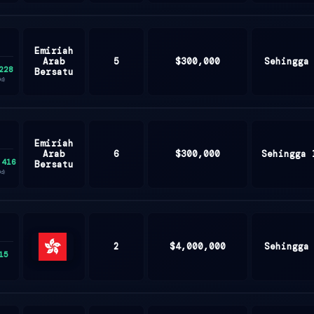
Emiriah
Arab
5
$300,000
Sehingga
228
Bersatu
0d)
Emiriah
Arab
6
$300,000
Sehingga 
,416
Bersatu
0d)
2
$4,000,000
Sehingga
15
Hong
Kong