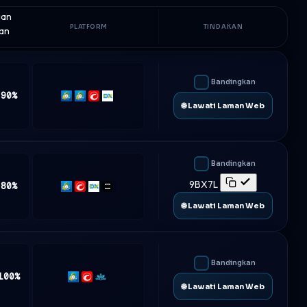
ian
PLATFORM
TINDAKAN
an
Bandingkan
 90%
MT4
MT5
cTrader
DXtrade
🌐 Lawati Laman Web
Bandingkan
9BX7L
 80%
MT5
cTrader
DXtrade
TradeLocker
🌐 Lawati Laman Web
Bandingkan
100%
MT5
cTrader
Match-
🌐 Lawati Laman Web
Trader