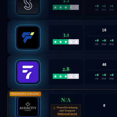
+0
+1
+1
(7d)
(30d)
(90d)
16
3.1
+0
+0
+0
(7d)
(30d)
(90d)
46
2.8
+0
+0
+0
(7d)
(30d)
(90d)
PENARAFAN DIBUANG
N/A
0
Penarafan dibuang
⚠
oleh Trustpilot
Maklumat lanjut