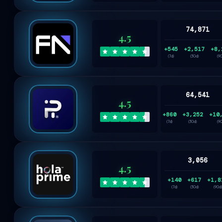
74,871
4.5
+545
+2,517
+8,
(7d)
(30d)
(9
64,541
4.5
+860
+3,252
+10
(7d)
(30d)
(9
3,056
4.5
+140
+617
+1,8
(7d)
(30d)
(90d)