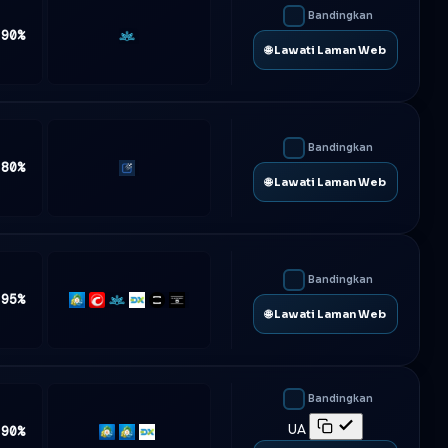
Bandingkan
 90%
Match-
🌐 Lawati Laman Web
Trader
Bandingkan
 80%
Traderevolution
🌐 Lawati Laman Web
Bandingkan
 95%
MT5
cTrader
Match-
DXtrade
TradeLocker
Platform5
🌐 Lawati Laman Web
Trader
Bandingkan
UA
 90%
MT4
MT5
DXtrade