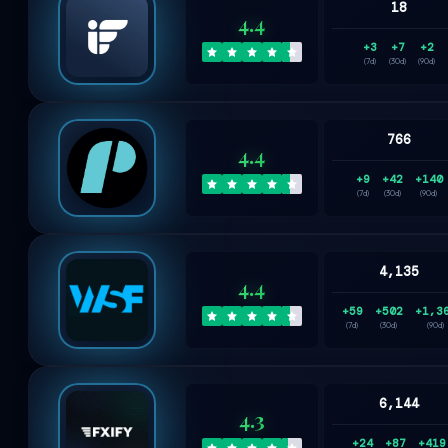
18
4.4
+3
+7
+2
(7d)
(30d)
(90d)
766
4.4
+9
+42
+140
(7d)
(30d)
(90d)
4,135
4.4
+59
+502
+1,3
(7d)
(30d)
(90d)
6,144
4.3
+24
+87
+419