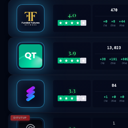
470
4.0
+0
+8
+44
(7d)
(30d)
(90d)
13,023
3.9
+38
+191
+60
(7d)
(30d)
(90d)
84
3.3
+1
+0
+0
(7d)
(30d)
(90d)
DITUTUP
1
3.3