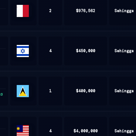
2
$976,562
Sehingga
Malta
4
$450,000
Sehingga
ISRAEL
1
$400,000
Sehingga
63
Saint
Lucia
4
$4,000,000
Sehingga