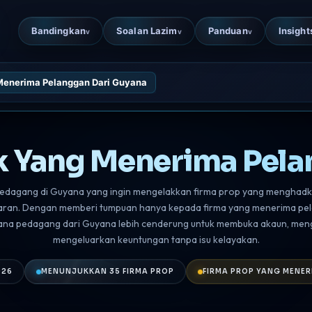
Bandingkan
Soalan Lazim
Panduan
Insight
v
v
v
 Menerima Pelanggan Dari Guyana
ik Yang Menerima Pela
 pedagang di Guyana yang ingin mengelakkan firma prop yang mengha
uaran. Dengan memberi tumpuan hanya kepada firma yang menerima pel
ana pedagang dari Guyana lebih cenderung untuk membuka akaun, men
mengeluarkan keuntungan tanpa isu kelayakan.
026
MENUNJUKKAN 35 FIRMA PROP
FIRMA PROP YANG MENER