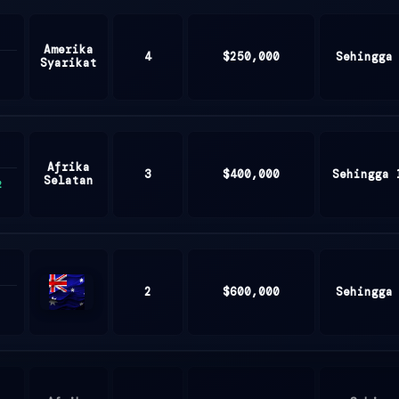
Amerika
4
$250,000
Sehingga
Syarikat
Afrika
3
$400,000
Sehingga 
Selatan
2
2
$600,000
Sehingga
Australia