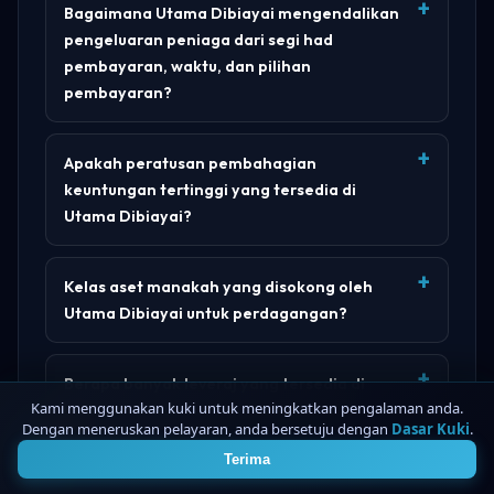
Bagaimana Utama Dibiayai mengendalikan
pengeluaran peniaga dari segi had
pembayaran, waktu, dan pilihan
pembayaran?
Apakah peratusan pembahagian
keuntungan tertinggi yang tersedia di
Utama Dibiayai?
Kelas aset manakah yang disokong oleh
Utama Dibiayai untuk perdagangan?
Berapa banyak leveraj yang tersedia di
Kami menggunakan kuki untuk meningkatkan pengalaman anda.
Utama Dibiayai untuk aset FX, indeks,
Dengan meneruskan pelayaran, anda bersetuju dengan
Dasar Kuki
.
4
logam, dan kripto?
Terima