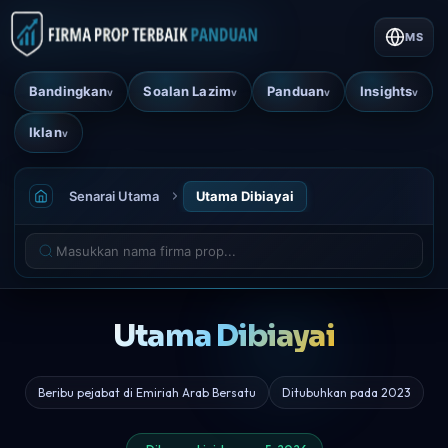
MS
Bandingkan
Soalan Lazim
Panduan
Insights
v
v
v
v
Iklan
v
Senarai Utama
Utama Dibiayai
Utama Dibiayai
Beribu pejabat di Emiriah Arab Bersatu
Ditubuhkan pada 2023