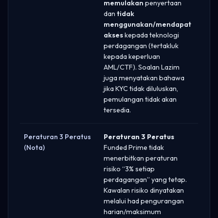
memulakan
penyertaan
dan
tidak
menggunakan/mendapat
akses
kepada teknologi
perdagangan (tertakluk
kepada keperluan
AML/CTF). Soalan Lazim
juga menyatakan bahawa
jika KYC tidak diluluskan,
pemulangan tidak akan
tersedia.
Peraturan 3 Peratus
Peraturan 3 Peratus
(Nota)
Funded Prime tidak
menerbitkan peraturan
risiko “3% setiap
perdagangan” yang tetap.
Kawalan risiko dinyatakan
melalui had pengurangan
harian/maksimum