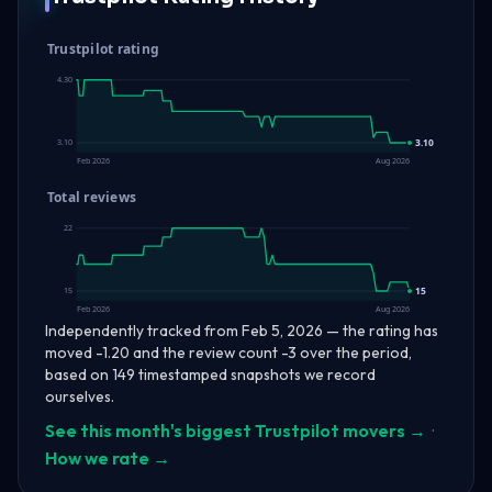
Trustpilot rating
4.30
3.10
3.10
Feb 2026
Aug 2026
Total reviews
22
15
15
Feb 2026
Aug 2026
Independently tracked from Feb 5, 2026 — the rating has
moved -1.20 and the review count -3 over the period,
based on 149 timestamped snapshots we record
ourselves.
See this month's biggest Trustpilot movers →
·
How we rate →