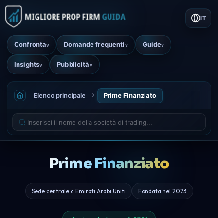
IT
Confronta
Domande frequenti
Guide
v
v
v
Insights
Pubblicità
v
v
Elenco principale
Prime Finanziato
Prime Finanziato
Sede centrale a Emirati Arabi Uniti
Fondata nel 2023