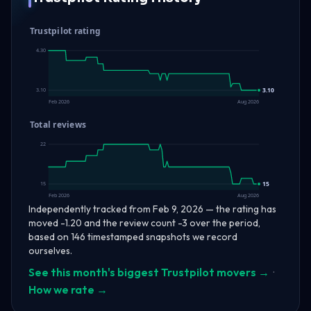
Trustpilot rating
4.30
3.10
3.10
Feb 2026
Aug 2026
Total reviews
22
15
15
Feb 2026
Aug 2026
Independently tracked from Feb 9, 2026 — the rating has
moved -1.20 and the review count -3 over the period,
based on 146 timestamped snapshots we record
ourselves.
See this month's biggest Trustpilot movers →
·
How we rate →