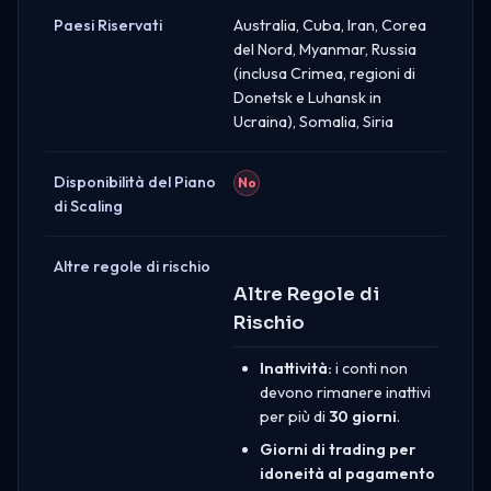
Paesi Riservati
Australia, Cuba, Iran, Corea
del Nord, Myanmar, Russia
(inclusa Crimea, regioni di
Donetsk e Luhansk in
Ucraina), Somalia, Siria
Disponibilità del Piano
No
di Scaling
Altre regole di rischio
Altre Regole di
Rischio
Inattività:
i conti non
devono rimanere inattivi
per più di
30 giorni
.
Giorni di trading per
idoneità al pagamento