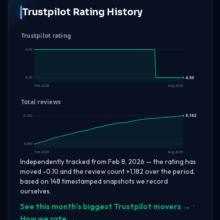
Trustpilot Rating History
Trustpilot rating
4.40
4.30
4.30
Feb 2026
Aug 2026
Total reviews
6,162
6,162
4,980
Feb 2026
Aug 2026
Independently tracked from Feb 8, 2026 — the rating has
moved -0.10 and the review count +1,182 over the period,
based on 148 timestamped snapshots we record
ourselves.
See this month's biggest Trustpilot movers →
·
How we rate →