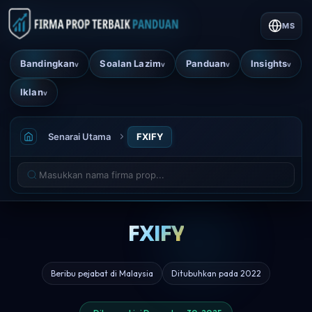
MS
Bandingkan
Soalan Lazim
Panduan
Insights
v
v
v
v
Iklan
v
Senarai Utama
FXIFY
FXIFY
Beribu pejabat di Malaysia
Ditubuhkan pada 2022