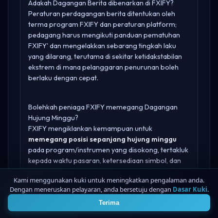
Adakah Dagangan Berita dibenarkan di FXIFY?
Peraturan perdagangan berita ditentukan oleh
terma program FXIFY dan peraturan platform;
pedagang harus mengikuti panduan pematuhan
FXIFY' dan mengelakkan sebarang tingkah laku
yang dilarang, terutama di sekitar ketidakstabilan
ekstrem di mana pelanggaran penurunan boleh
berlaku dengan cepat.
Bolehkah peniaga FXIFY memegang Dagangan
Hujung Minggu?
FXIFY mengiklankan kemampuan untuk
memegang posisi sepanjang hujung minggu
pada program/instrumen yang disokong, tertakluk
kepada waktu pasaran, ketersediaan simbol, dan
objektif akaun.
Kami menggunakan kuki untuk meningkatkan pengalaman anda.
Dengan meneruskan pelayaran, anda bersetuju dengan
Dasar Kuki
.
4
Adakah Dagangan Salin dibenarkan di FXIFY?
Terima
Perdagangan salinan dibenarkan antara akaun