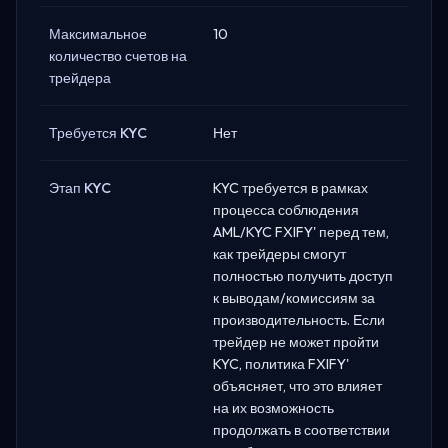
Максимальное
10
количество счетов на
трейдера
Требуется KYC
Нет
Этап KYC
KYC требуется в рамках
процесса соблюдения
AML/KYC FXIFY' перед тем,
как трейдеры смогут
полностью получить доступ
к выводам/комиссиям за
производительность. Если
трейдер не может пройти
KYC, политика FXIFY'
объясняет, что это влияет
на их возможность
продолжать в соответствии