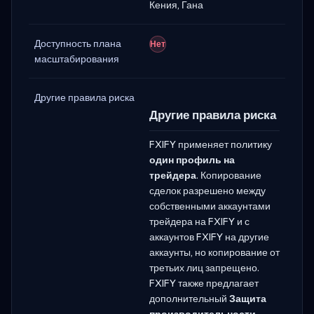
Кения, Гана
Доступность плана
Нет
масштабирования
Другие правила риска
Другие правила риска
FXIFY применяет политику
один профиль на
трейдера
. Копирование
сделок разрешено между
собственными аккаунтами
трейдера на FXIFY и с
аккаунтов FXIFY на другие
аккаунты, но копирование от
третьих лиц запрещено.
FXIFY также предлагает
дополнительный
Защита
производительности