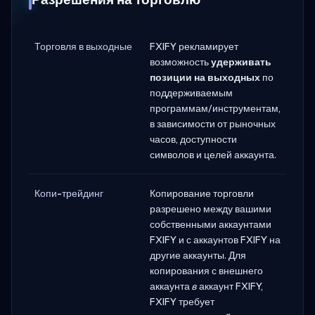
Торговля в выходные
FXIFY рекламирует
возможность
удерживать
позиции на выходных
по
поддерживаемым
программам/инструментам,
в зависимости от рыночных
часов, доступности
символов и целей аккаунта.
Копи-трейдинг
Копирование торговли
разрешено между вашими
собственными аккаунтами
FXIFY и с аккаунтов FXIFY на
другие аккаунты. Для
копирования с внешнего
аккаунта
в
аккаунт FXIFY,
FXIFY требует