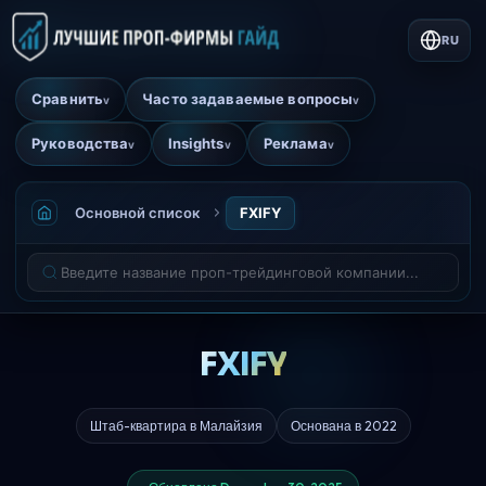
RU
Сравнить
Часто задаваемые вопросы
v
v
Руководства
Insights
Реклама
v
v
v
Основной список
FXIFY
FXIFY
Штаб-квартира в Малайзия
Основана в 2022