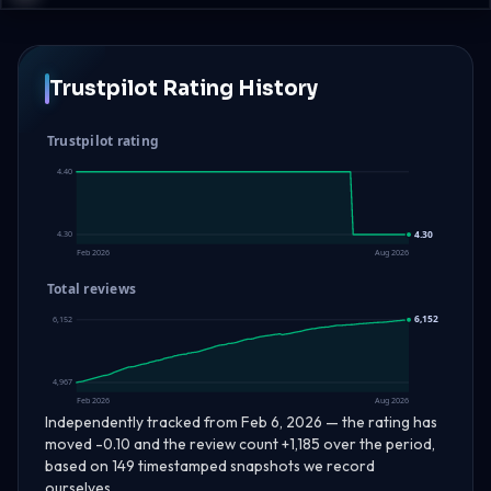
Trustpilot Rating History
Trustpilot rating
4.40
4.30
4.30
Feb 2026
Aug 2026
Total reviews
6,152
6,152
4,967
Feb 2026
Aug 2026
Independently tracked from Feb 6, 2026 — the rating has
moved -0.10 and the review count +1,185 over the period,
based on 149 timestamped snapshots we record
ourselves.