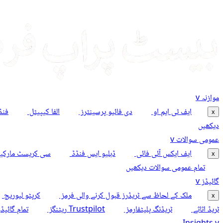
موازنہ
v
ایف ٹی ایم او
دی فائیو پرسینٹرز
الفا کیپیٹل
فنڈ
x
دیکھیں
عمومی سوالات
v
ایف ایکس آئی فائی
ڈبلیو ایس فنڈڈ
سی کریسٹ مارک
x
تمام عمومی سوالات دیکھیں
گائیڈز
v
ملک کے لحاظ سے ٹریڈرز قبول کرنے والی فرمز
کرپٹو لیوریج
x
ٹریڈ اثاثے
ٹریڈنگ پلیٹفارمز
Trustpilot ریٹنگز
تمام گائیڈ