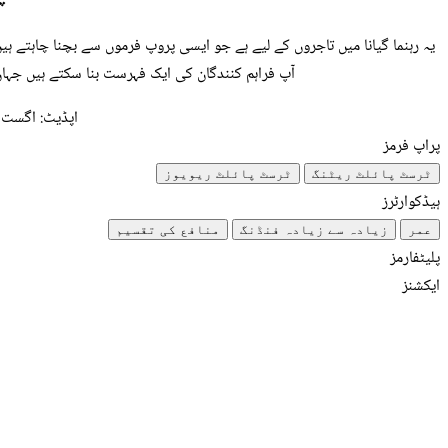
آپ فراہم کنندگان کی ایک فہرست بنا سکتے ہیں جہاں گ
اپڈیٹ: اگست 2026
پراپ فرمز
ٹرسٹ پائلٹ ریٹنگ
ٹرسٹ پائلٹ ریویوز
ہیڈکوارٹرز
عمر
زیادہ سے زیادہ فنڈنگ
منافع کی تقسیم
پلیٹفارمز
ایکشنز