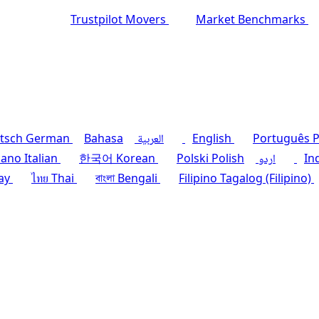
Trustpilot Movers
Market Benchmarks
P
Português
English
العربية
Bahasa
German
tsch
In
اردو
Polish
Polski
Korean
한국어
Italian
liano
ay
ไทย
Thai
বাংলা
Bengali
Filipino
Tagalog (Filipino)