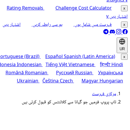
Insights
v
Rating Removals
Challenge Cost Calculator
x
اشتہار دیں
v
فہرست میں شامل ہوں
ہم سے رابطہ کریں
اشتہار دیں
x
UR
ortuguese (Brazil)
Español
Spanish (Latin America)
x
donesia
Indonesian
Tiếng Việt
Vietnamese
हिन्दी
Hindi
Română
Romanian
Русский
Russian
Українська
Ukrainian
Čeština
Czech
Magyar
Hungarian
مرکزی فہرست
ٹاپ پروپ فرمیں جو گیانا سے کلائنٹس کو قبول کرتی ہیں