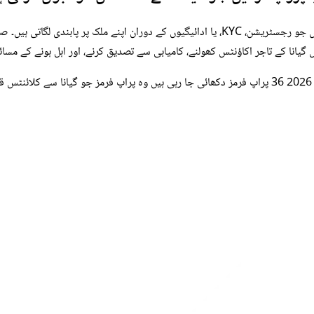
یہ رہنما گیانا میں تاجروں کے لیے ہے جو ایسی پروپ فرموں سے بچنا چاہتے ہیں جو رجسٹریشن، KYC،
یانا کے تاجر اکاؤنٹس کھولنے، کامیابی سے تصدیق کرنے، اور اہل ہونے کے مسائل 
36 پراپ فرمز دکھائی جا رہی ہیں
وہ پراپ فرمز جو گیانا سے کلائنٹس ق