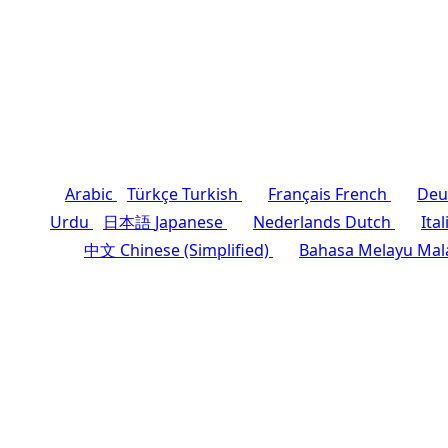
Arabic
Türkçe
Turkish
Français
French
Deu
Urdu
日本語
Japanese
Nederlands
Dutch
Ita
中文
Chinese (Simplified)
Bahasa Melayu
Mal