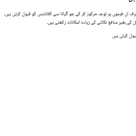
 یا ادائیگیوں کے دوران اپنے ملک پر پابندی لگاتی ہیں۔ صرف ان فرموں پر توجہ مرکوز کر کے جو گیانا سے کلائنٹس کو قبول کرتی ہیں،
کے بغیر منافع نکالنے کے زیادہ امکانات رکھتے ہیں۔
بول کرتی ہیں