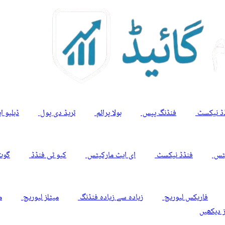
ڈ نیکسٹ
فنڈنگ پپس
ہولا پرائم
ٹریڈ دی پول
ڈبلیو 
یٹس
فنڈڈ نیکسٹ
ای ایٹ مارکیٹس
کیو ٹی فنڈڈ
گوٹ
فاریکس لیوریج
زیادہ سے زیادہ فنڈنگ
میٹلز لیوریج
م
ز دیکھیں