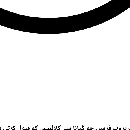
 پروپ فرمیں جو گیانا سے کلائنٹس کو قبول کرتی ہ