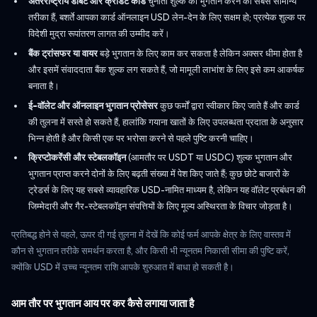
अंतरराष्ट्रीय डेबिट और क्रेडिट कार्ड
चुनौती शुल्क का भुगतान करने का सबसे सामान्य
तरीका हैं, बशर्ते आपका कार्ड ऑनलाइन USD लेन-देन के लिए सक्षम हो; प्रत्येक शुल्क पर
विदेशी मुद्रा रूपांतरण लागत की उम्मीद करें।
बैंक ट्रांसफर या वायर
बड़े भुगतान के लिए काम कर सकता है लेकिन अक्सर धीमा होता है
और इसमें संवाददाता बैंक शुल्क लग सकते हैं, जो मामूली लाभांश के लिए इसे कम आकर्षक
बनाता है।
ई-वॉलेट और ऑनलाइन भुगतान प्रोसेसर
कुछ फर्मों द्वारा स्वीकार किए जाते हैं और कार्ड
की तुलना में सस्ते हो सकते हैं, हालांकि गयाना खातों के लिए उपलब्धता प्रदाता के अनुसार
भिन्न होती है और किसी एक पर भरोसा करने से पहले पुष्टि करनी चाहिए।
क्रिप्टोकरेंसी और स्टेबलकॉइन
(आमतौर पर USDT या USDC) शुल्क भुगतान और
भुगतान प्राप्त करने दोनों के लिए बढ़ती संख्या में पेश किए जाते हैं; कुछ छोटे बाजारों के
ट्रेडर्स के लिए यह सबसे व्यावहारिक USD-नामित माध्यम है, लेकिन यह वॉलेट प्रबंधन की
जिम्मेदारी और गैर-स्टेबलकॉइन संपत्तियों के लिए मूल्य अस्थिरता के विचार जोड़ता है।
प्रतिबद्ध होने से पहले, ऊपर दी गई तुलना में देखें कि कोई फर्म आपके क्षेत्र के लिए वास्तव में
कौन से भुगतान तरीके समर्थन करता है, और किसी भी न्यूनतम निकासी सीमा की पुष्टि करें,
क्योंकि USD में उच्च न्यूनतम राशि आपके शुरुआत में बाधा हो सकती है।
आम तौर पर भुगतान आय पर कर कैसे लगाया जाता है