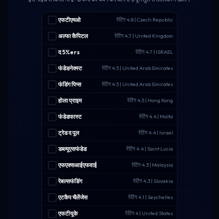
एफटीएमओ
रेटिंग 4.8 | Czech Republic
अल्फा कैपिटल
रेटिंग 4.7 | United Kingdom
द 5%ers
रेटिंग 4.7 | ISRAEL
फंडेडनेक्स्ट
रेटिंग 4.5 | United Arab Emirates
फंडिंग पिप्स
रेटिंग 4.5 | United Arab Emirates
होला प्राइम
रेटिंग 4.5 | Hong Kong
फंडेडफास्ट
रेटिंग 4.4 | Malta
ट्रेड द पूल
रेटिंग 4.4 | Israel
डब्ल्यूएसफंडेड
रेटिंग 4.4 | Saint Lucia
एफएक्सआईएफवाई
रेटिंग 4.3 | Malaysia
रेबल्सफंडिंग
रेटिंग 4.3 | Slovakia
एटकैप चैलेंजेस
रेटिंग 4.1 | Seychelles
एफटीयूके
रेटिंग 4 | United States