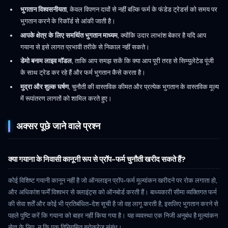
भुगतान विश्वसनीयता
, केवल विपणन दावों से नहीं बल्कि फर्म के फंडेड ट्रेडर्स को समय पर
भुगतान करने के रिकॉर्ड से आंकी जाती है।
आपके क्षेत्र के लिए समर्थित भुगतान माध्यम
, क्योंकि उदार लाभांश बेकार है यदि आप
गयाना से इसे लागत प्रभावी तरीके से निकाल नहीं सकते।
डेमो बनाम लाइव मॉडल
, ताकि आप समझ सकें कि क्या आप पूरी तरह से सिम्युलेटेड पूंजी
के साथ ट्रेड कर रहे हैं और फर्म भुगतान कैसे करता है।
मुद्रा और शुल्क घर्षण
, चुनौती की वास्तविक कीमत और प्रत्येक भुगतान के वास्तविक मूल्य
में रूपांतरण लागतों को शामिल करते हुए।
अक्सर पूछे जाने वाले प्रश्न
क्या गयाना के निवासी कानूनी रूप से प्रॉप-फर्म चुनौती खरीद सकते हैं?
कोई विशिष्ट गयानी कानून नहीं है जो ऑनलाइन प्रॉप-फर्म मूल्यांकन खरीदने पर रोक लगाता हो,
और अधिकांश फर्में विश्वभर से क्लाइंट्स को ऑनबोर्ड करती हैं। बाध्यकारी सीमा व्यक्तिगत फर्म
की सेवा शर्तें और कोई भी प्रतिबंधित-देश सूची है जो वह लागू करती है, इसलिए भुगतान करने से
पहले पुष्टि करें कि गयाना को बाहर नहीं किया गया है। यह व्यवस्था एक निजी अनुबंध है मूल्यांकन
सेवा के लिए, न कि एक विनियमित ब्रोकरेज संबंध।