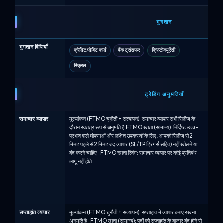
भुगतान
भुगतान विधियाँ
क्रेडिट/डेबिट कार्ड
बैंक ट्रांसफर
क्रिप्टोक्यूरेंसी
क्रे
स्क्रिल
ट्रेडिंग अनुमतियाँ
समाचार व्यापार
मूल्यांकन (FTMO चुनौती + सत्यापन): समाचार व्यापार सभी रिलीज़ के
समाचार
दौरान स्वतंत्र रूप से अनुमति है.FTMO खाता (सामान्य): निर्दिष्ट उच्च-
कुछ उच
प्रभाव वाले घोषणाओं और लक्षित उपकरणों के लिए, आपको रिलीज़ से 2
विशिष्
मिनट पहले से 2 मिनट बाद व्यापार (SL/TP ट्रिगर्स सहित) नहीं खोलने या
अल्फा 
बंद करने चाहिए।FTMO खाता स्विंग: समाचार व्यापार पर कोई प्रतिबंध
पहले औ
लागू नहीं होते।
कोई व्
बंद कर
फुल्स 
योग्य:
निर्दिष
सप्ताहांत व्यापार
मूल्यांकन (FTMO चुनौती + सत्यापन): सप्ताहांत में व्यापार बनाए रखना
वीकेंड
अनुमति है।FTMO खाता (सामान्य): पदों को सप्ताहांत के बाजार बंद होने से
हैं.अल्