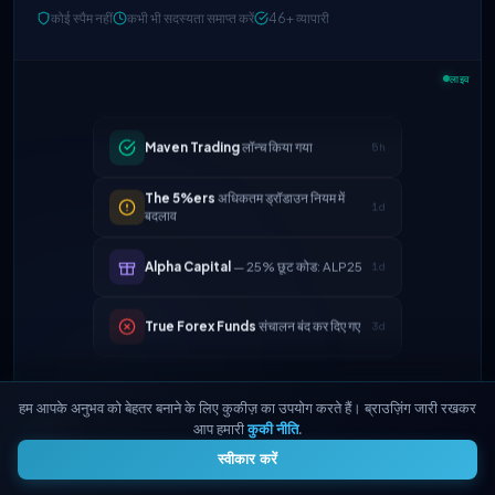
FTMO
अपडेटेड प्रॉफिट स्प्लिट → 90%
कोई स्पैम नहीं
कभी भी सदस्यता समाप्त करें
46+ व्यापारी
2h
Maven Trading
लॉन्च किया गया
5h
लाइव
The 5%ers
अधिकतम ड्रॉडाउन नियम में
1d
बदलाव
Alpha Capital
— 25% छूट कोड: ALP25
1d
True Forex Funds
संचालन बंद कर दिए गए
3d
FundedNext
भुगतान की गति अब 24 घंटे
4d
FTMO
अपडेटेड प्रॉफिट स्प्लिट → 90%
2h
हम आपके अनुभव को बेहतर बनाने के लिए कुकीज़ का उपयोग करते हैं। ब्राउज़िंग जारी रखकर
आप हमारी
कुकी नीति
.
4
Maven Trading
लॉन्च किया गया
5h
स्वीकार करें
The 5%ers
अधिकतम ड्रॉडाउन नियम में
1d