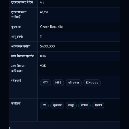
ट्रस्टपायलट रेटिंग
4.8
4.7
-
प्रॉप
ट्रस्टपायलट
47,791
21,25
फर्म
समीक्षाएँ
तुलना
मुख्यालय
Czech Republic
Unit
(अगस्त
2026)
आयु (वर्ष)
11
5
अधिकतम फंडिंग
$400,000
$400
लाभ विभाजन प्रारंभ
80%
80%
लाभ विभाजन
90%
80%
अधिकतम
प्लेटफार्म
MT4
MT5
cTrader
DXtrade
MT
Tra
संपत्तियाँ
FX
सूचकांक
वस्तुएं
स्टॉक्स
क्रिप्टो
एफए
तेल 