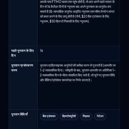
आपके पास FTMO खाता तक पहुंच होती है, तो आप अपने पहले व्यापार के
भुगतान
दिन से 14 कैलेंडर दिनों के न्यूनतम बाद अपने पुरस्कार का अनुरोध कर
चयनित 
सकते हैं (द्वि-साप्ताहिक अनुरोध आवृत्ति).न्यूनतम लाभ सीमा लेनदेन लागत
प्रदर्श
को कवर करने के लिए लागू होती है (जैसे, $20 बैंक ट्रांसफर के लिए
(योग्य 
न्यूनतम, $50 क्रिप्टो निकासी के लिए न्यूनतम).
पहले अ
करते ह
है, औ
आवश्यक
अनुरोध
पहले भुगतान के लिए
14
14
दिन
भुगतान प्रसंस्करण
भुगतान प्रक्रियाइनाम अनुरोधों की समीक्षा चरण से गुजरती है (आमतौर पर
भुगतान
समय
1–2 व्यावसायिक दिन)। स्वीकृति के बाद, भुगतान आमतौर पर अतिरिक्त 1–
Capital
2 व्यावसायिक दिन के भीतर संसाधित किए जाते हैं, जो चुने गए भुगतान विधि
और स्व
और बैंकिंग/प्रोसेसर समयरेखा पर निर्भर करता है।
भीतर स
अनुरोध
खाते क
स्केलिं
और आमत
होते हैं
भुगतान विधियाँ
बैंक ट्रांसफर
क्रिप्टोक्यूरेंसी
स्क्रिल
नेटेलर
बैं
वाइ