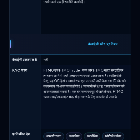
उपयोगकर्ता एक ही रणनीति चलाते हैं।
मार्के
है.EA
cTrade
अवास्त
उच्च-आ
प्रतिबंध
केवाईसी और प्रतिबंध
केवाईसी आवश्यक है
नहीं
नहीं
KYC चरण
FTMO एक FTMO Trader बनने और FTMO खाता समझौते पर
अल्फा
हस्ताक्षर करने से पहले पहचान सत्यापन की आवश्यकता है। व्यक्तियों के
योग्य 
लिए, यह KYC है और आमतौर पर एक सरकारी जारी किया गया ID और पते
पहचान 
का प्रमाण की आवश्यकता होती है। व्यवसायों को KYB दस्तावेज़ीकरण की
व्यापा
आवश्यकता हो सकती है। एक बार सत्यापन पूरा हो जाने के बाद, FTMO
माध्यम 
खाता समझौता क्लाइंट क्षेत्र में हस्ताक्षर के लिए अनलॉक हो जाता है।
भुगतान
प्रमाण
अधिकतम
हैं.भु
क्रॉस-
स्वीकार
प्रतिबंधित देश
अफगानिस्तान
अल्बानिया
अल्जीरिया
अमेरिकी समोआ
अफग