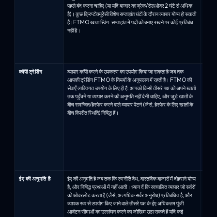
पहले बंद करना चाहिए (या यदि बाजार का ब्रेक/रोलओवर 2 घंटे से अधिक
चरण के
है)। कुछ क्रिप्टोक्यूरेंसी विशेष सप्ताहांत घंटों के दौरान व्यापार योग्य हो सकती
विश्ले
हैं।FTMO खाता स्विंग: सप्ताहांत में पदों को बनाए रखने पर कोई प्रतिबंध
जाता है
नहीं है।
वन / अ
योग्य 
है.स्वै
वीकेंड 
कॉपी ट्रेडिंग
व्यापार कॉपी करने के उपकरण का उपयोग किया जा सकता है जब तक
कॉपी ट्
आपकी ट्रेडिंग FTMO के नियमों के अनुपालन में रहती है। FTMO की
नियंत्
सेवाएँ व्यक्तिगत उपयोग के लिए ही हैं: आपको किसी तीसरे पक्ष को अपने खातों
ट्रेडिं
तक पहुँचने या व्यापार करने की अनुमति नहीं देनी चाहिए, और जुड़े खातों के
(जैसे, 
बीच समन्वित/हेरफेर करने वाले व्यापार पैटर्न (जैसे, हेरफेर के लिए खातों के
प्रमाण
बीच विपरीत स्थिति) निषिद्ध हैं।
कैपिटल
सकती ह
ट्रेडि
DXTra
करना स
जोड़ा 
या समूह
ईए की अनुमति है
ईए की अनुमति है जब तक कि रणनीति वैध, वास्तविक बाजारों में दोहराने योग्य
विशेषज
है, और निषिद्ध प्रथाओं में नहीं आती। ध्यान दें कि स्वचालित व्यापार जो सर्वरों
बशर्ते 
को ओवरलोड करता है (जैसे, अत्यधिक सर्वर अनुरोध) प्रतिबंधित है, और
को चे
व्यापक रूप से उपयोग किए जाने वाले तीसरे पक्ष के ईए अधिकतम पूंजी
स्वीकृत
आवंटन सीमाओं का उल्लंघन करने का जोखिम उठा सकते हैं यदि कई
कैपि