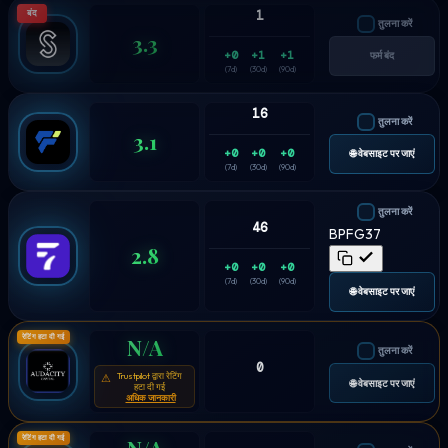
बंद
1
तुलना करें
3.3
+0
+1
+1
फर्म बंद
(7d)
(30d)
(90d)
16
तुलना करें
3.1
+0
+0
+0
🌐 वेबसाइट पर जाएं
(7d)
(30d)
(90d)
तुलना करें
46
BPFG37
2.8
+0
+0
+0
(7d)
(30d)
(90d)
🌐 वेबसाइट पर जाएं
रेटिंग हटा दी गई
N/A
तुलना करें
0
Trustpilot द्वारा रेटिंग
⚠
🌐 वेबसाइट पर जाएं
हटा दी गई
अधिक जानकारी
रेटिंग हटा दी गई
N/A