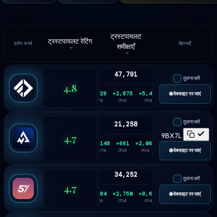
ट्रस्टपायलट
ट्रस्टपायलट रेटिंग
प्रॉप फर्म्स
क्रियाएँ
समीक्षाएँ
47,791
तुलना करें
4.8
+829
+2,875
+5,433
🌐 वेबसाइट पर जाएं
(7d)
(30d)
(90d)
तुलना करें
21,258
4.7
9BX7L
+148
+661
+2,063
🌐 वेबसाइट पर जाएं
(7d)
(30d)
(90d)
34,252
तुलना करें
4.7
+684
+2,750
+8,684
🌐 वेबसाइट पर जाएं
(7d)
(30d)
(90d)