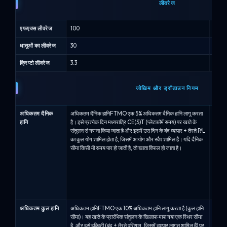
लीवरेज
एफएक्स लीवरेज
100
100
धातुओं का लीवरेज
30
30
क्रिप्टो लीवरेज
3.3
0
जोखिम और ड्रॉडाउन नियम
अधिकतम दैनिक
अधिकतम दैनिक हानिFTMO एक 5% अधिकतम दैनिक हानि लागू करता
अधिकत
हानि
है। इसे प्रत्येक दिन मध्यरात्रि CE(S)T (प्लेटफ़ॉर्म समय) पर खाते के
विशिष्ट
संतुलन से गणना किया जाता है और इसमें उस दिन के बंद व्यापार + तैरते P/L
दैनिक स
का कुल योग शामिल होता है, जिसमें आयोग और स्वैप शामिल हैं। यदि दैनिक
योजना 
सीमा किसी भी समय पार हो जाती है, तो खाता विफल हो जाता है।
वर्तमान
और उल्
जाता है
अल्फा 
अल्फा 
अल्फा 
अधिकतम कुल हानि
अधिकतम हानिFTMO एक 10% अधिकतम हानि लागू करता है (कुल हानि
अधिकत
सीमा)। यह खाते के प्रारंभिक संतुलन के खिलाफ मापा गया एक स्थिर सीमा
अधिकतम
है, और इसे इक्विटी (बंद + तैरते परिणाम, जिसमें व्यापार लागत शामिल हैं) पर
और इसे 