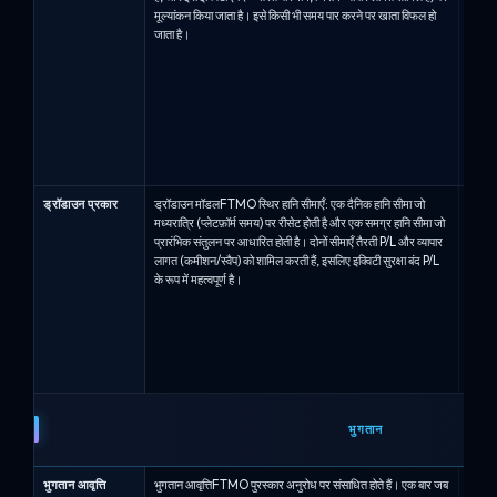
मूल्यांकन किया जाता है। इसे किसी भी समय पार करने पर खाता विफल हो
किया ज
जाता है।
ड्रॉडाउ
होता है
अल्फा 
(Pro6)
10% क
का स्
जल चिह
का ट्र
ड्रॉडाउन प्रकार
ड्रॉडाउन मॉडलFTMO स्थिर हानि सीमाएँ: एक दैनिक हानि सीमा जो
ड्रॉडा
मध्यरात्रि (प्लेटफ़ॉर्म समय) पर रीसेट होती है और एक समग्र हानि सीमा जो
पर स्थ
प्रारंभिक संतुलन पर आधारित होती है। दोनों सीमाएँ तैरती P/L और व्यापार
करता ह
लागत (कमीशन/स्वैप) को शामिल करती हैं, इसलिए इक्विटी सुरक्षा बंद P/L
8% / 1
के रूप में महत्वपूर्ण है।
पर उपय
प्रारंभ
जैसे ख
अधिकतम
(6%) प
उच्च बन
भुगतान
भुगतान आवृत्ति
भुगतान आवृत्तिFTMO पुरस्कार अनुरोध पर संसाधित होते हैं। एक बार जब
भुगतान