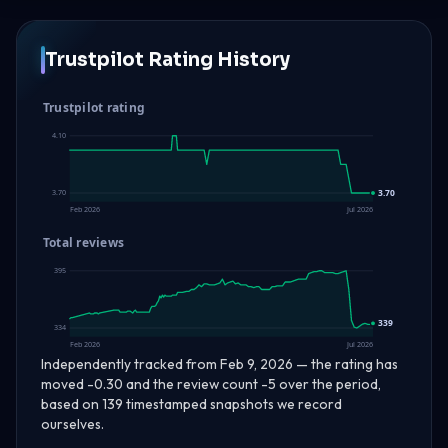
Trustpilot Rating History
Trustpilot rating
4.10
3.70
3.70
Feb 2026
Jul 2026
Total reviews
395
339
334
Feb 2026
Jul 2026
Independently tracked from Feb 9, 2026 — the rating has
moved -0.30 and the review count -5 over the period,
based on 139 timestamped snapshots we record
ourselves.