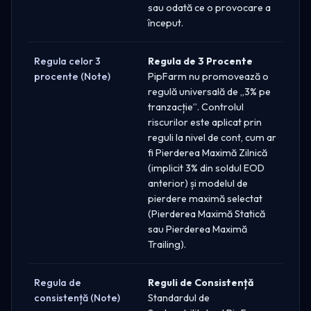
sau odată ce o provocare a
început.
Regula celor 3
Regula de 3 Procente
procente (Note)
PipFarm nu promovează o
regulă universală de „3% pe
tranzacție”. Controlul
riscurilor este aplicat prin
reguli la nivel de cont, cum ar
fi Pierderea Maximă Zilnică
(implicit 3% din soldul EOD
anterior) și modelul de
pierdere maximă selectat
(Pierderea Maximă Statică
sau Pierderea Maximă
Trailing).
Regula de
Reguli de Consistență
consistență (Note)
Standardul de