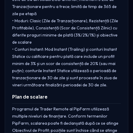
Tranzacționare pentru a trece; limită de timp de 365 de
zile pe etapă
• Moduri: Clasic (Zile de Tranzacționare), Rezistență (Zile
Profitabile), Consistență (Scor de Consistență Zilnic) cu
diferite praguri minime de plată (3%/2%/1%) și obiective
de scalare
• Conturi Instant: Mod Instant (Trailing) și conturi Instant
Statice cu calificare pentru plată care include un profit
minim de 3% și un scor de consistență de 20% (sau mai
puțin); conturile Instant Statice utilizează o perioadă de
tranzacționare de 30 de zile și sunt procesate în ziua de
vineri următoare finalizării perioadei de 30 de zile.
Plan de scalare
Programul de Trader Remote al PipFarm utilizează
multiple niveluri de finanțare. Conform termenilor
PipFarm, scalarea poate fi declanșată după ce se atinge
Obiectivul de Profit; pozițiile sunt închise când se atinge