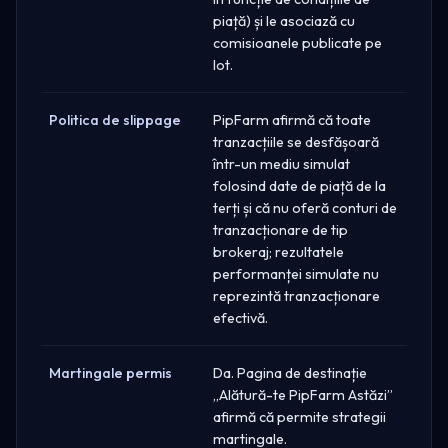
piață) și le asociază cu
comisioanele publicate pe
lot.
Politica de slippage
PipFarm afirmă că toate
tranzacțiile se desfășoară
într-un mediu simulat
folosind date de piață de la
terți și că nu oferă conturi de
tranzacționare de tip
brokeraj; rezultatele
performanței simulate nu
reprezintă tranzacționare
efectivă.
Martingale permis
Da. Pagina de destinație
„Alătură-te PipFarm Astăzi”
afirmă că permite strategii
martingale.