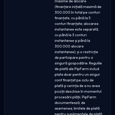
maxime de alocare
(finanțare inițială maximă de
300.000 în total pe conturi
finanțate, cu până la 5
conturi finanțate; alocarea
instantanee este separată,
cu până la 3 conturi
instantanee și până la
300.000 alocare
instantanee); și o restricție
de participare pentru o
singură gospodărie. Regulile
de plată ale PipFarm includ
plata doar pentru un singur
cont finanțat pe ciclu de
plată și cerința de a nu avea
poziții deschise în momentul
procesării plății. PipFarm
documentează, de
asemenea, limitele de plată
pentru suplimentele de plată