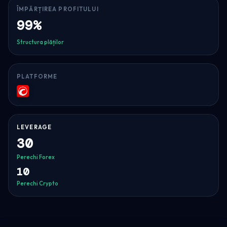
ÎMPĂRȚIREA PROFITULUI
99%
Structura plăților
PLATFORME
cTrader
LEVERAGE
30
Perechi Forex
10
Perechi Crypto