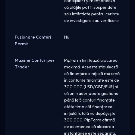
condițiilor) și menționează
că plățile pot fi suspendate
sau întârziate pentru cerințe
de investigare sau verificare.
Fuzionare Conturi
Nu
Permis
Maxime Conturi per
PipFarm limitează alocarea
Trader
maximă. Aceasta stipulează
că finanțarea inițială maximă
în conturile finanțate este de
300.000 (USD/GBP/EUR) și
că un trader poate gestiona
până la 5 conturi finanțate
atâta timp cât finanțarea
inițială totală nu depășește
300.000. PipFarm afirmă
de asemenea că alocarea
instantanee este separată,