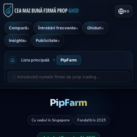
RO
Compară
Întrebări frecvente
Ghiduri
v
v
v
Insights
Publicitate
v
v
Lista principală
PipFarm
PipFarm
Cu sediul în Singapore
Fondată în 2023