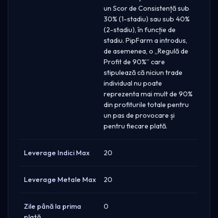
un Scor de Consistență sub
30% (1-stadiu) sau sub 40%
(2-stadiu), în funcție de
stadiu. PipFarm a introdus,
de asemenea, o „Regulă de
Profit de 90%” care
stipulează că niciun trade
individual nu poate
reprezenta mai mult de 90%
din profiturile totale pentru
un pas de provocare și
pentru fiecare plată.
Leverage Indici Max
20
Leverage Metale Max
20
Zile până la prima
0
plată