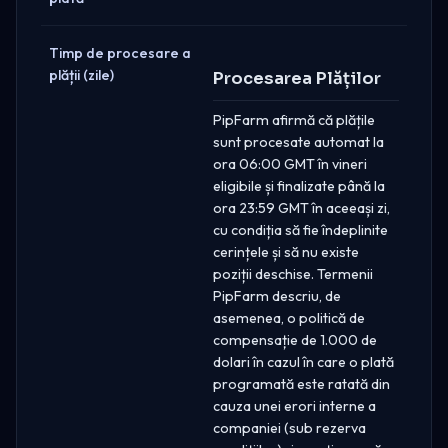
Timp de procesare a
plății (zile)
Procesarea Plăților
PipFarm afirmă că plățile
sunt procesate automat la
ora 06:00 GMT în vineri
eligibile și finalizate până la
ora 23:59 GMT în aceeași zi,
cu condiția să fie îndeplinite
cerințele și să nu existe
poziții deschise. Termenii
PipFarm descriu, de
asemenea, o politică de
compensație de 1.000 de
dolari în cazul în care o plată
programată este ratată din
cauza unei erori interne a
companiei (sub rezerva