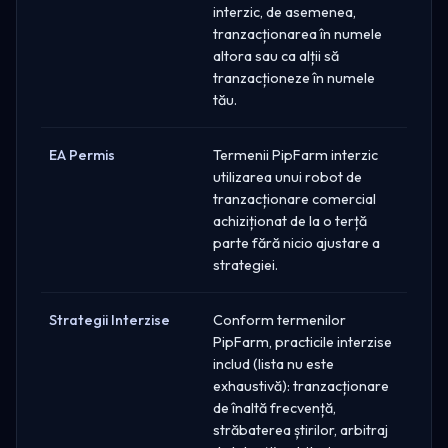
interzic, de asemenea,
tranzacționarea în numele
altora sau ca alții să
tranzacționeze în numele
tău.
EA Permis
Termenii PipFarm interzic
utilizarea unui robot de
tranzacționare comercial
achiziționat de la o terță
parte fără nicio ajustare a
strategiei.
Strategii Interzise
Conform termenilor
PipFarm, practicile interzise
includ (lista nu este
exhaustivă): tranzacționare
de înaltă frecvență,
străbaterea știrilor, arbitraj