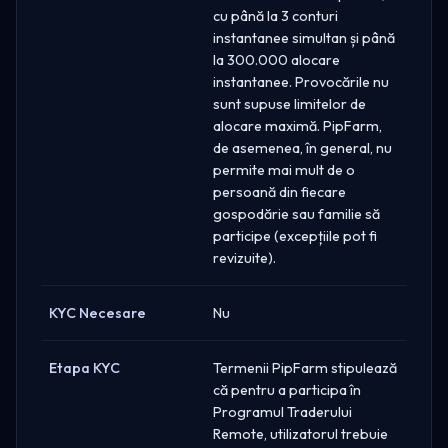
cu până la 3 conturi
instantanee simultan și până
la 300.000 alocare
instantanee. Provocările nu
sunt supuse limitelor de
alocare maximă. PipFarm,
de asemenea, în general, nu
permite mai mult de o
persoană din fiecare
gospodărie sau familie să
participe (excepțiile pot fi
revizuite).
KYC Necesare
Nu
Etapa KYC
Termenii PipFarm stipulează
că pentru a participa în
Programul Traderului
Remote, utilizatorul trebuie