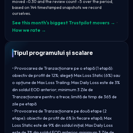
moved -0.30 and the review count -5 over the period,
based on 144 timestamped snapshots we record
ourselves.
See this month's biggest Trustpilot movers →
·
How we rate →
Tipul programului și scalare
• Provocarea de Tranzacționare pe o etapă (1 etapă):
obiectiv de profit de 12%; alegeți Max Loss Static (6%) sau
o opțiune de Max Loss Trailing; Max Daily Loss este de 3%
din soldul EOD anterior; minimum 3 Zile de
Tranzacționare pentru a trece; limită de timp de 365 de
zile pe etapă
• Provocarea de Tranzacționare pe două etape (2
etape): obiectiv de profit de 6% în fiecare etapă; Max
Loss Static este de 9% din soldul inițial; Max Daily Loss
este de 3% din soldul EOD anterior; minimum 3 Zile de