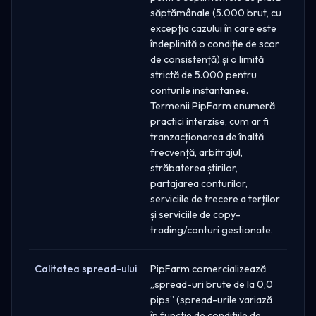
săptămânale (5.000 brut, cu
excepția cazului în care este
îndeplinită o condiție de scor
de consistență) și o limită
strictă de 5.000 pentru
conturile instantanee.
Termenii PipFarm enumeră
practici interzise, cum ar fi
tranzacționarea de înaltă
frecvență, arbitrajul,
străbaterea știrilor,
partajarea conturilor,
serviciile de trecere a terților
și serviciile de copy-
trading/conturi gestionate.
Calitatea spread-ului
PipFarm comercializează
„spread-uri brute de la 0,0
pips” (spread-urile variază
în funcție de condițiile de