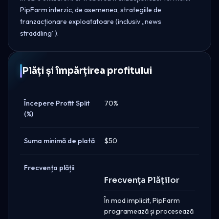
PipFarm interzic, de asemenea, strategiile de
tranzacționare exploatatoare (inclusiv „news
straddling”).
Plăți și împărțirea profitului
Începere Profit Split
70%
(%)
Suma minimă de plată
$50
Frecvența plății
Frecvența Plăților
În mod implicit, PipFarm
programează și procesează