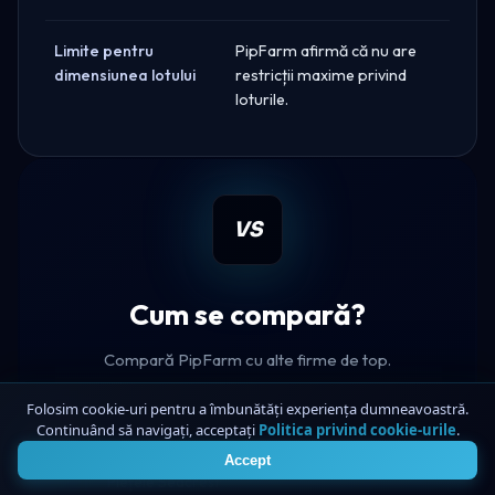
Limite pentru
PipFarm afirmă că nu are
dimensiunea lotului
restricții maxime privind
loturile.
VS
Cum se compară?
Compară PipFarm cu alte firme de top.
Folosim cookie-uri pentru a îmbunătăți experiența dumneavoastră.
Continuând să navigați, acceptați
Politica privind cookie-urile
.
4
PipFarm
Accept
Piețele Seacrest