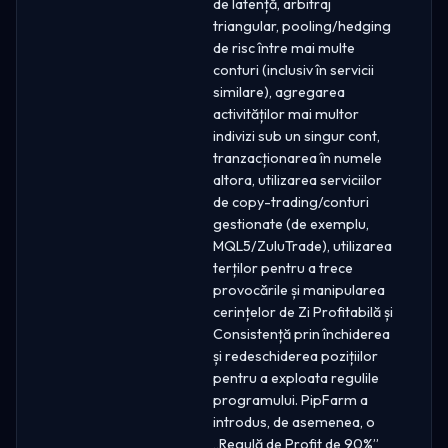
de latență, arbitraj
triangular, pooling/hedging
de risc între mai multe
conturi (inclusiv în servicii
similare), agregarea
activităților mai multor
indivizi sub un singur cont,
tranzacționarea în numele
altora, utilizarea serviciilor
de copy-trading/conturi
gestionate (de exemplu,
MQL5/ZuluTrade), utilizarea
terților pentru a trece
provocările și manipularea
cerințelor de Zi Profitabilă și
Consistență prin închiderea
și redeschiderea pozițiilor
pentru a exploata regulile
programului. PipFarm a
introdus, de asemenea, o
„Regulă de Profit de 90%”