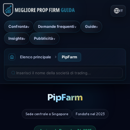
IT
Confronta
Domande frequenti
Guide
v
v
v
Insights
Pubblicità
v
v
Elenco principale
PipFarm
PipFarm
Sede centrale a Singapore
Fondata nel 2023