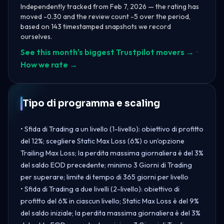
Independently tracked from Feb 7, 2026 — the rating has
moved -0.30 and the review count -5 over the period,
based on 143 timestamped snapshots we record
ourselves.
See this month's biggest Trustpilot movers →
·
How we rate →
Tipo di programma e scaling
• Sfida di Trading a un livello (1-livello): obiettivo di profitto
del 12%; scegliere Static Max Loss (6%) o un'opzione
Trailing Max Loss; la perdita massima giornaliera è del 3%
del saldo EOD precedente; minimo 3 Giorni di Trading
per superare; limite di tempo di 365 giorni per livello
• Sfida di Trading a due livelli (2-livello): obiettivo di
profitto del 6% in ciascun livello; Static Max Loss è del 9%
del saldo iniziale; la perdita massima giornaliera è del 3%