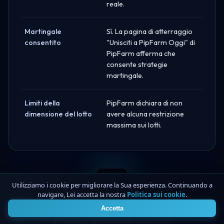
reale.
Martingale
Sì. La pagina di atterraggio
consentito
"Unisciti a PipFarm Oggi" di
PipFarm afferma che
consente strategie
martingale.
Limiti della
PipFarm dichiara di non
dimensione del lotto
avere alcuna restrizione
massima sui lotti.
VS
Utilizziamo i cookie per migliorare la Sua esperienza. Continuando a
navigare, Lei accetta la nostra
Politica sui cookie
.
4
Accetta
Come si confronta?