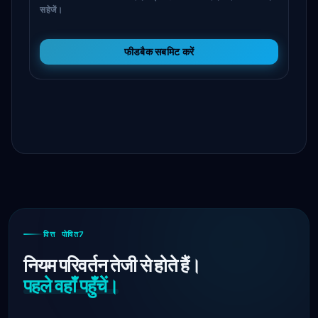
सहेजें।
फीडबैक सबमिट करें
वित्त पोषित7
नियम परिवर्तन तेजी से होते हैं।
पहले वहाँ पहुँचें।