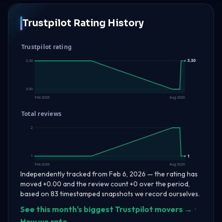
Trustpilot Rating History
Trustpilot rating
3.30
3.30
3.00
Feb 2026
Aug 2026
Total reviews
2
1
1
Feb 2026
Aug 2026
Independently tracked from Feb 6, 2026 — the rating has
moved +0.00 and the review count +0 over the period,
based on 83 timestamped snapshots we record ourselves.
See this month's biggest Trustpilot movers →
·
How we rate →