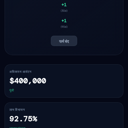
+1
(30d)
+1
(90d)
फर्म बंद
अधिकतम आवंटन
$400,000
पूंजी
लाभ विभाजन
92.75%