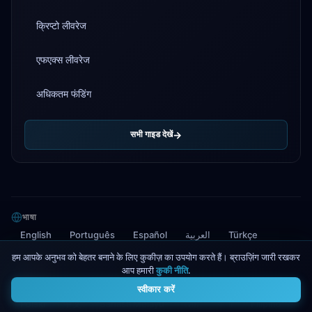
क्रिप्टो लीवरेज
एफएक्स लीवरेज
अधिकतम फंडिंग
सभी गाइड देखें
भाषा
English
Português
Español
العربية
Türkçe
हम आपके अनुभव को बेहतर बनाने के लिए कुकीज़ का उपयोग करते हैं। ब्राउज़िंग जारी रखकर
Français
Deutsch
Bahasa Indonesia
Tiếng Việt
आप हमारी
कुकी नीति
.
4
हिन्दी
اردو
日本語
Nederlands
Italiano
한국어
स्वीकार करें
Polski
中文
Bahasa Melayu
ไทย
বাংলা
Filipino