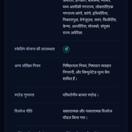
अमीरात, हांगकांग, बेलारूस, म्यांमार,
मध्य अफ़्रीकी गणराज्य, लोकतांत्रिक
गणराज्य कांगो, कांगो, इथियोपिया,
निकारागुआ, वेनेजुएला, यमन, फिलीपींस,
केन्या, अल्जीरिया, मोरक्को, संयुक्त
राज्य अमेरिका
स्केलिंग योजना की उपलब्धता
हाँ
अन्य जोखिम नियम
निष्क्रियता नियम, निष्पादन व्यवहार
निगरानी, और सिम्युलेटेड मूल्य कैप
शामिल हैं।
स्प्रेड गुणवत्ता
परिवर्तनीय बाजार स्प्रेड।
स्लिपेज नीति
सकारात्मक और नकारात्मक स्लिपेज
मॉडल किया गया।