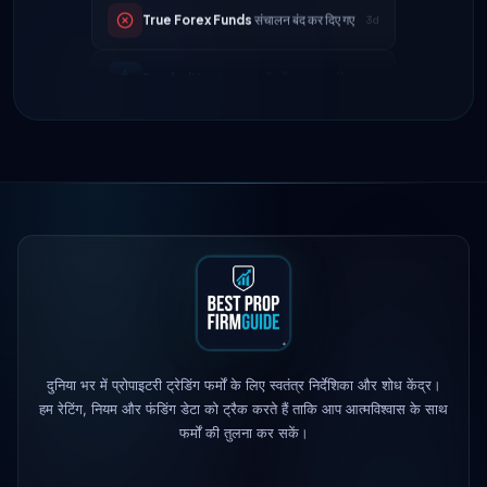
FundedNext
भुगतान की गति अब 24 घंटे
4d
FTMO
अपडेटेड प्रॉफिट स्प्लिट → 90%
2h
Maven Trading
लॉन्च किया गया
5h
The 5%ers
अधिकतम ड्रॉडाउन नियम में
1d
बदलाव
Alpha Capital
— 25% छूट कोड: ALP25
1d
True Forex Funds
संचालन बंद कर दिए गए
3d
FundedNext
भुगतान की गति अब 24 घंटे
4d
दुनिया भर में प्रोपाइटरी ट्रेडिंग फर्मों के लिए स्वतंत्र निर्देशिका और शोध केंद्र।
हम रेटिंग, नियम और फंडिंग डेटा को ट्रैक करते हैं ताकि आप आत्मविश्वास के साथ
फर्मों की तुलना कर सकें।