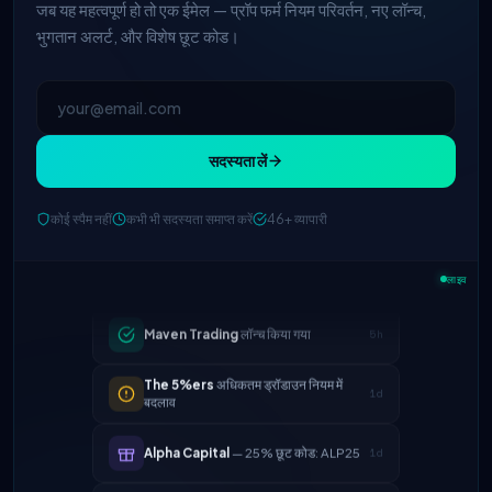
जब यह महत्वपूर्ण हो तो एक ईमेल — प्रॉप फर्म नियम परिवर्तन, नए लॉन्च,
भुगतान अलर्ट, और विशेष छूट कोड।
सदस्यता लें
FTMO
अपडेटेड प्रॉफिट स्प्लिट → 90%
2h
कोई स्पैम नहीं
कभी भी सदस्यता समाप्त करें
46+ व्यापारी
Maven Trading
लॉन्च किया गया
5h
लाइव
The 5%ers
अधिकतम ड्रॉडाउन नियम में
1d
बदलाव
Alpha Capital
— 25% छूट कोड: ALP25
1d
True Forex Funds
संचालन बंद कर दिए गए
3d