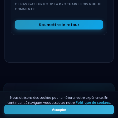
CE NAVIGATEUR POUR LA PROCHAINE FOIS QUE JE
COMMENTE.
Soumettre le retour
FINANCÉ7
Nous utilisons des cookies pour améliorer votre expérience. En
Les changements de règles
continuant à naviguer, vous acceptez notre
Politique de cookies
.
4
arrivent rapidement.
Accepter