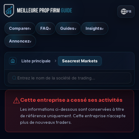
FR
Comparer
FAQ
Guides
Insights
v
v
v
v
Annoncez
v
Liste principale
Seacrest Markets
⚠
Cette entreprise a cessé ses activités
Les informations ci-dessous sont conservées à titre
de référence uniquement. Cette entreprise n'accepte
plus de nouveaux traders.