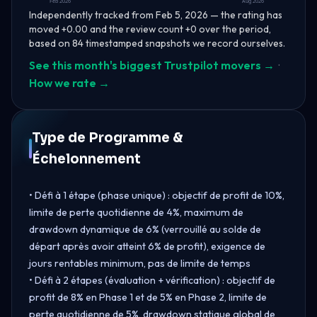
Feb 2026
Aug 2026
Independently tracked from Feb 5, 2026 — the rating has
moved +0.00 and the review count +0 over the period,
based on 84 timestamped snapshots we record ourselves.
See this month's biggest Trustpilot movers →
·
How we rate →
Type de Programme &
Échelonnement
• Défi à 1 étape (phase unique) : objectif de profit de 10%,
limite de perte quotidienne de 4%, maximum de
drawdown dynamique de 6% (verrouillé au solde de
départ après avoir atteint 6% de profit), exigence de
jours rentables minimum, pas de limite de temps
• Défi à 2 étapes (évaluation + vérification) : objectif de
profit de 8% en Phase 1 et de 5% en Phase 2, limite de
perte quotidienne de 5%, drawdown statique global de