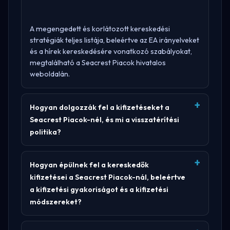
A megengedett és korlátozott kereskedési
stratégiák teljes listája, beleértve az EA irányelveket
és a hírek kereskedésére vonatkozó szabályokat,
megtalálható a
Seacrest Piacok hivatalos
weboldalán
.
Hogyan dolgozzák fel a kifizetéseket a
Seacrest Piacok-nél, és mi a visszatérítési
politika?
Hogyan épülnek fel a kereskedők
kifizetései a Seacrest Piacok-nál, beleértve
a kifizetési gyakoriságot és a kifizetési
módszereket?