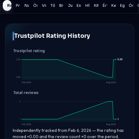
Rating History
Program
Napi veszteség
Összesített veszteség
Visszaesési modell
Tőkeáttétel
Bróker
Jutalékok
Eszközök
Hírek kereskedés
Kifizetések
Értékelés
Kereskedési S
Egyéb Ré
Össz
Trustpilot Rating History
Trustpilot rating
3.30
3.30
3.00
Feb 2026
Aug 2026
Total reviews
2
1
1
Feb 2026
Aug 2026
Independently tracked from Feb 6, 2026 — the rating has
moved +0.00 and the review count +0 over the period,