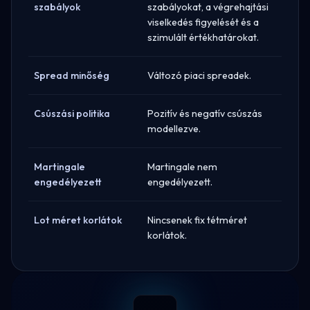
szabályok
szabályokat, a végrehajtási
viselkedés figyelését és a
szimulált értékhatárokat.
Spread minőség
Változó piaci spreadek.
Csúszási politika
Pozitív és negatív csúszás
modellezve.
Martingale
Martingale nem
engedélyezett
engedélyezett.
Lot méret korlátok
Nincsenek fix tétméret
korlátok.