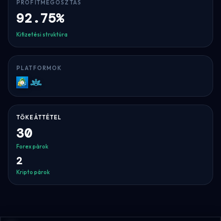
PROFITMEGOSZTÁS
92.75%
Kifizetési struktúra
PLATFORMOK
MT5
Match-
Trader
TŐKEÁTTÉTEL
30
Forex párok
2
Kripto párok