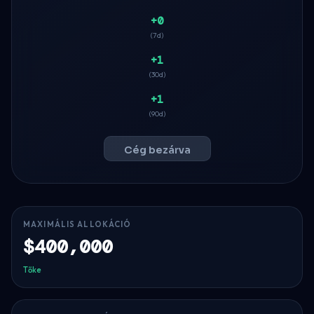
+0
(7d)
+1
(30d)
+1
(90d)
Cég bezárva
MAXIMÁLIS ALLOKÁCIÓ
$400,000
Tőke