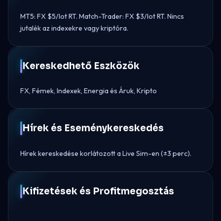
MT5: FX $5/lot RT. Match-Trader: FX $3/lot RT. Nincs
jutalék az indexekre vagy kriptóra.
Kereskedhető Eszközök
FX, Fémek, Indexek, Energia és Áruk, Kripto
Hírek és Eseménykereskedés
Hírek kereskedése korlátozott a Live Sim-en (±3 perc).
Kifizetések és Profitmegosztás