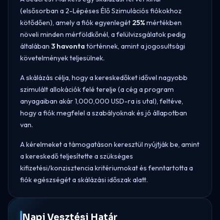
(elsősorban a 2-Lépéses Élő Szimulációs fiókokhoz
kötődően), amely a fiók egyenlegét
25%
mértékben
növeli minden mérföldkőnél, a felülvizsgálatok pedig
általában
3 havonta
történnek, amint a jogosultsági
követelmények teljesülnek.
A skálázás célja, hogy a kereskedőket idővel nagyobb
szimulált allokációk felé terelje (a cég a program
anyagaiban akár 1,000,000 USD-ra is utal), feltéve,
hogy a fiók megfelel a szabályoknak és jó állapotban
van.
A kérelmeket a támogatáson keresztül nyújtják be, amint
a kereskedő teljesítette a szükséges
kifizetési/konzisztencia kritériumokat és fenntartotta a
fiók egészségét a skálázási időszak alatt.
Napi Vesztési Határ