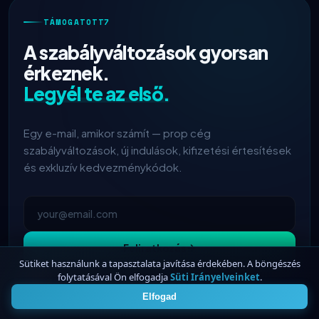
TÁMOGATOTT7
A szabályváltozások gyorsan
érkeznek.
Legyél te az első.
Egy e-mail, amikor számít — prop cég
szabályváltozások, új indulások, kifizetési értesítések
és exkluzív kedvezménykódok.
Feliratkozás
Sütiket használunk a tapasztalata javítása érdekében. A böngészés
FTMO
frissített profitmegosztás →
folytatásával Ön elfogadja
Süti Irányelveinket
.
4
2h
90%
Nincs spam
Bármikor leiratkozhatsz
46+ kereskedő
Elfogad
Maven Trading
elindult
5h