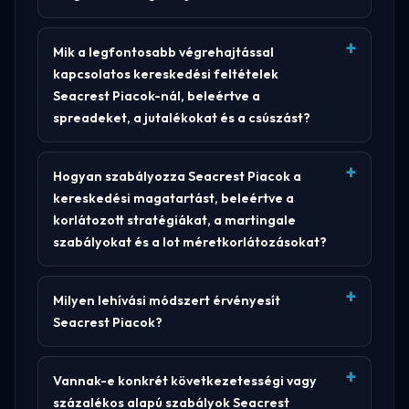
Mik a legfontosabb végrehajtással
kapcsolatos kereskedési feltételek
Seacrest Piacok-nál, beleértve a
spreadeket, a jutalékokat és a csúszást?
Hogyan szabályozza Seacrest Piacok a
kereskedési magatartást, beleértve a
korlátozott stratégiákat, a martingale
szabályokat és a lot méretkorlátozásokat?
Milyen lehívási módszert érvényesít
Seacrest Piacok?
Vannak-e konkrét következetességi vagy
százalékos alapú szabályok Seacrest