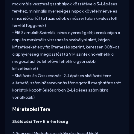
maximális veszteségszabályok közzétéve a 3-Lépéses
tervhez, minimális nyereséges napok követelménye és
nincs időkorlát (a fázis célok a műszerfalon kiválasztott
tervtől függenek)
• Élő Szimulált Számlák: nincs nyereségcél; kereskedjen a
napi és maximális visszaesés szabályai alatt, kérjen
kifizetéseket egy fix ütemezés szerint, keressen 80%-os
alapnyereség megosztást (a VIP szintek növelhetik a
megosztást és lehetővé tehetik a gyorsabb
kifizetéseket)
• Skálázás és Összevonás: 2-Lépéses skálázási terv
elérhető; számlaösszevonás támogatott meghatározott
korlátok között (elsősorban 2-Lépéses számlákra
vonatkozik)
Méretezési Terv
Skálázási Terv Elérhetőség
A Seacrest Markets egy skálázási tervet kínál