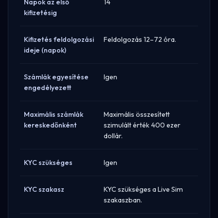
Napok az első
14
kifizetésig
Kifizetés feldolgozási
Feldolgozás 12–72 óra.
ideje (napok)
Számlák egyesítése
Igen
engedélyezett
Maximális számlák
Maximális összesített
kereskedőnként
szimulált érték 400 ezer
dollár.
KYC szükséges
Igen
KYC szakasz
KYC szükséges a Live Sim
szakaszban.