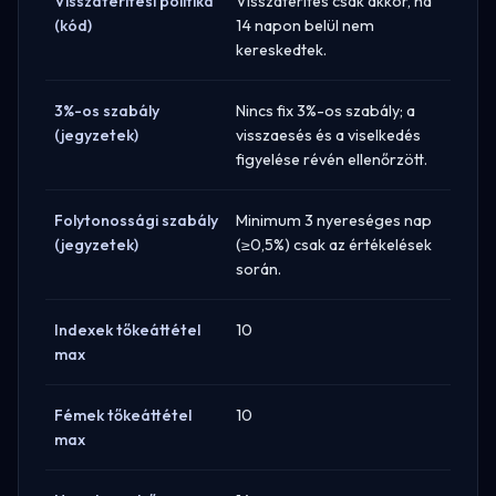
Visszatérítési politika
Visszatérítés csak akkor, ha
(kód)
14 napon belül nem
kereskedtek.
3%-os szabály
Nincs fix 3%-os szabály; a
(jegyzetek)
visszaesés és a viselkedés
figyelése révén ellenőrzött.
Folytonossági szabály
Minimum 3 nyereséges nap
(jegyzetek)
(≥0,5%) csak az értékelések
során.
Indexek tőkeáttétel
10
max
Fémek tőkeáttétel
10
max