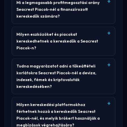
Mi a legmagasabb profitmegosztási arány
Seacrest Piacok-nél a finanszírozott
kereskedők számára?
Milyen eszközöket és piacokat
kereskedhetnek a kereskedők a Seacrest
Piacok-n?
Tudna magyarázatot adni a tőkeáttételi
korlátokra Seacrest Piacok-nél a deviza,
indexek, fémek és kriptovaluták
kereskedésében?
Milyen kereskedési platformokhoz
férhetnek hozzá a kereskedők Seacrest
Piacok-nél, és melyik brókert használják a
megbízások végrehajtására?