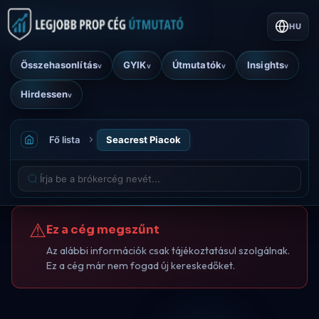
HU
Összehasonlítás
GYIK
Útmutatók
Insights
v
v
v
v
Hirdessen
v
Fő lista
Seacrest Piacok
⚠
Ez a cég megszűnt
Az alábbi információk csak tájékoztatásul szolgálnak.
Ez a cég már nem fogad új kereskedőket.