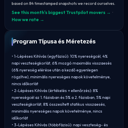
based on 84 timestamped snapshots we record ourselves.
See this month's biggest Trustpilot movers →
·
How we rate →
Program Típusa és Méretezés
• 1-Lépéses Kihívás (egyfázisú): 10% nyereségcél, 4%
napi veszteségkorlát, 6% mozgó maximális visszaesés
(6% nyereség elérése után a kezdő egyenlegen
rögzítve), minimális nyereséges napok követelménye,
nincs időkorlát
• 2-Lépéses Kihívás (értékelés + ellenőrzés): 8%
nyereségcél az 1. fázisban és 5% a 2. fázisban, 5% napi
veszteségkorlát, 8% összesített statikus visszaesés,
minimális nyereséges napok követelménye, nincs
időkorlát
• 3-Lépéses Kihívás (többfázisú): napi veszteség- és