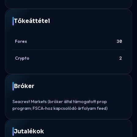
Tőkeáttétel
Forex
30
Crypto
2
Bróker
Seacrest Markets (bróker által támogatott prop
program; FSCA-hoz kapcsolódó árfolyam feed)
Jutalékok