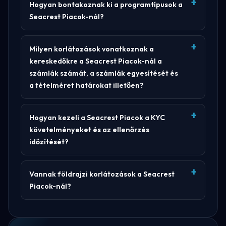
Hogyan bontakoznak ki a programtípusok a
Seacrest Piacok-nál?
Milyen korlátozások vonatkoznak a
kereskedőkre a Seacrest Piacok-nál a
számlák számát, a számlák egyesítését és
a tételméret határokat illetően?
Hogyan kezeli a Seacrest Piacok a KYC
követelményeket és az ellenőrzés
időzítését?
Vannak földrajzi korlátozások a Seacrest
Piacok-nál?