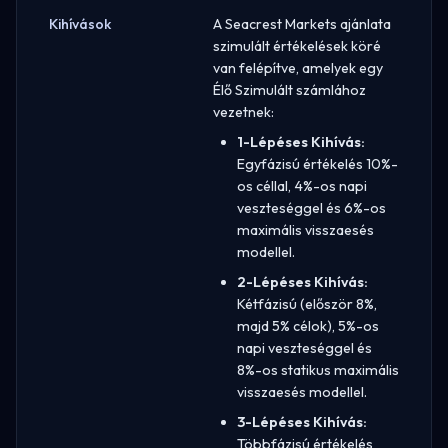
Kihívások
A Seacrest Markets ajánlata
szimulált értékelések köré
van felépítve, amelyek egy
Élő Szimulált számlához
vezetnek:
1-Lépéses Kihívás:
Egyfázisú értékelés 10%-
os céllal, 4%-os napi
veszteséggel és 6%-os
maximális visszaesés
modellel.
2-Lépéses Kihívás:
Kétfázisú (először 8%,
majd 5% célok), 5%-os
napi veszteséggel és
8%-os statikus maximális
visszaesés modellel.
3-Lépéses Kihívás:
Többfázisú értékelés