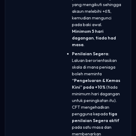
yang mengikuti sehingga
akaun melebihi +6%,
kemudian mengunci
pada baki awal.
Minimum 5 hari
dagangan
,
tiada had
masa
.
Penilaian Segera:
Laluan berorientasikan
skala di mana peniaga
boleh meminta
“Pengeluaran & Kemas
Kini” pada +10%
(tiada
minimum hari dagangan
untuk peningkatan itu).
CFT mengehadkan
pengguna kepada
tiga
penilaian Segera aktif
pada satu masa dan
membenarkan