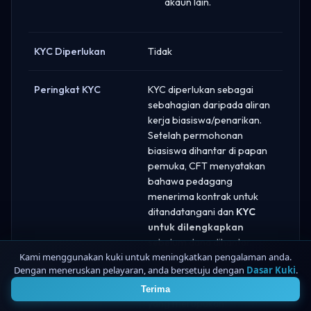
akaun lain.
KYC Diperlukan
Tidak
Peringkat KYC
KYC diperlukan sebagai
sebahagian daripada aliran
kerja biasiswa/penarikan.
Setelah permohonan
biasiswa dihantar di papan
pemuka, CFT menyatakan
bahawa pedagang
menerima kontrak untuk
ditandatangani dan
KYC
untuk dilengkapkan
sebelum dana dihantar.
Kami menggunakan kuki untuk meningkatkan pengalaman anda.
(Penilaian Bybit mungkin
Dengan meneruskan pelayaran, anda bersetuju dengan
Dasar Kuki
.
4
juga tertakluk kepada
peraturan KYC Bybit sendiri,
Terima
yang merupakan