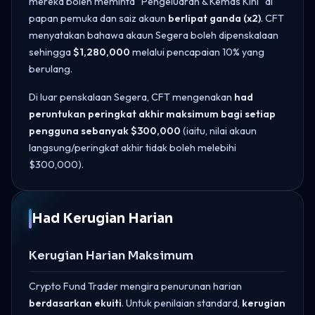
mereka boleh meminta “Pengeluaran & Kemas Kini” di
papan pemuka dan saiz akaun
berlipat ganda (x2)
. CFT
menyatakan bahawa akaun Segera boleh dipenskalaan
sehingga
$1,280,000
melalui pencapaian 10% yang
berulang.
Di luar penskalaan Segera, CFT mengenakan
had
peruntukan peringkat akhir maksimum bagi setiap
pengguna sebanyak $300,000
(iaitu, nilai akaun
langsung/peringkat akhir tidak boleh melebihi
$300,000).
Had Kerugian Harian
Kerugian Harian Maksimum
Crypto Fund Trader mengira penurunan harian
berdasarkan ekuiti
. Untuk penilaian standard,
kerugian