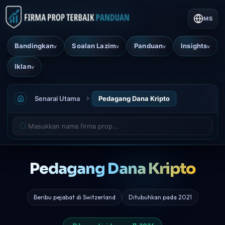
MS
Bandingkan
Soalan Lazim
Panduan
Insights
v
v
v
v
Iklan
v
Senarai Utama
Pedagang Dana Kripto
Pedagang Dana Kripto
Beribu pejabat di Switzerland
Ditubuhkan pada 2021