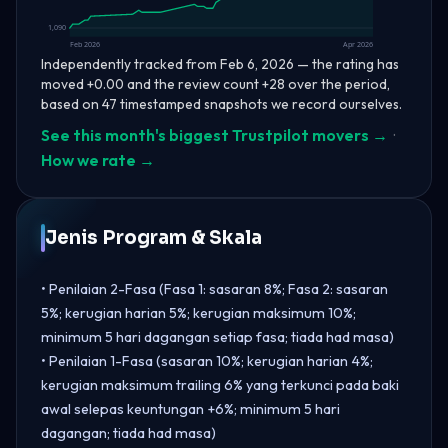
1,090
Feb 2026
Apr 2026
Independently tracked from Feb 6, 2026 — the rating has
moved +0.00 and the review count +28 over the period,
based on 47 timestamped snapshots we record ourselves.
See this month's biggest Trustpilot movers →
·
How we rate →
Jenis Program & Skala
• Penilaian 2-Fasa (Fasa 1: sasaran 8%; Fasa 2: sasaran
5%; kerugian harian 5%; kerugian maksimum 10%;
minimum 5 hari dagangan setiap fasa; tiada had masa)
• Penilaian 1-Fasa (sasaran 10%; kerugian harian 4%;
kerugian maksimum trailing 6% yang terkunci pada baki
awal selepas keuntungan +6%; minimum 5 hari
dagangan; tiada had masa)