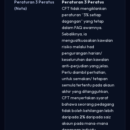
Peraturan 3 Peratus
Peraturan 3 Peratus
(Nota)
CFT tidak mengiklankan
peraturan “3% setiap
dagangan” yang tetap
dalam FAQ awamnya.
Sebaliknya, ia
menguatkuasakan kawalan
risiko melalui had
pengurangan harian/
keseluruhan dan kawalan
anti-perjudian yang jelas.
Perlu diambil perhatian,
untuk semakan/ tetapan
semula tertentu pada akaun
akhir yang ditangguhkan,
CFT menyertakan syarat
bahawa seorang pedagang
tidak boleh kehilangan lebih
daripada
2%
daripada saiz
akaun pada mana-mana
dagangan individu.