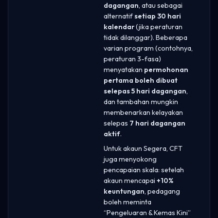
dagangan
, atau sebagai
alternatif
setiap 30 hari
kalendar
(jika peraturan
tidak dilanggar). Beberapa
varian program (contohnya,
peraturan 3-fasa)
menyatakan
permohonan
pertama boleh dibuat
selepas 5 hari dagangan
,
dan tambahan mungkin
membenarkan kelayakan
selepas
7 hari dagangan
aktif
.
Untuk akaun Segera, CFT
juga menyokong
pencapaian skala: setelah
akaun mencapai
+10%
keuntungan
, pedagang
boleh meminta
“Pengeluaran & Kemas Kini”