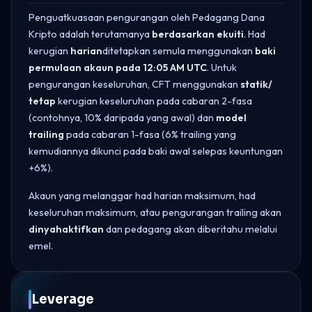
Penguatkuasaan pengurangan oleh Pedagang Dana
Kripto adalah terutamanya
berdasarkan ekuiti
. Had
kerugian
harian
ditetapkan semula menggunakan
baki
permulaan akaun pada 12:05 AM UTC
. Untuk
pengurangan keseluruhan, CFT menggunakan
statik/
tetap
kerugian keseluruhan pada cabaran 2-fasa
(contohnya, 10% daripada yang awal) dan
model
trailing
pada cabaran 1-fasa (6% trailing yang
kemudiannya dikunci pada baki awal selepas keuntungan
+6%).
Akaun yang melanggar had harian maksimum, had
keseluruhan maksimum, atau pengurangan trailing akan
dinyahaktifkan
dan pedagang akan diberitahu melalui
emel.
Leverage