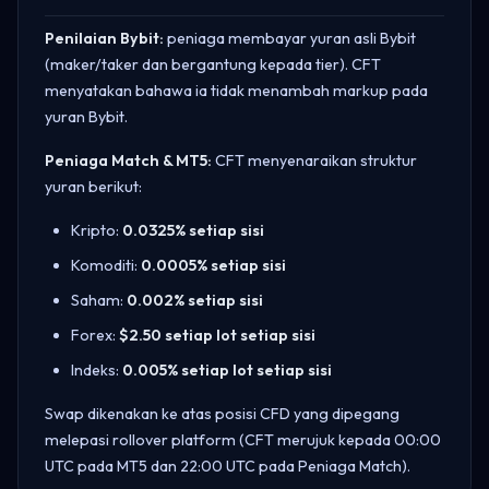
Penilaian Bybit:
peniaga membayar yuran asli Bybit
(maker/taker dan bergantung kepada tier). CFT
menyatakan bahawa ia tidak menambah markup pada
yuran Bybit.
Peniaga Match & MT5:
CFT menyenaraikan struktur
yuran berikut:
Kripto:
0.0325% setiap sisi
Komoditi:
0.0005% setiap sisi
Saham:
0.002% setiap sisi
Forex:
$2.50 setiap lot setiap sisi
Indeks:
0.005% setiap lot setiap sisi
Swap dikenakan ke atas posisi CFD yang dipegang
melepasi rollover platform (CFT merujuk kepada 00:00
UTC pada MT5 dan 22:00 UTC pada Peniaga Match).