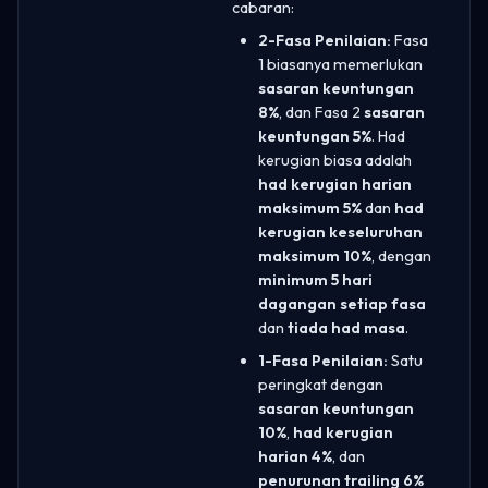
cabaran:
2-Fasa Penilaian:
Fasa
1 biasanya memerlukan
sasaran keuntungan
8%
, dan Fasa 2
sasaran
keuntungan 5%
. Had
kerugian biasa adalah
had kerugian harian
maksimum 5%
dan
had
kerugian keseluruhan
maksimum 10%
, dengan
minimum 5 hari
dagangan setiap fasa
dan
tiada had masa
.
1-Fasa Penilaian:
Satu
peringkat dengan
sasaran keuntungan
10%
,
had kerugian
harian 4%
, dan
penurunan trailing 6%