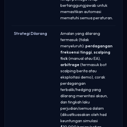
bertanggungjawab untuk
memastikan automasi
mematuhi semua peraturan.
Strategi Dilarang
Amalan yang dilarang
termasuk (tidak
menyeluruh):
perdagangan
frekuensi tinggi
,
scalping
tick
(manual atau EA),
arbitrage
(termasuk bot
scalping berita atau
eksploitasi demo), corak
perdagangan
terbalik/hedging yang
dilarang merentasi akaun,
dan tingkah laku
perjudian/semua dalam
(dikuatkuasakan oleh had
keuntungan simulasi
$10,000 harian/setiap