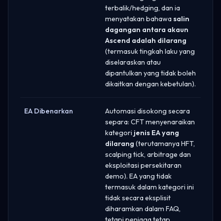
terbalik/hedging, dan ia
menyatakan bahawa
salin
dagangan antara akaun
Ascend adalah dilarang
(termasuk tingkah laku yang
diselaraskan atau
dipantulkan yang tidak boleh
dikaitkan dengan kebetulan).
EA Dibenarkan
Automasi disokong secara
separa: CFT menyenaraikan
kategori
jenis EA yang
dilarang
(terutamanya HFT,
scalping tick, arbitrage dan
eksploitasi persekitaran
demo). EA yang tidak
termasuk dalam kategori ini
tidak secara eksplisit
diharamkan dalam FAQ,
tetapi peniaga tetap