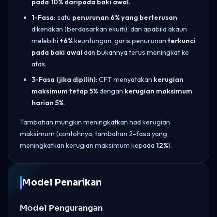
pada 10% daripada baki awal
.
1-Fasa:
satu
penurunan 6% yang berterusan
dikenakan (berdasarkan ekuiti), dan apabila akaun
melebihi
+6%
keuntungan, garis penurunan
terkunci
pada baki awal
dan bukannya terus meningkat ke
atas.
3-Fasa (jika dipilih):
CFT menyatakan
kerugian
maksimum tetap 5%
dengan
kerugian maksimum
harian 5%
.
Tambahan mungkin meningkatkan had kerugian
maksimum (contohnya, tambahan 2-fasa yang
meningkatkan kerugian maksimum kepada
12%
).
Model Penarikan
Model Pengurangan