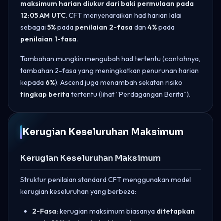
maksimum harian diukur dari baki permulaan pada
12:05 AM UTC
. CFT menyenaraikan had harian lalai
sebagai
5%
pada
penilaian 2-fasa
dan
4%
pada
penilaian 1-fasa
.
Tambahan mungkin mengubah had tertentu (contohnya,
tambahan 2-fasa yang meningkatkan penurunan harian
kepada
6%
). Ascend juga menambah sekatan risiko
tingkap berita
tertentu (lihat “Perdagangan Berita”).
Kerugian Keseluruhan Maksimum
Kerugian Keseluruhan Maksimum
Struktur penilaian standard CFT menggunakan model
kerugian keseluruhan yang berbeza:
2-Fasa:
kerugian maksimum biasanya
ditetapkan