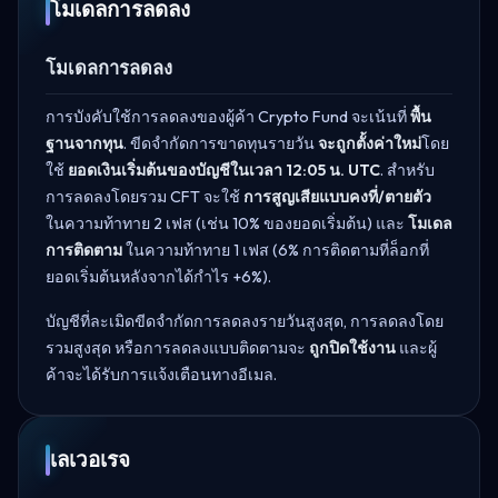
โมเดลการลดลง
โมเดลการลดลง
การบังคับใช้การลดลงของผู้ค้า Crypto Fund จะเน้นที่
พื้น
ฐานจากทุน
. ขีดจำกัดการขาดทุนรายวัน
จะถูกตั้งค่าใหม่
โดย
ใช้
ยอดเงินเริ่มต้นของบัญชีในเวลา 12:05 น. UTC
. สำหรับ
การลดลงโดยรวม CFT จะใช้
การสูญเสียแบบคงที่/ตายตัว
ในความท้าทาย 2 เฟส (เช่น 10% ของยอดเริ่มต้น) และ
โมเดล
การติดตาม
ในความท้าทาย 1 เฟส (6% การติดตามที่ล็อกที่
ยอดเริ่มต้นหลังจากได้กำไร +6%).
บัญชีที่ละเมิดขีดจำกัดการลดลงรายวันสูงสุด, การลดลงโดย
รวมสูงสุด หรือการลดลงแบบติดตามจะ
ถูกปิดใช้งาน
และผู้
ค้าจะได้รับการแจ้งเตือนทางอีเมล.
เลเวอเรจ