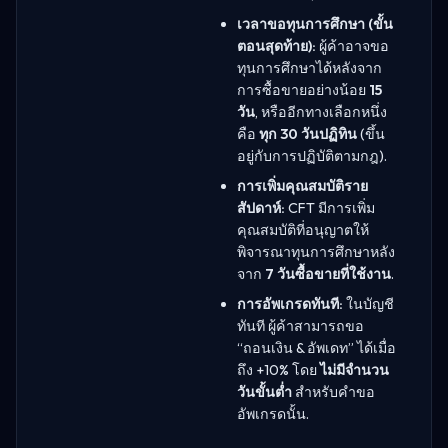
เวลาขอทุนการศึกษา (ขั้น
ตอนสุดท้าย):
ผู้ค้าอาจขอ
ทุนการศึกษาได้หลังจาก
การซื้อขายอย่างน้อย
15
วัน
, หรืออีกทางเลือกหนึ่ง
คือ
ทุก 30 วันปฏิทิน
(ขึ้น
อยู่กับการปฏิบัติตามกฎ).
การเพิ่มคุณสมบัติราย
สัปดาห์:
CFT มีการเพิ่ม
คุณสมบัติที่อนุญาตให้
พิจารณาทุนการศึกษาหลัง
จาก
7 วันซื้อขายที่ใช้งาน
.
การอัพเกรดทันที:
ในบัญชี
ทันที ผู้ค้าสามารถขอ
“ถอนเงิน & อัพเดท” ได้เมื่อ
ถึง +10% โดย
ไม่มีจำนวน
วันขั้นต่ำ
สำหรับคำขอ
อัพเกรดนั้น.