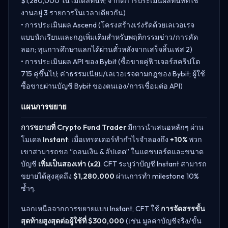
$1,280,000 ในโมเดลทันที; จำกัดการประเมินผลทันทีที่ใช้
งานอยู่ 3 รายการในเวลาเดียวกัน)
• การประเมินผล Ascend (โครงสร้างเร่งรัดด้วยเลเวอเรจ
แบบนักเรียนและกฎเพิ่มเติมสำหรับพฤติกรรมข่าว/การคัด
ลอก; ทุนการศึกษาแลกได้ผ่านตั๋วหลังจากเสร็จสิ้นเฟส 2)
• การประเมินผล API ของ Bybit (ซื้อขายคู่ฟิวเจอร์สคริปโต
715 คู่ขึ้นไป; ค่าธรรมเนียม/เลเวอเรจตามกฎของ Bybit; ผู้ใช้
ซื้อขายผ่านบัญชี Bybit ของตนเอง/การเชื่อมต่อ API)
แผนการขยาย
การขยายที่ Crypto Fund Trader
มีการนำเสนอหลักๆ ผ่าน
โมเดล
Instant
: เมื่อเทรดเดอร์ทำกำไรจำลองถึง
+10%
พวก
เขาสามารถขอ “ถอนเงิน & อัปเดต” ในแดชบอร์ดและขนาด
บัญชี
เพิ่มเป็นสองเท่า (x2)
. CFT ระบุว่าบัญชี Instant สามารถ
ขยายได้สูงสุดถึง
$1,280,000
ผ่านการทำ milestone 10%
ซ้ำๆ.
นอกเหนือจากการขยายแบบ Instant, CFT ใช้
การจัดสรรขั้น
สุดท้ายสูงสุดต่อผู้ใช้ที่ $300,000
(เช่น มูลค่าบัญชีจริง/ขั้น