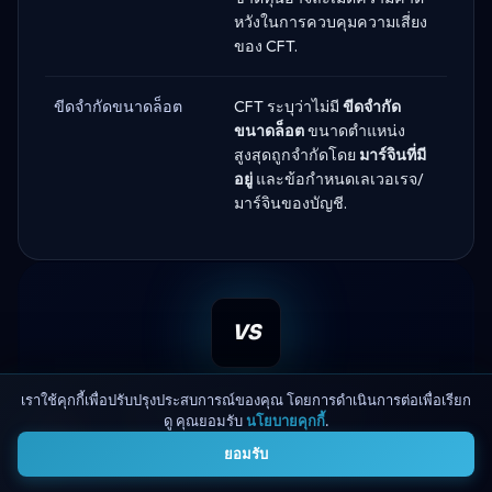
หวังในการควบคุมความเสี่ยง
ของ CFT.
ขีดจำกัดขนาดล็อต
CFT ระบุว่าไม่มี
ขีดจำกัด
ขนาดล็อต
ขนาดตำแหน่ง
สูงสุดถูกจำกัดโดย
มาร์จินที่มี
อยู่
และข้อกำหนดเลเวอเรจ/
มาร์จินของบัญชี.
VS
เราใช้คุกกี้เพื่อปรับปรุงประสบการณ์ของคุณ โดยการดำเนินการต่อเพื่อเรียก
เปรียบเทียบอย่างไร?
ดู คุณยอมรับ
นโยบายคุกกี้
.
4
ยอมรับ
เปรียบเทียบ ผู้ค้า Crypto Fund กับบริษัทชั้นนำอื่น ๆ