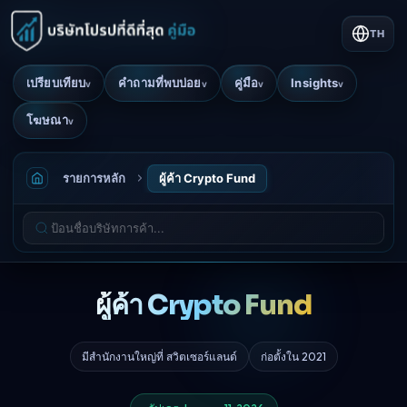
TH
เปรียบเทียบ
คำถามที่พบบ่อย
คู่มือ
Insights
v
v
v
v
โฆษณา
v
รายการหลัก
ผู้ค้า Crypto Fund
ผู้ค้า Crypto Fund
มีสำนักงานใหญ่ที่ สวิตเซอร์แลนด์
ก่อตั้งใน 2021