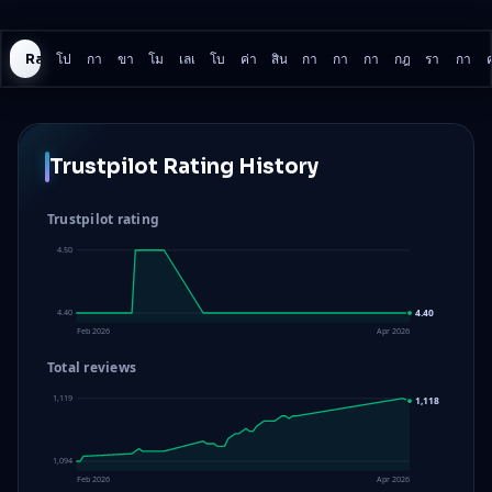
Rating History
โปรแกรม
การขาดทุนรายวัน
ขาดทุนรวม
โมเดลการลดลง
เลเวอเรจ
โบรกเกอร์
ค่าคอมมิชชั่น
สินทรัพย์
การเทรดข่าว
การจ่ายเงิน
การประเมิน
กฎการเทรด
รายละเอียดอ
การเป
Trustpilot Rating History
Trustpilot rating
4.50
4.40
4.40
Feb 2026
Apr 2026
Total reviews
1,119
1,118
1,094
Feb 2026
Apr 2026