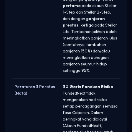
pertama
pada akaun Stellar
1-Step dan Stellar 2-Step,
dan dengan
ganjaran
prestasi ketiga
pada Stellar
Lite. Tambahan pilihan boleh
meningkatkan ganjaran lulus
(contohnya, tambahan
ganjaran 150%) dan/atau
meningkatkan bahagian
ganjaran seumur hidup
sehingga 95%.
Peraturan 3 Peratus
3% Garis Panduan Risiko
(Nota)
FundedNext tidak
mengenakan had risiko
setiap perdagangan semasa
fasa Cabaran. Dalam
peringkat yang dibiayai
(Akaun FundedNext),
peniaga dikehendaki untuk