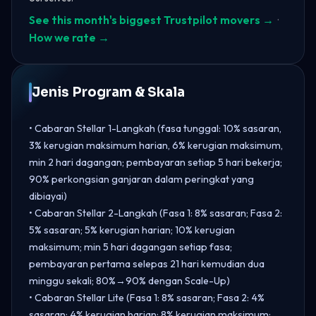
See this month's biggest Trustpilot movers →
·
How we rate →
Jenis Program & Skala
• Cabaran Stellar 1-Langkah (fasa tunggal: 10% sasaran,
3% kerugian maksimum harian, 6% kerugian maksimum,
min 2 hari dagangan; pembayaran setiap 5 hari bekerja;
90% perkongsian ganjaran dalam peringkat yang
dibiayai)
• Cabaran Stellar 2-Langkah (Fasa 1: 8% sasaran; Fasa 2:
5% sasaran; 5% kerugian harian; 10% kerugian
maksimum; min 5 hari dagangan setiap fasa;
pembayaran pertama selepas 21 hari kemudian dua
minggu sekali; 80%→90% dengan Scale-Up)
• Cabaran Stellar Lite (Fasa 1: 8% sasaran; Fasa 2: 4%
sasaran; 4% kerugian harian; 8% kerugian maksimum;