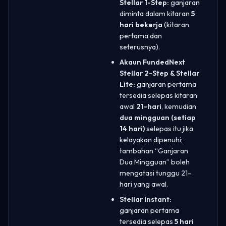
Stellar 1-Step:
ganjaran
diminta dalam kitaran
5
hari bekerja
(kitaran
pertama dan
seterusnya).
Akaun FundedNext
Stellar 2-Step & Stellar
Lite:
ganjaran pertama
tersedia selepas kitaran
awal
21-hari
, kemudian
dua mingguan (setiap
14 hari)
selepas itu jika
kelayakan dipenuhi;
tambahan “Ganjaran
Dua Mingguan” boleh
mengatasi tunggu 21-
hari yang awal.
Stellar Instant:
ganjaran pertama
tersedia selepas
5 hari