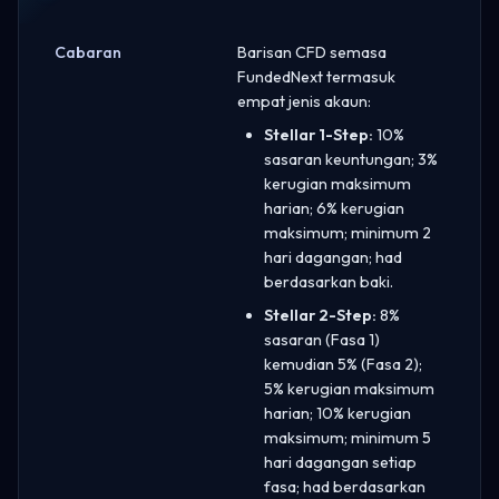
Cabaran
Barisan CFD semasa
FundedNext termasuk
empat jenis akaun:
Stellar 1-Step:
10%
sasaran keuntungan; 3%
kerugian maksimum
harian; 6% kerugian
maksimum; minimum 2
hari dagangan; had
berdasarkan baki.
Stellar 2-Step:
8%
sasaran (Fasa 1)
kemudian 5% (Fasa 2);
5% kerugian maksimum
harian; 10% kerugian
maksimum; minimum 5
hari dagangan setiap
fasa; had berdasarkan