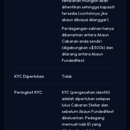
tambahan mungkin akan
dihentikan sehingga kapasiti
tersedia (contohnya, jika
akaun dibiayai dilanggar).
Perdagangan salinan hanya
dibenarkan antara Akaun
Cabaran anda sendiri
(digabungkan ≤$300k) dan
dilarang antara Akaun
FundedNext.
KYC Diperlukan
Tidak
Peringkat KYC
KYC (pengesahan identiti)
adalah diperlukan selepas
lulus Cabaran Stellar dan
sebelum Akaun FundedNext
dikeluarkan. Pedagang
memuat naik ID yang