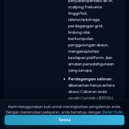
perjudian/perilaku all-in,
scalping frekuensi
tinggi/tick,
latensi/arbitrage,
perdagangan grid,
lindung nilai
berkumpulan,
penggulungan akaun,
mengeksploitasi
kesilapan platform, dan
amalan penyalahgunaan
yang serupa.
Perdagangan salinan:
dibenarkan hanya antara
akaun Cabaran anda
sendiri (jumlah ≤$300k);
dilarang antara mana-
Kami menggunakan kuki untuk meningkatkan pengalaman anda.
mana Akaun FundedNext
Dengan meneruskan pelayaran, anda bersetuju dengan
Dasar Kuki
.
4
dan mana-mana akaun
Terima
lain; penyalin berasaskan