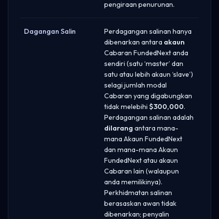
pengiraan penurunan.
Dagangan Salin
Perdagangan salinan hanya
dibenarkan antara
akaun
Cabaran FundedNext anda
sendiri (satu ‘master’ dan
satu atau lebih akaun ‘slave’)
selagi jumlah modal
Cabaran yang digabungkan
tidak melebihi
$300,000
.
Perdagangan salinan adalah
dilarang
antara mana-
mana Akaun FundedNext
dan mana-mana Akaun
FundedNext atau akaun
Cabaran lain (walaupun
anda memilikinya).
Perkhidmatan salinan
berasaskan awan tidak
dibenarkan; penyalin