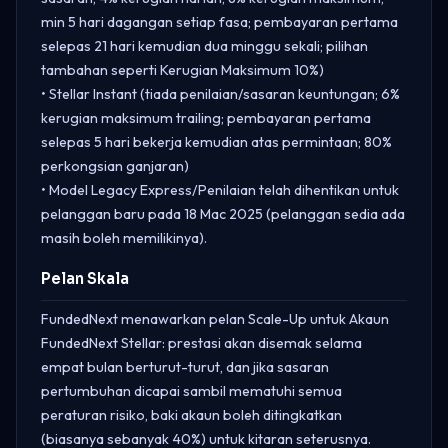
min 5 hari dagangan setiap fasa; pembayaran pertama
selepas 21 hari kemudian dua minggu sekali; pilihan
tambahan seperti Kerugian Maksimum 10%)
• Stellar Instant (tiada penilaian/sasaran keuntungan; 6%
kerugian maksimum trailing; pembayaran pertama
selepas 5 hari bekerja kemudian atas permintaan; 80%
perkongsian ganjaran)
• Model Legacy Express/Penilaian telah dihentikan untuk
pelanggan baru pada 18 Mac 2025 (pelanggan sedia ada
masih boleh memilikinya).
Pelan Skala
FundedNext menawarkan pelan Scale-Up untuk Akaun
FundedNext Stellar: prestasi akan disemak selama
empat bulan berturut-turut, dan jika sasaran
pertumbuhan dicapai sambil mematuhi semua
peraturan risiko, baki akaun boleh ditingkatkan
(biasanya sebanyak 40%) untuk kitaran seterusnya.