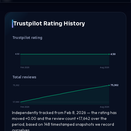
Trustpilot Rating History
Trustpilot rating
4.50
4.50
4.50
Feb 2026
Aug 2026
Total reviews
75,302
75,302
57,660
Feb 2026
Aug 2026
Independently tracked from Feb 8, 2026 — the rating has
moved +0.00 and the review count +17,642 over the
period, based on 148 timestamped snapshots we record
ourselves.