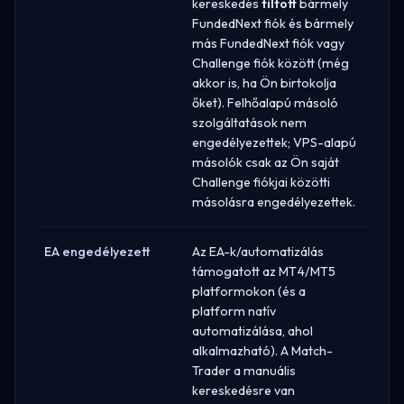
kereskedés
tiltott
bármely
FundedNext fiók és bármely
más FundedNext fiók vagy
Challenge fiók között (még
akkor is, ha Ön birtokolja
őket). Felhőalapú másoló
szolgáltatások nem
engedélyezettek; VPS-alapú
másolók csak az Ön saját
Challenge fiókjai közötti
másolásra engedélyezettek.
EA engedélyezett
Az EA-k/automatizálás
támogatott az MT4/MT5
platformokon (és a
platform natív
automatizálása, ahol
alkalmazható). A Match-
Trader a manuális
kereskedésre van