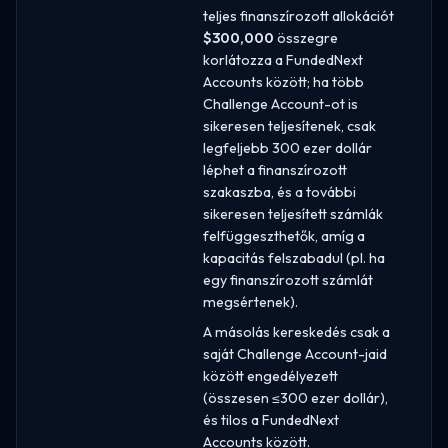
teljes finanszírozott allokációt
$300,000
összegre
korlátozza a FundedNext
Accounts között; ha több
Challenge Account-ot is
sikeresen teljesítenek, csak
legfeljebb 300 ezer dollár
léphet a finanszírozott
szakaszba, és a további
sikeresen teljesített számlák
felfüggeszthetők, amíg a
kapacitás felszabadul (pl. ha
egy finanszírozott számlát
megsértenek).
A másolás kereskedés csak a
saját Challenge Account-jaid
között engedélyezett
(összesen ≤300 ezer dollár),
és tilos a FundedNext
Accounts között.