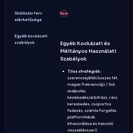
Skálázási terv
Nem
elérhetősége
Egyéb kockázati
szabályok
Egyéb Kockázati és
Méltányos Használati
Szabályok
Tilos stratégiák:
szerencsejáték/összes tét,
magas frekvenciájú / tick
skalpolás,
késlekedés/arbitrázs, rács
kereskedés, csoportos
fedezés, számla forgatás,
platformhibák
kihasználása és hasonló
visszaélésszerű