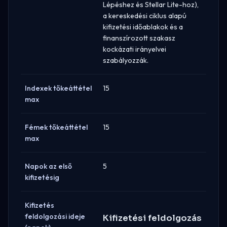
Lépéshez és Stellar Lite-hoz),
a kereskedési ciklus alapú
kifizetési időablakok és a
finanszírozott szakasz
kockázati irányelvei
szabályozzák.
Indexek tőkeáttétel
15
max
Fémek tőkeáttétel
15
max
Napok az első
5
kifizetésig
Kifizetés
feldolgozási ideje
Kifizetési feldolgozás