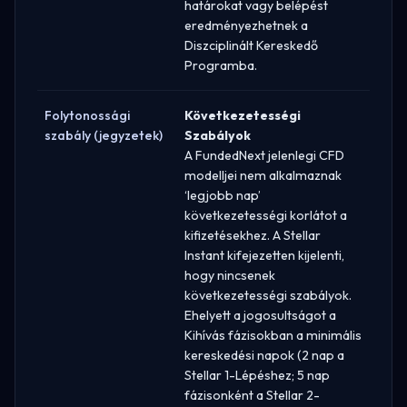
határokat vagy belépést
eredményezhetnek a
Diszciplinált Kereskedő
Programba.
Folytonossági
Következetességi
szabály (jegyzetek)
Szabályok
A FundedNext jelenlegi CFD
modelljei nem alkalmaznak
‘legjobb nap’
következetességi korlátot a
kifizetésekhez. A Stellar
Instant kifejezetten kijelenti,
hogy nincsenek
következetességi szabályok.
Ehelyett a jogosultságot a
Kihívás fázisokban a minimális
kereskedési napok (2 nap a
Stellar 1-Lépéshez; 5 nap
fázisonként a Stellar 2-