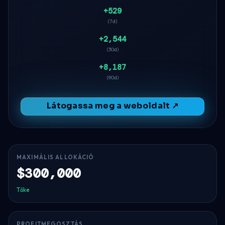
+529
(7d)
+2,544
(30d)
+8,187
(90d)
Látogassa meg a weboldalt ↗
MAXIMÁLIS ALLOKÁCIÓ
$300,000
Tőke
PROFITMEGOSZTÁS