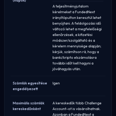
(napok)
A teljesítményjutalom
kérelmeket a FundedNext
irányítópulton keresztül lehet
benyújtani. A feldolgozási idő
változó lehet a megfelelőségi
ellenőrzések, a kifizetési
módszer/szolgáltató és a
kérelem mennyisége alapján;
kérjük, számítson rá, hogy a
banki/kripto elszámolásra
további időt kell hagyni a
jóváhagyás után.
Számlák egyesítése
Igen
engedélyezett
Maximális számlák
A kereskedők több Challenge
kereskedőnként
Account-ot is vásárolhatnak.
Azonban a FundedNext a