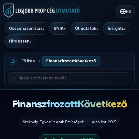
HU
Összehasonlítás
GYIK
Útmutatók
Insights
v
v
v
v
Hirdessen
v
Fő lista
FinanszírozottKövetkező
FinanszírozottKövetkező
Székhely: Egyesült Arab Emírségek
Alapítva: 2021