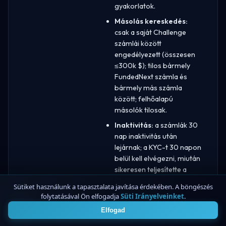
gyakorlatok.
Másolás kereskedés:
csak a saját Challenge
számlái között
engedélyezett (összesen
≤300k $); tilos bármely
FundedNext számla és
bármely más számla
között; felhőalapú
másolók tilosak.
Inaktivitás:
a számlák 30
nap inaktivitás után
lejárnak; a KYC-t 30 napon
belül kell elvégezni, miután
sikeresen teljesítette a
Challenge-t.
Sütiket használunk a tapasztalata javítása érdekében. A böngészés
Számlakezelés és
folytatásával Ön elfogadja
Süti Irányelveinket
.
4
megosztás:
nincs
Elfogad
számla/eszközmegosztás;