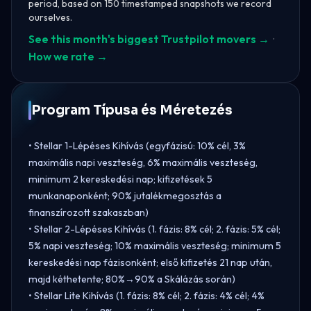
period, based on 150 timestamped snapshots we record
ourselves.
See this month's biggest Trustpilot movers →
·
How we rate →
Program Típusa és Méretezés
• Stellar 1-Lépéses Kihívás (egyfázisú: 10% cél, 3%
maximális napi veszteség, 6% maximális veszteség,
minimum 2 kereskedési nap; kifizetések 5
munkanaponként; 90% jutalékmegosztás a
finanszírozott szakaszban)
• Stellar 2-Lépéses Kihívás (1. fázis: 8% cél; 2. fázis: 5% cél;
5% napi veszteség; 10% maximális veszteség; minimum 5
kereskedési nap fázisonként; első kifizetés 21 nap után,
majd kéthetente; 80%→90% a Skálázás során)
• Stellar Lite Kihívás (1. fázis: 8% cél; 2. fázis: 4% cél; 4%