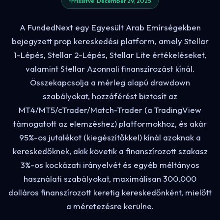
Frissítve: December 29, 2025
A FundedNext egy Egyesült Arab Emírségekben
bejegyzett prop kereskedési platform, amely Stellar
1-Lépés, Stellar 2-Lépés, Stellar Lite értékeléseket,
valamint Stellar Azonnali finanszírozást kínál.
Összekapcsolja a mérleg alapú drawdown
szabályokat, hozzáférést biztosít az
MT4/MT5/cTrader/Match-Trader (a TradingView
támogatott az elemzéshez) platformokhoz, és akár
95%-os jutalékot (kiegészítőkkel) kínál azoknak a
kereskedőknek, akik követik a finanszírozott szakasz
3%-os kockázati irányelvét és egyéb méltányos
használati szabályokat, maximálisan 300,000
dolláros finanszírozott keretig kereskedőnként, mielőtt
a méretezésre kerülne.