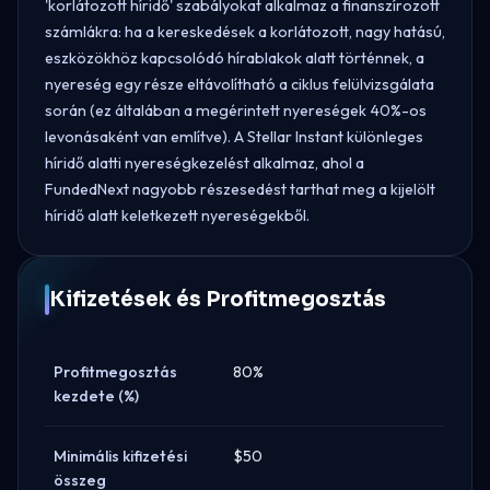
'korlátozott híridő' szabályokat alkalmaz a finanszírozott
számlákra: ha a kereskedések a korlátozott, nagy hatású,
eszközökhöz kapcsolódó hírablakok alatt történnek, a
nyereség egy része eltávolítható a ciklus felülvizsgálata
során (ez általában a megérintett nyereségek 40%-os
levonásaként van említve). A Stellar Instant különleges
híridő alatti nyereségkezelést alkalmaz, ahol a
FundedNext nagyobb részesedést tarthat meg a kijelölt
híridő alatt keletkezett nyereségekből.
Kifizetések és Profitmegosztás
Profitmegosztás
80%
kezdete (%)
Minimális kifizetési
$50
összeg