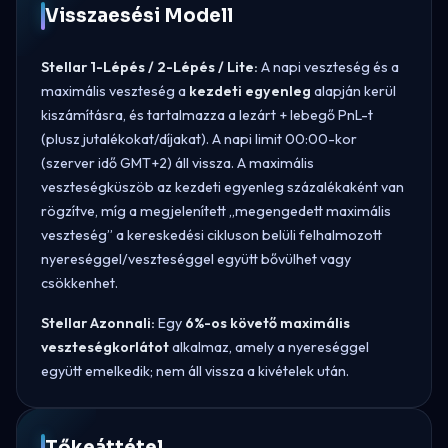
Visszaesési Modell
Stellar 1-Lépés / 2-Lépés / Lite:
A napi veszteség és a
maximális veszteség a
kezdeti egyenleg
alapján kerül
kiszámításra, és tartalmazza a lezárt + lebegő PnL-t
(plusz jutalékokat/díjakat). A napi limit 00:00-kor
(szerver idő GMT+2) áll vissza. A maximális
veszteségküszöb az kezdeti egyenleg százalékaként van
rögzítve, míg a megjelenített „megengedett maximális
veszteség” a kereskedési cikluson belüli felhalmozott
nyereséggel/veszteséggel együtt bővülhet vagy
csökkenhet.
Stellar Azonnali:
Egy
6%-os követő maximális
veszteségkorlátot
alkalmaz, amely a nyereséggel
együtt emelkedik; nem áll vissza a kivételek után.
Tőkeáttétel