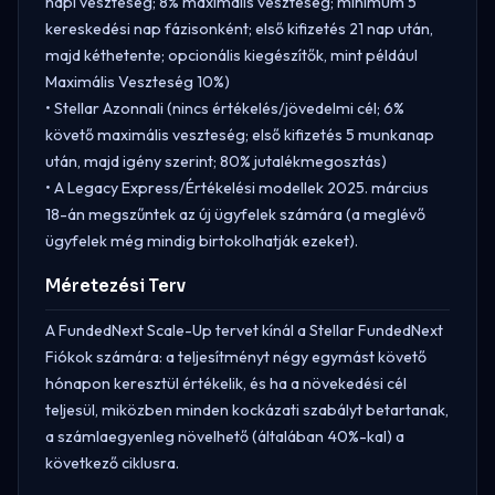
napi veszteség; 8% maximális veszteség; minimum 5
kereskedési nap fázisonként; első kifizetés 21 nap után,
majd kéthetente; opcionális kiegészítők, mint például
Maximális Veszteség 10%)
• Stellar Azonnali (nincs értékelés/jövedelmi cél; 6%
követő maximális veszteség; első kifizetés 5 munkanap
után, majd igény szerint; 80% jutalékmegosztás)
• A Legacy Express/Értékelési modellek 2025. március
18-án megszűntek az új ügyfelek számára (a meglévő
ügyfelek még mindig birtokolhatják ezeket).
Méretezési Terv
A FundedNext Scale-Up tervet kínál a Stellar FundedNext
Fiókok számára: a teljesítményt négy egymást követő
hónapon keresztül értékelik, és ha a növekedési cél
teljesül, miközben minden kockázati szabályt betartanak,
a számlaegyenleg növelhető (általában 40%-kal) a
következő ciklusra.