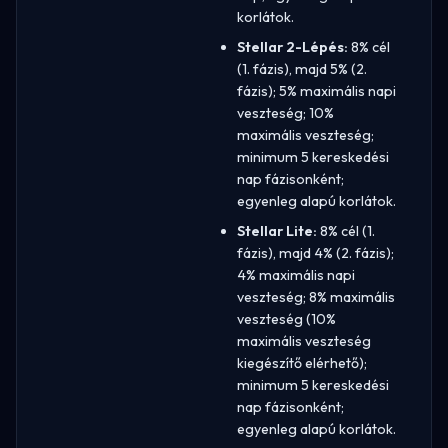
korlátok.
Stellar 2-Lépés:
8% cél
(1. fázis), majd 5% (2.
fázis); 5% maximális napi
veszteség; 10%
maximális veszteség;
minimum 5 kereskedési
nap fázisonként;
egyenleg alapú korlátok.
Stellar Lite:
8% cél (1.
fázis), majd 4% (2. fázis);
4% maximális napi
veszteség; 8% maximális
veszteség (10%
maximális veszteség
kiegészítő elérhető);
minimum 5 kereskedési
nap fázisonként;
egyenleg alapú korlátok.