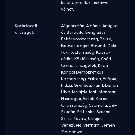
különben a fiók inaktívvá
válhat.
Korlátozott
Afganisztán, Albánia, Antigua
országok
és Barbuda, Banglades,
Fehéroroszország, Belize,
Bouvet-sziget, Burundi, Zöld-
foki Köztársaság, Közép-
afrikai Köztársaság, Csád,
Comore-szigetek, Kuba,
Kongói Demokratikus
Köztársaság, Eritrea, Etiópia,
Fidzsi, Grenada, Irán, Libanon,
Líbia, Malajzia, Mali, Mianmar,
Nicaragua, Észak-Korea,
Oroszország, Szomália, Dél-
Szudán, Srí Lanka, Szudán,
Szíria, Tuvalu, Ukrajna,
Venezuela, Vietnam, Jemen,
Zimbabwe