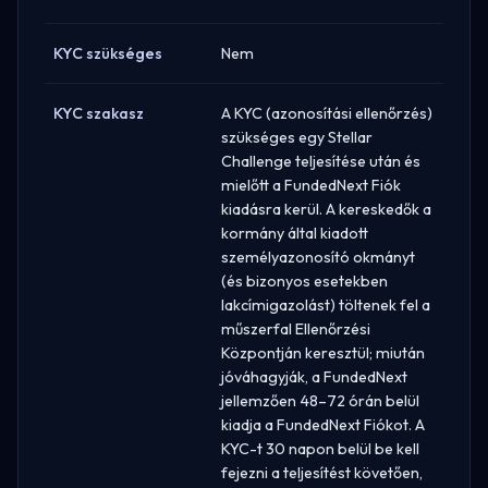
KYC szükséges
Nem
KYC szakasz
A KYC (azonosítási ellenőrzés)
szükséges egy Stellar
Challenge teljesítése után és
mielőtt a FundedNext Fiók
kiadásra kerül. A kereskedők a
kormány által kiadott
személyazonosító okmányt
(és bizonyos esetekben
lakcímigazolást) töltenek fel a
műszerfal Ellenőrzési
Központján keresztül; miután
jóváhagyják, a FundedNext
jellemzően 48–72 órán belül
kiadja a FundedNext Fiókot. A
KYC-t 30 napon belül be kell
fejezni a teljesítést követően,