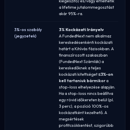
kiegészítő) és/vagy emelhetik
a lifetime jutalommegosztást
akár 95%-ra.
3%-os szabály
3% Kockázati Irányelv
(jegyzetek)
A FundedNext nem alkalmaz
kereskedésenkénti kockázati
határt a Kihívás fázisokban. A
finanszírozott szakaszban
(FundedNext Számlák) a
kereskedőknek a teljes
kockázati kitettséget
≤3%-on
kell tartaniuk bármikor
a
stop-loss elhelyezése alapján.
Ha a stop-loss nincs beállítva
egy rövid időkereten belül (pl.
3 perc), a pozíció 100%-os
kockázatként kezelhető. A
megsértések
profitcsökkentést, szigorúbb