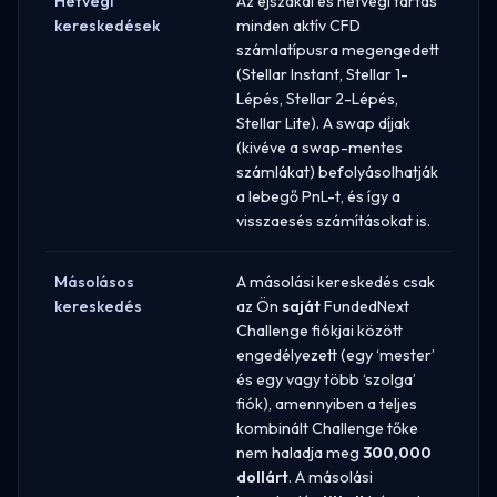
Hétvégi
Az éjszakai és hétvégi tartás
kereskedések
minden aktív CFD
számlatípusra megengedett
(Stellar Instant, Stellar 1-
Lépés, Stellar 2-Lépés,
Stellar Lite). A swap díjak
(kivéve a swap-mentes
számlákat) befolyásolhatják
a lebegő PnL-t, és így a
visszaesés számításokat is.
Másolásos
A másolási kereskedés csak
kereskedés
az Ön
saját
FundedNext
Challenge fiókjai között
engedélyezett (egy ‘mester’
és egy vagy több ‘szolga’
fiók), amennyiben a teljes
kombinált Challenge tőke
nem haladja meg
300,000
dollárt
. A másolási