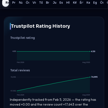
Rating History
Program
Napi veszteség
Összesített veszteség
Visszaesési modell
Tőkeáttétel
Bróker
Jutalékok
Eszközök
Hírek kereskedés
Kifizetések
Értékelés
Kereskedési S
Egyéb Ré
Össz
Trustpilot Rating History
Trustpilot rating
4.50
4.50
4.50
Feb 2026
Aug 2026
Total reviews
74,995
74,995
57,352
Feb 2026
Aug 2026
Independently tracked from Feb 5, 2026 — the rating has
moved +0.00 and the review count +17,643 over the