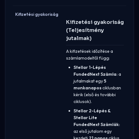
Kifizetési gyakoriság
Kifizetési gyakoriság
(Teljesítmény
jutalmak)
A kifizetések időzítése a
számlamodeltől függ:
Stellar 1-Lépés
FundedNext Számla:
a
jutalmakat egy
5
munkanapos
ciklusban
kérik (első és további
ciklusok).
Stellar 2-Lépés &
Stellar Lite
FundedNext Számlák:
az első jutalom egy
kezdeti
21 napos
ciklus