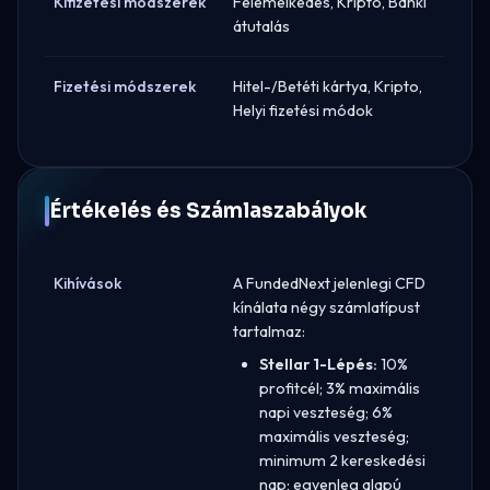
Kifizetési módszerek
Felemelkedés, Kripto, Banki
átutalás
Fizetési módszerek
Hitel-/Betéti kártya, Kripto,
Helyi fizetési módok
Értékelés és Számlaszabályok
Kihívások
A FundedNext jelenlegi CFD
kínálata négy számlatípust
tartalmaz:
Stellar 1-Lépés:
10%
profitcél; 3% maximális
napi veszteség; 6%
maximális veszteség;
minimum 2 kereskedési
nap; egyenleg alapú