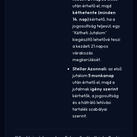
után érhető el, majd
kéthetente (minden
14. nap)
kérhető, ha a
jogosultság teljesül; egy
“Kétheti Jutalom”
kiegészítő lehetővé teszi
a kezdeti 21 napos
várakozás
megkerülését.
Stellar Azonnali:
az első
jutalom
5 munkanap
után érhető el, majd a
jutalmak
igény szerint
kérhetők, a jogosultság
és a hátráló lehívási
tartalék szabályai
szerint.