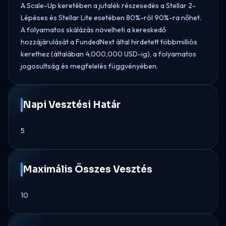
A Scale-Up keretében a jutalék részesedés a Stellar 2-
Lépéses és Stellar Lite esetében 80%-ról 90%-ra nőhet.
A folyamatos skálázás növelheti a kereskedő
hozzájárulását a FundedNext által hirdetett többmilliós
kerethez (általában 4,000,000 USD-ig), a folyamatos
jogosultság és megfelelés függvényében.
Napi Vesztési Határ
5
Maximális Összes Vesztés
10