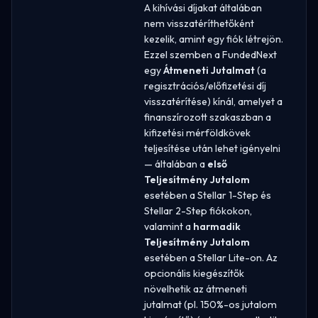
A kihívási díjakat általában
nem visszatéríthetőként
kezelik, amint egy fiók létrejön.
Ezzel szemben a FundedNext
egy
Átmeneti Jutalmat
(a
regisztrációs/előfizetési díj
visszatérítése) kínál, amelyet a
finanszírozott szakaszban a
kifizetési mérföldkövek
teljesítése után lehet igényelni
— általában a
első
Teljesítmény Jutalom
esetében a Stellar 1-Step és
Stellar 2-Step fiókokon,
valamint a
harmadik
Teljesítmény Jutalom
esetében a Stellar Lite-on. Az
opcionális kiegészítők
növelhetik az átmeneti
jutalmat (pl. 150%-os jutalom