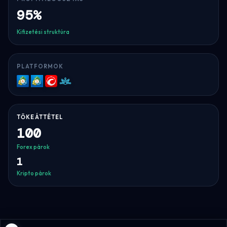
95%
Kifizetési struktúra
PLATFORMOK
MT4
MT5
cTrader
Match-
Trader
TŐKEÁTTÉTEL
100
Forex párok
1
Kripto párok