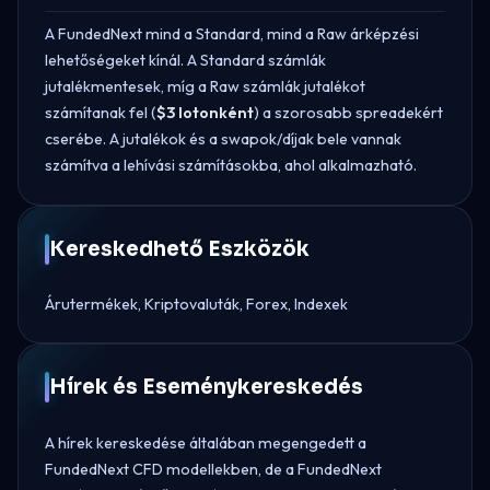
A FundedNext mind a Standard, mind a Raw árképzési
lehetőségeket kínál. A Standard számlák
jutalékmentesek, míg a Raw számlák jutalékot
számítanak fel (
$3 lotonként
) a szorosabb spreadekért
cserébe. A jutalékok és a swapok/díjak bele vannak
számítva a lehívási számításokba, ahol alkalmazható.
Kereskedhető Eszközök
Árutermékek, Kriptovaluták, Forex, Indexek
Hírek és Eseménykereskedés
A hírek kereskedése általában megengedett a
FundedNext CFD modellekben, de a FundedNext