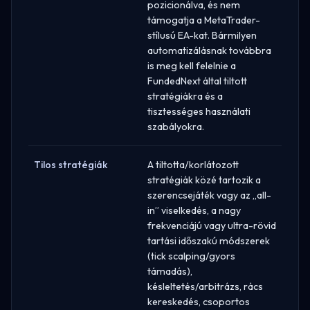
pozicionálva, és nem
támogatja a MetaTrader-
stílusú EA-kat. Bármilyen
automatizálásnak továbbra
is meg kell felelnie a
FundedNext által tiltott
stratégiákra és a
tisztességes használati
szabályokra.
Tilos stratégiák
A tiltotta/korlátozott
stratégiák közé tartozik a
szerencsejáték vagy az „all-
in” viselkedés, a nagy
frekvenciájú vagy ultra-rövid
tartási időszakú módszerek
(tick scalping/gyors
támadás),
késleltetés/arbitrázs, rács
kereskedés, csoportos