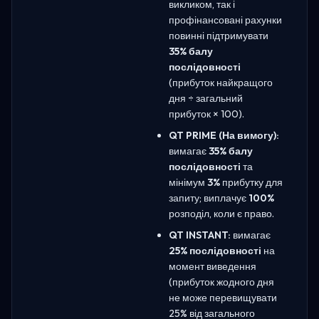
викликом, так і
профінансовані рахунки
повинні підтримувати
35% балу
послідовності
(прибуток найкращого
дня ÷ загальний
прибуток × 100).
QT PRIME (На вимогу):
вимагає
35% балу
послідовності
та
мінімум
3%
прибутку для
запиту; виплачує
100%
розподіл, коли є право.
QT INSTANT:
вимагає
25% послідовності
на
момент виведення
(прибуток жодного дня
не може перевищувати
25% від загального