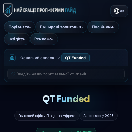
UK
Порівняти
Поширені запитання
Посібники
v
v
v
Insights
Реклама
v
v
Основний список
QT Funded
QT Funded
Головний офіс у Південна Африка
Засновано у 2023