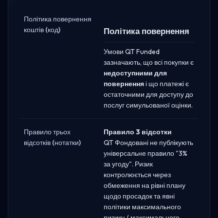
Політика повернення
коштів (код)
Політика повернення
Умови QT Funded
зазначають, що всі покупки є
недоступними для
повернення
і що платежі є
остаточними для доступу до
послуг симульованої оцінки.
Правило трьох
Правило 3 відсотки
відсотків (нотатки)
QT Фондовані не публікують
універсальне правило "3%
за угоду". Ризик
контролюється через
обмеження на рівні плану
щодо просадок та явні
політики максимального
ризику / максимального