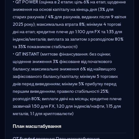
• QT POWER (оцінка в 2 етапи: ціль 6% на етап; щоденне
зниження на основі капіталу на кінець дня (3% для
старих рахунків / 4% для рахунків, виданих після 9 квітня
2025 року); максимальна втрата 8%; мінімум 4 торгові
дні на етап; кредитне плече до 1:100 для FX та 1:35 для
індексів/металів; виплата за запитом з розподілом 80%
та 35% показником стабільності)
• QT INSTANT (миттєве фінансування: без оцінки;
щоденне зниження 3% фіксоване від початкового
балансу; максимальне зниження 6% від найвищого
зафіксованого балансу/капіталу; мінімум 5 торгових
днів перед виведенням; мінімум 5% прибутку перед
першим виведенням; правило стабільності 25%;
розподіл 80%; виплати двічі на місяць; кредитне плече
зазвичай 1:50 для FX, 1:20 для індексів/нафти, 1:15 для
металів, 1:1 для криптовалюти)
План масштабування
QT Funded пропонує План масштабування,