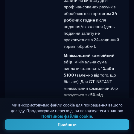
Запити на виплату для
профінансованих рахунків
обробляються протягом
24
робочих годин
після
подання/схвалення (день
подання запиту не
враховується в 24-годинний
термін обробки).
Мінімальний комісійний
збір:
мінімальна сума
виплати становить
1% або
$100
(залежно від того, що
більше). Для QT INSTANT
мінімальний комісійний збір
вказується як
5% від
прибуткової маржі
.
Ми використовуємо файли cookie для покращення вашого
досвіду. Продовжуючи перегляд, ви погоджуєтеся з нашою
Політикою файлів cookie
.
4
Дозволено об'єднання
Так
рахунків
Прийняти