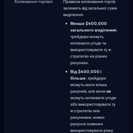
Копіювання торгівлі
Правила копіювання торгів
залежать від загальної суми
виділення:
Менше $400,000
загального виділення:
трейдери можуть
копіювати угоди та
використовувати ту ж
стратегію на різних
рахунках.
Від $400,000 і
більше:
трейдери
можуть мати кілька
рахунків, але вони
не
можуть копіювати угоди
або використовувати ту
ж стратегію між
рахунками; кожен
рахунок повинен
використовувати різну