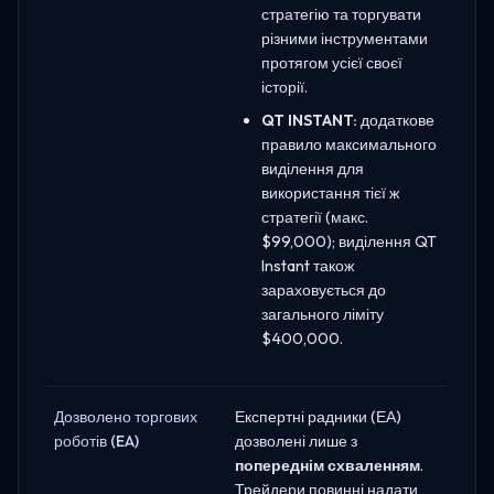
стратегію та торгувати
різними інструментами
протягом усієї своєї
історії.
QT INSTANT:
додаткове
правило максимального
виділення для
використання тієї ж
стратегії (макс.
$99,000); виділення QT
Instant також
зараховується до
загального ліміту
$400,000.
Дозволено торгових
Експертні радники (ЕА)
роботів (EA)
дозволені лише з
попереднім схваленням
.
Трейдери повинні надати