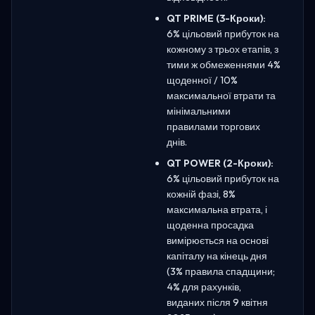
QT PRIME (3-Кроки):
6% цільовий прибуток на
кожному з трьох етапів, з
тими ж обмеженнями 4%
щоденної / 10%
максимальної втрати та
мінімальними
правилами торгових
днів.
QT POWER (2-Кроки):
6% цільовий прибуток на
кожній фазі, 8%
максимальна втрата, і
щоденна просадка
вимірюється на основі
капіталу на кінець дня
(3% правила спадщини;
4% для рахунків,
виданих після 9 квітня