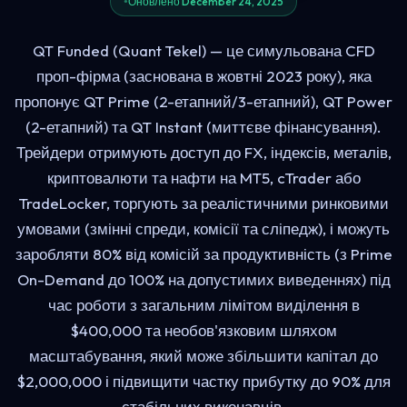
Оновлено December 24, 2025
QT Funded (Quant Tekel) — це симульована CFD
проп-фірма (заснована в жовтні 2023 року), яка
пропонує QT Prime (2-етапний/3-етапний), QT Power
(2-етапний) та QT Instant (миттєве фінансування).
Трейдери отримують доступ до FX, індексів, металів,
криптовалюти та нафти на MT5, cTrader або
TradeLocker, торгують за реалістичними ринковими
умовами (змінні спреди, комісії та сліпедж), і можуть
заробляти 80% від комісій за продуктивність (з Prime
On-Demand до 100% на допустимих виведеннях) під
час роботи з загальним лімітом виділення в
$400,000 та необов'язковим шляхом
масштабування, який може збільшити капітал до
$2,000,000 і підвищити частку прибутку до 90% для
стабільних виконавців.