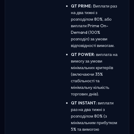
QT PRIME:
Виплати раз
на два тижні з
розподілом 80%, або
виплати Prime On-
Demand (100%
розподіл) за умови
відповідності вимогам.
QT POWER:
виплата на
вимогу за умови
мінімальних критеріїв
(включаючи 35%
стабільності та
мінімальну кількість
торгових днів).
QT INSTANT:
виплати
раз на два тижні з
розподілом 80% (з
мінімальним прибутком
5% та вимогою