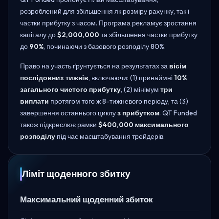
розроблений для збільшення як розміру рахунку, так і
частки прибутку з часом. Програма рекламує зростання
капіталу до
$2,000,000
та збільшення частки прибутку
до
90%
, починаючи з базового розподілу 80%.
Право на участь ґрунтується на результатах за
вісім
послідовних тижнів
, включаючи: (1) принаймні
10%
загального чистого прибутку
, (2) мінімум
три
виплати
протягом того ж 8-тижневого періоду, та (3)
завершення останнього циклу
з прибутком
. QT Funded
також підкреслює рамки
$400,000 максимального
розподілу
під час масштабування трейдерів.
Ліміт щоденного збитку
Максимальний щоденний збиток