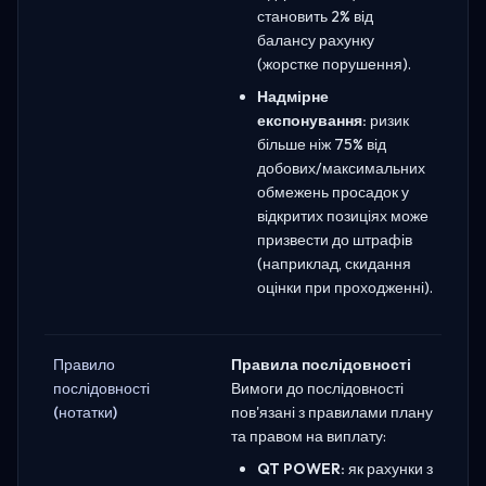
становить 2% від
балансу рахунку
(жорстке порушення).
Надмірне
експонування:
ризик
більше ніж 75% від
добових/максимальних
обмежень просадок у
відкритих позиціях може
призвести до штрафів
(наприклад, скидання
оцінки при проходженні).
Правило
Правила послідовності
послідовності
Вимоги до послідовності
(нотатки)
пов'язані з правилами плану
та правом на виплату:
QT POWER:
як рахунки з