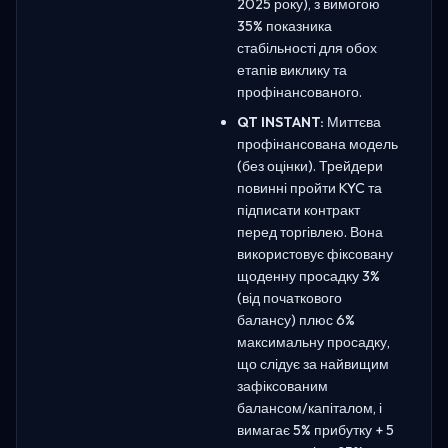
2025 року), з вимогою
35% показника
стабільності для обох
етапів виклику та
профінансованого.
QT INSTANT:
Миттєва
профінансована модель
(без оцінки). Трейдери
повинні пройти KYC та
підписати контракт
перед торгівлею. Вона
використовує фіксовану
щоденну просадку 3%
(від початкового
балансу) плюс 6%
максимальну просадку,
що слідує за найвищим
зафіксованим
балансом/капіталом, і
вимагає 5% прибутку + 5