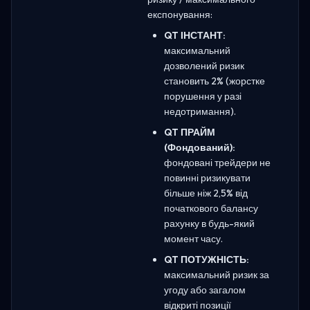
експонування:
QT ІНСТАНТ:
максимальний
дозволений ризик
становить 2% (жорстке
порушення у разі
недотримання).
QT ПРАЙМ
(Фондований):
фондовані трейдери не
повинні ризикувати
більше ніж 2,5% від
початкового балансу
рахунку в будь-який
момент часу.
QT ПОТУЖНІСТЬ:
максимальний ризик за
угоду або загалом
відкриті позиції