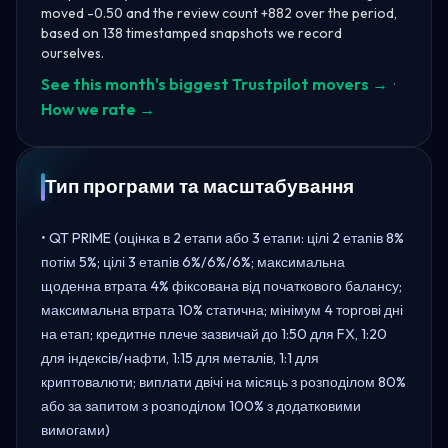
moved -0.50 and the review count +882 over the period,
based on 138 timestamped snapshots we record
ourselves.
See this month's biggest Trustpilot movers →
·
How we rate →
Тип програми та масштабування
• QT PRIME (оцінка в 2 етапи або 3 етапи: цілі 2 етапів 8%
потім 5%; цілі 3 етапів 6%/6%/6%; максимальна
щоденна втрата 4% фіксована від початкового балансу;
максимальна втрата 10% статична; мінімум 4 торгові дні
на етап; кредитне плече зазвичай до 1:50 для FX, 1:20
для індексів/нафти, 1:15 для металів, 1:1 для
криптовалюти; виплати двічі на місяць з розподілом 80%
або за запитом з розподілом 100% з додатковими
вимогами)