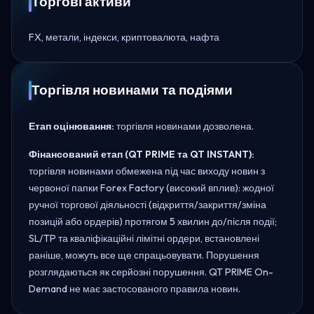
Торгові активи
FX, метали, індекси, криптовалюта, нафта
Торгівля новинами та подіями
Етап оцінювання:
торгівля новинами дозволена.
Фінансований етап (QT PRIME та QT INSTANT):
торгівля новинами обмежена під час виходу новин з
червоної папки Forex Factory (високий вплив): жодної
ручної торгової діяльності (відкриття/закриття/зміна
позицій або ордерів) протягом 5 хвилин до/після події;
SL/TP та кваліфікаційні лімітні ордери, встановлені
раніше, можуть все ще спрацьовувати. Порушення
розглядаються як серйозні порушення. QT PRIME On-
Demand не має застосованого правила новин.