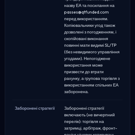
назву ЕА та посилання на
passes@qtfunded.com
перед використанням.
Копіювальники угод також
дозволені з погодженням, і
скопійовані виконання
повинні мати видимі SL/TP
(без невидимого управління
угодами). Непогоджене
використання може
призвести до втрати
рахунку, а групова торгівля з
використанням спільних ЕА
заборонена.
Заборонені стратегії
Заборонені стратегії
включають (не вичерпний
перелік): торгівля на
затримці, арбітраж, фронт-
ранінг цінових котирувань,