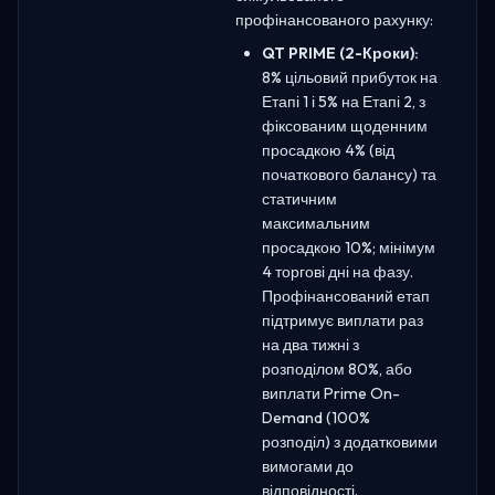
профінансованого рахунку:
QT PRIME (2-Кроки):
8% цільовий прибуток на
Етапі 1 і 5% на Етапі 2, з
фіксованим щоденним
просадкою 4% (від
початкового балансу) та
статичним
максимальним
просадкою 10%; мінімум
4 торгові дні на фазу.
Профінансований етап
підтримує виплати раз
на два тижні з
розподілом 80%, або
виплати Prime On-
Demand (100%
розподіл) з додатковими
вимогами до
відповідності.