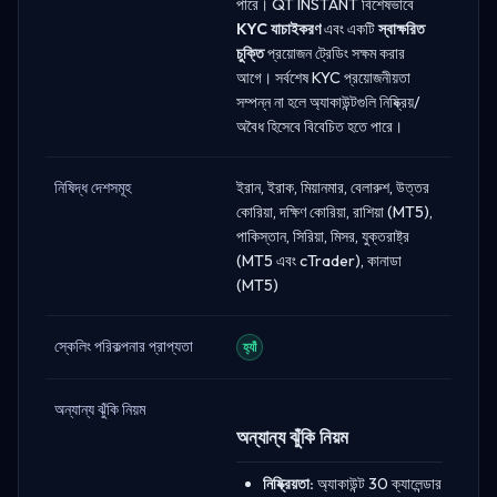
পারে। QT INSTANT বিশেষভাবে
KYC যাচাইকরণ
এবং একটি
স্বাক্ষরিত
চুক্তি
প্রয়োজন ট্রেডিং সক্ষম করার
আগে। সর্বশেষ KYC প্রয়োজনীয়তা
সম্পন্ন না হলে অ্যাকাউন্টগুলি নিষ্ক্রিয়/
অবৈধ হিসেবে বিবেচিত হতে পারে।
নিষিদ্ধ দেশসমূহ
ইরান, ইরাক, মিয়ানমার, বেলারুশ, উত্তর
কোরিয়া, দক্ষিণ কোরিয়া, রাশিয়া (MT5),
পাকিস্তান, সিরিয়া, মিসর, যুক্তরাষ্ট্র
(MT5 এবং cTrader), কানাডা
(MT5)
স্কেলিং পরিকল্পনার প্রাপ্যতা
হ্যাঁ
অন্যান্য ঝুঁকি নিয়ম
অন্যান্য ঝুঁকি নিয়ম
নিষ্ক্রিয়তা:
অ্যাকাউন্ট 30 ক্যালেন্ডার