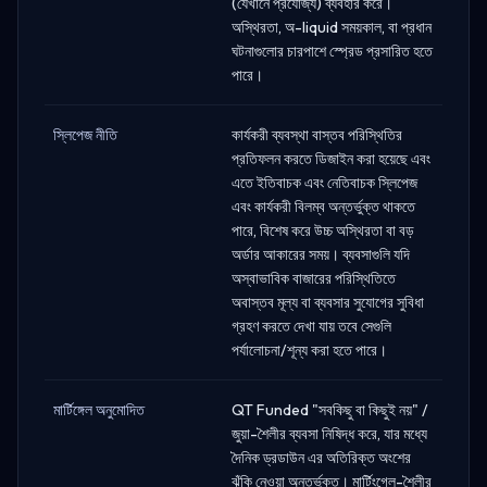
(যেখানে প্রযোজ্য) ব্যবহার করে।
অস্থিরতা, অ-liquid সময়কাল, বা প্রধান
ঘটনাগুলোর চারপাশে স্প্রেড প্রসারিত হতে
পারে।
স্লিপেজ নীতি
কার্যকরী ব্যবস্থা বাস্তব পরিস্থিতির
প্রতিফলন করতে ডিজাইন করা হয়েছে এবং
এতে ইতিবাচক এবং নেতিবাচক স্লিপেজ
এবং কার্যকরী বিলম্ব অন্তর্ভুক্ত থাকতে
পারে, বিশেষ করে উচ্চ অস্থিরতা বা বড়
অর্ডার আকারের সময়। ব্যবসাগুলি যদি
অস্বাভাবিক বাজারের পরিস্থিতিতে
অবাস্তব মূল্য বা ব্যবসার সুযোগের সুবিধা
গ্রহণ করতে দেখা যায় তবে সেগুলি
পর্যালোচনা/শূন্য করা হতে পারে।
মার্টিঙ্গেল অনুমোদিত
QT Funded "সবকিছু বা কিছুই নয়" /
জুয়া-শৈলীর ব্যবসা নিষিদ্ধ করে, যার মধ্যে
দৈনিক ড্রডাউন এর অতিরিক্ত অংশের
ঝুঁকি নেওয়া অন্তর্ভুক্ত। মার্টিংগেল-শৈলীর