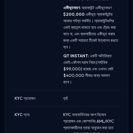
একীভূতকরণ:
অ্যাকাউন্ট একীভূতকরণ
$200,000
একীভূত অ্যাকাউন্টের
আকার পর্যন্ত সমর্থিত। অ্যাকাউন্টগুলির
একই ব্যালেন্স থাকতে হবে এবং ট্রেড করা
যাবে না, এবং ব্যবসায়ীদের একীভূত করার
জন্য একটি সহায়তা টিকেট উত্থাপন করতে
হবে।
QT INSTANT:
একটি অতিরিক্ত
একই-কৌশল বরাদ্দ নিয়ম (সর্বাধিক
$99,000) রয়েছে এবং এখনও মোট
$400,000 সীমার মধ্যে অবদান
রাখে।
KYC প্রয়োজন
হ্যাঁ
KYC স্তর
KYC অনবোর্ডিংয়ের অংশ হিসেবে
প্রয়োজন এবং কোম্পানির AML/KYC
প্রদানকারীদের দ্বারা অনুরোধ করা হতে