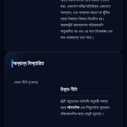
করা, একপেশে বাজি/অতিরিক্ত একপেশে
অবস্থান, এবং অন্যান্য আচরণ যা ঝুঁকির
দ্বারা বিষাক্ত হিসাবে বিবেচিত হয়।
অ্যাকাউন্ট ব্যবস্থাপনা পরিষেবাগুলি
অনুমোদিত নয় এবং এর ফলে নিষেধাজ্ঞা এবং
লাভ বাজেয়াপ্ত হতে পারে।
অন্যান্য বিস্তারিত
ফেরত নীতি (কোড)
রিফান্ড নীতি
QT ফান্ডেডের শর্তাবলী অনুযায়ী সমস্ত
ক্রয়
অবৈতনিক
এবং সিমুলেটেড মূল্যায়ন
পরিষেবাগুলির জন্য পেমেন্ট চূড়ান্ত।