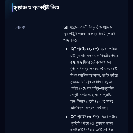
মূল্যায়ন ও অ্যাকাউন্ট নিয়ম
চ্যালেঞ্জ
QT ফান্ডেড একটি সিমুলেটেড ফান্ডেড
অ্যাকাউন্টে প্রবেশের জন্য তিনটি মূল রুট
প্রদান করে:
QT প্রাইম (২-ধাপ):
প্রথম পর্যায়ে
৮% মুনাফার লক্ষ্য এবং দ্বিতীয় পর্যায়ে
৫%, ৪% স্থির দৈনিক ড্রডাউন
(প্রাথমিক ব্যালেন্স থেকে) এবং ১০%
স্থির সর্বাধিক ড্রডাউন; প্রতি পর্যায়ে
ন্যূনতম ৪টি ট্রেডিং দিন। ফান্ডেড
পর্যায়ে ৮০% ভাগে দ্বি-সাপ্তাহিক
পেমেন্ট সমর্থন করে, অথবা প্রাইম
অন-ডিমান্ড পেমেন্ট (১০০% ভাগ)
অতিরিক্ত যোগ্যতা শর্ত সহ।
QT প্রাইম (৩-ধাপ):
তিনটি পর্যায়ে
প্রতিটি পর্যায়ে ৬% মুনাফার লক্ষ্য,
একই ৪% দৈনিক / ১০% সর্বাধিক