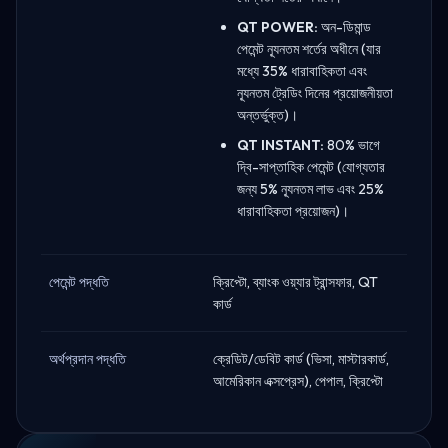
QT POWER:
অন-ডিমান্ড
পেমেন্ট ন্যূনতম শর্তের অধীনে (যার
মধ্যে 35% ধারাবাহিকতা এবং
ন্যূনতম ট্রেডিং দিনের প্রয়োজনীয়তা
অন্তর্ভুক্ত)।
QT INSTANT:
80% ভাগে
দ্বি-সাপ্তাহিক পেমেন্ট (যোগ্যতার
জন্য 5% ন্যূনতম লাভ এবং 25%
ধারাবাহিকতা প্রয়োজন)।
পেমেন্ট পদ্ধতি
ক্রিপ্টো, ব্যাংক ওয়্যার ট্রান্সফার, QT
কার্ড
অর্থপ্রদান পদ্ধতি
ক্রেডিট/ডেবিট কার্ড (ভিসা, মাস্টারকার্ড,
আমেরিকান এক্সপ্রেস), পেপাল, ক্রিপ্টো