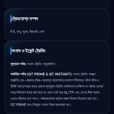
ট্রেডযোগ্য সম্পদ
FX, ধাতু, সূচক, ক্রিপ্টো, তেল
সংবাদ ও ইভেন্ট ট্রেডিং
মূল্যায়ন পর্যায়:
সংবাদ ট্রেডিং অনুমোদিত।
অর্থায়িত পর্যায় (QT PRIME & QT INSTANT):
সংবাদ ট্রেডিং ফরেক্স
ফ্যাক্টরি রেড-ফোল্ডার (উচ্চ-প্রভাব) প্রকাশনার চারপাশে সীমাবদ্ধ: ঘটনা ঘটার ৫
মিনিট আগে/পরের মধ্যে কোনো ম্যানুয়াল ট্রেডিং কার্যকলাপ (পজিশন বা অর্ডার খোলা/
বন্ধ/পরিবর্তন করা) করা যাবে না; আগে সেট করা SL/TP এবং যোগ্য সীমা অর্ডার
এখনও ট্রিগার হতে পারে। লঙ্ঘনগুলোকে কঠোর লঙ্ঘন হিসাবে বিবেচনা করা হবে।
QT PRIME অন-ডিমান্ডে সংবাদ নিয়ম প্রযোজ্য নয়।