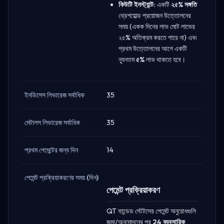
কিউটি ইনস্ট্যান্ট:
একটি
২৫% সঙ্গতি
থ্রেশহোল্ড প্রয়োজন উত্তোলনের
সময় (একক দিনের লাভ মোট লাভের
২৫% অতিক্রম করতে পারে না) এবং
প্রথম উত্তোলনের আগে একটি
ন্যূনতম
৫%
লাভ থাকতে হবে।
ইনডিসেস লিভারেজ সর্বাধিক
35
মেটালস লিভারেজ সর্বাধিক
35
প্রথম পেমেন্টের জন্য দিন
14
পেমেন্ট প্রক্রিয়াকরণের সময় (দিন)
পেমেন্ট প্রক্রিয়াকরণ
QT ফান্ডেড স্টেটসের পেমেন্ট অনুরোধগুলি
জমা/অনুমোদনের পর
24 ব্যবসায়িক