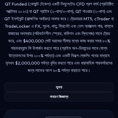
QT Funded (কোয়ান্ট টেকেল) একটি সিমুলেটেড CFD প্রপ ফার্ম (প্রতিষ্ঠিত
অক্টোবর ২০২৩) যা QT প্রাইম (২-ধাপ/৩-ধাপ), QT পাওয়ার (২-ধাপ) এবং
QT ইনস্ট্যান্ট (তাত্ক্ষণিক অর্থায়ন) অফার করে। ট্রেডাররা MT5, cTrader বা
TradeLocker এ FX, সূচক, ধাতু, ক্রিপ্টো এবং তেল অ্যাক্সেস পায়, বাস্তব
বাজারের অবস্থার (পরিবর্তনশীল স্প্রেড, কমিশন এবং স্লিপেজ) সাথে ট্রেড
করে, এবং $400,000 মোট বরাদ্দের সীমার মধ্যে কাজ করার সময় ৮০%
পারফরম্যান্স ফি উপার্জন করতে পারে (প্রাইম অন-ডিমান্ডের সাথে যোগ্য
উত্তোলনের উপর ১০০% পর্যন্ত) এবং একটি বিকল্প স্কেলিং পথের মাধ্যমে
মূলধন $2,000,000 পর্যন্ত বৃদ্ধি করতে পারে এবং ধারাবাহিক পারফর্মারদের
জন্য লাভের অংশ ৯০% পর্যন্ত বাড়াতে পারে।
তুলনা
সাধারণ জিজ্ঞাস্য