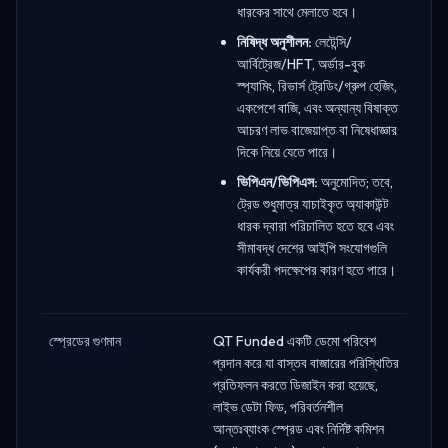
ধারকের সাথে মেলাতে হবে।
নিষিদ্ধ অনুশীলন:
লেটেন্সি/
আর্বিট্রেজ/HFT, অর্ডার-বুক
স্প্যামিং, রিভার্স ট্রেডিং/গ্রুপ হেজিং,
একপেশে বাজি, এবং অন্যান্য বিষাক্ত
আচরণ লাভ বাজেয়াপ্ত বা নিষেধাজ্ঞার
দিকে নিয়ে যেতে পারে।
ভিপিএন/ভিপিএস:
অনুমোদিত; তবে,
ট্রেড শুধুমাত্র যাচাইকৃত অ্যাকাউন্ট
ধারক দ্বারা পরিচালিত হতে হবে এবং
সীমাবদ্ধ দেশের আইপি সংযোগগুলি
কার্যকরী পদক্ষেপের কারণ হতে পারে।
স্প্রেডের গুণমান
QT Funded একটি ডেমো পরিবেশ
প্রদান করে যা বাস্তব বাজারের পরিস্থিতির
প্রতিফলন করতে ডিজাইন করা হয়েছে,
লাইভ ডেটা ফিড, পরিবর্তনশীল
আন্তঃব্যাংক স্প্রেড এবং নির্দিষ্ট কমিশন