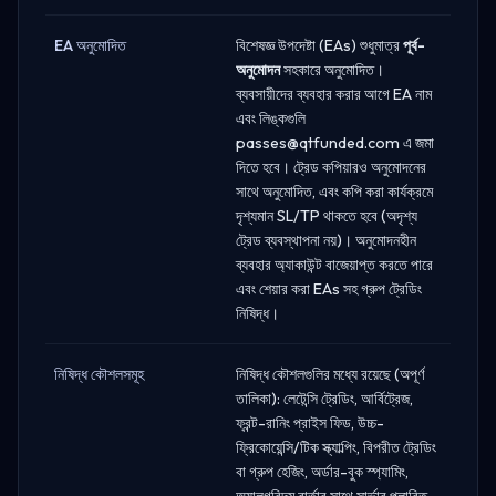
EA অনুমোদিত
বিশেষজ্ঞ উপদেষ্টা (EAs) শুধুমাত্র
পূর্ব-
অনুমোদন
সহকারে অনুমোদিত।
ব্যবসায়ীদের ব্যবহার করার আগে EA নাম
এবং লিঙ্কগুলি
passes@qtfunded.com
এ জমা
দিতে হবে। ট্রেড কপিয়ারও অনুমোদনের
সাথে অনুমোদিত, এবং কপি করা কার্যক্রমে
দৃশ্যমান SL/TP থাকতে হবে (অদৃশ্য
ট্রেড ব্যবস্থাপনা নয়)। অনুমোদনহীন
ব্যবহার অ্যাকাউন্ট বাজেয়াপ্ত করতে পারে
এবং শেয়ার করা EAs সহ গ্রুপ ট্রেডিং
নিষিদ্ধ।
নিষিদ্ধ কৌশলসমূহ
নিষিদ্ধ কৌশলগুলির মধ্যে রয়েছে (অপূর্ণ
তালিকা): লেটেন্সি ট্রেডিং, আর্বিট্রেজ,
ফ্রন্ট-রানিং প্রাইস ফিড, উচ্চ-
ফ্রিকোয়েন্সি/টিক স্ক্যাল্পিং, বিপরীত ট্রেডিং
বা গ্রুপ হেজিং, অর্ডার-বুক স্প্যামিং,
অ্যালগরিদম বার্তার সাথে সার্ভার প্লাবিত