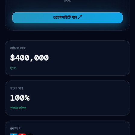
(90d)
ওয়েবসাইটে যান ↗
সর্বাধিক বরাদ্দ
$400,000
মূলধন
লাভের ভাগ
100%
পেআউট কাঠামো
প্ল্যাটফর্ম