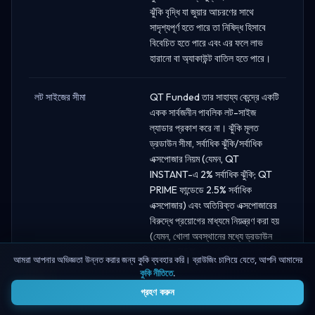
ঝুঁকি বৃদ্ধি যা জুয়ার আচরণের সাথে
সাদৃশ্যপূর্ণ হতে পারে তা নিষিদ্ধ হিসাবে
বিবেচিত হতে পারে এবং এর ফলে লাভ
হারানো বা অ্যাকাউন্ট বাতিল হতে পারে।
লট সাইজের সীমা
QT Funded তার সাহায্য কেন্দ্রে একটি
একক সার্বজনীন পাবলিক লট-সাইজ
ল্যাডার প্রকাশ করে না। ঝুঁকি মূলত
ড্রডাউন সীমা, সর্বাধিক ঝুঁকি/সর্বাধিক
এক্সপোজার নিয়ম (যেমন, QT
INSTANT-এ 2% সর্বাধিক ঝুঁকি; QT
PRIME ফান্ডেডে 2.5% সর্বাধিক
এক্সপোজার) এবং অতিরিক্ত এক্সপোজারের
বিরুদ্ধে প্রয়োগের মাধ্যমে নিয়ন্ত্রণ করা হয়
(যেমন, খোলা অবস্থানের মধ্যে ড্রডাউন
বাফারের 75% এর বেশি ঝুঁকি নেওয়া
আমরা আপনার অভিজ্ঞতা উন্নত করার জন্য কুকি ব্যবহার করি। ব্রাউজিং চালিয়ে যেতে, আপনি আমাদের
জরিমানা ট্রিগার করতে পারে).
কুকি নীতিতে
.
4
গ্রহণ করুন