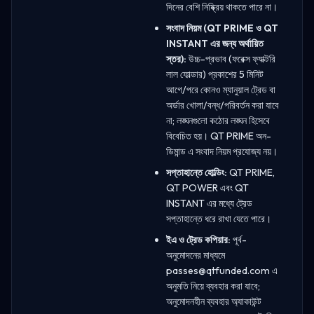
দিনের বেশি নিষ্ক্রিয় থাকতে পারে না।
সংবাদ নিয়ম (QT PRIME ও QT
INSTANT এর জন্য অর্থায়িত
স্তর):
উচ্চ-প্রভাব (ফরেক্স ফ্যাক্টরি
লাল ফোল্ডার) প্রকাশের 5 মিনিট
আগে/পরে কোনও ম্যানুয়াল ট্রেড বা
অর্ডার খোলা/বন্ধ/পরিবর্তন করা যাবে
না; লঙ্ঘনগুলো কঠোর লঙ্ঘন হিসেবে
বিবেচিত হয়। QT PRIME অন-
ডিমান্ড এ সংবাদ নিয়ম প্রযোজ্য নয়।
সপ্তাহান্তে হোল্ডিং:
QT PRIME,
QT POWER এবং QT
INSTANT এর মধ্যে ট্রেড
সপ্তাহান্তে ধরে রাখা যেতে পারে।
ইএ ও ট্রেড কপিয়ার:
পূর্ব-
অনুমোদনের মাধ্যমে
passes@qtfunded.com
এ
অনুমতি নিয়ে ব্যবহার করা যাবে;
অনুমোদনহীন ব্যবহার অ্যাকাউন্ট