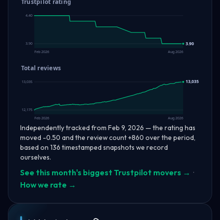
Trustpilot rating
4.40
3.90
3.90
Feb 2026
Aug 2026
Total reviews
13,035
13,035
12,175
Feb 2026
Aug 2026
Independently tracked from Feb 9, 2026 — the rating has
moved -0.50 and the review count +860 over the period,
based on 136 timestamped snapshots we record
ourselves.
See this month's biggest Trustpilot movers →
·
How we rate →