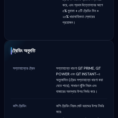
করে, এবং প্রথম উত্তোলনের আগে
৫% মুনাফা + ৫টি ট্রেডিং দিন +
২৫% ধারাবাহিকতা স্কোরের
প্রয়োজন।
ট্রেডিং অনুমতি
সপ্তাহান্তের ট্রেড
সপ্তাহান্তে ধারণা QT PRIME, QT
POWER এবং QT INSTANT-এ
অনুমোদিত (ট্রেড সপ্তাহান্তে ধারণা করা
যেতে পারে), সাধারণ ঝুঁকি নিয়ম এবং
বাজারের অবস্থার উপর নির্ভর করে।
কপি ট্রেডিং
কপি ট্রেডিং নিয়ম মোট বরাদ্দের উপর নির্ভর
করে: