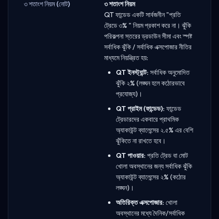
৩ শতাংশ নিয়ম (নোট)
৩ শতাংশ নিয়ম
QT ফান্ডেড একটি সার্বজনীন "প্রতি
ট্রেডে ৩% " নিয়ম প্রকাশ করে না। ঝুঁকি
পরিকল্পনা স্তরের ড্রডাউন সীমা এবং স্পষ্ট
সর্বাধিক ঝুঁকি / সর্বাধিক এক্সপোজার নীতির
মাধ্যমে নিয়ন্ত্রিত হয়:
QT ইনস্ট্যান্ট:
সর্বাধিক অনুমোদিত
ঝুঁকি ২% (লঙ্ঘন হলে কঠোরভাবে
প্রযোজ্য)।
QT প্রাইম (ফান্ডেড):
ফান্ডেড
ট্রেডারদের একবারে প্রাথমিক
অ্যাকাউন্ট ব্যালেন্সের ২.৫% এর বেশি
ঝুঁকিতে না রাখতে হবে।
QT পাওয়ার:
প্রতি ট্রেড বা মোট
খোলা অবস্থানের জন্য সর্বাধিক ঝুঁকি
অ্যাকাউন্ট ব্যালেন্সের ২% (কঠোর
লঙ্ঘন)।
অতিরিক্ত এক্সপোজার:
খোলা
অবস্থানের মধ্যে দৈনিক/সর্বাধিক