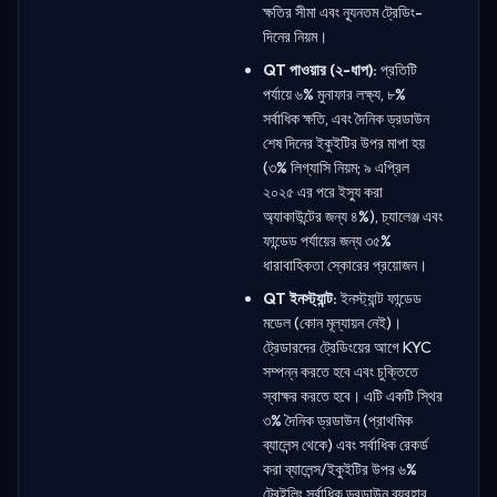
ক্ষতির সীমা এবং ন্যূনতম ট্রেডিং-
দিনের নিয়ম।
QT পাওয়ার (২-ধাপ):
প্রতিটি
পর্যায়ে ৬% মুনাফার লক্ষ্য, ৮%
সর্বাধিক ক্ষতি, এবং দৈনিক ড্রডাউন
শেষ দিনের ইকুইটির উপর মাপা হয়
(৩% লিগ্যাসি নিয়ম; ৯ এপ্রিল
২০২৫ এর পরে ইস্যু করা
অ্যাকাউন্টের জন্য ৪%), চ্যালেঞ্জ এবং
ফান্ডেড পর্যায়ের জন্য ৩৫%
ধারাবাহিকতা স্কোরের প্রয়োজন।
QT ইনস্ট্যান্ট:
ইনস্ট্যান্ট ফান্ডেড
মডেল (কোন মূল্যায়ন নেই)।
ট্রেডারদের ট্রেডিংয়ের আগে KYC
সম্পন্ন করতে হবে এবং চুক্তিতে
স্বাক্ষর করতে হবে। এটি একটি স্থির
৩% দৈনিক ড্রডাউন (প্রাথমিক
ব্যালেন্স থেকে) এবং সর্বাধিক রেকর্ড
করা ব্যালেন্স/ইকুইটির উপর ৬%
ট্রেইলিং সর্বাধিক ড্রডাউন ব্যবহার