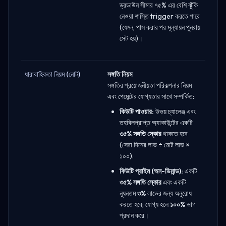
ড্রডাউন সীমার ৭৫% এর বেশি ঝুঁকি
নেওয়া শাস্তি trigger করতে পারে
(যেমন, পাস করার পর মূল্যায়ন পুনরায়
সেট হয়)।
ধারাবাহিকতা নিয়ম (নোট)
সঙ্গতি নিয়ম
সঙ্গতির প্রয়োজনীয়তা পরিকল্পনার নিয়ম
এবং পেমেন্টের যোগ্যতার সাথে সম্পর্কিত:
কিউটি পাওয়ার:
উভয় চ্যালেঞ্জ এবং
তহবিলপ্রাপ্ত অ্যাকাউন্টের একটি
৩৫% সঙ্গতি স্কোর
থাকতে হবে
(সেরা দিনের লাভ ÷ মোট লাভ ×
১০০).
কিউটি প্রাইম (অন-ডিমান্ড):
একটি
৩৫% সঙ্গতি স্কোর
এবং একটি
ন্যূনতম
৩%
লাভের জন্য অনুরোধ
করতে হবে; যোগ্য হলে
১০০%
ভাগ
প্রদান করে।