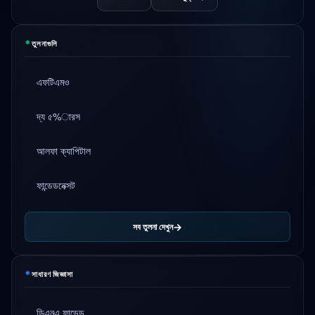
*
তুলনাগুলি
এফটিএমও
দ্য ৫%ারস
আলফা ক্যাপিটাল
ফান্ডেডনেক্সট
সব তুলনা দেখুন
*
সাধারণ জিজ্ঞাসা
ডিএনএ ফান্ডেড