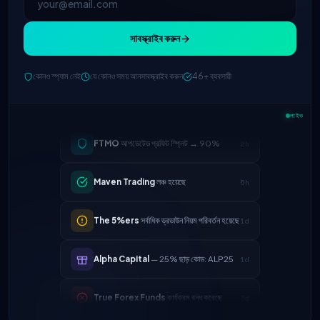
সাবস্ক্রাইব করুন
কোনও স্প্যাম নেই
যে কোনও সময় আনসাবস্ক্রাইব করুন
46+ ব্যবসায়ী
লাইভ
FTMO
আপডেটেড প্রফিট স্প্লিট → 90%
2h
Maven Trading
লঞ্চ হয়েছে
5h
The 5%ers
সর্বাধিক ড্রডাউন নিয়ম পরিবর্তন হয়েছে
1d
Alpha Capital
— 25% ছাড় কোড: ALP25
1d
True Forex Funds
কার্যক্রম বন্ধ করেছে
3d
FundedNext
পে-আউটের গতি এখন 24 ঘণ্টা
4d