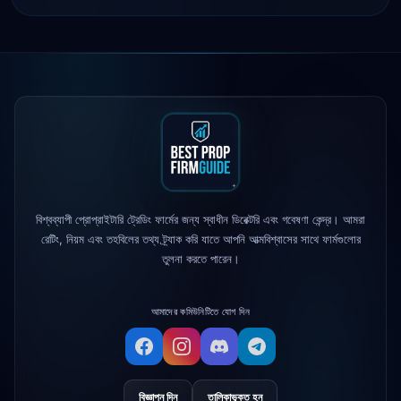
FTMO
আপডেটেড প্রফিট স্প্লিট → 90%
2h
Maven Trading
লঞ্চ হয়েছে
5h
The 5%ers
সর্বাধিক ড্রডাউন নিয়ম পরিবর্তন হয়েছে
1d
Alpha Capital
— 25% ছাড় কোড: ALP25
1d
বিশ্বব্যাপী প্রোপ্রাইটারি ট্রেডিং ফার্মের জন্য স্বাধীন ডিরেক্টরি এবং গবেষণা কেন্দ্র। আমরা
রেটিং, নিয়ম এবং তহবিলের তথ্য ট্র্যাক করি যাতে আপনি আত্মবিশ্বাসের সাথে ফার্মগুলোর
True Forex Funds
কার্যক্রম বন্ধ করেছে
3d
তুলনা করতে পারেন।
FundedNext
পে-আউটের গতি এখন 24 ঘণ্টা
4d
আমাদের কমিউনিটিতে যোগ দিন
বিজ্ঞাপন দিন
তালিকাভুক্ত হন