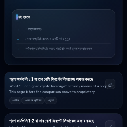
এই গ্রুপে
5 গাইড উপলব্ধ
মেলানো প্রতিষ্ঠান দেখতে একটি গাইড খুলুন
সংক্ষিপ্ত তালিকা তৈরি করতে প্রতিষ্ঠান কার্ডে তুলনা ব্যবহার করুন
প্রপ ফার্মগুলি ১:1 বা তার বেশি ক্রিপ্টো লিভারেজ অফার করছে
->
What “1:1 or higher crypto leverage” actually means at a prop firm
This page filters the comparison above to proprietary...
গাইড
মেলানো প্রতিষ্ঠান
তুলনা
প্রপ ফার্মগুলি 1:2 বা তার বেশি ক্রিপ্টো লিভারেজ অফার করছে
->