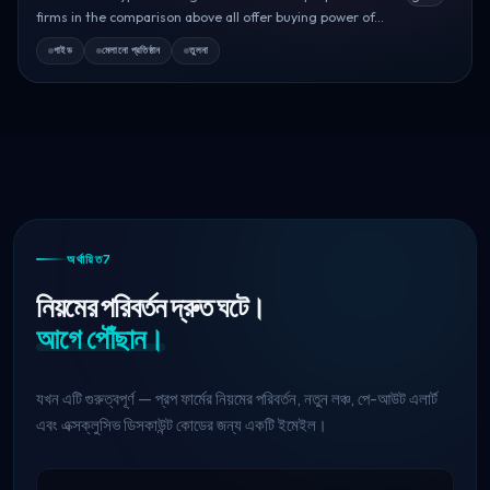
firms in the comparison above all offer buying power of...
গাইড
মেলানো প্রতিষ্ঠান
তুলনা
অর্থায়িত7
নিয়মের পরিবর্তন দ্রুত ঘটে।
আগে পৌঁছান।
যখন এটি গুরুত্বপূর্ণ — প্রপ ফার্মের নিয়মের পরিবর্তন, নতুন লঞ্চ, পে-আউট এলার্ট
এবং এক্সক্লুসিভ ডিসকাউন্ট কোডের জন্য একটি ইমেইল।