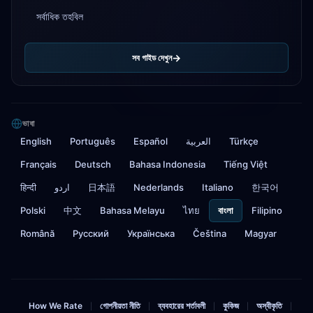
সর্বাধিক তহবিল
সব গাইড দেখুন
ভাষা
English
Português
Español
العربية
Türkçe
Français
Deutsch
Bahasa Indonesia
Tiếng Việt
हिन्दी
اردو
日本語
Nederlands
Italiano
한국어
Polski
中文
Bahasa Melayu
ไทย
বাংলা
Filipino
Română
Русский
Українська
Čeština
Magyar
How We Rate
গোপনীয়তা নীতি
ব্যবহারের শর্তাবলী
কুকিজ
অস্বীকৃতি
|
|
|
|
|