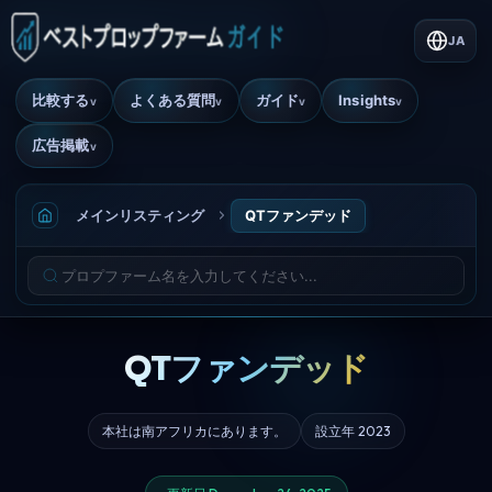
JA
比較する
よくある質問
ガイド
Insights
v
v
v
v
広告掲載
v
メインリスティング
QTファンデッド
QTファンデッド
本社は南アフリカにあります。
設立年 2023