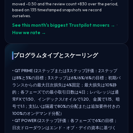
moved -0.50 and the review count +830 over the period,
based on 135 timestamped snapshots we record
ourselves.
See this month's biggest Trustpilot movers →
·
How we rate →
プログラムタイプとスケーリング
• QT PRIME (2ステップまたは3ステップ評価：2ステップ
は8%と5%の目標；3ステップは6%/6%/6%の目標；初期バ
ランスからの最大日次損失は4%固定；最大損失は10%静
的；各フェーズでの最小取引日数は4日；レバレッジは通
常FXで1:50、インデックス/オイルで1:20、金属で1:15、暗
号で1:1；支払いは隔週で80%の分配または追加要件付きの
100%のオンデマンド分配）
• QT POWER (2ステップ評価：各フェーズで6%の目標；
日次ドローダウンはエンド・オブ・デイの資本に基づく