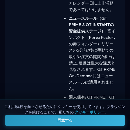
カレンダー日以上非活動
であってはいけません。
ニュースルール（QT
PRIME & QT INSTANTの
資金提供ステージ）:
高イ
ンパクト（Forex Factory
の赤フォルダー）リリー
スの5分前/後に手動での
取引や注文の開閉/修正は
禁止; 違反は重大な違反と
見なされます。QT PRIME
On-Demandにはニュー
スルールは適用されませ
ん。
週末保有:
QT PRIME、QT
POWER、およびQT
ご利用体験を向上させるためにクッキーを使用しています。ブラウジン
INSTANTで取引を週末に
グを続けることで、私たちの
クッキーポリシー
.
4
保有することができま
同意する
す。