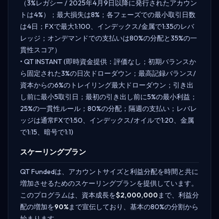
（3%レガシー / 2025年4月9日以降に発行されたアカウン
トは4%）；最大損失は8%；各フェーズでの最小取引日数
は4日；FXで最大1:100、インデックス/金属で1:35のレバ
レッジ；オンデマンドでの支払いは80%の分配と35%の一
貫性スコア）
• QT INSTANT (即時資金提供：評価なし；初期バランスか
ら固定された3%の日次ドローダウン；最高記録バランス/
資本からの6%のトレイリング最大ドローダウン；引き出
し前に最小5取引日；最初の引き出し前に5%の最小利益；
25%の一貫性ルール；80%の分配；隔週の支払い；レバレ
ッジは通常FXで1:50、インデックス/オイルで1:20、金属
で1:15、暗号で1:1)
スケーリングプラン
QT Fundedは、アカウントサイズと利益分配を時間と共に
増加させるためのスケーリングプランを提供しています。
このプログラムは、資本成長を
$2,000,000
まで、利益分
配の増加を
90%
まで宣伝しており、基本の80%の分割から
始まります。