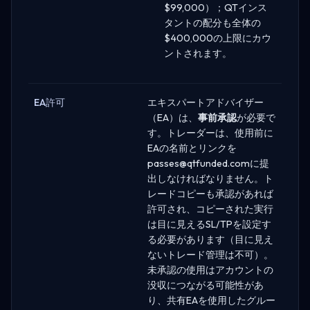
$99,000）；QTインス
タントの配分も全体の
$400,000の上限にカウ
ントされます。
EA許可
エキスパートアドバイザー
（EA）は、
事前承認
が必要で
す。トレーダーは、使用前に
EAの名前とリンクを
passes@qtfunded.com
に提
出しなければなりません。ト
レードコピーも承認があれば
許可され、コピーされた実行
は目に見えるSL/TPを設定す
る必要があります（目に見え
ないトレード管理は不可）。
未承認の使用はアカウントの
没収につながる可能性があ
り、共有EAを使用したグルー