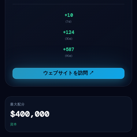
+10
(7d)
+124
(30d)
+587
(90d)
ウェブサイトを訪問 ↗
最大配分
$400,000
資本