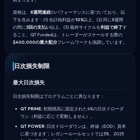
資格は、
8週間連続
のパフォーマンスに基づいており、以
下を含みます：(1) 合計純利益が
10%
以上、(2) 同じ8週間
の間に
3回の支払い
以上、(3) 最終サイクルを
利益で終了
す
ること。QT Fundedは、トレーダーがスケールする際の
$400,000の最大配分
フレームワークも強調しています。
日次損失制限
最大日次損失
日次損失制限はプログラムごとに異なります：
QT PRIME:
初期残高に固定された4%の日次ドローダ
ウン（利益に応じて変動しません）。
QT POWER:
日次ドローダウンは、終値（EOD）資本
に基づきます；レガシールールセットでは3%、2025