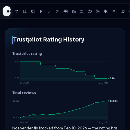
Rating History
プログラム
日次損失
総損失
ドローダウンモデル
レバレッジ
ブローカー
手数料
資産
ニューストレーディング
支払い
評価
取引ルール
その他の詳
比較
Trustpilot Rating History
Trustpilot rating
4.40
3.90
3.90
Feb 2026
Aug 2026
Total reviews
13,033
13,035
12,203
Feb 2026
Aug 2026
Independently tracked from Feb 10, 2026 — the rating has