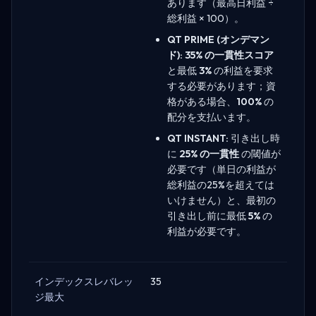
あります（最高日利益 ÷
総利益 × 100）。
QT PRIME (オンデマン
ド):
35% の一貫性スコア
と最低
3%
の利益を要求
する必要があります；資
格がある場合、
100%
の
配分を支払います。
QT INSTANT:
引き出し時
に
25% の一貫性
の閾値が
必要です（単日の利益が
総利益の25%を超えては
いけません）と、最初の
引き出し前に最低
5%
の
利益が必要です。
インデックスレバレッ
35
ジ最大