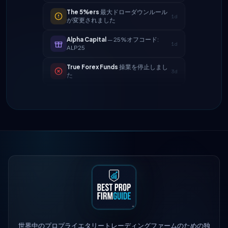
Alpha Capital
— 25%オフコード:
1d
ALP25
True Forex Funds
操業を停止しまし
3d
た
FundedNext
支払い速度が現在24時
4d
間になりました
FTMO
更新された利益分配 → 90%
2h
Maven Trading
立ち上げられました
5h
The 5%ers
最大ドローダウンルール
1d
が変更されました
Alpha Capital
— 25%オフコード:
1d
ALP25
True Forex Funds
操業を停止しまし
3d
た
世界中のプロプライエタリートレーディングファームのための独