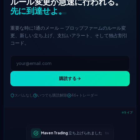
ルール変更が急速に行われる。
先に到達せよ。
重要な時に1通のメール — プロップファームのルール変
更、新しい立ち上げ、支払いアラート、そして独占割引
コード。
購読する
スパムなし
いつでも購読解除
46+ トレーダー
FTMO
更新された利益分配 → 90%
2h
ライブ
Maven Trading
立ち上げられました
5h
The 5%ers
最大ドローダウンルール
1d
が変更されました