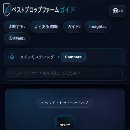
JA
比較する
よくある質問
ガイド
Insights
v
v
v
v
広告掲載
v
メインリスティング
Compare
* ヘッド・トゥ・ヘッドハブ