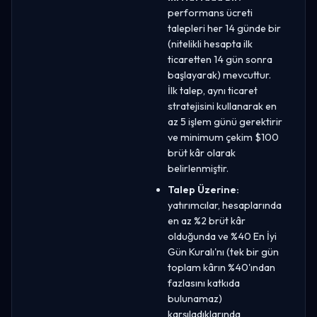
performans ücreti
talepleri her 14 günde bir
(nitelikli hesapta ilk
ticaretten 14 gün sonra
başlayarak) mevcuttur.
İlk talep, aynı ticaret
stratejisini kullanarak en
az 5 işlem günü gerektirir
ve minimum çekim $100
brüt kâr olarak
belirlenmiştir.
Talep Üzerine:
yatırımcılar, hesaplarında
en az %2 brüt kâr
olduğunda ve %40 En İyi
Gün Kuralı'nı (tek bir gün
toplam kârın %40'ından
fazlasını katkıda
bulunamaz)
karşıladıklarında