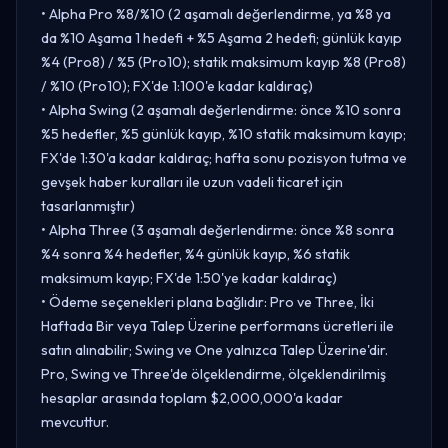
• Alpha Pro %8/%10 (2 aşamalı değerlendirme, ya %8 ya
da %10 Aşama 1 hedefi + %5 Aşama 2 hedefi; günlük kayıp
%4 (Pro8) / %5 (Pro10); statik maksimum kayıp %8 (Pro8)
/ %10 (Pro10); FX'de 1:100'e kadar kaldıraç)
• Alpha Swing (2 aşamalı değerlendirme: önce %10 sonra
%5 hedefler, %5 günlük kayıp, %10 statik maksimum kayıp;
FX'de 1:30'a kadar kaldıraç; hafta sonu pozisyon tutma ve
gevşek haber kuralları ile uzun vadeli ticaret için
tasarlanmıştır)
• Alpha Three (3 aşamalı değerlendirme: önce %8 sonra
%4 sonra %4 hedefler, %4 günlük kayıp, %6 statik
maksimum kayıp; FX'de 1:50'ye kadar kaldıraç)
• Ödeme seçenekleri plana bağlıdır: Pro ve Three, İki
Haftada Bir veya Talep Üzerine performans ücretleri ile
satın alınabilir; Swing ve One yalnızca Talep Üzerine'dir.
Pro, Swing ve Three'de ölçeklendirme, ölçeklendirilmiş
hesaplar arasında toplam $2,000,000'a kadar
mevcuttur.