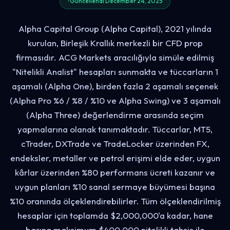
Güncellendi December 24, 2025
Alpha Capital Group (Alpha Capital), 2021 yılında
kurulan, Birleşik Krallık merkezli bir CFD prop
firmasıdır. ACG Markets aracılığıyla simüle edilmiş
"Nitelikli Analist" hesapları sunmakta ve tüccarların 1
aşamalı (Alpha One), birden fazla 2 aşamalı seçenek
(Alpha Pro %6 / %8 / %10 ve Alpha Swing) ve 3 aşamalı
(Alpha Three) değerlendirme arasında seçim
yapmalarına olanak tanımaktadır. Tüccarlar, MT5,
cTrader, DXTrade ve TradeLocker üzerinden FX,
endeksler, metaller ve petrol erişimi elde eder, uygun
kârlar üzerinden %80 performans ücreti kazanır ve
uygun planları %10 sanal sermaye büyümesi başına
%10 oranında ölçeklendirebilirler. Tüm ölçeklendirilmiş
hesaplar için toplamda $2,000,000'a kadar, hane
başına maksimum $400,000 nitelikli tahsis ile