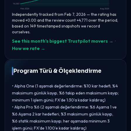
16,583
Feb 2026
Aug 2026
Independently tracked from Feb 7, 2026 — the rating has
moved +0.00 and the review count +4,771 over the period,
based on 149 timestamped snapshots we record
ourselves.
See this month's biggest Trustpilot movers →
·
How we rate →
Program Türü & Ölçeklendirme
• Alpha One (1 aşamalı değerlendirme: %10 kar hedefi, %4
maksimum günlük kayıp, %6 takip eden maksimum kayıp;
minimum 1 işlem günü; FX'de 1:30'a kadar kaldıraç)
• Alpha Pro %6 (2 aşamalı değerlendirme: %6 Aşama 1 ve
%6 Aşama 2 kar hedefleri, %3 maksimum günlük kayıp,
%6 statik maksimum kayıp; her aşamada minimum 3
işlem günü; FX'de 1:100'e kadar kaldıraç)