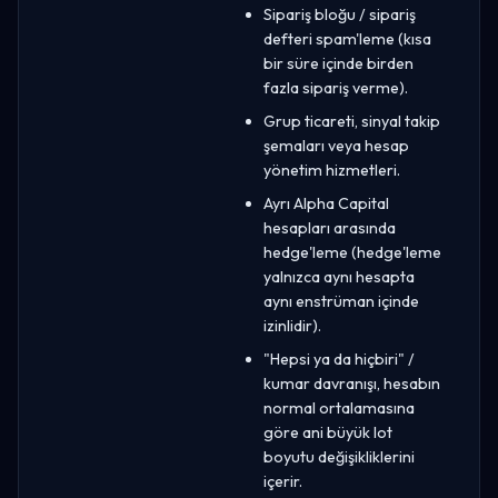
Sipariş bloğu / sipariş
defteri spam'leme (kısa
bir süre içinde birden
fazla sipariş verme).
Grup ticareti, sinyal takip
şemaları veya hesap
yönetim hizmetleri.
Ayrı Alpha Capital
hesapları arasında
hedge'leme (hedge'leme
yalnızca aynı hesapta
aynı enstrüman içinde
izinlidir).
"Hepsi ya da hiçbiri" /
kumar davranışı, hesabın
normal ortalamasına
göre ani büyük lot
boyutu değişikliklerini
içerir.