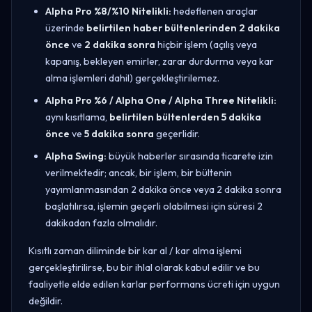
Alpha Pro %8/%10 Nitelikli:
hedeflenen araçlar
üzerinde
belirtilen haber bültenlerinden 2 dakika
önce
ve
2 dakika sonra
hiçbir işlem (açılış veya
kapanış, bekleyen emirler, zarar durdurma veya kar
alma işlemleri dahil) gerçekleştirilemez.
Alpha Pro %6 / Alpha One / Alpha Three Nitelikli:
aynı kısıtlama,
belirtilen bültenlerden 5 dakika
önce
ve
5 dakika sonra
geçerlidir.
Alpha Swing:
büyük haberler sırasında ticarete izin
verilmektedir; ancak, bir işlem, bir bültenin
yayımlanmasından 2 dakika önce veya 2 dakika sonra
başlatılırsa, işlemin geçerli olabilmesi için süresi 2
dakikadan fazla olmalıdır.
Kısıtlı zaman diliminde bir kar al / kar alma işlemi
gerçekleştirilirse, bu bir ihlal olarak kabul edilir ve bu
faaliyetle elde edilen karlar performans ücreti için uygun
değildir.