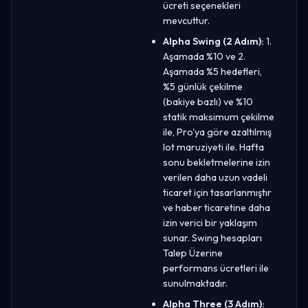
ücreti seçenekleri
mevcuttur.
Alpha Swing (2 Adım):
1.
Aşamada %10 ve 2.
Aşamada %5 hedefleri,
%5 günlük çekilme
(bakiye bazlı) ve %10
statik maksimum çekilme
ile, Pro'ya göre azaltılmış
lot maruziyeti ile. Hafta
sonu bekletmelerine izin
verilen daha uzun vadeli
ticaret için tasarlanmıştır
ve haber ticaretine daha
izin verici bir yaklaşım
sunar. Swing hesapları
Talep Üzerine
performans ücretleri ile
sunulmaktadır.
Alpha Three (3 Adım):