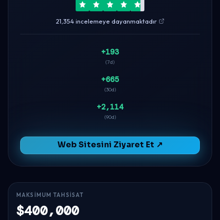
21,354 incelemeye dayanmaktadır
+193
(7d)
+665
(30d)
+2,114
(90d)
Web Sitesini Ziyaret Et ↗
MAKSIMUM TAHSISAT
$400,000