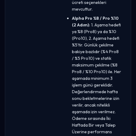
ücreti seçenekleri
mevcuttur.
Alpha Pro %8 / Pro %10
(2 Adım):
1. Aşama hedefi
ya %8 (Pro8) ya da %10
(Pro10), 2. Aşama hedefi
%5'tir. Günlük çekilme
bakiye bazlıdır (%4 Pro8
/ %5 Pro10) ve statik
maksimum çekilme (%8
Pro8 / %10 Pro10) ile. Her
aşamada minimum 3
işlem günü gereklidir.
Değerlendirmede hafta
sonu bekletmelerine izin
verilir, ancak nitelikli
aşamada izin verilmez.
Ödeme sırasında İki
Haftada Bir veya Talep
Üzerine performans