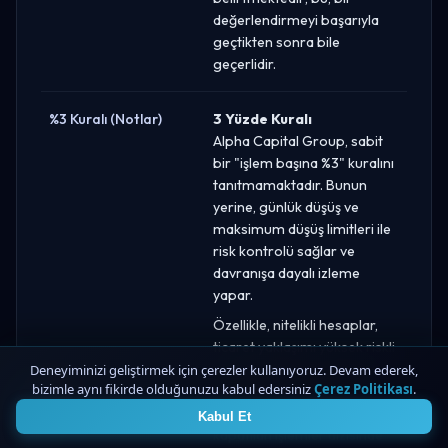
değerlendirmeyi başarıyla
geçtikten sonra bile
geçerlidir.
%3 Kuralı (Notlar)
3 Yüzde Kuralı
Alpha Capital Group, sabit
bir "işlem başına %3" kuralını
tanıtmamaktadır. Bunun
yerine, günlük düşüş ve
maksimum düşüş limitleri ile
risk kontrolü sağlar ve
davranışa dayalı izleme
yapar.
Özellikle, nitelikli hesaplar,
ticaret yaklaşımı yüksek riskli
olarak değerlendirildiğinde
Deneyiminizi geliştirmek için çerezler kullanıyoruz. Devam ederek,
bizimle aynı fikirde olduğunuzu kabul edersiniz
Çerez Politikası
.
4
(sürekli kaybeden veya bir
işlemde ya da aynı zamanda
Kabul Et
kapatılan işlemler dizisinde