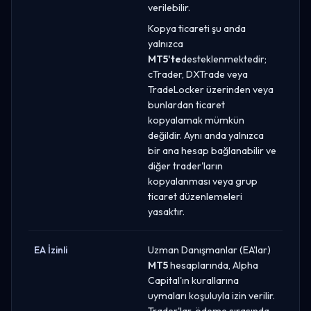
verilebilir.
Kopya ticareti şu anda
yalnızca
MT5'te
desteklenmektedir;
cTrader, DXTrade veya
TradeLocker üzerinden veya
bunlardan ticaret
kopyalamak mümkün
değildir. Aynı anda yalnızca
bir ana hesap bağlanabilir ve
diğer trader'ların
kopyalanması veya grup
ticaret düzenlemeleri
yasaktır.
EA İzinli
Uzman Danışmanlar (EA'lar)
MT5
hesaplarında, Alpha
Capital'ın kurallarına
uymaları koşuluyla izin verilir.
Trader'lar, ödeme sırasında