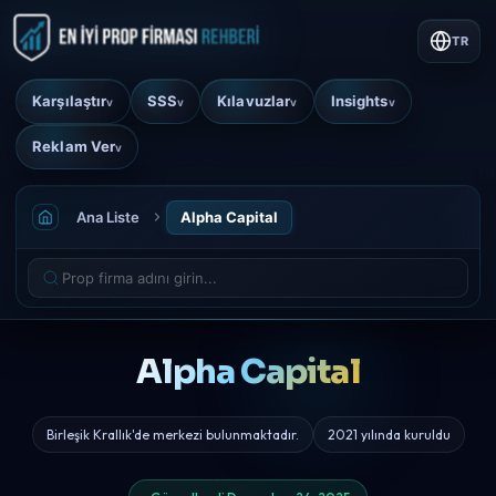
TR
Karşılaştır
SSS
Kılavuzlar
Insights
v
v
v
v
Reklam Ver
v
Ana Liste
Alpha Capital
Alpha Capital
Birleşik Krallık'de merkezi bulunmaktadır.
2021 yılında kuruldu