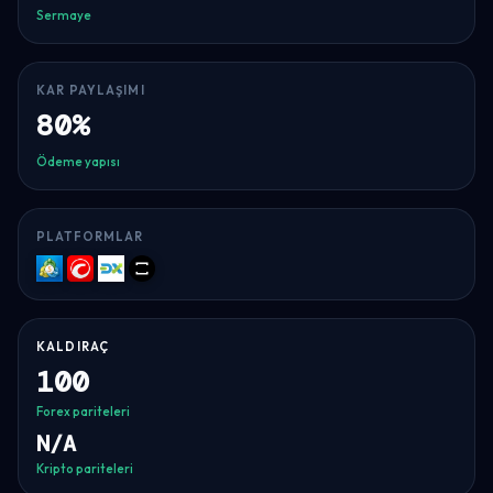
Sermaye
KAR PAYLAŞIMI
80%
Ödeme yapısı
PLATFORMLAR
MT5
cTrader
DXtrade
TradeLocker
KALDIRAÇ
100
Forex pariteleri
N/A
Kripto pariteleri