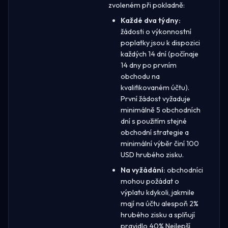
zvoleném při pokladně:
Každé dva týdny:
žádosti o výkonnostní
poplatky jsou k dispozici
každých 14 dní (počínaje
14 dny po prvním
obchodu na
kvalifikovaném účtu).
První žádost vyžaduje
minimálně 5 obchodních
dní s použitím stejné
obchodní strategie a
minimální výběr činí 100
USD hrubého zisku.
Na vyžádání:
obchodníci
mohou požádat o
výplatu kdykoli, jakmile
mají na účtu alespoň 2%
hrubého zisku a splňují
pravidlo 40% Nejlepší