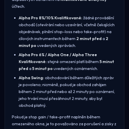
účtech.
Alpha Pro 8%/10% Kvalifikované:
žádné provádění
obchodů (otevírání nebo uzavírání, včetně čekajících
objednávek, plnění stop-loss nebo take-profit) na
cílových instrumentech během
2 minut před
a
2
minut po
uvedených zprávách.
Alpha Pro 6% / Alpha One / Alpha Three
Kvalifikované:
stejné omezení platí během
5 minut
před
a
5 minut po
uvedených oznámeních.
Alpha Swing:
obchodování během důležitých zpráv
je povoleno; nicméně, pokud je obchod zahájen
během 2 minut před nebo až 2 minuty po oznámení,
jeho trvání musí přesáhnout 2 minuty, aby byl
obchod platný.
Pokud je stop gain / take-profit naplněn během
omezeného okna, je to považováno za porušení a zisky z