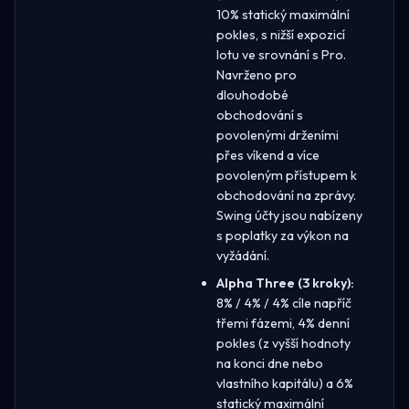
10% statický maximální
pokles, s nižší expozicí
lotu ve srovnání s Pro.
Navrženo pro
dlouhodobé
obchodování s
povolenými drženími
přes víkend a více
povoleným přístupem k
obchodování na zprávy.
Swing účty jsou nabízeny
s poplatky za výkon na
vyžádání.
Alpha Three (3 kroky):
8% / 4% / 4% cíle napříč
třemi fázemi, 4% denní
pokles (z vyšší hodnoty
na konci dne nebo
vlastního kapitálu) a 6%
statický maximální