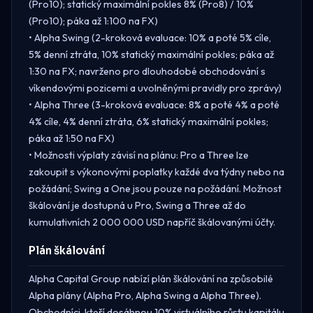
(Pro10); statický maximální pokles 8% (Pro8) / 10%
(Pro10); páka až 1:100 na FX)
• Alpha Swing (2-kroková evaluace: 10% a poté 5% cíle,
5% denní ztráta, 10% statický maximální pokles; páka až
1:30 na FX; navrženo pro dlouhodobé obchodování s
víkendovými pozicemi a uvolněnými pravidly pro zprávy)
• Alpha Three (3-kroková evaluace: 8% a poté 4% a poté
4% cíle, 4% denní ztráta, 6% statický maximální pokles;
páka až 1:50 na FX)
• Možnosti výplaty závisí na plánu: Pro a Three lze
zakoupit s výkonovými poplatky každé dva týdny nebo na
požádání; Swing a One jsou pouze na požádání. Možnost
škálování je dostupná u Pro, Swing a Three až do
kumulativních 2 000 000 USD napříč škálovanými účty.
Plán škálování
Alpha Capital Group nabízí plán škálování na způsobilé
Alpha plány (Alpha Pro, Alpha Swing a Alpha Three).
Obchodníci, kteří dosáhnou 10% virtuálního růstu kapitálu