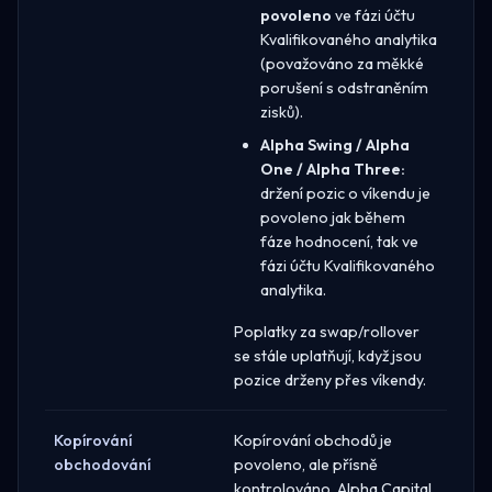
povoleno
ve fázi účtu
Kvalifikovaného analytika
(považováno za měkké
porušení s odstraněním
zisků).
Alpha Swing / Alpha
One / Alpha Three:
držení pozic o víkendu je
povoleno jak během
fáze hodnocení, tak ve
fázi účtu Kvalifikovaného
analytika.
Poplatky za swap/rollover
se stále uplatňují, když jsou
pozice drženy přes víkendy.
Kopírování
Kopírování obchodů je
obchodování
povoleno, ale přísně
kontrolováno. Alpha Capital