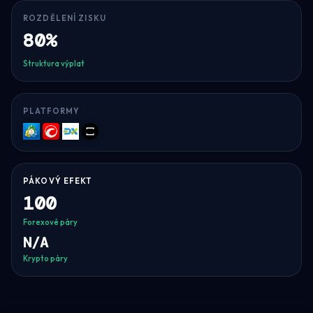
ROZDĚLENÍ ZISKU
80%
Struktura výplat
PLATFORMY
MT5
cTrader
DXtrade
TradeLocker
PÁKOVÝ EFEKT
100
Forexové páry
N/A
Krypto páry