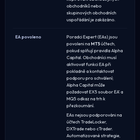
obchodníků nebo
skupinových obchodních
uspořádání je zakázáno.
EA povoleno
Poradci Expert (EAs) jsou
povoleni na
MT5
účtech,
pokud splňují pravidla Alpha
Capital. Obchodníci musí
aktivovat funkci EA při
pokladně a kontaktovat
podporu pro schválení;
Alpha Capital může
požadovat EX5 soubor EA' a
MQ5 odkaz na trh k
přezkoumání.
EAs nejsou podporováni na
účtech TradeLocker,
DXTrade nebo cTrader.
Automatizované strategie,