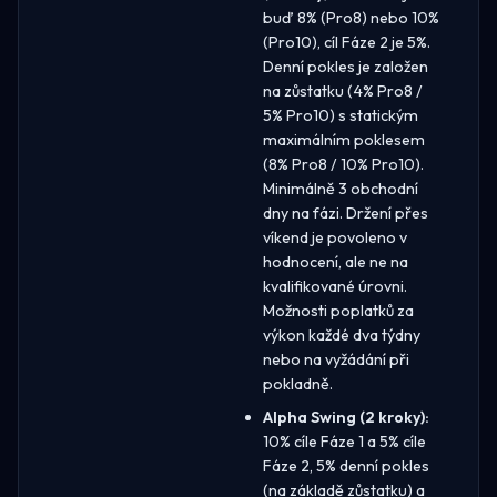
buď 8% (Pro8) nebo 10%
(Pro10), cíl Fáze 2 je 5%.
Denní pokles je založen
na zůstatku (4% Pro8 /
5% Pro10) s statickým
maximálním poklesem
(8% Pro8 / 10% Pro10).
Minimálně 3 obchodní
dny na fázi. Držení přes
víkend je povoleno v
hodnocení, ale ne na
kvalifikované úrovni.
Možnosti poplatků za
výkon každé dva týdny
nebo na vyžádání při
pokladně.
Alpha Swing (2 kroky):
10% cíle Fáze 1 a 5% cíle
Fáze 2, 5% denní pokles
(na základě zůstatku) a