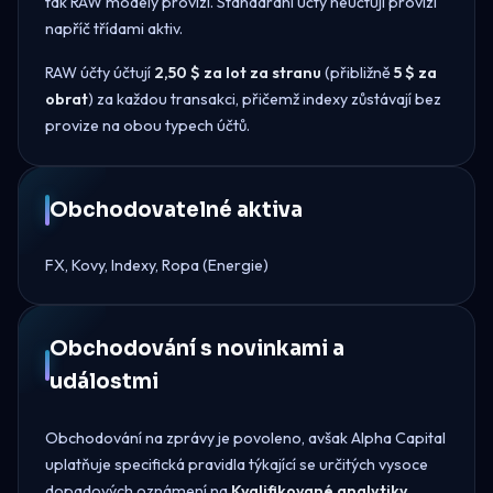
tak RAW modely provizí. Standardní účty neúčtují provizi
napříč třídami aktiv.
RAW účty účtují
2,50 $ za lot za stranu
(přibližně
5 $ za
obrat
) za každou transakci, přičemž indexy zůstávají bez
provize na obou typech účtů.
Obchodovatelné aktiva
FX, Kovy, Indexy, Ropa (Energie)
Obchodování s novinkami a
událostmi
Obchodování na zprávy je povoleno, avšak Alpha Capital
uplatňuje specifická pravidla týkající se určitých vysoce
dopadových oznámení na
Kvalifikované analytiky