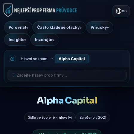
CS
Porovnat
Často kladené otázky
Příručky
v
v
v
Insights
Inzerujte
v
v
Hlavní seznam
Alpha Capital
Alpha Capital
Sídlo ve Spojené království
Založeno v 2021