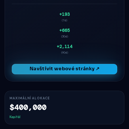
+193
(7d)
+665
(30d)
+2,114
(90d)
Navštívit webové stránky ↗
MAXIMÁLNÍ ALOKACE
$400,000
Kapitál