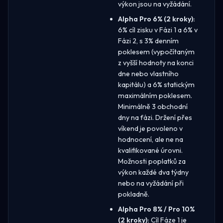
výkon jsou na vyžádání.
Alpha Pro 6% (2 kroky):
6% cíl zisku v Fázi 1 a 6% v
Fázi 2, s 3% denním
poklesem (vypočítaným
z vyšší hodnoty na konci
dne nebo vlastního
kapitálu) a 6% statickým
maximálním poklesem.
Minimálně 3 obchodní
dny na fázi. Držení přes
víkend je povoleno v
hodnocení, ale ne na
kvalifikované úrovni.
Možnosti poplatků za
výkon každé dva týdny
nebo na vyžádání při
pokladně.
Alpha Pro 8% / Pro 10%
(2 kroky):
Cíl Fáze 1 je