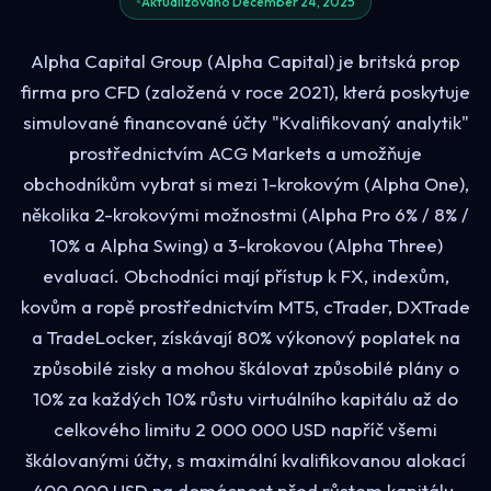
Aktualizováno December 24, 2025
Alpha Capital Group (Alpha Capital) je britská prop
firma pro CFD (založená v roce 2021), která poskytuje
simulované financované účty "Kvalifikovaný analytik"
prostřednictvím ACG Markets a umožňuje
obchodníkům vybrat si mezi 1-krokovým (Alpha One),
několika 2-krokovými možnostmi (Alpha Pro 6% / 8% /
10% a Alpha Swing) a 3-krokovou (Alpha Three)
evaluací. Obchodníci mají přístup k FX, indexům,
kovům a ropě prostřednictvím MT5, cTrader, DXTrade
a TradeLocker, získávají 80% výkonový poplatek na
způsobilé zisky a mohou škálovat způsobilé plány o
10% za každých 10% růstu virtuálního kapitálu až do
celkového limitu 2 000 000 USD napříč všemi
škálovanými účty, s maximální kvalifikovanou alokací
400 000 USD na domácnost před růstem kapitálu.