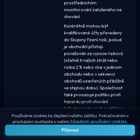
prostřednictvím
monitorování založeného na
chování.
Konkrétně mohou být
kvalifikované účty převedeny
do Skupiny řízení rizik, pokud
je obchodní přístup
považován za vysoce rizikový
(včetně trvalých ztrát nebo
rizika 2 % nebo více v jednom
obchodu nebo v sekvenci
obchodů uzavřených přibližně
ve stejnou dobu). Společnost
také prosazuje politiku proti
hazardu proti chování
"všechno nebo nic" a náhlým,
nadměrným změnám velikosti
Používáme cookies ke zlepšení vašeho zážitku. Pokračováním v
procházení souhlasíte s našimi
Zásadami používání cookies
.
4
lotu v porovnání s normálním
průměrem účtu.
Přijmout