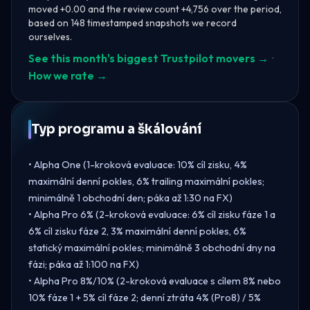
moved +0.00 and the review count +4,756 over the period,
based on 148 timestamped snapshots we record
ourselves.
See this month's biggest Trustpilot movers →
·
How we rate →
Typ programu a škálování
• Alpha One (1-kroková evaluace: 10% cíl zisku, 4%
maximální denní pokles, 6% trailing maximální pokles;
minimálně 1 obchodní den; páka až 1:30 na FX)
• Alpha Pro 6% (2-kroková evaluace: 6% cíl zisku fáze 1 a
6% cíl zisku fáze 2, 3% maximální denní pokles, 6%
statický maximální pokles; minimálně 3 obchodní dny na
fázi; páka až 1:100 na FX)
• Alpha Pro 8%/10% (2-kroková evaluace s cílem 8% nebo
10% fáze 1 + 5% cíl fáze 2; denní ztráta 4% (Pro8) / 5%