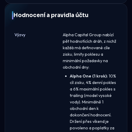
Hodnocení a pravidla účtu
Výzvy
Alpha Capital Group nabízí
pět hodnotících dráh, z nichž
každá má definované cíle
zisku, limity poklesu a
minimální požadavky na
obchodní dny:
Alpha One (1 krok):
10%
cíl zisku, 4% denní pokles
a 6% maximální pokles s
trailing (model vysoké
vody). Minimálně 1
obchodní den k
dokončení hodnocení.
Držení přes víkend je
povoleno a poplatky za