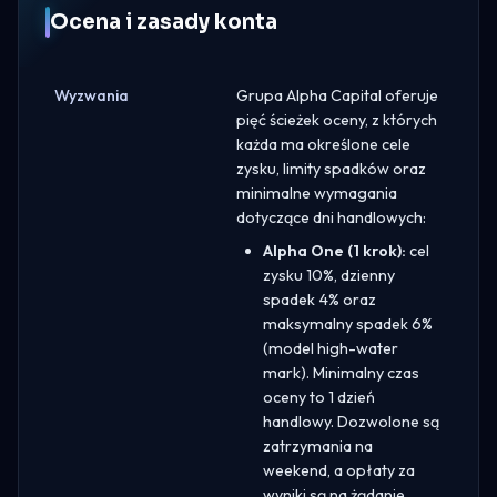
Ocena i zasady konta
Wyzwania
Grupa Alpha Capital oferuje
pięć ścieżek oceny, z których
każda ma określone cele
zysku, limity spadków oraz
minimalne wymagania
dotyczące dni handlowych:
Alpha One (1 krok):
cel
zysku 10%, dzienny
spadek 4% oraz
maksymalny spadek 6%
(model high-water
mark). Minimalny czas
oceny to 1 dzień
handlowy. Dozwolone są
zatrzymania na
weekend, a opłaty za
wyniki są na żądanie.