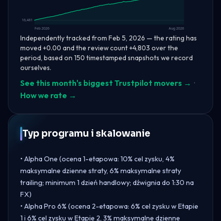
16,481
Feb 2026
Aug 2026
Independently tracked from Feb 5, 2026 — the rating has
moved +0.00 and the review count +4,803 over the
period, based on 150 timestamped snapshots we record
ourselves.
See this month's biggest Trustpilot movers →
·
How we rate →
Typ programu i skalowanie
• Alpha One (ocena 1-etapowa: 10% cel zysku, 4%
maksymalne dzienne straty, 6% maksymalne straty
trailing; minimum 1 dzień handlowy; dźwignia do 1:30 na
FX)
• Alpha Pro 6% (ocena 2-etapowa: 6% cel zysku w Etapie
1 i 6% cel zysku w Etapie 2, 3% maksymalne dzienne