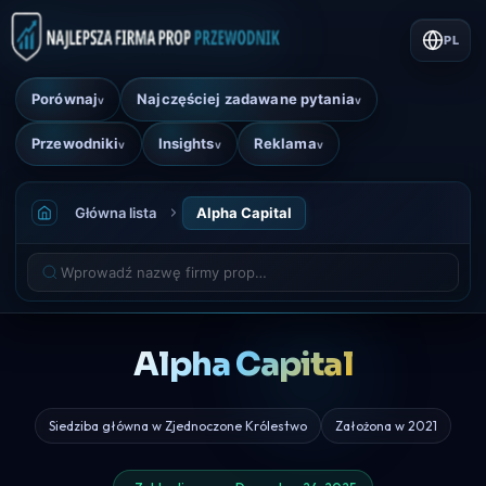
PL
Porównaj
Najczęściej zadawane pytania
v
v
Przewodniki
Insights
Reklama
v
v
v
Główna lista
Alpha Capital
Alpha Capital
Siedziba główna w Zjednoczone Królestwo
Założona w 2021