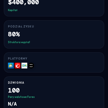
$400,000
Kapitał
PODZIAŁ ZYSKU
80%
Struktura wypłat
PLATFORMY
MT5
cTrader
DXtrade
TradeLocker
DŹWIGNIA
100
Pary walutowe Forex
N/A