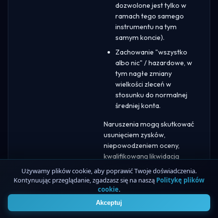
dozwolone jest tylko w
ramach tego samego
instrumentu na tym
samym koncie).
Zachowanie "wszystko
albo nic" / hazardowe, w
tym nagłe zmiany
wielkości zleceń w
stosunku do normalnej
średniej konta.
Naruszenia mogą skutkować
usunięciem zysków,
niepowodzeniem oceny,
kwalifikowaną likwidacją
konta i/lub zakazem
Używamy plików cookie, aby poprawić Twoje doświadczenia.
korzystania z platformy, w
Kontynuując przeglądanie, zgadzasz się na naszą
Politykę plików
zależności od powagi
cookie
.
4
sytuacji.
Akceptuj