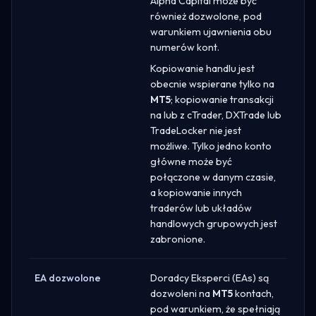
Alpha Capital może być
również dozwolone, pod
warunkiem ujawnienia obu
numerów kont.
Kopiowanie handlu jest
obecnie wspierane tylko na
MT5
; kopiowanie transakcji
na lub z cTrader, DXTrade lub
TradeLocker nie jest
możliwe. Tylko jedno konto
główne może być
połączone w danym czasie,
a kopiowanie innych
traderów lub układów
handlowych grupowych jest
zabronione.
EA dozwolone
Doradcy Eksperci (EAs) są
dozwoleni na
MT5
kontach,
pod warunkiem, że spełniają