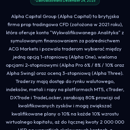
Zaktualizowano December 24, 2025
Alpha Capital Group (Alpha Capital) to brytyjska
firma prop tradingowa CFD (założona w 2021 roku),
która oferuje konta "Wykwalifikowanego Analityka" z
symulowanym finansowaniem za pośrednictwem
ACG Markets i pozwala traderom wybierać między
jedną opcją 1-stopniową (Alpha One), wieloma
opcjami 2-stopniowymi (Alpha Pro 6% / 8% / 10% oraz
Alpha Swing) oraz oceną 3-stopniową (Alpha Three).
Traderzy mają dostęp do rynku walutowego,
indeksów, metali i ropy na platformach MT5, cTrader,
DXTrade i TradeLocker, zarabiają 80% prowizji od
kwalifikowanych zysków i mogą zwiększać
kwalifikowane plany o 10% na każde 10% wzrostu
wirtualnego kapitału, aż do łącznej kwoty 2 000 000
USD na wszystkich skalowanych kontach, z