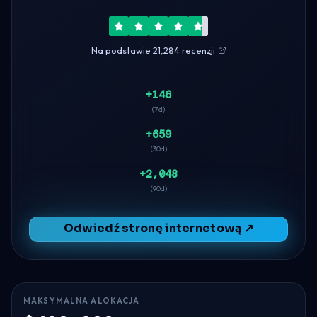
Na podstawie 21,284 recenzji
+146
(7d)
+659
(30d)
+2,048
(90d)
Odwiedź stronę internetową ↗
MAKSYMALNA ALOKACJA