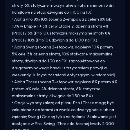
straty, 6% statyczne maksymalne straty; minimum 3 dni
handlowe na etap; dźwignia do 1:100 na FX)
• Alpha Pro 8%/10% (ocena 2-etapowa z celem 8% lub
10% w Etapie 1 + 5% cel w Etapie 2; dzienna strata 4%
(Pro8) / 5% (Pro10); statyczne maksymalne straty 8%
(Pro8) / 10% (Pro10); dźwignia do 1:100 na FX)
• Alpha Swing (ocena 2-etapowa: najpierw 10% potem
5% cele, 5% dzienna strata, 10% statyczne maksymalne
straty; dźwignia do 1:30 na FX; zaprojektowana do
długoterminowego handlu z trzymaniem pozycji w
weekendy i luźnymi zasadami dotyczącymi wiadomości)
• Alpha Three (ocena 3-etapowa: najpierw 8% potem 4%
potem 4% cele, 4% dzienna strata, 6% statyczne
maksymalne straty; dźwignia do 1:50 na FX)
• Opcje wypłaty zależą od planu: Pro i Three mogą być
zakupione z opłatami za wyniki co dwa tygodnie lub na
żądanie; Swing i One są tylko na żądanie. Skalowanie jest
dostępne w Pro, Swing i Three do łącznej kwoty 2 000