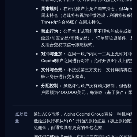
周末规则：
在评估账户上允许周末持仓，但Alpha 
周末持仓（违规将被视为轻微违规，利润将被移除）
Three允许合格账户在周末持仓。
禁止行为：
公司禁止试图利用不现实的成交或价格
延迟/前置交易/高频交易）、订单簿垃圾邮件、反
及组合交易或信号跟随模式。
对冲与叠加：
在同一账户内同一工具上允许对冲，但
Capital账户之间进行对冲；允许开设3个以上的
支付与合规：
不接受第三方支付，支付详情将在KY
验证身份进行交叉检查。
分配控制：
虽然评估账户没有购买限制，但合格账
户限额为400,000美元，每策略（基于资产）限额为
点差质
通过ACG市场，Alpha Capital Group宣传一种
量
低延迟执行和从约
0.1
开始的原始点差（加上原始账户
免佣金，但通常具有更宽的全包点差。
与任何CFD环境一样，实时点差在流动性不足的时段