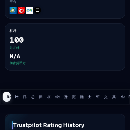
平台
MT5
cTrader
DXtrade
TradeLocker
杠杆
100
外汇对
N/A
加密货币对
Rating History
计划
日损失
总体损失
回撤模型
杠杆
经纪商
佣金
资产
新闻交易
支付
评估
交易规则
其他细节
比较
Trustpilot Rating History