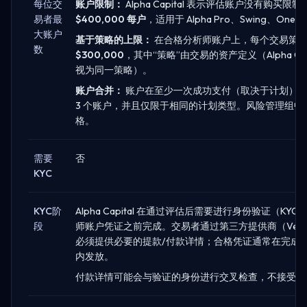
每位交
账户限制：
Alpha Capital 表示评估账户没有购买
易者最
$400,000 每户
，适用于 Alpha Pro、Swing、One 和
大账户
基于策略的上限：
在合格分析师账户上，每个交易策
数
$300,000
，其中“策略”由交易的资产定义（Alpha Cap
视为同一策略）。
账户合并：
账户在至少一次成功支付（取决于计划）
3 个账户，并且仅限于相同的计划类型。风险管理组中
格。
需要
否
KYC
KYC阶
Alpha Capital 在通过评估后需要进行身份验证（K
段
师账户凭证之前完成。交易者通过第三方提供商（Verif
必须提供必要的提款/付款详情；合格凭证通常在完成 KY
内发放。
付款详情可能会与验证的身份进行交叉检查，不接受第