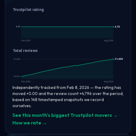
Trustpilot rating
4.70
4.70
4.70
Feb 2026
Aug 2026
Total reviews
21,406
21,406
16,610
Feb 2026
Aug 2026
Independently tracked from Feb 8, 2026 — the rating has
moved +0.00 and the review count +4,796 over the period,
based on 148 timestamped snapshots we record
ourselves.
See this month's biggest Trustpilot movers →
·
How we rate →