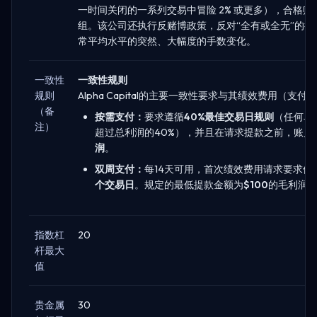
一时间关闭的一系列交易中冒险 2% 或更多），合格
组。该公司还执行反赌博政策，反对“全有或全无”的
常平均水平的突然、大幅度的手数变化。
一致性
一致性规则
规则
Alpha Capital的主要一致性要求与其绩效费用（支
（备
按需支付：
要求遵循
40%最佳交易日规则
（任何单
注）
超过总利润的40%），并且在请求提款之前，账户
润
。
双周支付：
每14天可用，首次绩效费用请求要求使
个交易日
。规定的最低提款金额为
$100
的毛利润
指数杠
20
杆最大
值
贵金属
30