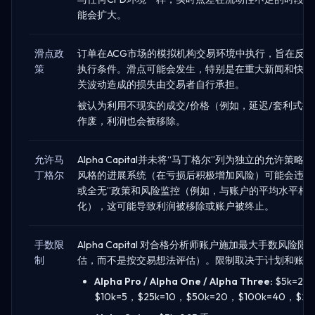
能会扩大。
滑点政
订单在ACG市场的模拟机构交易环境中执行，旨在反
策
执行条件。滑点可能会发生，特别是在重大新闻和快速
关波动造成的损失由交易者自行承担。
被认为利用不现实的成交/价格（例如，延迟/套利式
作废，利润也会被移除。
允许马
Alpha Capital并未将“马丁格尔”列为独立的允许
丁格尔
风格的进展系统（在亏损后积极增加风险）可能会违反
或全无”政策和风险监控（例如，与账户的平均水平相
化），这可能导致利润被移除或账户被终止。
手数限
Alpha Capital 对合格分析师账户施加最大手数风
制
估，而不是按交易想法评估）。限制取决于计划和账户
Alpha Pro / Alpha One / Alpha Three:
$5k=2.5
$10k=5，$25k=10，$50k=20，$100k=40，$20