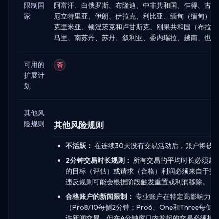
限制国
阿富汗、白俄罗斯、布隆迪、中非共和国、乍得、古巴
家
厄立特里亚、伊朗、伊拉克、利比亚、缅甸（缅甸）、
克里米亚、顿涅茨克和卢甘斯克、刚果共和国（布拉柴
马里、南苏丹、苏丹、叙利亚、委内瑞拉、越南、也门
可用的
否
扩展计
划
其他风
险规则
其他风险规则
不活跃：
在连续30天没有交易活动后，账户将被
2分钟交易时长规则：
所有交易的平均时长必须超过
的目标（评估）或请求（合格）利润必须来自于持
违反规则可能会根据阶段触发重置或利润移除。
合格账户的新闻限制：
专业账户在特定高影响力公
（Pro8/10每侧2分钟；Pro6、One和Three
许新闻交易，但在4分钟窗口内发起的交易必须持续