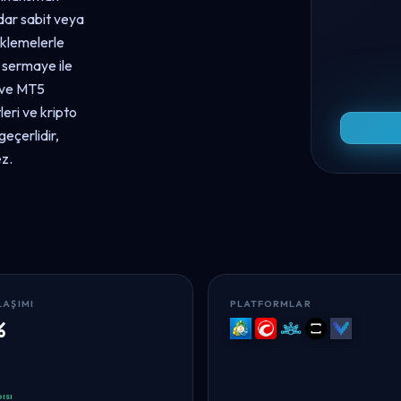
dar sabit veya
eklemelerle
 sermaye ile
a ve MT5
leri ve kripto
geçerlidir,
ez.
LAŞIMI
PLATFORMLAR
%
MT5
cTrader
Match-
TradeLocker
Volumetr
Trader
ısı