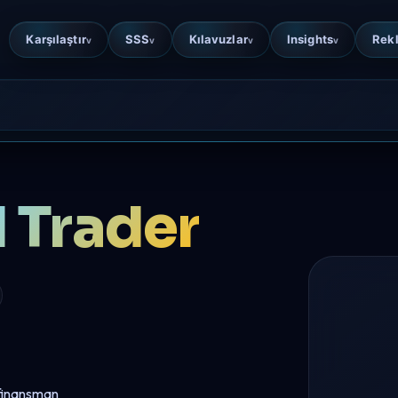
Karşılaştır
SSS
Kılavuzlar
Insights
Rek
v
v
v
v
 Trader
 finansman