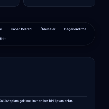
ar
Haber Ticareti
Ödemeler
Değerlendirme
dirim
ük/toplam çekilme limitleri her biri 1 puan artar.