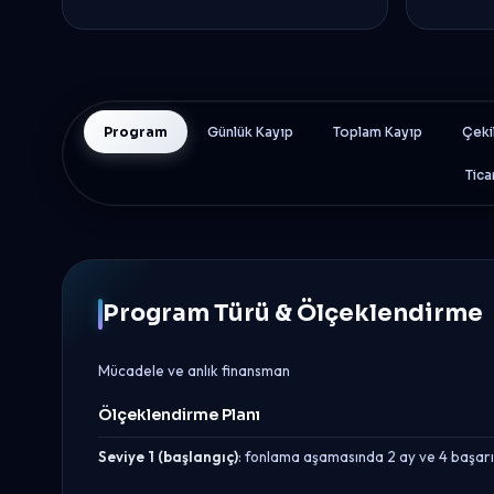
Program
Günlük Kayıp
Toplam Kayıp
Çeki
Tica
Program Türü & Ölçeklendirme
Mücadele ve anlık finansman
Ölçeklendirme Planı
Seviye 1 (başlangıç)
: fonlama aşamasında 2 ay ve 4 başarıl