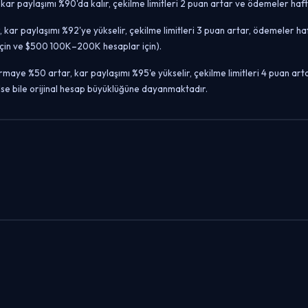
r paylaşımı %90'da kalır, çekilme limitleri 2 puan artar ve ödemeler haftal
ar paylaşımı %92'ye yükselir, çekilme limitleri 3 puan artar, ödemeler haft
çin ve $500 100K–200K hesaplar için).
rmaye %50 artar, kar paylaşımı %95'e yükselir, çekilme limitleri 4 puan ar
lse bile orijinal hesap büyüklüğüne dayanmaktadır.