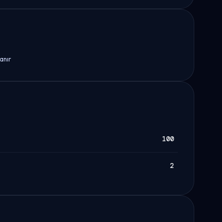
anır
100
2