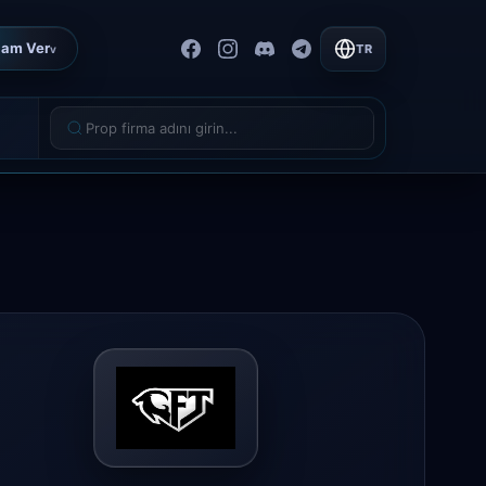
lam Ver
TR
v