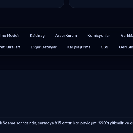
lme Modeli
Kaldıraç
Aracı Kurum
Komisyonlar
Varlıkl
ret Kuralları
Diğer Detaylar
Karşılaştırma
SSS
Geri Bil
ı ödeme sonrasında, sermaye %15 artar, kar paylaşımı %90'a yükselir ve günl