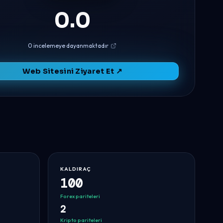
0.0
0 incelemeye dayanmaktadır
Web Sitesini Ziyaret Et ↗
KALDIRAÇ
100
ica
Forex pariteleri
2
Kripto pariteleri