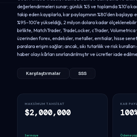
değerlendirmeleri sunar; günlük %5 ve toplamda %10'a ka
takip eden kayıplarla, kar paylaşımının %80'den başlayıp 
%95–100'e yükseldiği, 2 milyon dolara kadar ölçeklenebilir
birlikte, MatchTrader, TradeLocker, cTrader, Volumetric
üzerinden forex, endeksler, metaller, emtialar, hisse senet
paralara erişim sağlar; ancak, sıkı tutarlılık ve risk kuralları 
haber olayı kârları sınırlandırılmıştır ve ücretler iade edilm
Karşılaştırmalar
SSS
MAKSIMUM TAHSISAT
KAR PAY
$2,000,000
100
Sermaye
Ödeme yap