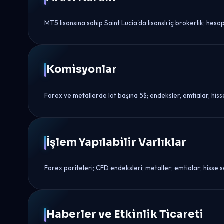
MT5 lisansına sahip Saint Lucia'da lisanslı iç brokerlik; he
Komisyonlar
Forex ve metallerde lot başına 5$; endeksler, emtialar, hiss
İşlem Yapılabilir Varlıklar
Forex pariteleri; CFD endeksleri; metaller; emtialar; hisse s
Haberler ve Etkinlik Ticareti