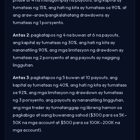
tumataas ng 15%, ang hati ng kita ay tumataas sa 90%, at
ang araw-araw/pangkalahatang drawdowns ay
tumataas ng 1 porsyento.
Antas 2
: pagkatapos ng 4 na buwan at 6 na payouts,
ang kapital ay tumataas ng 30%, ang hati ng kita ay
nananatiling 90%, ang mga limitasyon ng drawdown ay
tumataas ng 2 porsyento at ang payouts ay nagiging
lingguhan.
Antas 3
: pagkatapos ng 5 buwan at 10 payouts, ang
kapital ay tumataas ng 40%, ang hati ng kita ay tumataas
sa 92%, ang mga limitasyon ng drawdown ay tumataas
ng 3 porsyento, ang payouts ay nananatiling lingguhan,
ang mga trader ay tumatanggap ng libreng hamon sa
pagkabigo at isang buwanang sahod ($300 para sa 5K–
50K na mga account at $500 para sa 100K–200K na
mga account).