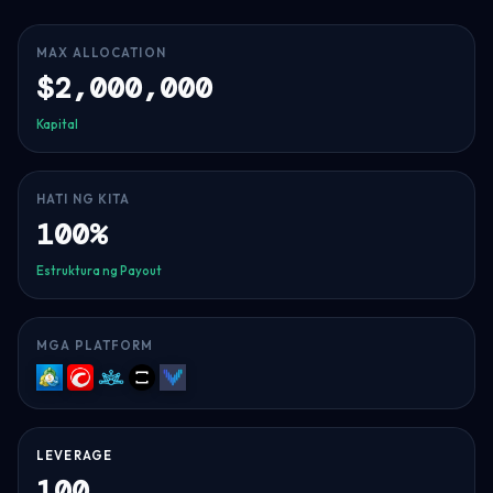
MAX ALLOCATION
$2,000,000
Kapital
HATI NG KITA
100%
Estruktura ng Payout
MGA PLATFORM
MT5
cTrader
Match-
TradeLocker
Volumetrica
Trader
LEVERAGE
100