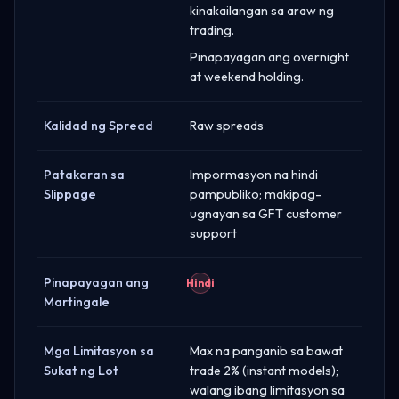
kinakailangan sa araw ng
trading.
Pinapayagan ang overnight
at weekend holding.
Kalidad ng Spread
Raw spreads
Patakaran sa
Impormasyon na hindi
Slippage
pampubliko; makipag-
ugnayan sa GFT customer
support
Pinapayagan ang
Hindi
Martingale
Mga Limitasyon sa
Max na panganib sa bawat
Sukat ng Lot
trade 2% (instant models);
walang ibang limitasyon sa