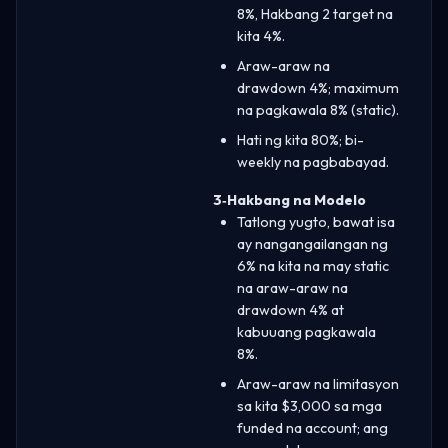
8%, Hakbang 2 target na
kita 4%.
Araw-araw na
drawdown 4%; maximum
na pagkawala 8% (static).
Hati ng kita 80%; bi-
weekly na pagbabayad.
3‑Hakbang na Modelo
Tatlong yugto, bawat isa
ay nangangailangan ng
6% na kita na may static
na araw-araw na
drawdown 4% at
kabuuang pagkawala
8%.
Araw-araw na limitasyon
sa kita $3,000 sa mga
funded na account; ang