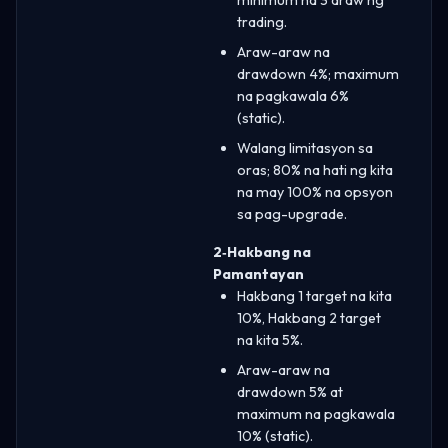
trading.
Araw-araw na
drawdown 4%; maximum
na pagkawala 6%
(static).
Walang limitasyon sa
oras; 80% na hati ng kita
na may 100% na opsyon
sa pag-upgrade.
2‑Hakbang na
Pamantayan
Hakbang 1 target na kita
10%, Hakbang 2 target
na kita 5%.
Araw-araw na
drawdown 5% at
maximum na pagkawala
10% (static).