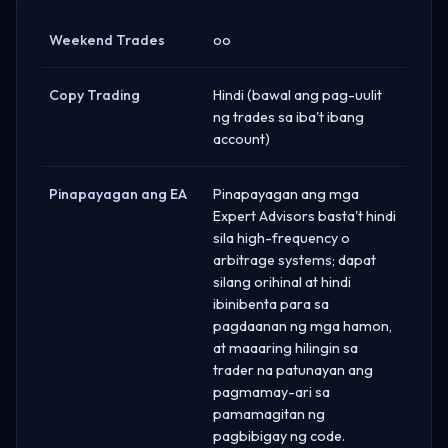
Weekend Trades
oo
Copy Trading
Hindi (bawal ang pag-uulit
ng trades sa iba't ibang
account)
Pinapayagan ang EA
Pinapayagan ang mga
Expert Advisors basta't hindi
sila high-frequency o
arbitrage systems; dapat
silang orihinal at hindi
ibinibenta para sa
pagdaanan ng mga hamon,
at maaaring hilingin sa
trader na patunayan ang
pagmamay-ari sa
pamamagitan ng
pagbibigay ng code.