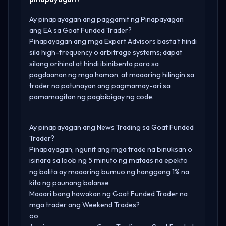
Ay pinapayagan ang paggamit ng Pinapayagan
ang EA sa Goat Funded Trader?
Pinapayagan ang mga Expert Advisors basta't hindi
sila high-frequency o arbitrage systems; dapat
silang orihinal at hindi ibinibenta para sa
pagdaanan ng mga hamon, at maaaring hilingin sa
trader na patunayan ang pagmamay-ari sa
pamamagitan ng pagbibigay ng code.
Ay pinapayagan ang News Trading sa Goat Funded
Trader?
Pinapayagan; ngunit ang mga trade na binuksan o
isinara sa loob ng 5 minuto ng mataas na epekto
ng balita ay maaaring bumuo ng hanggang 1% na
kita ng paunang balanse
Maaari bang hawakan ng Goat Funded Trader na
mga trader ang Weekend Trades?
oo