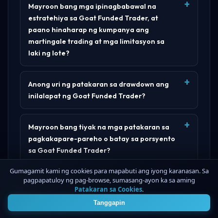
Mayroon bang mga ipinagbabawal na
estratehiya sa Goat Funded Trader, at
paano hinaharap ng kumpanya ang
martingale trading at mga limitasyon sa
laki ng lote?
Anong uri ng patakaran sa drawdown ang
inilalapat ng Goat Funded Trader?
Mayroon bang tiyak na mga patakaran sa
pagkakapare-pareho o batay sa porsyento
sa Goat Funded Trader?
Gumagamit kami ng cookies para mapabuti ang iyong karanasan. Sa
pagpapatuloy ng pag-browse, sumasang-ayon ka sa aming
Nag-aalok ba ang Goat Funded Trader ng
Patakaran sa Cookies
.
4
iba't ibang modelo ng programa o
Tanggapin
pagsusuri?