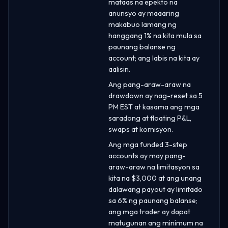
mataas na epekto na
anunsyo ay maaaring
makabuo lamang ng
hanggang 1% na kita mula sa
paunang balanse ng
account; ang labis na kita ay
aalisin.
Ang pang-araw-araw na
drawdown ay nag-reset sa 5
PM EST at kasama ang mga
saradong at floating P&L,
swaps at komisyon.
Ang mga funded 3-step
accounts ay may pang-
araw-araw na limitasyon sa
kita na $3,000 at ang unang
dalawang payout ay limitado
sa 6% ng paunang balanse;
ang mga trader ay dapat
matugunan ang minimum na