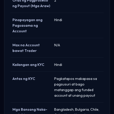
Oras ng Pagproseso
2
ng Payout (Mga Araw)
Pinapayagan ang
Hindi
Pagsasama ng
Account
Max na Account
N/A
bawat Trader
Kailangan ang KYC
Hindi
Antas ng KYC
Pagkatapos makapasa sa
pagsusuri at bago
matanggap ang funded
account at unang payout
Mga Bansang Naka-
Bangladesh, Bulgaria, Chile,