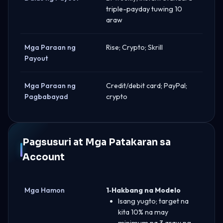
triple-payday tuwing 10
araw
Mga Paraan ng
Rise; Crypto; Skrill
Payout
Mga Paraan ng
Credit/debit card; PayPal;
Pagbabayad
crypto
Pagsusuri at Mga Patakaran sa
Account
Mga Hamon
1‑Hakbang na Modelo
Isang yugto; target na
kita 10% na may
minimum na 3 araw ng