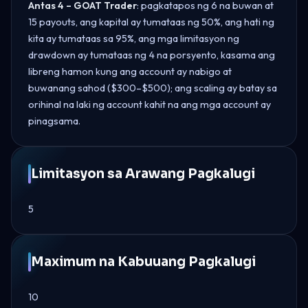
Antas 4 – GOAT Trader
: pagkatapos ng 6 na buwan at
15 payouts, ang kapital ay tumataas ng 50%, ang hati ng
kita ay tumataas sa 95%, ang mga limitasyon ng
drawdown ay tumataas ng 4 na porsyento, kasama ang
libreng hamon kung ang account ay nabigo at
buwanang sahod ($300–$500); ang scaling ay batay sa
orihinal na laki ng account kahit na ang mga account ay
pinagsama.
Limitasyon sa Arawang Pagkalugi
5
Maximum na Kabuuang Pagkalugi
10