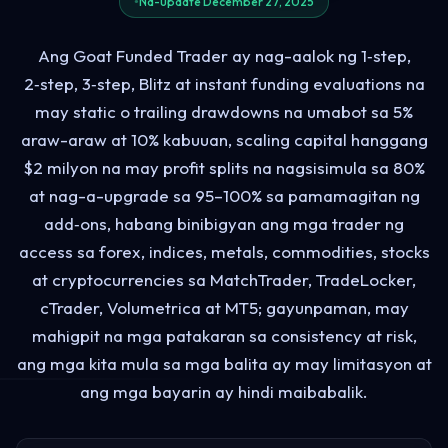
Na-update December 27, 2025
Ang Goat Funded Trader ay nag-aalok ng 1‑step,
2‑step, 3‑step, Blitz at instant funding evaluations na
may static o trailing drawdowns na umabot sa 5%
araw-araw at 10% kabuuan, scaling capital hanggang
$2 milyon na may profit splits na nagsisimula sa 80%
at nag-a-upgrade sa 95–100% sa pamamagitan ng
add‑ons, habang binibigyan ang mga trader ng
access sa forex, indices, metals, commodities, stocks
at cryptocurrencies sa MatchTrader, TradeLocker,
cTrader, Volumetrica at MT5; gayunpaman, may
mahigpit na mga patakaran sa consistency at risk,
ang mga kita mula sa mga balita ay may limitasyon at
ang mga bayarin ay hindi maibabalik.