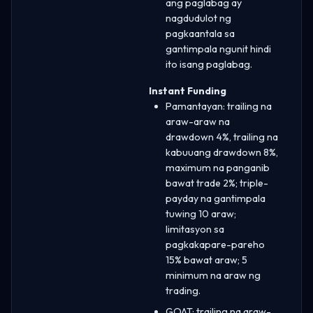
ang paglabag ay
nagdudulot ng
pagkaantala sa
gantimpala ngunit hindi
ito isang paglabag.
Instant Funding
Pamantayan: trailing na
araw-araw na
drawdown 4%, trailing na
kabuuang drawdown 8%,
maximum na panganib
bawat trade 2%; triple-
payday na gantimpala
tuwing 10 araw;
limitasyon sa
pagkakapare-pareho
15% bawat araw; 5
minimum na araw ng
trading.
GOAT: trailing na araw-