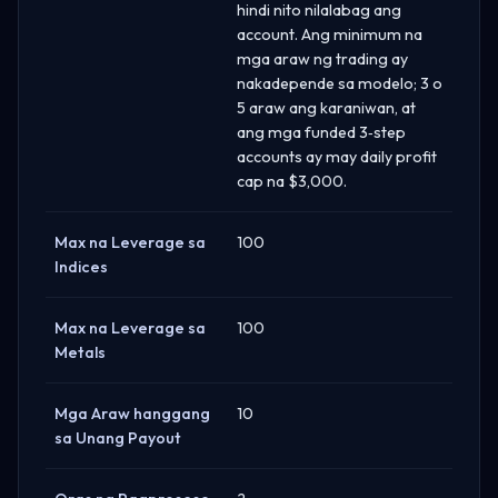
hindi nito nilalabag ang
account. Ang minimum na
mga araw ng trading ay
nakadepende sa modelo; 3 o
5 araw ang karaniwan, at
ang mga funded 3‑step
accounts ay may daily profit
cap na $3,000.
Max na Leverage sa
100
Indices
Max na Leverage sa
100
Metals
Mga Araw hanggang
10
sa Unang Payout