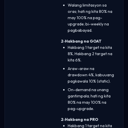
Walang limitasyon sa
oras; hati ng kita 80% na
may 100% na pag-
upgrade; bi-weekly na
pagbabayad.
2‑Hakbang na GOAT
Hakbang 1 target na kita
8%, Hakbang 2 target na
kita 6%.
Araw-araw na
drawdown 4%, kabuuang
pagkawala 10% (static).
On-demand na unang
gantimpala; hati ng kita
80% na may 100% na
pag-upgrade.
2‑Hakbang na PRO
Hakbang 1 target na kita