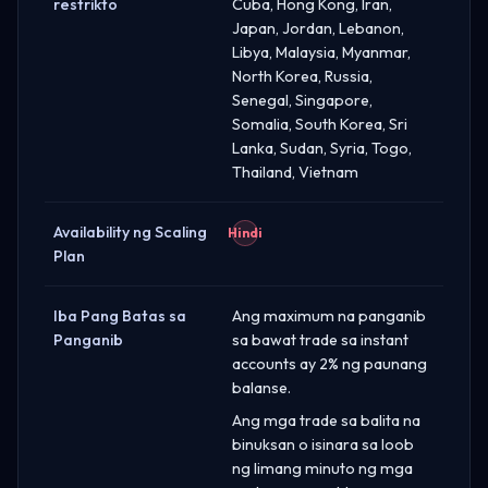
restrikto
Cuba, Hong Kong, Iran,
Japan, Jordan, Lebanon,
Libya, Malaysia, Myanmar,
North Korea, Russia,
Senegal, Singapore,
Somalia, South Korea, Sri
Lanka, Sudan, Syria, Togo,
Thailand, Vietnam
Availability ng Scaling
Hindi
Plan
Iba Pang Batas sa
Ang maximum na panganib
Panganib
sa bawat trade sa instant
accounts ay 2% ng paunang
balanse.
Ang mga trade sa balita na
binuksan o isinara sa loob
ng limang minuto ng mga