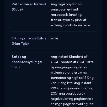
Patakaran sa Refund
Ang mga bayarin sa
(Code)
pagsusuri ay hindi
maibabalik; lahat ng
transaksyon ay pinal at
walang ibinabalik na pera
3 Porsyento na Batas
wala
(Mga Tala)
Batas ng
Ang Instant Standard at
Konsistensya (Mga
GOAT models at GOAT Blitz
Tala)
ay nangangailangan na
walang solong araw na
bumubuo ng higit sa 15% ng
kabuuang kita; ang Instant
PRO ay nagpapahintulot ng
20%; ang paglabag ay
nagdudulot ng pagkaantala
sa mga pagbabayad ngunit