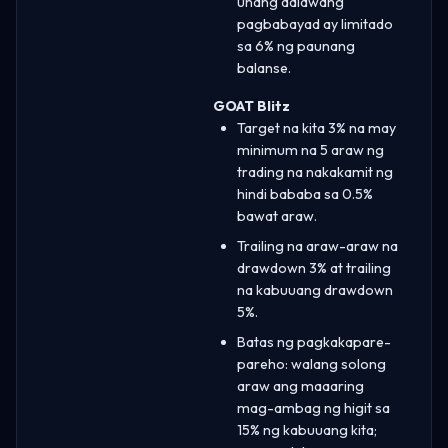
unang dalawang
pagbabayad ay limitado
sa 6% ng paunang
balanse.
GOAT Blitz
Target na kita 3% na may
minimum na 5 araw ng
trading na nakakamit ng
hindi bababa sa 0.5%
bawat araw.
Trailing na araw-araw na
drawdown 3% at trailing
na kabuuang drawdown
5%.
Batas ng pagkakapare-
pareho: walang solong
araw ang maaaring
mag-ambag ng higit sa
15% ng kabuuang kita;