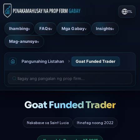
TL
Ihambing
FAQs
Mga Gabay
Insights
v
v
v
v
Mag-anunsyo
v
Pangunahing Listahan
Goat Funded Trader
Goat Funded Trader
Nakabase sa Saint Lucia
Itinatag noong 2022