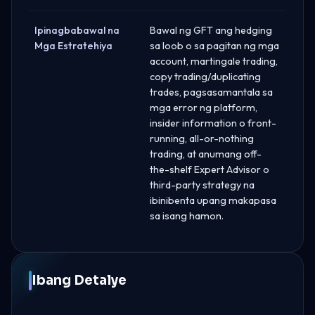
Ipinagbabawal na
Bawal ng GFT ang hedging
Mga Estratehiya
sa loob o sa pagitan ng mga
account, martingale trading,
copy trading/duplicating
trades, pagsasamantala sa
mga error ng platform,
insider information o front-
running, all-or-nothing
trading, at anumang off-
the-shelf Expert Advisor o
third-party strategy na
ibinibenta upang makapasa
sa isang hamon.
Ibang Detalye