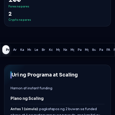
Forex na pares
2
Crypto na pares
Programa
Araw-araw na Pagkalugi
Kabuuang Pagkalugi
Modelo ng Drawdown
Leverage
Broker
Komisyon
Mga Asset
News Trading
Mga Bayad
Pagsusuri
Mga Patakaran sa T
Ibang Detalye
Paghaham
FAQ
Uri ng Programa at Scaling
Hamon at instant funding
Plano ng Scaling
Antas 1 (simula)
: pagkatapos ng 2 buwan sa funded
phase at 4 na matagumpay na payouts, ang kapital ay