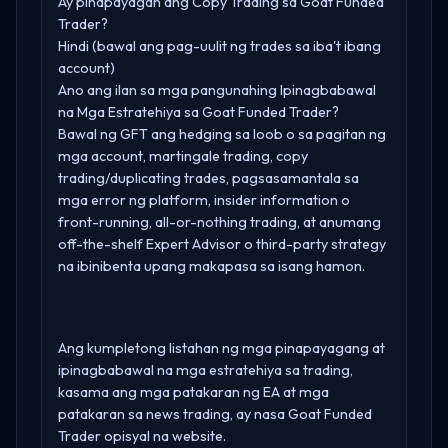
Ay pinapayagan ang Copy Trading sa Goat Funded
Trader?
Hindi (bawal ang pag-uulit ng trades sa iba't ibang
account)
Ano ang ilan sa mga pangunahing Ipinagbabawal
na Mga Estratehiya sa Goat Funded Trader?
Bawal ng GFT ang hedging sa loob o sa pagitan ng
mga account, martingale trading, copy
trading/duplicating trades, pagsasamantala sa
mga error ng platform, insider information o
front-running, all-or-nothing trading, at anumang
off-the-shelf Expert Advisor o third-party strategy
na ibinibenta upang makapasa sa isang hamon.
Ang kumpletong listahan ng mga pinapayagang at
ipinagbabawal na mga estratehiya sa trading,
kasama ang mga patakaran ng EA at mga
patakaran sa news trading, ay nasa
Goat Funded
Trader opisyal na website
.