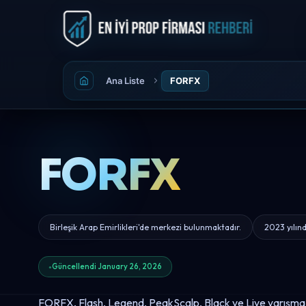
Ana Liste
FORFX
FORFX
Birleşik Arap Emirlikleri'de merkezi bulunmaktadır.
2023 yılın
Güncellendi January 26, 2026
FORFX, Flash, Legend, PeakScalp, Black ve Live yarışma t