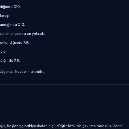
dığında %10.
kayıp.
andığında %10.
ller arasında en yüksek).
onlandığında %10.
yıp.
dığında %10.
üşerse, hesap ihlal edilir.
 başlangıç bakiyesinden ölçüldüğü statik bir çekilme modeli kullanır.