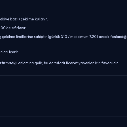
kiye bazlı) çekilme kullanır.
0'de sıfırlanır.
ş çekilme limitlerine sahiptir (günlük %10 / maksimum %20) ancak fonlandığ
arı içerir.
tırmadığı anlamına gelir, bu da tutarlı ticaret yapanlar için faydalıdır.