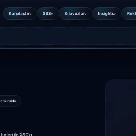
Karşılaştır
SSS
Kılavuzlar
Insights
Rek
v
v
v
v
da kuruldu
ürleri ile %90'a