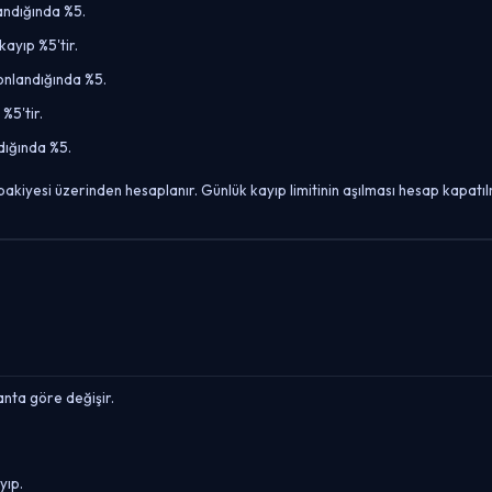
andığında %5.
yıp %5'tir.
onlandığında %5.
%5'tir.
dığında %5.
kiyesi üzerinden hesaplanır. Günlük kayıp limitinin aşılması hesap kapatıl
ta göre değişir.
yıp.