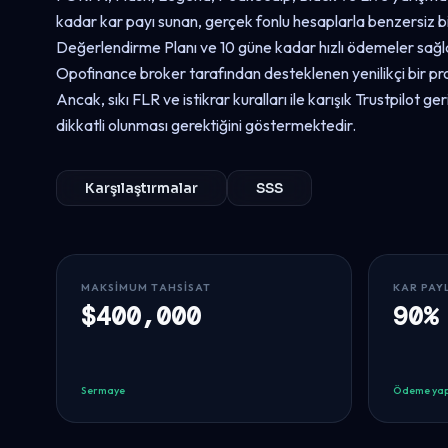
kadar kar payı sunan, gerçek fonlu hesaplarla benzersiz bi
Değerlendirme Planı ve 10 güne kadar hızlı ödemeler sağl
Opofinance broker tarafından desteklenen yenilikçi bir pro
Ancak, sıkı FLR ve istikrar kuralları ile karışık Trustpilot geri
dikkatli olunması gerektiğini göstermektedir.
Karşılaştırmalar
SSS
MAKSIMUM TAHSISAT
KAR PAY
$400,000
90%
Sermaye
Ödeme yap