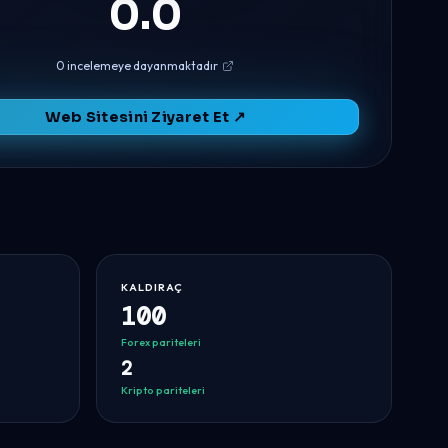
0.0
0 incelemeye dayanmaktadır
Web Sitesini Ziyaret Et ↗
KALDIRAÇ
100
Forex pariteleri
2
Kripto pariteleri