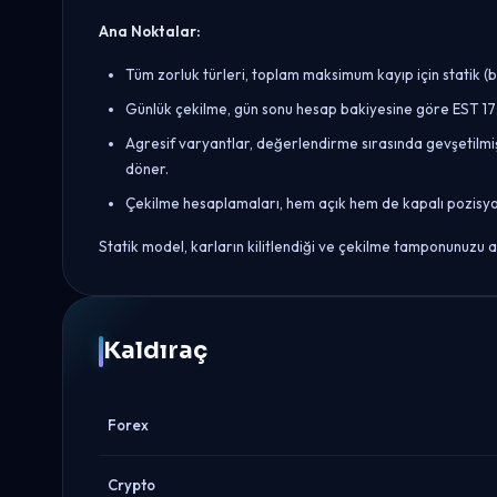
Ana Noktalar:
Tüm zorluk türleri, toplam maksimum kayıp için statik (ba
Günlük çekilme, gün sonu hesap bakiyesine göre EST 17:0
Agresif varyantlar, değerlendirme sırasında gevşetilmi
döner.
Çekilme hesaplamaları, hem açık hem de kapalı pozisyonl
Statik model, karların kilitlendiği ve çekilme tamponunuzu ar
Kaldıraç
Forex
Crypto