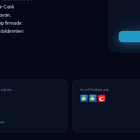
r Canlı
ayan,
p firmadır.
 bildirimleri
LAŞIMI
PLATFORMLAR
MT4
MT5
cTrader
ısı