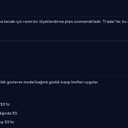
hesabı için resmi bir ölçeklendirme planı sunmamaktadır. Trader'lar, bu 
ık gösteren model bağımlı günlük kayıp limitleri uygular.
5'tir.
dığında %5.
 %5'tir.