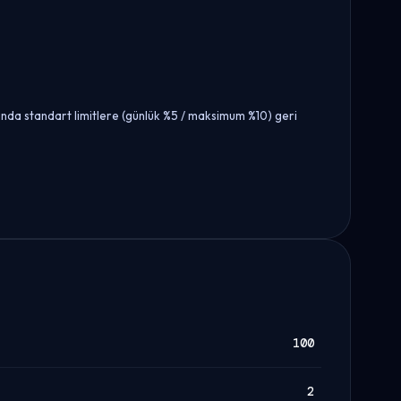
ında standart limitlere (günlük %5 / maksimum %10) geri
100
2