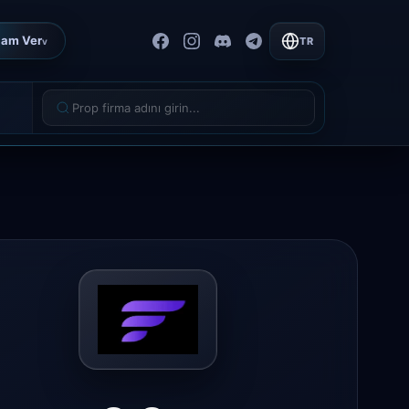
lam Ver
TR
v