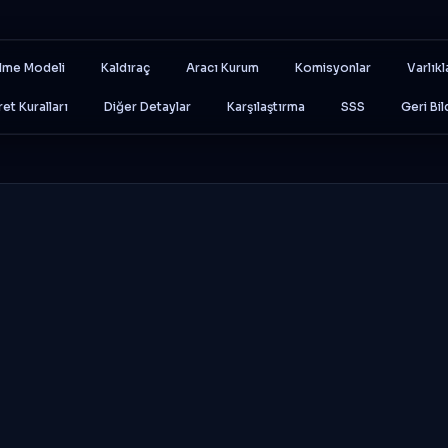
lme Modeli
Kaldıraç
Aracı Kurum
Komisyonlar
Varlıkl
ret Kuralları
Diğer Detaylar
Karşılaştırma
SSS
Geri Bil