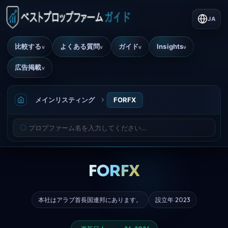
JA
比較する
よくある質問
ガイド
Insights
v
v
v
v
広告掲載
v
メインリスティング
FORFX
FORFX
本社はアラブ首長国連邦にあります。
設立年 2023