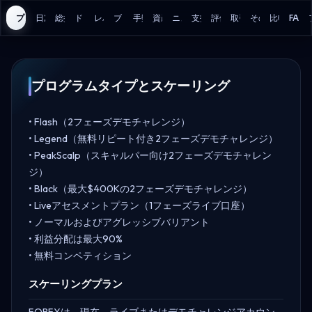
プログラム
日次損失
総損失
ドローダウンモデル
レバレッジ
ブローカー
手数料
資産
ニューストレーディング
支払い
評価
取引ルール
その他の詳細
比較
FAQ
プログラムタイプとスケーリング
• Flash（2フェーズデモチャレンジ）
• Legend（無料リピート付き2フェーズデモチャレンジ）
• PeakScalp（スキャルパー向け2フェーズデモチャレン
ジ）
• Black（最大$400Kの2フェーズデモチャレンジ）
• Liveアセスメントプラン（1フェーズライブ口座）
• ノーマルおよびアグレッシブバリアント
• 利益分配は最大90%
• 無料コンペティション
スケーリングプラン
FORFXは、現在、ライブまたはデモチャレンジアカウン