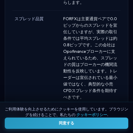
らします。
スプレッド品質
FORFXは主要通貨ペアで0.0
ピップからのスプレッドを宣
伝していますが、実際の取引
条件では平均スプレッドは約
0.8ピップです。この会社は
Opofinanceブローカーに支
えられているため、スプレッ
ドの質はブローカーの機関流
動性を反映しています。トレ
ーダーは宣伝されている最小
値ではなく、典型的な小売
CFDスプレッド条件を期待す
べきです。
ご利用体験を向上させるためにクッキーを使用しています。ブラウジン
スリッページポリシー
FORFXの執行品質は
グを続けることで、私たちの
クッキーポリシー
.
4
Opofinanceのブローカーイ
同意する
ンフラに関連しています。こ
の会社は独自のライブアセス