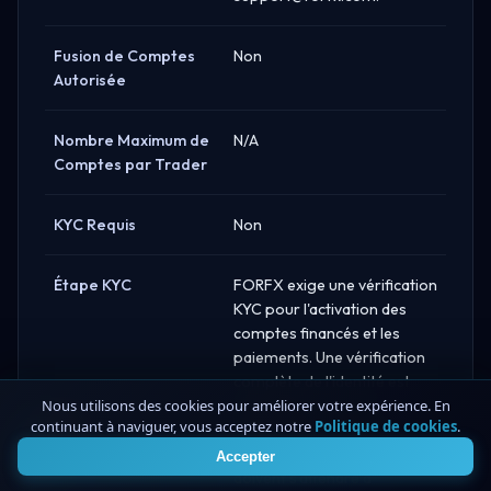
Fusion de Comptes
Non
Autorisée
Nombre Maximum de
N/A
Comptes par Trader
KYC Requis
Non
Étape KYC
FORFX exige une vérification
KYC pour l'activation des
comptes financés et les
paiements. Une vérification
complète de l'identité est
obligatoire lors de la
Nous utilisons des cookies pour améliorer votre expérience. En
continuant à naviguer, vous acceptez notre
Politique de cookies
.
4
transition de l'évaluation au
statut financé. Les traders
Accepter
doivent s'attendre à