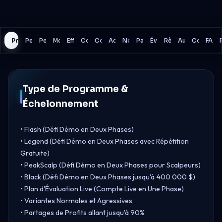
Programme
Perte Quotidienne
Perte Totale
Modèle de Drawdown
Effet de Levier
Courtier
Commissions
Actifs
Nouvelles de Trading
Paiements
Évaluation
Règles de Trading
Autres Détails
Comparai
FAQ
Type de Programme &
Échelonnement
• Flash (Défi Démo en Deux Phases)
• Legend (Défi Démo en Deux Phases avec Répétition
Gratuite)
• PeakScalp (Défi Démo en Deux Phases pour Scalpeurs)
• Black (Défi Démo en Deux Phases jusqu'à 400 000 $)
• Plan d'Évaluation Live (Compte Live en Une Phase)
• Variantes Normales et Agressives
• Partages de Profits allant jusqu'à 90%