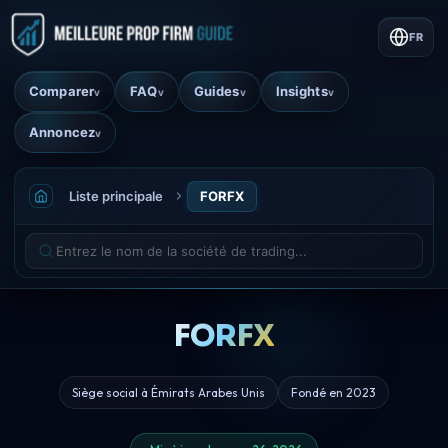
FR
Comparer
FAQ
Guides
Insights
v
v
v
v
Annoncez
v
Liste principale
FORFX
FORFX
Siège social à Émirats Arabes Unis
Fondé en 2023