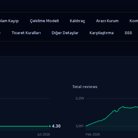
lam Kayıp
Çekilme Modeli
Kaldıraç
Aracı Kurum
Kom
e
Ticaret Kuralları
Diğer Detaylar
Karşılaştırma
SSS
Total reviews
3,299
4.30
3,091
Jul 2026
Feb 2026