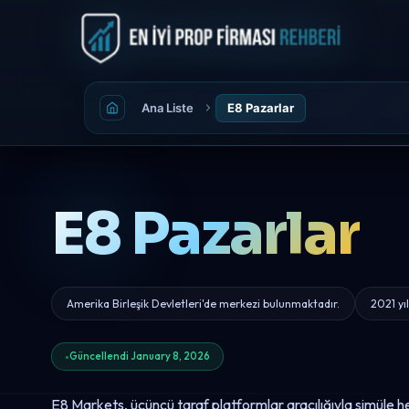
Ana Liste
E8 Pazarlar
E8 Pazarlar
Amerika Birleşik Devletleri'de merkezi bulunmaktadır.
2021 yı
Güncellendi January 8, 2026
E8 Markets, üçüncü taraf platformlar aracılığıyla simüle he