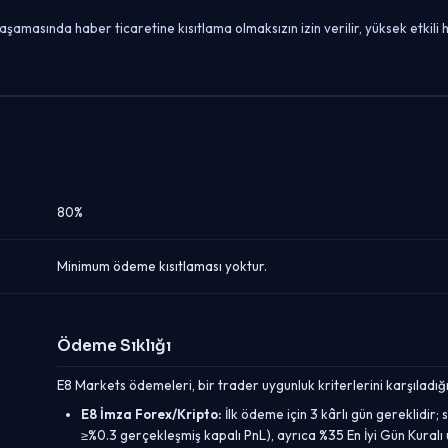
masında haber ticaretine kısıtlama olmaksızın izin verilir, yüksek etkil
80%
Minimum ödeme kısıtlaması yoktur.
Ödeme Sıklığı
E8 Markets ödemeleri, bir trader uygunluk kriterlerini karşıladığı
E8 İmza Forex/Kripto:
İlk ödeme için 3 kârlı gün gereklidir; 
≥%0.3 gerçekleşmiş kapalı PnL), ayrıca %35 En İyi Gün Kural