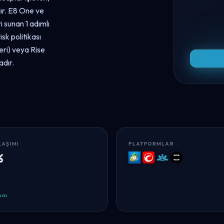
ır. E8 One ve
 sunan 1 adımlı
isk politikası
eri) veya Rise
adır.
LAŞIMI
PLATFORMLAR
%
MT5
cTrader
Match-
TradeLocker
Trader
ısı