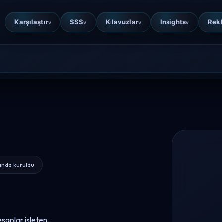
Karşılaştır
SSS
Kılavuzlar
Insights
Rek
v
v
v
v
lında kuruldu
saplar işleten,