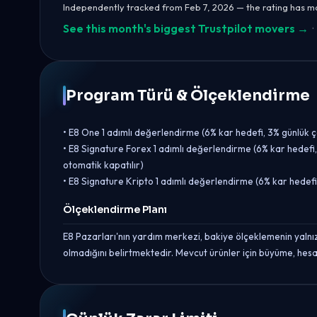
Independently tracked from Feb 7, 2026 — the rating has 
See this month's biggest Trustpilot movers →
·
Program Türü & Ölçeklendirme
• E8 One 1 adımlı değerlendirme (6% kar hedefi, 3% günlük 
• E8 Signature Forex 1 adımlı değerlendirme (6% kar hedefi
otomatik kapatılır)
• E8 Signature Kripto 1 adımlı değerlendirme (6% kar hedef
Ölçeklendirme Planı
E8 Pazarları'nın yardım merkezi, bakiye ölçeklemenin yalnı
olmadığını belirtmektedir. Mevcut ürünler için büyüme, hesap