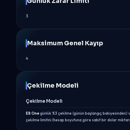
Günlük Zarar Limiti
3
Maksimum Genel Kayıp
4
Çekilme Modeli
Çekilme Modeli
E8 One
günlük %3 çekilme (günün başlangıç bakiyesinden) v
çekilme limitini (hesap boyutuna göre sabit bir dolar mikt