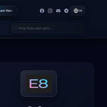
lam Ver
TR
v