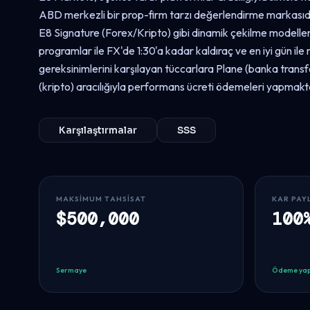
ABD merkezli bir prop-firm tarzı değerlendirme markasıd
E8 Signature (Forex/Kripto) gibi dinamik çekilme modelleri
programlar ile FX'de 1:30'a kadar kaldıraç ve en iyi gün ile r
gereksinimlerini karşılayan tüccarlara Plane (banka transf
(kripto) aracılığıyla performans ücreti ödemeleri yapmakt
Karşılaştırmalar
SSS
MAKSIMUM TAHSISAT
KAR PAY
$500,000
100
Sermaye
Ödeme yap