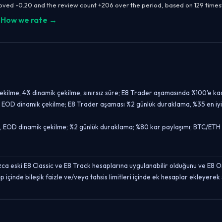
moved -0.20 and the review count +206 over the period, based on 129 tim
How we rate →
çekilme, 4% dinamik çekilme, sınırsız süre; E8 Trader aşamasında %100'e ka
, EOD dinamik çekilme; E8 Trader aşaması %2 günlük duraklama, %35 en iyi 
i, EOD dinamik çekilme; %2 günlük duraklama; %80 kar paylaşımı; BTC/ETH k
zca eski E8 Classic ve E8 Track hesaplarına uygulanabilir olduğunu ve E8 O
 içinde bileşik faizle ve/veya tahsis limitleri içinde ek hesaplar ekleyere