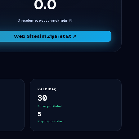
0.0
0 incelemeye dayanmaktadır
Web Sitesini Ziyaret Et ↗
KALDIRAÇ
30
Forex pariteleri
5
Kripto pariteleri