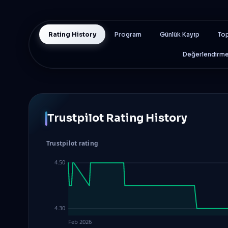
Rating History
Program
Günlük Kayıp
Top
Değerlendirm
Trustpilot Rating History
Trustpilot rating
4.50
4.30
Feb 2026