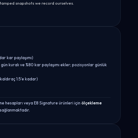
estamped snapshots we record ourselves.
dar kar paylaşımı)
gün kuralı ve %80 kar paylaşımı ekler; pozisyonlar günlük
aldıraç 1:5'e kadar)
ne hesapları veya E8 Signature ürünleri için
ölçekleme
k sağlanmaktadır.