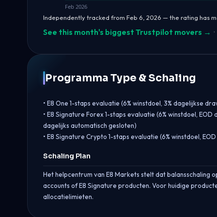
Feb 2026
Independently tracked from Feb 6, 2026 — the rating has m
See this month's biggest Trustpilot movers →
·
Programma Type & Schaling
• E8 One 1-staps evaluatie (6% winstdoel, 3% dagelijkse d
• E8 Signature Forex 1-staps evaluatie (6% winstdoel, EO
dagelijks automatisch gesloten)
• E8 Signature Crypto 1-staps evaluatie (6% winstdoel, E
Schaling Plan
Het helpcentrum van E8 Markets stelt dat balansschaling op
accounts of E8 Signature producten. Voor huidige product
allocatielimieten.