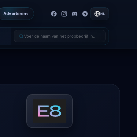
Adverteren
NL
v