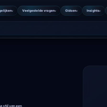
gelijken
Veelgestelde vragen
Gidsen
Insights
v
v
v
v
 stijl van een