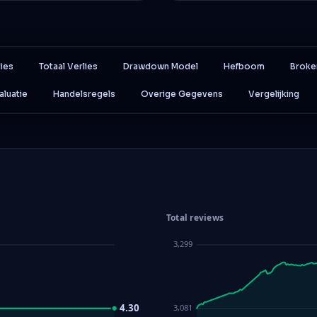
lies
Totaal Verlies
Drawdown Model
Hefboom
Broke
aluatie
Handelsregels
Overige Gegevens
Vergelijking
Total reviews
3,299
4.30
3,081