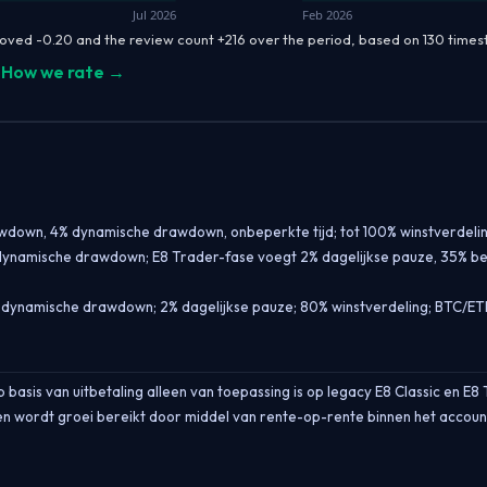
Jul 2026
Feb 2026
oved -0.20 and the review count +216 over the period, based on 130 time
How we rate →
rawdown, 4% dynamische drawdown, onbeperkte tijd; tot 100% winstverdeli
D dynamische drawdown; E8 Trader-fase voegt 2% dagelijkse pauze, 35% be
OD dynamische drawdown; 2% dagelijkse pauze; 80% winstverdeling; BTC/ET
 basis van uitbetaling alleen van toepassing is op legacy E8 Classic en E8
en wordt groei bereikt door middel van rente-op-rente binnen het accoun