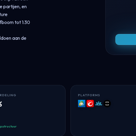
 partijen, en
ture
fboom tot 1:30
oldoen aan de
RDELING
PLATFORMS
%
MT5
cTrader
Match-
TradeLocker
Trader
gsstructuur