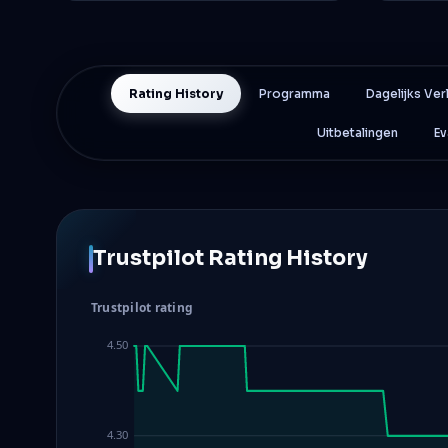
Rating History
Programma
Dagelijks Ver
Uitbetalingen
Ev
Trustpilot Rating History
Trustpilot rating
4.50
4.30