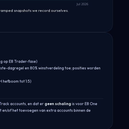
Jul 2026
stamped snapshots we record ourselves.
ng op E8 Trader-fase)
ste-dagregel en 80% winstverdeling toe; posities worden
H hefboom tot 1:5)
 Track accounts, en dat er
geen schaling
is voor E8 One
t en/of het toevoegen van extra accounts binnen de