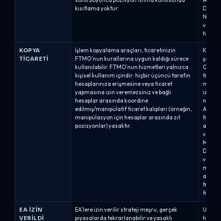
sonu boyunca pozisyon tutma konusunda
Alpha 
kısıtlama yoktur.
Değerl
Nitelik
verilir
hafta 
KOPYA
İşlem kopyalama araçları, ticaretinizin
Kopya t
TICARETI
FTMO’nun kurallarına uygun kaldığı sürece
şekilde
kullanılabilir. FTMO’nun hizmetleri yalnızca
Capital
kişisel kullanım içindir: hiçbir üçüncü tarafın
trader'
hesaplarınıza erişmesine veya ticaret
mülkiy
yapmasına izin veremezsiniz ve bağlı
izin v
hesaplar arasında koordine
numaras
edilmiş/manipülatif ticaret kalıpları (örneğin,
Alpha 
manipülasyon için hesaplar arasında zıt
ticaret
pozisyonlar) yasaktır.
açıkla
verileb
MT5'te
DXTrad
veya b
mümkün
ana hes
trader
ticaret
EA İZIN
EA'lere izin verilir strateji meşru, gerçek
Uzman 
VERILDI
piyasalarda tekrarlanabilir ve yasaklı
hesapl