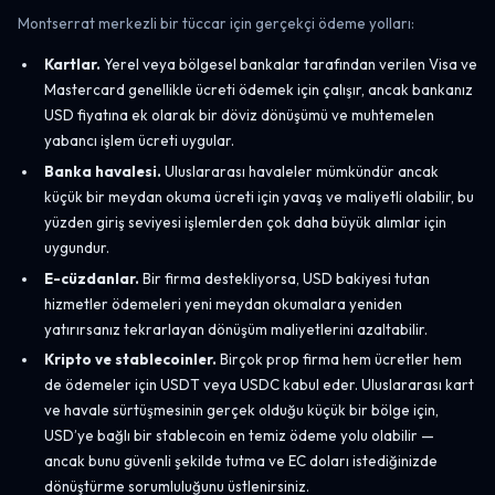
Montserrat merkezli bir tüccar için gerçekçi ödeme yolları:
Kartlar.
Yerel veya bölgesel bankalar tarafından verilen Visa ve
Mastercard genellikle ücreti ödemek için çalışır, ancak bankanız
USD fiyatına ek olarak bir döviz dönüşümü ve muhtemelen
yabancı işlem ücreti uygular.
Banka havalesi.
Uluslararası havaleler mümkündür ancak
küçük bir meydan okuma ücreti için yavaş ve maliyetli olabilir, bu
yüzden giriş seviyesi işlemlerden çok daha büyük alımlar için
uygundur.
E-cüzdanlar.
Bir firma destekliyorsa, USD bakiyesi tutan
hizmetler ödemeleri yeni meydan okumalara yeniden
yatırırsanız tekrarlayan dönüşüm maliyetlerini azaltabilir.
Kripto ve stablecoinler.
Birçok prop firma hem ücretler hem
de ödemeler için USDT veya USDC kabul eder. Uluslararası kart
ve havale sürtüşmesinin gerçek olduğu küçük bir bölge için,
USD’ye bağlı bir stablecoin en temiz ödeme yolu olabilir —
ancak bunu güvenli şekilde tutma ve EC doları istediğinizde
dönüştürme sorumluluğunu üstlenirsiniz.