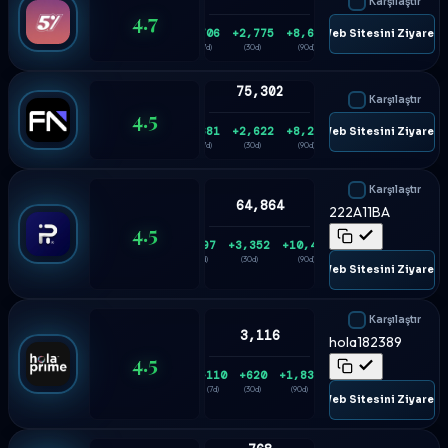
Karşılaştır
4.7
+706
+2,775
+8,614
🌐 Web Sitesini Ziyaret E
(7d)
(30d)
(90d)
75,302
Karşılaştır
4.5
+681
+2,622
+8,206
🌐 Web Sitesini Ziyaret E
(7d)
(30d)
(90d)
Karşılaştır
64,864
222A11BA
4.5
+897
+3,352
+10,434
(7d)
(30d)
(90d)
🌐 Web Sitesini Ziyaret E
Karşılaştır
3,116
hola182389
4.5
+110
+620
+1,835
(7d)
(30d)
(90d)
🌐 Web Sitesini Ziyaret E