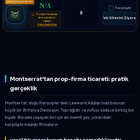
DERECE KALDIRILDI
N/A
Karşılaştır
0
Trustpilot tarafından
⚠
derecelendirme
🌐 Web Sitesini Ziyaret E
kaldırıldı
Daha fazla bilgi
Montserrat’tan prop-firma ticareti: pratik
gerçeklik
Montserrat, doğu Karayipler’deki Leeward Adaları’nda bulunan
küçük bir Britanya Denizaşırı Toprağıdır ve nüfusu sadece birkaç bin
kişidir. Burada yaşayan biri için en önemli şey, yukarıdaki
karşılaştırmadaki firmaların