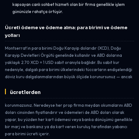
kapsayan canlı sohbet hizmeti olan bir firma genellikle işlem
gününüzle rahatça örtüşür.
Ücreti ödeme ve ödeme alma: para birimi ve ödeme
yolları
Montserrat’ın para birimi Doğu Karayip dolarıdır (XCD), Doğu
Karayip Devletleri Örgütü genelinde kullanılır ve ABD dolarına
yaklaşık 2.70 XCD = 1 USD sabit oranıyla bağlıdır. Bu sabit kur
nedeniyle, dalgalı para birimi ülkelerindeki tüccarların endişelendiği
döviz kuru dalgalanmalarından büyük ölçüde korunursunuz — ancak
ücretlerden
korunmazsınız. Neredeyse her prop firma meydan okumalarını ABD
doları cinsinden fiyatlandırır ve ödemeleri de ABD doları olarak
yapar, bu yüzden her kart ödemesi veya banka dönüşümü genellikle
bir marj ve bankanız ya da kart veren kuruluş tarafından yabancı
para birimi ücreti içerir.