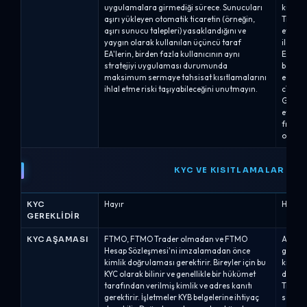
uygulamalara girmediği sürece. Sunucuları
kuralla
aşırı yükleyen otomatik ticaretin (örneğin,
Trader'
aşırı sunucu talepleri) yasaklandığını ve
etkinle
yaygın olarak kullanılan üçüncü taraf
iletişi
EA'lerin, birden fazla kullanıcının aynı
EA&apo
stratejiyi uygulaması durumunda
bağlant
maksimum sermaye tahsisat kısıtlamalarını
edebil
ihlal etme riski taşıyabileceğini unutmayın.
cTrade
Gerçek
etmeye
frekan
otomati
KYC VE KISITLAMALAR
KYC
Hayır
Hayır
GEREKLIDIR
KYC AŞAMASI
FTMO, FTMO Trader olmadan ve FTMO
Alpha C
Hesap Sözleşmesi'ni imzalamadan önce
geçtikt
kimlik doğrulaması gerektirir. Bireyler için bu
kimlik 
KYC olarak bilinir ve genellikle bir hükümet
doğrul
tarafından verilmiş kimlik ve adres kanıtı
Traderl
gerektirir. İşletmeler KYB belgelerine ihtiyaç
sağlayı