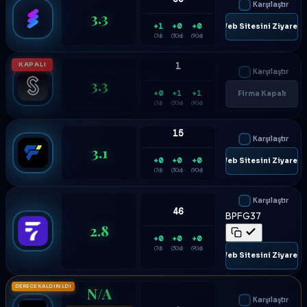
Karşılaştır
3.3
+1
+0
+0
🌐 Web Sitesini Ziyaret E
(7d)
(30d)
(90d)
KAPALI
1
Karşılaştır
3.3
+0
+1
+1
Firma Kapalı
(7d)
(30d)
(90d)
15
Karşılaştır
3.1
+0
+0
+0
🌐 Web Sitesini Ziyaret E
(7d)
(30d)
(90d)
Karşılaştır
46
BPFG37
2.8
+0
+0
+0
(7d)
(30d)
(90d)
🌐 Web Sitesini Ziyaret E
DERECE KALDIRILDI
N/A
Karşılaştır