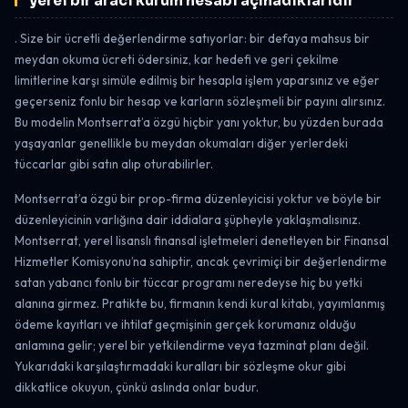
yerel bir aracı kurum hesabı açmadıklarıdır
. Size bir ücretli değerlendirme satıyorlar: bir defaya mahsus bir
meydan okuma ücreti ödersiniz, kar hedefi ve geri çekilme
limitlerine karşı simüle edilmiş bir hesapla işlem yaparsınız ve eğer
geçerseniz fonlu bir hesap ve karların sözleşmeli bir payını alırsınız.
Bu modelin Montserrat’a özgü hiçbir yanı yoktur, bu yüzden burada
yaşayanlar genellikle bu meydan okumaları diğer yerlerdeki
tüccarlar gibi satın alıp oturabilirler.
Montserrat’a özgü bir prop-firma düzenleyicisi yoktur ve böyle bir
düzenleyicinin varlığına dair iddialara şüpheyle yaklaşmalısınız.
Montserrat, yerel lisanslı finansal işletmeleri denetleyen bir Finansal
Hizmetler Komisyonu’na sahiptir, ancak çevrimiçi bir değerlendirme
satan yabancı fonlu bir tüccar programı neredeyse hiç bu yetki
alanına girmez. Pratikte bu, firmanın kendi kural kitabı, yayımlanmış
ödeme kayıtları ve ihtilaf geçmişinin gerçek korumanız olduğu
anlamına gelir; yerel bir yetkilendirme veya tazminat planı değil.
Yukarıdaki karşılaştırmadaki kuralları bir sözleşme okur gibi
dikkatlice okuyun, çünkü aslında onlar budur.