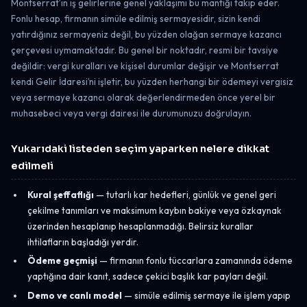
Montserrat’ın iş gelirlerine genel yaklaşımı bu mantığı takip eder.
Fonlu hesap, firmanın simüle edilmiş sermayesidir, sizin kendi
yatırdığınız sermayeniz değil, bu yüzden olağan sermaye kazancı
çerçevesi uymamaktadır. Bu genel bir noktadır, resmi bir tavsiye
değildir: vergi kuralları ve kişisel durumlar değişir ve Montserrat
kendi Gelir İdaresi’ni işletir, bu yüzden herhangi bir ödemeyi vergisiz
veya sermaye kazancı olarak değerlendirmeden önce yerel bir
muhasebeci veya vergi dairesi ile durumunuzu doğrulayın.
Yukarıdaki listeden seçim yaparken nelere dikkat
edilmeli
Kural şeffaflığı
— tutarlı kar hedefleri, günlük ve genel geri
çekilme tanımları ve maksimum kaybın bakiye veya özkaynak
üzerinden hesaplanıp hesaplanmadığı. Belirsiz kurallar
ihtilafların başladığı yerdir.
Ödeme geçmişi
— firmanın fonlu tüccarlara zamanında ödeme
yaptığına dair kanıt, sadece çekici başlık kar payları değil.
Demo ve canlı model
— simüle edilmiş sermaye ile işlem yapıp