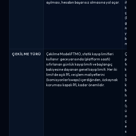
aşılması, hesabın başarısız olmasına yol açar.
ihlal e
kapatı
çekilme
(Pro6)
geri çe
maksim
yüksek
bakiye)
maksim
ÇEKILME TÜRÜ
Çekilme ModeliFTMO, statik kayıp limitleri
Çekilm
kullanır: gece yarısında (platform saati)
plana 
sıfırlanan günlük kayıp limiti ve başlangıç
takip 
bakiyesine dayanan genel kayıp limiti. Her iki
kullan
limit de açık P/L ve işlem maliyetlerini
çekilme
(komisyonlar/swaps) içerdiğinden, özkaynak
Swing (
koruması kapalı P/L kadar önemlidir.
kullanı
başlan
hesap 
etmez.
(yüksek
üzerind
oluştu
çizgisi
eden ç
su işar