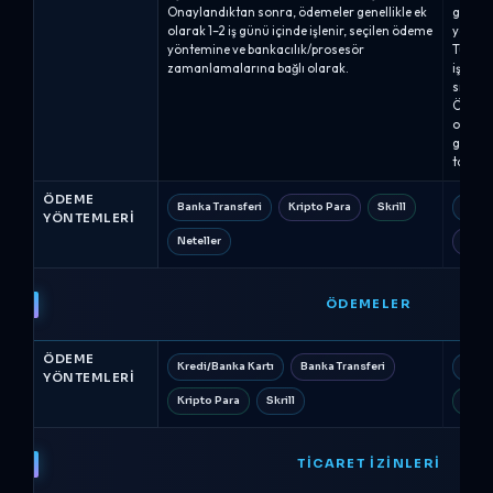
Onaylandıktan sonra, ödemeler genellikle ek
gönder
olarak 1–2 iş günü içinde işlenir, seçilen ödeme
yaklaşı
yöntemine ve bankacılık/prosesör
Tüccar
zamanlamalarına bağlı olarak.
işlemle
sıfırlan
Ölçekl
olduğun
genelli
tamaml
ÖDEME
Banka Transferi
Kripto Para
Skrill
Banka
YÖNTEMLERI
Neteller
Wise
ÖDEMELER
ÖDEME
Kredi/Banka Kartı
Banka Transferi
Kredi
YÖNTEMLERI
Kripto Para
Skrill
PayP
TICARET İZINLERI