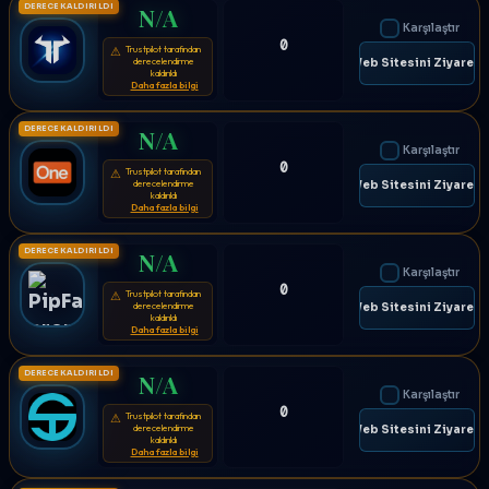
DERECE KALDIRILDI
N/A
Karşılaştır
0
Trustpilot tarafından
⚠
derecelendirme
🌐 Web Sitesini Ziyaret E
kaldırıldı
Daha fazla bilgi
DERECE KALDIRILDI
N/A
Karşılaştır
0
Trustpilot tarafından
⚠
derecelendirme
🌐 Web Sitesini Ziyaret E
kaldırıldı
Daha fazla bilgi
DERECE KALDIRILDI
N/A
Karşılaştır
0
Trustpilot tarafından
⚠
derecelendirme
🌐 Web Sitesini Ziyaret E
kaldırıldı
Daha fazla bilgi
DERECE KALDIRILDI
N/A
Karşılaştır
0
Trustpilot tarafından
⚠
derecelendirme
🌐 Web Sitesini Ziyaret E
kaldırıldı
Daha fazla bilgi