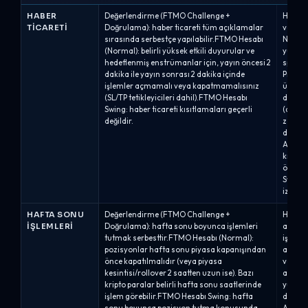
HABER
Değerlendirme (FTMO Challenge +
Haber t
TICARETI
Doğrulama): haber ticareti tüm açıklamalar
verilme
sırasında serbestçe yapılabilir.FTMO Hesabı
Nitelikl
(Normal): belirli yüksek etkili duyurular ve
yüksek 
hedeflenmiş enstrümanlar için, yayın öncesi 2
spesif
dakika ile yayın sonrası 2 dakika içinde
Pro %8/
işlemler açmamalı veya kapatmamalısınız
üzerind
(SL/TP tetikleyicileri dahil).FTMO Hesabı
dakika 
Swing: haber ticareti kısıtlamaları geçerli
(açılış
değildir.
zarar 
dahil) 
Alpha O
kısıtla
önce ve
Swing: 
izin ve
HAFTA SONU
Değerlendirme (FTMO Challenge +
Hafta 
İŞLEMLERI
Doğrulama): hafta sonu boyunca işlemleri
aşamay
tutmak serbesttir.FTMO Hesabı (Normal):
işleml
pozisyonlar hafta sonu piyasa kapanışından
aşaması
önce kapatılmalıdır (veya piyasa
verilme
kesintisi/rollover 2 saatten uzun ise). Bazı
aşaması
kripto paralar belirli hafta sonu saatlerinde
yumuşa
işlem görebilir.FTMO Hesabı Swing: hafta
değerle