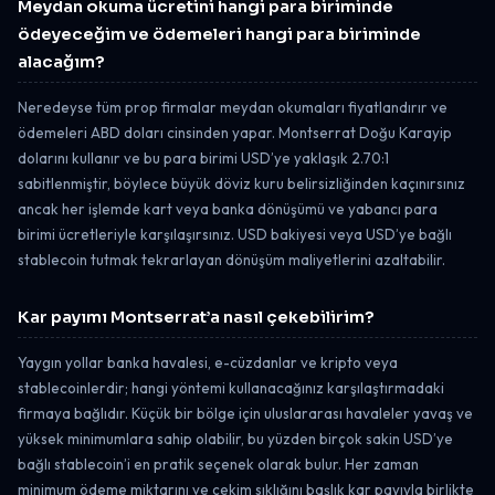
Meydan okuma ücretini hangi para biriminde
ödeyeceğim ve ödemeleri hangi para biriminde
alacağım?
Neredeyse tüm prop firmalar meydan okumaları fiyatlandırır ve
ödemeleri ABD doları cinsinden yapar. Montserrat Doğu Karayip
dolarını kullanır ve bu para birimi USD’ye yaklaşık 2.70:1
sabitlenmiştir, böylece büyük döviz kuru belirsizliğinden kaçınırsınız
ancak her işlemde kart veya banka dönüşümü ve yabancı para
birimi ücretleriyle karşılaşırsınız. USD bakiyesi veya USD’ye bağlı
stablecoin tutmak tekrarlayan dönüşüm maliyetlerini azaltabilir.
Kar payımı Montserrat’a nasıl çekebilirim?
Yaygın yollar banka havalesi, e-cüzdanlar ve kripto veya
stablecoinlerdir; hangi yöntemi kullanacağınız karşılaştırmadaki
firmaya bağlıdır. Küçük bir bölge için uluslararası havaleler yavaş ve
yüksek minimumlara sahip olabilir, bu yüzden birçok sakin USD’ye
bağlı stablecoin’i en pratik seçenek olarak bulur. Her zaman
minimum ödeme miktarını ve çekim sıklığını başlık kar payıyla birlikte