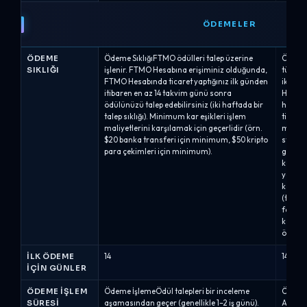
ÖDEMELER
ÖDEME
Ödeme SıklığıFTMO ödülleri talep üzerine
Ödeme 
SIKLIĞI
işlenir. FTMO Hesabına erişiminiz olduğunda,
türüne 
FTMO Hesabında ticaret yaptığınız ilk günden
iki öd
itibaren en az 14 takvim günü sonra
Haftada
ödülünüzü talep edebilirsiniz (iki haftada bir
her 14 
talep sıklığı). Minimum kar eşikleri işlem
ticaret
maliyetlerini karşılamak için geçerlidir (örn.
mevcutt
$20 banka transferi için minimum, $50 kripto
stratej
para çekimleri için minimum).
gerekt
kâr ola
yatırım
kâr old
(tek bi
fazlas
karşıla
ödeme.
İLK ÖDEME
14
14
IÇIN GÜNLER
ÖDEME İŞLEM
Ödeme İşlemeÖdül talepleri bir inceleme
Ödeme 
SÜRESI
aşamasından geçer (genellikle 1–2 iş günü).
Alpha 