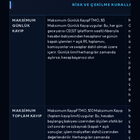
RISK VE ÇEKILME KURALLARI
MAKSIMUM
Maksimum Günlük KayıpFTMO, %5
Maksim
GÜNLÜK
Maksimum Günlük Kayıp uygular. Bu, her gün
Group, 
KAYIP
gece yarısı CE(S)T (platform saati) itibarıyla
noktal
hesabın bakiyesinden hesaplanır ve günün
bakiye
kapalı işlemleri + açık P/L toplamını,
özelind
komisyonlar ve swaplar dahil olmak üzere
uygula
içerir. Günlük limit herhangi bir zamanda
mevcut 
aşılırsa, hesap başarısız olur.
ve ihlal
(işleml
Pro %10
çekilme
günlük
çekilm
özkayn
hesapla
günlük
MAKSIMUM
Maksimum KayıpFTMO, %10 Maksimum Kayıp
Maksi
TOPLAM KAYIP
(toplam kayıp limiti) uygular. Bu, hesabın
toplam
başlangıç bakiyesi üzerinden ölçülen statik bir
çekilme
üst sınırdır ve özkaynak (kapalı + açık
bakiyes
sonuçlar, işlem maliyetleri dahil) üzerinden
Bakiye
değerlendirilir. Herhangi bir zamanda
çekilme