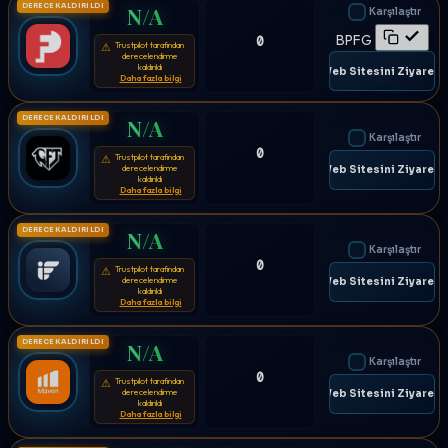
DERECE KALDIRILDI
N/A
Karşılaştır
BPFG
0
Trustpilot tarafından
⚠
derecelendirme
kaldırıldı
🌐 Web Sitesini Ziyaret E
Daha fazla bilgi
DERECE KALDIRILDI
N/A
Karşılaştır
0
Trustpilot tarafından
⚠
derecelendirme
🌐 Web Sitesini Ziyaret E
kaldırıldı
Daha fazla bilgi
DERECE KALDIRILDI
N/A
Karşılaştır
0
Trustpilot tarafından
⚠
derecelendirme
🌐 Web Sitesini Ziyaret E
kaldırıldı
Daha fazla bilgi
DERECE KALDIRILDI
N/A
Karşılaştır
0
Trustpilot tarafından
⚠
derecelendirme
🌐 Web Sitesini Ziyaret E
kaldırıldı
Daha fazla bilgi