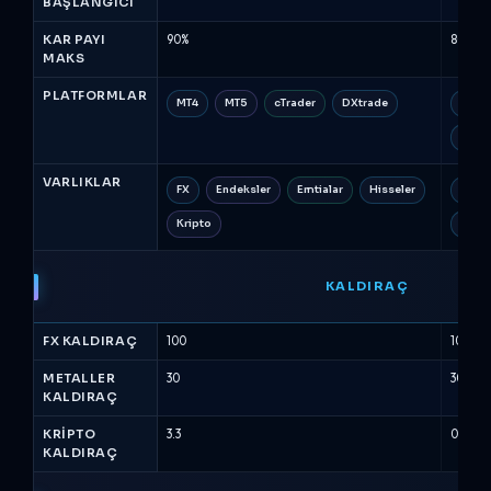
BAŞLANGICI
KAR PAYI
90%
80%
MAKS
PLATFORMLAR
MT4
MT5
cTrader
DXtrade
MT5
Trad
VARLIKLAR
FX
Endeksler
Emtialar
Hisseler
FX
Kripto
Petrol
KALDIRAÇ
FX KALDIRAÇ
100
100
METALLER
30
30
KALDIRAÇ
KRIPTO
3.3
0
KALDIRAÇ