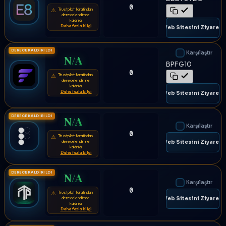
0
Trustpilot tarafından
⚠
derecelendirme
kaldırıldı
Daha fazla bilgi
🌐 Web Sitesini Ziyaret E
DERECE KALDIRILDI
Karşılaştır
N/A
BPFG10
0
Trustpilot tarafından
⚠
derecelendirme
kaldırıldı
Daha fazla bilgi
🌐 Web Sitesini Ziyaret E
DERECE KALDIRILDI
N/A
Karşılaştır
0
Trustpilot tarafından
⚠
derecelendirme
🌐 Web Sitesini Ziyaret E
kaldırıldı
Daha fazla bilgi
DERECE KALDIRILDI
N/A
Karşılaştır
0
Trustpilot tarafından
⚠
derecelendirme
🌐 Web Sitesini Ziyaret E
kaldırıldı
Daha fazla bilgi