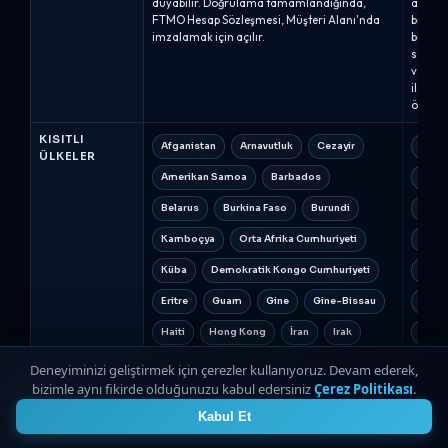
duyabilir. Doğrulama tamamlandığında,
ayrıca
FTMO Hesap Sözleşmesi, Müşteri Alanı'nda
bilgile
imzalamak için açılır.
bilgile
sonra e
verilir
ile kar
ödemel
KISITLI
Afganistan
Arnavutluk
Cezayir
Afgan
ÜLKELER
Amerikan Samoa
Barbados
Orta 
Belarus
Burkina Faso
Burundi
Küba
Kamboçya
Orta Afrika Cumhuriyeti
Demo
Küba
Demokratik Kongo Cumhuriyeti
Eritre
Eritre
Guam
Gine
Gine-Bissau
Myan
Haiti
Hong Kong
İran
Irak
Ukray
Kazakistan
Kosova
Libya
Mali
Donet
Deneyiminizi geliştirmek için çerezler kullanıyoruz. Devam ederek,
bizimle aynı fikirde olduğunuzu kabul edersiniz
Çerez Politikası
.
4
Fas
Myanmar
Nikaragua
Kongo
Kabul Et
Kuzey Kore
Pakistan
Filistin
Rusy