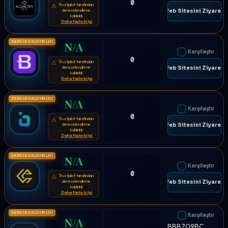
0
Trustpilot tarafından
⚠
derecelendirme
🌐 Web Sitesini Ziyaret E
kaldırıldı
Daha fazla bilgi
DERECE KALDIRILDI
N/A
Karşılaştır
0
Trustpilot tarafından
⚠
derecelendirme
🌐 Web Sitesini Ziyaret E
kaldırıldı
Daha fazla bilgi
DERECE KALDIRILDI
N/A
Karşılaştır
0
Trustpilot tarafından
⚠
derecelendirme
🌐 Web Sitesini Ziyaret E
kaldırıldı
Daha fazla bilgi
DERECE KALDIRILDI
N/A
Karşılaştır
0
Trustpilot tarafından
⚠
derecelendirme
🌐 Web Sitesini Ziyaret E
kaldırıldı
Daha fazla bilgi
DERECE KALDIRILDI
Karşılaştır
N/A
BBB709BC