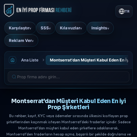
TR
Karşılaştır
SSS
Kılavuzlar
Insights
v
v
v
v
Reklam Ver
v
Ana Liste
Montserrat'dan Müşteri Kabul Eden En İyi Pro
Montserrat'dan Müşteri Kabul Eden En İyi
Prop Şirketleri
Bu rehber, kayıt, KYC veya ödemeler sırasında ülkesini kısıtlayan prop
şirketlerinden kaçınmak isteyen Montserrat'deki traderlar içindir. Sadece
Montserrat'dan müşteri kabul eden şirketlere odaklanarak,
Montserrat'den traderların hesap açma, başarılı bir şekilde doğrulama ve