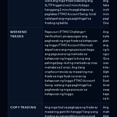
isara ang mga trade (kabilang ang
ang mga n
SL/TP triggers) sa 2 minuto bago
take-profi
hanggang 2 minuto pagkatapos ng
instrumen
paglabas.FTMO Account Swing: hindi
minuto pa
nalalapat ang mga paghihigpit sa
paglabas n
trading ng balita.
One / Alph
WEEKEND
Pagsusuri (FTMO Challenge +
Ang mga 
TRADES
Verification): pinapayagan ang
katapusan
paghawak ng mga trade sa katapusan
plano at 
ng linggo.FTMO Account (Normal):
ang pagha
dapat isara ang mga posisyon bago
ng linggo
ang pagsasara ng merkado sa
ngunit hi
katapusan ng linggo (o kung ang
Qualified 
pahinga/pag-ikot ng merkado ay mas
isang ma
mahaba sa 2 oras). Ang ilang
kita na in
cryptocurrencies ay maaaring ma-
Alpha Thr
trade sa mga tiyak na oras ng
sa katapu
katapusan ng linggo.FTMO Account
Evaluation
Swing: walang mga paghihigpit sa
Analyst a
paghawak ng mga posisyon sa
swap/roll
katapusan ng linggo.
kapag an
sa katapu
COPY TRADING
Ang mga tool sa pagkopya ng trade ay
Ang copy 
maaaring gamitin hangga't ang iyong
mahigpit 
trading ay nananatiling sumusunod
Alpha Cap