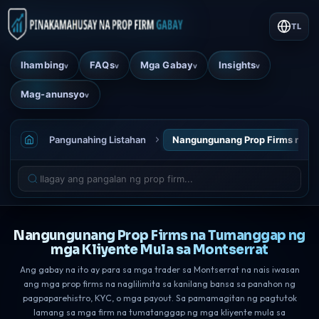
TL
Ihambing
FAQs
Mga Gabay
Insights
v
v
v
v
Mag-anunsyo
v
Pangunahing Listahan
Nangungunang Prop Firms na Tu
Nangungunang Prop Firms na Tumanggap ng
mga Kliyente Mula sa Montserrat
Ang gabay na ito ay para sa mga trader sa Montserrat na nais iwasan
ang mga prop firms na naglilimita sa kanilang bansa sa panahon ng
pagpaparehistro, KYC, o mga payout. Sa pamamagitan ng pagtutok
lamang sa mga firm na tumatanggap ng mga kliyente mula sa