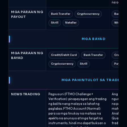
na oras n
MGA PARAAN NG
Bank Transfer
Cryptocurrency
Bank Tra
PAYOUT
Skrill
Neteller
Wise
MGA BAYAD
MGA PARAAN NG
Credit/Debit Card
Bank Transfer
Credit/D
BAYAD
Cryptocurrency
Skrill
PayPal
MGA PAHINTULOT SA TRADING
NEWS TRADING
Pagsusuri (FTMO Challenge +
Ang tradin
Verification): pinapayagan ang trading
ngunit an
ng balita nang malaya sa lahat ng
na pataka
paglabas.FTMO Account (Normal):
mataas na
para sa mga tinukoy na mataas na
Analyst n
epekto na anunsyo at mga target na
Qualified
instrumento, hindi mo dapat buksan o
trade (pa