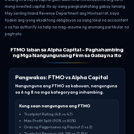
mong invested capital. Ito ay isang pangkalahatang gabay lamang.
May sariling Inland Revenue Department ang Montserrat, kaya
tiyakin ang iyong eksaktong obligasyon sa isang lokal na accountant
o sa tax authority sa halip na mag-assume ng anumang partikular na
pagtrato.
FTMO laban sa Alpha Capital - Paghahambing
ng Mga Nangungunang Firm sa Gabay na Ito
Pangwakas: FTMO vs Alpha Capital
Nangunguna ang FTMO sa kabuuan, nangunguna
sa 6 ng 8 na mga kategoryang inihambing.
Kung saan nangunguna ang FTMO
Trustpilot Rating (4.8 vs 4.7)
Max Profit Split (90% vs 80%)
Oras ng Pagproseso ng Payout (1 vs 2)
Trustpilot Reviews (48,219 vs 21,314)