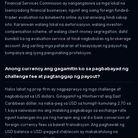
Financial Services Commission ay nangangasiwa sa mga lokal na
lisensyadong financial businesses, ngunit ang isang foreign funded-
trader evaluation na ibinebenta online ay karaniwang hindi sakop
nito. Karaniwan walang lokal na awtorisasyon, walang investor-
compensation scheme, at walang client-money segregation, dahil
bumibili ka ng evaluation service at hindi nagbubukas ng brokerage
account. Ang sariling mga patakaran at kasaysayan ng payout ng
kumpanya ang iyong pangunahing proteksyon.
Anong currency ang gagamitin ko sa pagbabayad ng
challenge fee at pagtanggap ng payout?
Halos lahat ng prop firm ay nagpepresyo ng mga challenge at
nagbabayad sa US dollars. Ginagamit ng Montserrat ang East
Caribbean dollar, na naka-peg sa USD sa humigit-kumulang 2.70 sa
1, kaya naiiwasan mo ang malaking pagbabago sa exchange rate
ngunit kailangan mo pa ring harapin ang card o bank conversion at
foreign-currency fees sa bawat transaksyon. Ang paghawak ng
USD balance o USD-pegged stablecoin ay makakatulong na