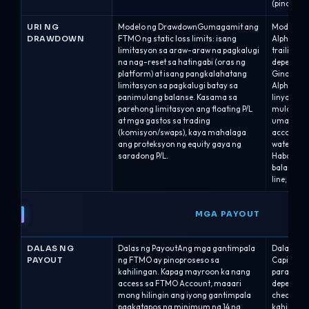
(pinakama
URI NG
Modelo ng DrawdownGumagamit ang
Modelo n
DRAWDOWN
FTMO ng static loss limits: isang
Alpha Cap
limitasyon sa araw-araw na pagkalugi
trailing 
na nag-reset sa hatingabi (oras ng
depende s
platform) at isang pangkalahatang
Ginagamit 
limitasyon sa pagkalugi batay sa
Alpha Swin
panimulang balanse. Kasama sa
linya ng 
parehong limitasyon ang floating P/L
mula sa p
at mga gastos sa trading
umaakyat
(komisyon/swaps), kaya mahalaga
account.T
ang proteksyon ng equity gaya ng
water mar
saradong P/L.
Habang m
balanse, 
line; kapa
MGA PAYOUT
DALAS NG
Dalas ng PayoutAng mga gantimpala
Dalas ng 
PAYOUT
ng FTMO ay pinoproseso sa
Capital n
kahilingan. Kapag mayroon ka nang
para sa m
access sa FTMO Account, maaari
depende sa
mong hilingin ang iyong gantimpala
checkout:
pagkatapos ng minimum na 14 na
kahilinga