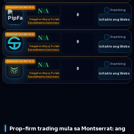
NALAGAY NA RATING
N/A
Ihambing
0
Nanggal na rating ng Trustpilot
⚠
🌐 Bisitahin ang Websit
Karagdagang impormasyon
NALAGAY NA RATING
N/A
Ihambing
0
Nanggal na rating ng Trustpilot
⚠
🌐 Bisitahin ang Websit
Karagdagang impormasyon
NALAGAY NA RATING
N/A
Ihambing
0
Nanggal na rating ng Trustpilot
⚠
🌐 Bisitahin ang Websit
Karagdagang impormasyon
Prop-firm trading mula sa Montserrat: ang