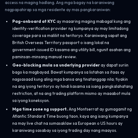
access na maging hadlang. Ang mga bagay na karaniwang
nagpapahirap sa mga residente ay mas pangkaraniwan:
Pag-onboard at KYC
ay maaaring maging mabagal kung ang
identity-verification provider ng kumpanya ay may limitadong
coverage para sa maliliit na teritoryo. Karaniwang sapat ang
British Overseas Territory passport o isang lokal na
government-issued ID kasama ang utility bill, ngunit asahan ang
paminsan-minsang manual review.
Geo-blocking mula sa underlying provider
ay dapat suriin
bago ka magbayad. Bawat kumpanya sa listahan sa itaas ay
nagsasaad kung aling mga bansa ang tinatanggap nila; tiyakin
na ang iyong teritoryo ay hindi kasama sa isang pangkalahatang
restriction, at na ang trading platform mismo ay maaabot mula
sa iyong koneksyon.
Mga time zone ng support.
Ang Montserrat ay gumagamit ng
Atlantic Standard Time buong taon, kaya ang isang kumpanya
na may live chat na sumasaklaw sa European o US hours ay
karaniwang sasabay sa iyong trading day nang maayos.