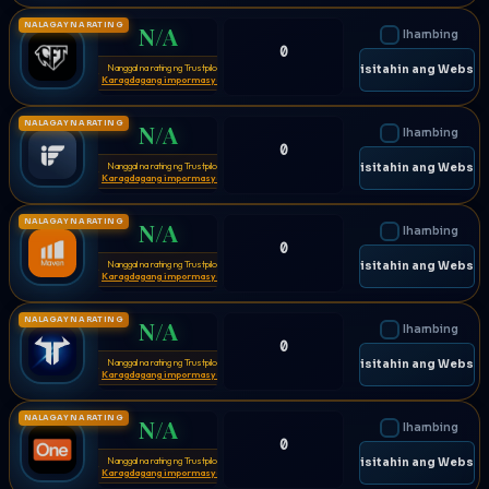
NALAGAY NA RATING
N/A
Ihambing
0
Nanggal na rating ng Trustpilot
⚠
🌐 Bisitahin ang Websit
Karagdagang impormasyon
NALAGAY NA RATING
N/A
Ihambing
0
Nanggal na rating ng Trustpilot
⚠
🌐 Bisitahin ang Websit
Karagdagang impormasyon
NALAGAY NA RATING
N/A
Ihambing
0
Nanggal na rating ng Trustpilot
⚠
🌐 Bisitahin ang Websit
Karagdagang impormasyon
NALAGAY NA RATING
N/A
Ihambing
0
Nanggal na rating ng Trustpilot
⚠
🌐 Bisitahin ang Websit
Karagdagang impormasyon
NALAGAY NA RATING
N/A
Ihambing
0
Nanggal na rating ng Trustpilot
⚠
🌐 Bisitahin ang Websit
Karagdagang impormasyon