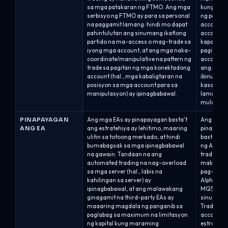
sa mga patakaran ng FTMO. Ang mga
kung saan
serbisyo ng FTMO ay para sa personal
ng patun
na paggamit lamang: hindi mo dapat
account (
pahintulutan ang sinumang ikatlong
account/p
partido na ma-access o mag-trade sa
kapag hini
iyong mga account, at ang mga naka-
pagitan n
coordinate/manipulative na pattern ng
accounts 
trade sa pagitan ng mga konektadong
ang pareh
account (hal., mga kabaligtaran na
ibinunyag
posisyon sa mga account para sa
kasalukuy
manipulasyon) ay ipinagbabawal.
lamang; a
mula sa c
PINAPAYAGAN
Ang mga EAs ay pinapayagan basta't
Ang mga E
ANG EA
ang estratehiya ay lehitimo, maaring
pinapayag
ulitin sa totoong merkado, at hindi
basta't s
bumabagsak sa mga ipinagbabawal
ng Alpha 
na gawain. Tandaan na ang
trader ang
automated trading na nag-overload
makipag-u
sa mga server (hal., labis na
pag-aprub
kahilingan sa server) ay
Alpha Capi
ipinagbabawal, at ang malawakang
MQ5 marke
ginagamit na third-party EAs ay
sinusupor
maaaring magdala ng panganib sa
TradeLock
paglabag sa maximum na limitasyon
account.
ng kapital kung maraming
estratehi