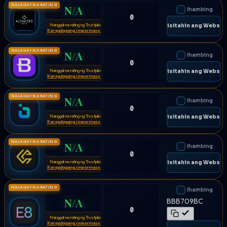
NALAGAY NA RATING
N/A
Ihambing
0
Nanggal na rating ng Trustpilot
⚠
🌐 Bisitahin ang Websit
Karagdagang impormasyon
NALAGAY NA RATING
N/A
Ihambing
0
Nanggal na rating ng Trustpilot
⚠
🌐 Bisitahin ang Websit
Karagdagang impormasyon
NALAGAY NA RATING
N/A
Ihambing
0
Nanggal na rating ng Trustpilot
⚠
🌐 Bisitahin ang Websit
Karagdagang impormasyon
NALAGAY NA RATING
N/A
Ihambing
0
Nanggal na rating ng Trustpilot
⚠
🌐 Bisitahin ang Websit
Karagdagang impormasyon
NALAGAY NA RATING
Ihambing
N/A
BBB709BC
0
Nanggal na rating ng Trustpilot
⚠
Karagdagang impormasyon