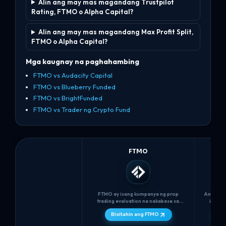
Alin ang may mas magandang Trustpilot
Rating, FTMO o Alpha Capital?
Alin ang may mas magandang Max Profit Split,
FTMO o Alpha Capital?
Mga kaugnay na paghahambing
FTMO vs Audacity Capital
FTMO vs Blueberry Funded
FTMO vs BrightFunded
FTMO vs Trader ng Crypto Fund
FTMO
FTMO ay isang kumpanya ng prop
Ang Alph
trading evaluation na nakabase sa
isang 
Prague na itinatag noong 2015 na
(itina
Bisitahin ang FTMO
Bis
gumagamit ng dalawang hakbang na
simulat
hamon (FTMO Challenge + Verification)
account