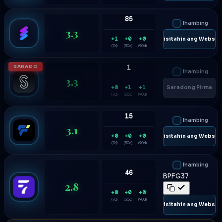
85
Ihambing
3.3
+1
+0
+0
🌐 Bisitahin ang Websit
(7d)
(30d)
(90d)
SARADO
1
Ihambing
3.3
+0
+1
+1
Saradong Firma
(7d)
(30d)
(90d)
15
Ihambing
3.1
+0
+0
+0
🌐 Bisitahin ang Websit
(7d)
(30d)
(90d)
Ihambing
46
BPFG37
2.8
+0
+0
+0
(7d)
(30d)
(90d)
🌐 Bisitahin ang Websit