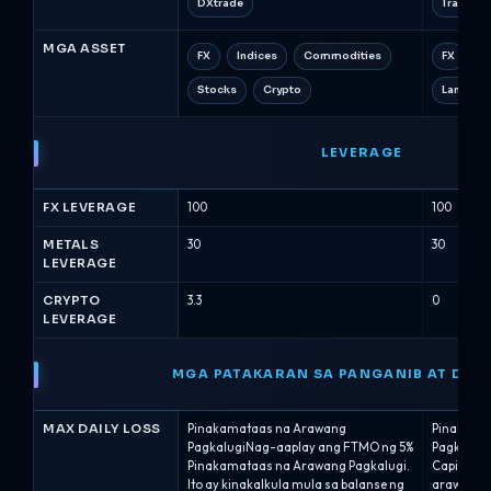
DXtrade
TradeLo
MGA ASSET
FX
Indices
Commodities
FX
M
Stocks
Crypto
Langis (E
LEVERAGE
FX LEVERAGE
100
100
METALS
30
30
LEVERAGE
CRYPTO
3.3
0
LEVERAGE
MGA PATAKARAN SA PANGANIB AT DR
MAX DAILY LOSS
Pinakamataas na Arawang
Pinakama
PagkalugiNag-aaplay ang FTMO ng 5%
Pagkalug
Pinakamataas na Arawang Pagkalugi.
Capital G
Ito ay kinakalkula mula sa balanse ng
arawang p