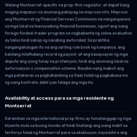
Walang Montserrat-specific na prop-firm regulator, at dapat kang
maging mapanuri sa anumang pahayag na mayroon nito. Mayroon
ang Montserrat ng Financial Services Commission na nangangasiwa
sa mga lokal na lisensyadong financial businesses, ngunit ang isang
foreign funded-trader program na nagbebenta ng online evaluation
ay halos hindi sakop ng nasabing awtoridad. Sa praktika,
nangangahulugan ito na ang sariling rule book ng kumpanya, ang
kanilang inilathalang record ng payout, at ang kasaysayan ng mga
dispute ang iyong tunay na proteksyon, hindi ang anumang lokal na
awtorisasyon o compensation scheme. Basahin nang mabuti ang
mga patakaran sa paghahambing sa itaas tulad ng pagbabasa mo
ng isang kontrata, dahil iyan talaga ang mga ito.
Availability at access para sa mga residente ng
Montserrat
Karamihan sa mga international prop firms ay tumatanggap ng mga
kliyente mula sa buong mundo at hindi tinatangi ang isang maliit na
teritoryo tulad ng Montserrat para sa eksklusyon, kaya bihira ang