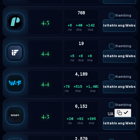
768
Ihambing
4.5
+8
+40
+142
🌐 Bisitahin ang Websit
(7d)
(30d)
(90d)
19
Ihambing
4.4
+5
+8
+8
🌐 Bisitahin ang Websit
(7d)
(30d)
(90d)
4,189
Ihambing
4.4
+79
+515
+1,401
🌐 Bisitahin ang Websit
(7d)
(30d)
(90d)
Ihambing
6,152
4.3
UA
+20
+92
+395
🌐 Bisitahin ang Websit
(7d)
(30d)
(90d)
2,579