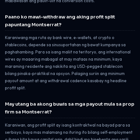
mabawasan ang paulit-ulit na conversion costs.
Paano ko mawi-withdraw ang aking profit split
papuntang Montserrat?
Karaniwang mga ruta ay bank wire, e-wallets, at crypto o
stablecoins, depende sa sinusuportahan ng bawat kumpanya sa
paghahambing. Para sa isang maliit na teritoryo, ang international
wires ay maaaring mabagal at may mataas na minimum, kaya
maraming residente ang nakikita ang USD-pegged stablecoin
bilang pinaka-praktikal na opsyon. Palaging suriin ang minimum
payout amount at ang withdrawal cadence kasabay ng headline
profit split.
May utang ba akong buwis sa mga payout mula sa prop
firm sa Montserrat?
Karaniwan, ang profit split ay isang kontraktwal na bayad para sa
serbisyo, kaya mas malamang na ituring ito bilang self-employment
o ibang kita kaysa capital gain, dahil hindi mo binebenta ang sarili