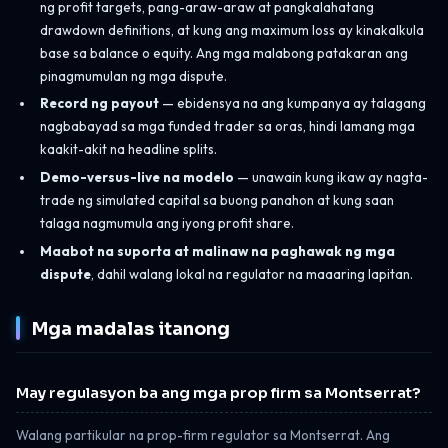
ng profit targets, pang-araw-araw at pangkalahatang
drawdown definitions, at kung ang maximum loss ay kinakalkula
base sa balance o equity. Ang mga malabong patakaran ang
pinagmumulan ng mga dispute.
Record ng payout
— ebidensya na ang kumpanya ay talagang
nagbabayad sa mga funded trader sa oras, hindi lamang mga
kaakit-akit na headline splits.
Demo-versus-live na modelo
— unawain kung ikaw ay nagta-
trade ng simulated capital sa buong panahon at kung saan
talaga nagmumula ang iyong profit share.
Maabot na suporta at malinaw na paghawak ng mga
dispute
, dahil walang lokal na regulator na maaaring lapitan.
Mga madalas itanong
May regulasyon ba ang mga prop firm sa Montserrat?
Walang partikular na prop-firm regulator sa Montserrat. Ang