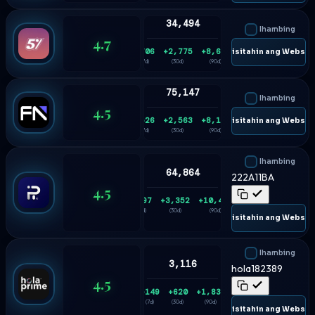
34,494
Ihambing
4.7
+706
+2,775
+8,614
🌐 Bisitahin ang Websit
(7d)
(30d)
(90d)
75,147
Ihambing
4.5
+526
+2,563
+8,195
🌐 Bisitahin ang Websit
(7d)
(30d)
(90d)
Ihambing
64,864
222A11BA
4.5
+897
+3,352
+10,434
(7d)
(30d)
(90d)
🌐 Bisitahin ang Websit
Ihambing
3,116
hola182389
4.5
+149
+620
+1,835
(7d)
(30d)
(90d)
🌐 Bisitahin ang Websit