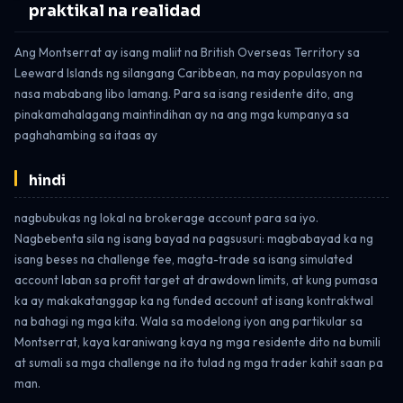
praktikal na realidad
Ang Montserrat ay isang maliit na British Overseas Territory sa
Leeward Islands ng silangang Caribbean, na may populasyon na
nasa mababang libo lamang. Para sa isang residente dito, ang
pinakamahalagang maintindihan ay na ang mga kumpanya sa
paghahambing sa itaas ay
hindi
nagbubukas ng lokal na brokerage account para sa iyo.
Nagbebenta sila ng isang bayad na pagsusuri: magbabayad ka ng
isang beses na challenge fee, magta-trade sa isang simulated
account laban sa profit target at drawdown limits, at kung pumasa
ka ay makakatanggap ka ng funded account at isang kontraktwal
na bahagi ng mga kita. Wala sa modelong iyon ang partikular sa
Montserrat, kaya karaniwang kaya ng mga residente dito na bumili
at sumali sa mga challenge na ito tulad ng mga trader kahit saan pa
man.