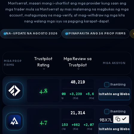
Montserrat, maaari mong i-shortlist ang mga provider kung saan ang
mga trader mula sa Montserrat ay mas malamang na magbukas ng mga
account, matagumpay na mag-verify, at mag-withdraw ng mga kita
nang walang mga isyu sa pagiging karapat-dapat.
NA-UPDATE NA AGOSTO 2026
IPINAPAKITA ANG 36 PROP FIRMS
Trustpilot
Mga Review sa
MGA PROP
MGA AKSYON
Rating
Trustpilot
FIRMS
48,219
Ihambing
4.8
+909
+3,239
+5,688
🌐 Bisitahin ang Websit
(7d)
(30d)
(90d)
Ihambing
21,314
4.7
9BX7L
+153
+662
+2,074
🌐 Bisitahin ang Websit
(7d)
(30d)
(90d)