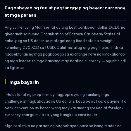
Pagbabayad ng fee at pagtanggap ng bayad: currency
at mga paraan
Ang currency ng Montserrat ay ang East Caribbean dollar (XCD), na
ginagamit sa buong Organisation of Eastern Caribbean States at
naka-peg sa US dollar sa matagal nang fixed rate na humigit-
kumulang 2.70 XCD sa 1 USD. Dahil matatag ang peg, halos hindi ka
naapektuhan ng mga pagbabago sa exchange rate na kinakaharap
ng mga trader sa mga bansang may floating currency — ngunit hindi
ka ligtas sa
mga bayarin
. Halos lahat ng prop firm ay nagpepresyo ng kanilang mga
challenge at nagbabayad sa US dollars, kaya bawat card payment o
bank conversion ay karaniwang may kasamang spread at foreign-
currency charge mula sa iyong bangko o card issuer.
Mga realistiko na paraan ng pagbabayad para sa isang trader na