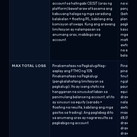
account sa hatingabi CE(S)T (oras ng
na sinusu
platform) bawat araw at kasama ang
pang-araw
kabuuang halaga ng mga saradong
(batay sa 
kalakalan + floating P/L, kabilang ang
plano). A
komisyon at swaps. Kung ang arawang
pagkalugi 
limitasyon ay nalampasan sa
kasalukuy
anumang oras, mabibigo ang
mga pagla
account.
matinding
awtomatik
na arawa
balanse.Al
MAX TOTAL LOSS
Pinakamataas na PagkalugiNag-
Pinakama
aaplay ang FTMO ng 10%
pinakamat
Pinakamataas na Pagkalugi
tinutuko
(pangkalahatang limitasyon sa
ng plano a
pagkalugi). Ito ay isang static na
paunang b
hangganan na sinusukat laban sa
equity ay
panimulang balanse ng account, at ito
drawdown 
ay sinusuri sa equity (sarado +
nalabag a
floating na resulta, kabilang ang mga
awtomatik
gastos sa trading). Ang paglabag dito
max drawdo
sa anumang oras ay nagreresulta sa
6% (Pro6).
pagkabigo ng account.
drawdown.
drawdown.
drawdown 