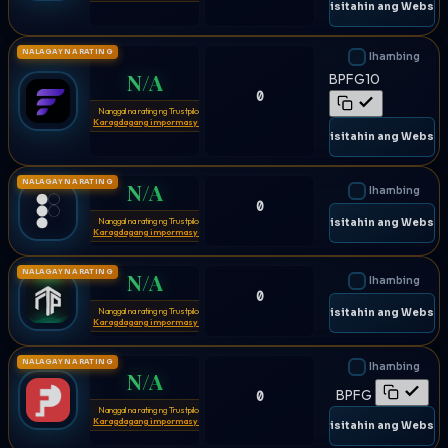
🌐 Bisitahin ang Websit
NALAGAY NA RATING
Ihambing
N/A
BPFG10
0
Nanggal na rating ng Trustpilot
⚠
Karagdagang impormasyon
🌐 Bisitahin ang Websit
NALAGAY NA RATING
N/A
Ihambing
0
Nanggal na rating ng Trustpilot
⚠
🌐 Bisitahin ang Websit
Karagdagang impormasyon
NALAGAY NA RATING
N/A
Ihambing
0
Nanggal na rating ng Trustpilot
⚠
🌐 Bisitahin ang Websit
Karagdagang impormasyon
NALAGAY NA RATING
Ihambing
N/A
BPFG
0
Nanggal na rating ng Trustpilot
⚠
Karagdagang impormasyon
🌐 Bisitahin ang Websit