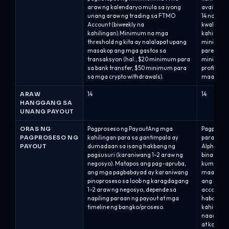
araw ng kalendaryo mula sa iyong
available 
unang araw ng trading sa FTMO
14 na ara
Account (biweekly na
kwalipika
kahilingan).Minimum na mga
kahilinga
threshold ng kita ay nalalapat upang
minimum n
masakop ang mga gastos sa
parehong 
transaksyon (hal., $20 minimum para
minimum n
sa bank transfer, $50 minimum para
profits.O
sa mga crypto withdrawals).
maaaring.
ARAW
14
14
HANGGANG SA
UNANG PAYOUT
ORAS NG
Pagproseso ng PayoutAng mga
Pagproses
PAGPROSESO NG
kahilingan para sa gantimpala ay
para sa p
PAYOUT
dumadaan sa isang hakbang ng
Alpha Cap
pagsusuri (karaniwang 1–2 araw ng
binabayar
negosyo). Matapos ang pag-apruba,
kumulang 
ang mga pagbabayad ay karaniwang
maaprubah
pinoproseso sa loob ng karagdagang
ang lahat
1–2 araw ng negosyo, depende sa
account a
napiling paraan ng payout at mga
habang ni
timeline ng bangko/proseso.
kahilinga
naaangkop
at karani