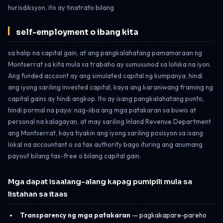
hurisdiksyon, ito ay tinatrato bilang
self-employment o ibang kita
sa halip na capital gain, at ang pangkalahatang pamamaraan ng
Montserrat sa kita mula sa trabaho ay sumusunod sa lohika na iyon.
Ang funded account ay ang simulated capital ng kumpanya, hindi
ang iyong sariling invested capital, kaya ang karaniwang framing ng
capital gains ay hindi angkop. Ito ay isang pangkalahatang punto,
hindi pormal na payo: nag-iiba ang mga patakaran sa buwis at
personal na kalagayan, at may sariling Inland Revenue Department
ang Montserrat, kaya tiyakin ang iyong sariling posisyon sa isang
lokal na accountant o sa tax authority bago ituring ang anumang
payout bilang tax-free o bilang capital gain.
Mga dapat isaalang-alang kapag pumipili mula sa
listahan sa itaas
Transparency ng mga patakaran
— pagkakapare-pareho