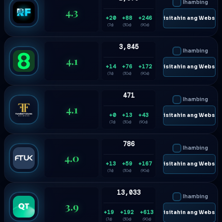
Ihambing
4.3
+20
+88
+246
🌐 Bisitahin ang Websit
(7d)
(30d)
(90d)
3,845
Ihambing
4.1
+14
+76
+172
🌐 Bisitahin ang Websit
(7d)
(30d)
(90d)
471
Ihambing
4.1
+0
+13
+43
🌐 Bisitahin ang Websit
(7d)
(30d)
(90d)
786
Ihambing
4.0
+13
+59
+167
🌐 Bisitahin ang Websit
(7d)
(30d)
(90d)
13,033
Ihambing
3.9
+19
+192
+613
🌐 Bisitahin ang Websit
(7d)
(30d)
(90d)