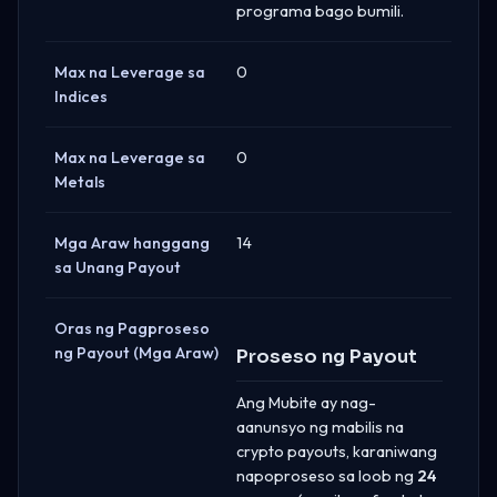
programa bago bumili.
Max na Leverage sa
0
Indices
Max na Leverage sa
0
Metals
Mga Araw hanggang
14
sa Unang Payout
Oras ng Pagproseso
ng Payout (Mga Araw)
Proseso ng Payout
Ang Mubite ay nag-
aanunsyo ng mabilis na
crypto payouts, karaniwang
napoproseso sa loob ng
24