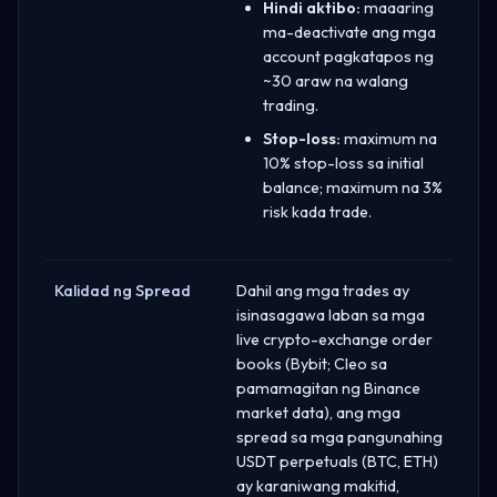
Hindi aktibo:
maaaring
ma-deactivate ang mga
account pagkatapos ng
~30 araw na walang
trading.
Stop-loss:
maximum na
10% stop-loss sa initial
balance; maximum na 3%
risk kada trade.
Kalidad ng Spread
Dahil ang mga trades ay
isinasagawa laban sa mga
live crypto-exchange order
books (Bybit; Cleo sa
pamamagitan ng Binance
market data), ang mga
spread sa mga pangunahing
USDT perpetuals (BTC, ETH)
ay karaniwang makitid,