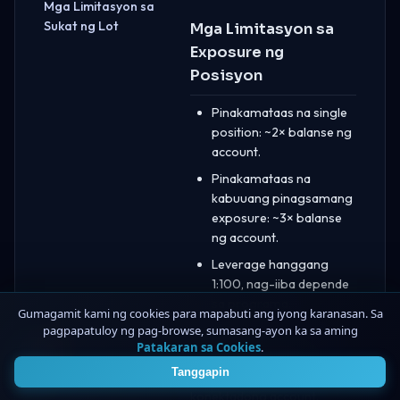
Mga Limitasyon sa
Sukat ng Lot
Mga Limitasyon sa
Exposure ng
Posisyon
Pinakamataas na single
position: ~2× balanse ng
account.
Pinakamataas na
kabuuang pinagsamang
exposure: ~3× balanse
ng account.
Leverage hanggang
1:100, nag-iiba depende
sa programa.
Gumagamit kami ng cookies para mapabuti ang iyong karanasan. Sa
pagpapatuloy ng pag-browse, sumasang-ayon ka sa aming
Ang mga limitasyon ay
Patakaran sa Cookies
.
4
ipinatutupad sa Bybit/Cleo
Tanggapin
sa pamamagitan ng
konektadong account.