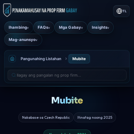
TL
Ihambing
FAQs
Mga Gabay
Insights
v
v
v
v
Mag-anunsyo
v
Pangunahing Listahan
Mubite
Mubite
Nakabase sa Czech Republic
Itinatag noong 2025