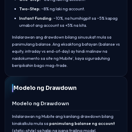
Two-Step:
~8% ng laki ng account.
Instant Funding:
~10%, na humihigpit sa ~5% kapag
umabot ang account sa +5% na kita.
Inilalarawan ang drawdown bilang sinusukat mula sa
panimulang balanse. Ang eksaktong batayan (balanse vs
equity, intraday vs end-of-day) ay hindi malinaw na
naidokumento sa site ng Mubite’, kaya siguraduhing
beripikahin bago mag-trade.
Modelo ng Drawdown
Modelo ng Drawdown
Inilalarawan ng Mubite ang kanilang drawdown bilang
kinakalkula mula sa
panimulang balanse ng account
(static-style) sa halip na isang trailing model.