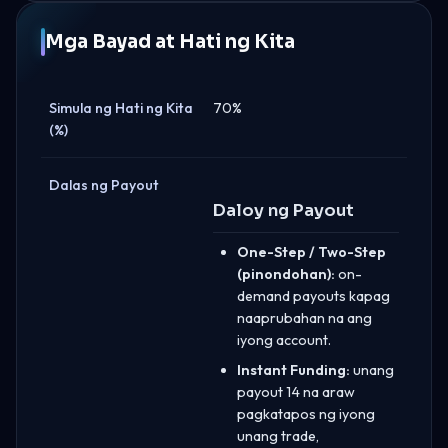
Mga Bayad at Hati ng Kita
Simula ng Hati ng Kita
70%
(%)
Dalas ng Payout
Daloy ng Payout
One-Step / Two-Step
(pinondohan):
on-
demand payouts kapag
naaprubahan na ang
iyong account.
Instant Funding:
unang
payout 14 na araw
pagkatapos ng iyong
unang trade,