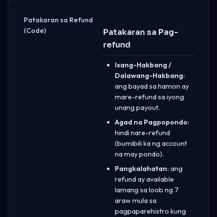
Patakaran sa Refund
(Code)
Patakaran sa Pag-
refund
Isang-Hakbang /
Dalawang-Hakbang:
ang bayad sa hamon ay
mare-refund sa iyong
unang payout.
Agad na Pagpopondo:
hindi nare-refund
(bumibili ka ng account
na may pondo).
Pangkalahatan:
ang
refund ay available
lamang sa loob ng 7
araw mula sa
pagpaparehistro kung