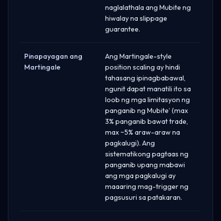
naglalathala ang Mubite ng
hiwalay na slippage
guarantee.
Pinapayagan ang
Ang Martingale-style
Martingale
position scaling ay hindi
tahasang ipinagbabawal,
ngunit dapat manatili ito sa
loob ng mga limitasyon ng
panganib ng Mubite’ (max
3% panganib bawat trade,
max ~5% araw-araw na
pagkalugi). Ang
sistematikong pagtaas ng
panganib upang mabawi
ang mga pagkalugi ay
maaaring mag-trigger ng
pagsusuri sa patakaran.