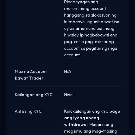
Pinapayagan ang
maramihang account
hanggang sa alokasyon ng
kumpanya’, ngunit bawat isa
ay pinamamahalaan nang
hiwalay. Ipinagbabawal ang
pag-roll o pag-mirror ng
account sa pagitan ng mga
account.
Max na Account
N/A
bawat Trader
Kailangan ang KYC
Hindi
Antas ng KYC
Kinakailangan ang KYC
bago
ang iyong unang
withdrawal
. Maaari kang
magsimulang mag-trading