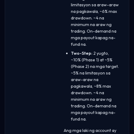
limitasyon sa araw-araw
na pagkawala, ~6% max
drawdown. ~4 na
minimum na araw ng
trading. On-demand na
mga payout kapag na-
fund na.
Two-Step:
2 yugto,
~10% (Phase 1) at ~5%
(Phase 2) na mga target.
~5% na limitasyon sa
araw-araw na
pagkawala, ~8% max
drawdown. ~4 na
minimum na araw ng
trading. On-demand na
mga payout kapag na-
fund na.
Ang mga laki ng account ay