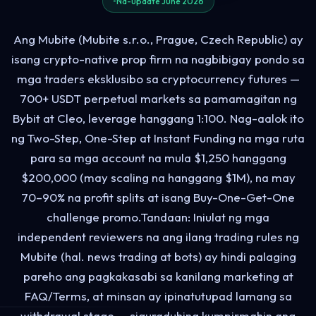
Na-update June 2026
Ang Mubite (Mubite s.r.o., Prague, Czech Republic) ay
isang crypto-native prop firm na nagbibigay pondo sa
mga traders eksklusibo sa cryptocurrency futures —
700+ USDT perpetual markets sa pamamagitan ng
Bybit at Cleo, leverage hanggang 1:100. Nag-aalok ito
ng Two-Step, One-Step at Instant Funding na mga ruta
para sa mga account na mula $1,250 hanggang
$200,000 (may scaling na hanggang $1M), na may
70–90% na profit splits at isang Buy-One-Get-One
challenge promo.Tandaan: Iniulat ng mga
independent reviewers na ang ilang trading rules ng
Mubite (hal. news trading at bots) ay hindi palaging
pareho ang pagkakasabi sa kanilang marketing at
FAQ/Terms, at minsan ay ipinatutupad lamang sa
withdrawal stage — siguraduhing kumpirmahin ang