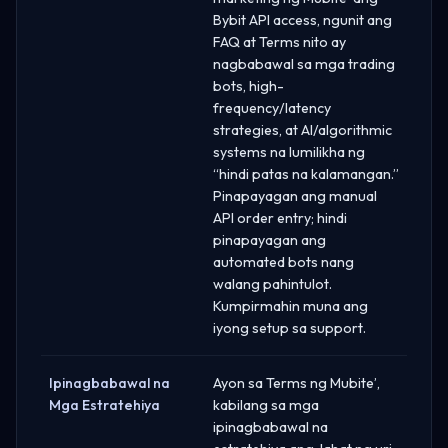
Bybit API access, ngunit ang
FAQ at Terms nito ay
nagbabawal sa mga trading
bots, high-
frequency/latency
strategies, at AI/algorithmic
systems na lumilikha ng
“hindi patas na kalamangan.”
Pinapayagan ang manual
API order entry; hindi
pinapayagan ang
automated bots nang
walang pahintulot.
Kumpirmahin muna ang
iyong setup sa support.
Ipinagbabawal na
Ayon sa Terms ng Mubite’,
Mga Estratehiya
kabilang sa mga
ipinagbabawal na