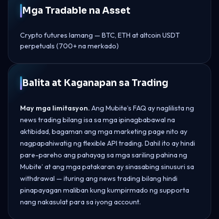
Mga Tradable na Asset
Crypto futures lamang — BTC, ETH at altcoin USDT
perpetuals (700+ na merkado)
Balita at Kaganapan sa Trading
May mga limitasyon.
Ang Mubite’s FAQ ay naglilista ng
news trading bilang isa sa mga ipinagbabawal na
aktibidad, bagaman ang mga marketing page nito ay
nagpapahiwatig ng flexible API trading. Dahil ito ay hindi
pare-pareho ang pahayag sa mga sariling pahina ng
Mubite’ at ang mga patakaran ay sinasabing sinusuri sa
withdrawal — ituring ang news trading bilang hindi
pinapayagan maliban kung kumpirmado ng supporta
nang nakasulat para sa iyong account.