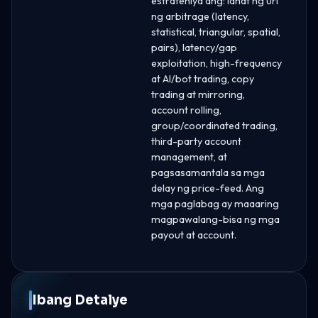
estratehiya ang: lahat ng uri
ng arbitrage (latency,
statistical, triangular, spatial,
pairs), latency/gap
exploitation, high-frequency
at AI/bot trading, copy
trading at mirroring,
account rolling,
group/coordinated trading,
third-party account
management, at
pagsasamantala sa mga
delay ng price-feed. Ang
mga paglabag ay maaaring
magpawalang-bisa ng mga
payout at account.
Ibang Detalye