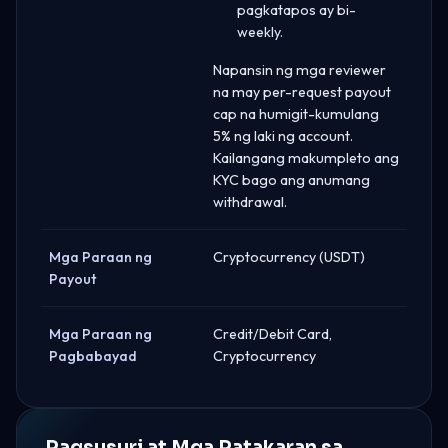
pagkatapos ay bi-
weekly.
Napansin ng mga reviewer
na may per-request payout
cap na humigit-kumulang
5% ng laki ng account.
Kailangang makumpleto ang
KYC bago ang anumang
withdrawal.
Mga Paraan ng
Cryptocurrency (USDT)
Payout
Mga Paraan ng
Credit/Debit Card,
Pagbabayad
Cryptocurrency
Pagsusuri at Mga Patakaran sa