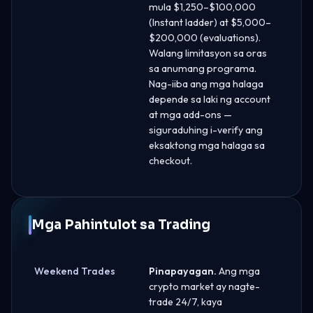
mula $1,250–$100,000
(Instant ladder) at $5,000–
$200,000 (evaluations).
Walang limitasyon sa oras
sa anumang programa.
Nag-iiba ang mga halaga
depende sa laki ng account
at mga add-ons —
siguraduhing i-verify ang
eksaktong mga halaga sa
checkout.
Mga Pahintulot sa Trading
Weekend Trades
Pinapayagan.
Ang mga
crypto market ay nagte-
trade 24/7, kaya