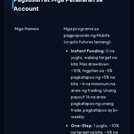
Account
Mga Hamon
Mga programa sa
pagpopondo ng Mubite
(crypto futures lamang):
Instant Funding:
0 na
yugto, walang target na
kita. Max drawdown
~10%, higpitan sa ~5%
pagkatapos ng +5% na
kita. ~4 na minimum na
araw ng trading. Unang
payout 14 na araw
pagkatapos ng unang
trade, pagkatapos ay bi-
weekly.
One-Step:
1 yugto, ~10%
na target na kita. ~4% na