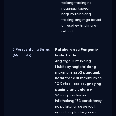
walang trading na
naganap; kapag
nagsimula na ang
trading, ang mga bayad
at reset ay hindi nare-
refund.
3 Porsyento na Batas
Patakaran sa Panganib
(Mga Tala)
kada Trade
Ang mga Tuntunin ng
Mubite’ay nagtatakda ng
maximum na
3% panganib
kada trade
at maximum na
10% stop-loss kaugnay ng
panimulang balanse
.
Walang hiwalay na
inilathalang “3% consistency”
na patakaran sa payout,
ngunit ang limitasyon sa