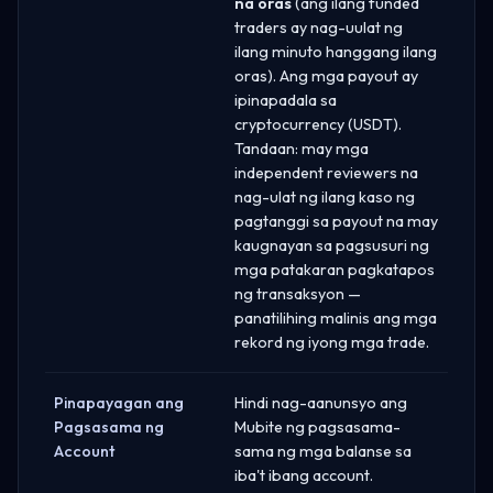
na oras
(ang ilang funded
traders ay nag-uulat ng
ilang minuto hanggang ilang
oras). Ang mga payout ay
ipinapadala sa
cryptocurrency (USDT).
Tandaan: may mga
independent reviewers na
nag-ulat ng ilang kaso ng
pagtanggi sa payout na may
kaugnayan sa pagsusuri ng
mga patakaran pagkatapos
ng transaksyon —
panatilihing malinis ang mga
rekord ng iyong mga trade.
Pinapayagan ang
Hindi nag-aanunsyo ang
Pagsasama ng
Mubite ng pagsasama-
Account
sama ng mga balanse sa
iba't ibang account.