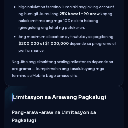
Mga naiulat na termino: lumalaki ang laki ng account
ng humigit-kumulang
25% bawat ~90 araw
kapag
nakakamit mo ang mga 10% na kita habang
iginagalang ang lahat ng patakaran.
Ang maximum allocation ay tinutukoy sa pagitan ng
$200,000 at $1,000,000
depende sa programa at
performance.
Nag-iiba ang eksaktong scaling milestones depende sa
programa — kumpirmahin ang kasalukuyang mga
termino sa Mubite bago umasa dito.
Limitasyon sa Arawang Pagkalugi
Pang-araw-araw na Limitasyon sa
Pagkalugi