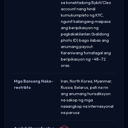
sa konektadong Bybit/Cleo
account nang hindi
kumukumpleto ng KYC,
ngunit kailangang maipasa
ang beripikasyon ng
pagkakakilanlan (balidong
photo ID) bago ilabas ang
anumang payout.
Karaniwang tumatagal ang
beripikasyon ng ~48–72
oras.
Mga Bansang Naka-
Iran, North Korea, Myanmar,
restrikto
Russia, Belarus, pati na rin
ang anumang hurisdiksyon
na sakop ng mga
naaangkop na internasyonal
na parusa