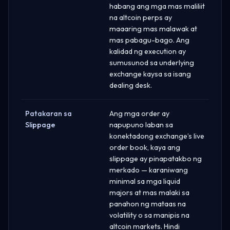
habang ang mga mas maliliit
na altcoin perps ay
maaaring mas malawak at
mas pabagu-bago. Ang
kalidad ng execution ay
sumusunod sa underlying
exchange kaysa sa isang
dealing desk.
Patakaran sa
Ang mga order ay
Slippage
napupuno laban sa
konektadong exchange’s live
order book, kaya ang
slippage ay pinapatakbo ng
merkado — karaniwang
minimal sa mga liquid
majors at mas malaki sa
panahon ng mataas na
volatility o sa manipis na
altcoin markets. Hindi