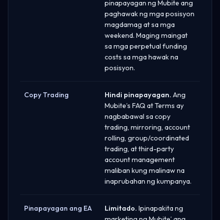
pinapayagan ng Mubite ang
paghawak ng mga posisyon
magdamag at sa mga
weekend. Maging maingat
sa mga perpetual funding
costs sa mga hawak na
posisyon.
Copy Trading
Hindi pinapayagan.
Ang
Mubite’s FAQ at Terms ay
nagbabawal sa copy
trading, mirroring, account
rolling, group/coordinated
trading, at third-party
account management
maliban kung malinaw na
inaprubahan ng kumpanya.
Pinapayagan ang EA
Limitado.
Ipinapakita ng
marketing ng Mubite’ ang