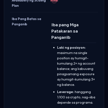
Availability ng Scaling
Hindi
Plan
Iba Pang Batas sa
Panganib
Iba pang Mga
Patakaran sa
Panganib
Laki ng posisyon:
maximum na single
position ay humigit-
kumulang 2× ng account
balance; ang kabuuang
pinagsamang exposure
ay humigit-kumulang 3×
ng balance.
Leverage:
hanggang
1:100 sa crypto, nag-iiba
depende sa programa.