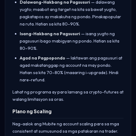
Dalawang-Hakbang na Pagsusuri
— dalawang
yugto; maabot ang target na kita sa bawat yugto,
pagkatapos ay makakuha ng pondo. Pinakapopular
na ruta. Hatian sa kita 80–90%.
Isang-Hakbang na Pagsusuri
— isang yugto ng
pagsusuri bago mabigyan ng pondo. Hatian sa kita
80–90%.
Agad na Pagpopondo
— laktawan ang pagsusuri at
agad makatanggap ng account na may pondo.
Hatian sa kita 70–80% (maaaring i-upgrade). Hindi
nare-refund.
Lahat ng programa ay para lamang sa crypto-futures at
walang limitasyon sa oras.
Plano ng Scaling
Nag-aalok ang Mubite ng account scaling para sa mga
consistent at sumusunod sa mga patakaran na trader.