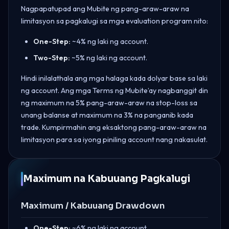
Nagpapatupad ang Mubite ng pang-araw-araw na
limitasyon sa pagkalugi sa mga evaluation program nito:
One-Step:
~4% ng laki ng account.
Two-Step:
~5% ng laki ng account.
Hindi inilalathala ang mga halaga kada dolyar base sa laki
ng account. Ang mga Terms ng Mubite’ay nagbanggit din
ng maximum na 5% pang-araw-araw na stop-loss sa
unang balanse at maximum na 3% na panganib kada
trade. Kumpirmahin ang eksaktong pang-araw-araw na
limitasyon para sa iyong piniling account nang nakasulat.
Maximum na Kabuuang Pagkalugi
Maximum / Kabuuang Drawdown
One-Step:
~6% ng laki ng account.