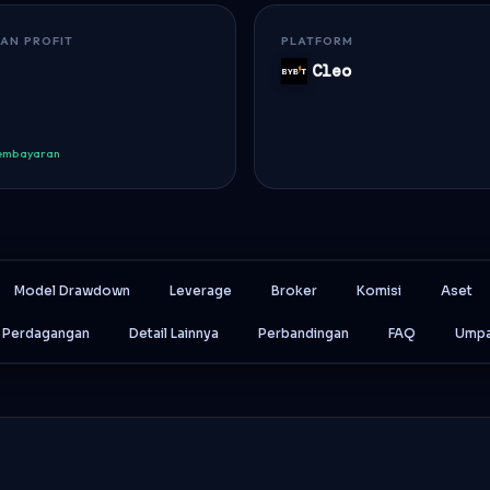
AN PROFIT
PLATFORM
Cleo
Bybit
Pembayaran
Model Drawdown
Leverage
Broker
Komisi
Aset
 Perdagangan
Detail Lainnya
Perbandingan
FAQ
Umpa