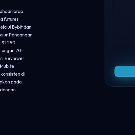
sahaan prop
a futures
lalui Bybit dan
 jalur Pendanaan
i $1.250–
ntungan 70–
n: Reviewer
 Mubite
 konsisten di
apkan pada
s dengan