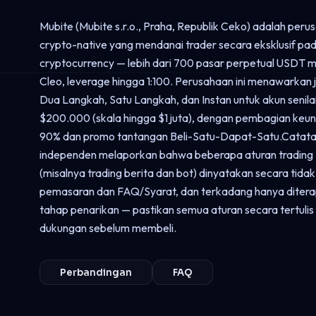
Mubite (Mubite s.r.o., Praha, Republik Ceko) adalah peru
crypto-native yang mendanai trader secara eksklusif pad
cryptocurrency — lebih dari 700 pasar perpetual USDT me
Cleo, leverage hingga 1:100. Perusahaan ini menawarkan
Dua Langkah, Satu Langkah, dan Instan untuk akun senila
$200.000 (skala hingga $1 juta), dengan pembagian keu
90% dan promo tantangan Beli-Satu-Dapat-Satu.Catata
independen melaporkan bahwa beberapa aturan trading
(misalnya trading berita dan bot) dinyatakan secara tidak
pemasaran dan FAQ/Syarat, dan terkadang hanya diter
tahap penarikan — pastikan semua aturan secara tertuli
dukungan sebelum membeli.
Perbandingan
FAQ