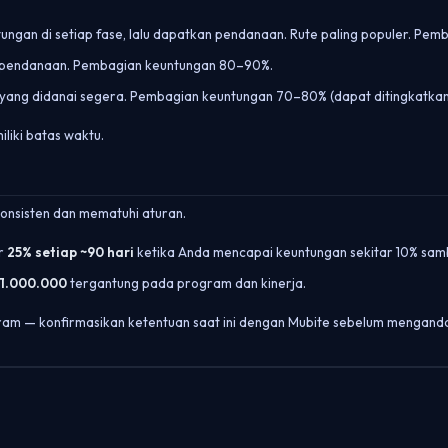
tungan di setiap fase, lalu dapatkan pendanaan. Rute paling populer. P
m pendanaan. Pembagian keuntungan 80–90%.
 yang didanai segera. Pembagian keuntungan 70–80% (dapat ditingkatkan
liki batas waktu.
onsisten dan mematuhi aturan.
ar
25% setiap ~90 hari
ketika Anda mencapai keuntungan sekitar 10% sam
1.000.000
tergantung pada program dan kinerja.
ram — konfirmasikan ketentuan saat ini dengan Mubite sebelum mengand