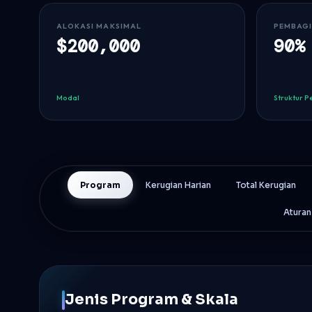
ALOKASI MAKSIMAL
PEMBAGI
$200,000
90%
Modal
Struktur 
Program
Kerugian Harian
Total Kerugian
Aturan
Jenis Program & Skala