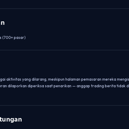
an
s (700+ pasar)
ai aktivitas yang dilarang, meskipun halaman pemasaran mereka mengisya
turan dilaporkan diperiksa saat penarikan — anggap trading berita tidak
tungan