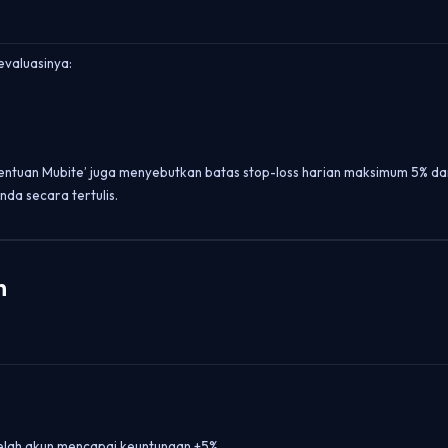
valuasinya:
etentuan Mubite’ juga menyebutkan batas stop-loss harian maksimum 5% d
nda secara tertulis.
n
elah akun mencapai keuntungan +5%.