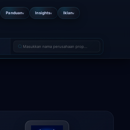
Panduan
Insights
Iklan
v
v
v