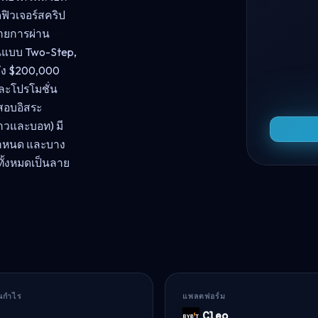
ฟิวเจอร์สคริป
ายการผ่าน
ทุนแบบ Two-Step,
ถึง $200,000
และโปรโมชั่น
สอบอิสระ
าวและบอท) มี
กำหนด และบาง
ทั้งหมดเป็นลาย
ันกำไร
แพลตฟอร์ม
Cleo