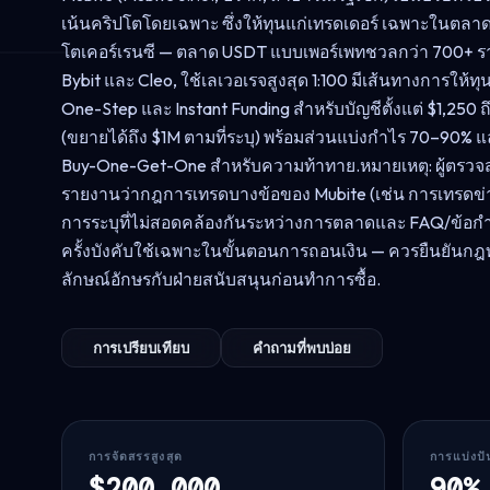
เน้นคริปโตโดยเฉพาะ ซึ่งให้ทุนแก่เทรดเดอร์ เฉพาะในตลาด
โตเคอร์เรนซี — ตลาด USDT แบบเพอร์เพทชวลกว่า 700+ ร
Bybit และ Cleo, ใช้เลเวอเรจสูงสุด 1:100 มีเส้นทางการให้
One-Step และ Instant Funding สำหรับบัญชีตั้งแต่ $1,250 
(ขยายได้ถึง $1M ตามที่ระบุ) พร้อมส่วนแบ่งกำไร 70–90% 
Buy-One-Get-One สำหรับความท้าทาย.หมายเหตุ: ผู้ตรวจ
รายงานว่ากฎการเทรดบางข้อของ Mubite (เช่น การเทรดข่
การระบุที่ไม่สอดคล้องกันระหว่างการตลาดและ FAQ/ข้อ
ครั้งบังคับใช้เฉพาะในขั้นตอนการถอนเงิน — ควรยืนยันกฎ
ลักษณ์อักษรกับฝ่ายสนับสนุนก่อนทำการซื้อ.
การเปรียบเทียบ
คำถามที่พบบ่อย
การจัดสรรสูงสุด
การแบ่งป
$200,000
90%