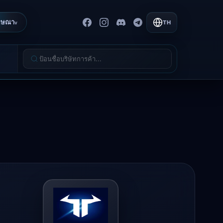
ฆษณา
TH
v