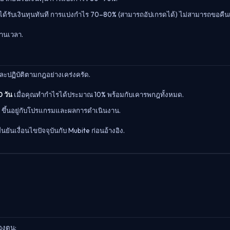
ได้รับเงินทุนทันที การแบ่งกำไร 70–80% (สามารถอัปเกรดได้) ไม่สามารถขอคืนเ
้านเวลา.
ละปฏิบัติตามกฎอย่างเคร่งครัด.
0 วัน
เมื่อคุณทำกำไรได้ประมาณ 10% พร้อมกับเคารพกฎทั้งหมด.
ขึ้นอยู่กับโปรแกรมและผลการดำเนินงาน.
เงื่อนไขปัจจุบันกับ Mubite ก่อนอ้างอิง.
องตน: