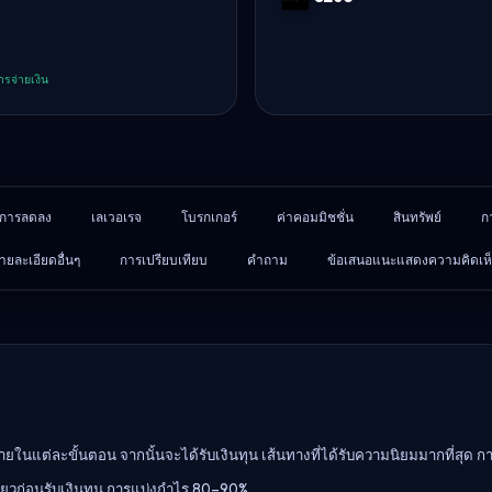
Bybit
รจ่ายเงิน
การลดลง
เลเวอเรจ
โบรกเกอร์
ค่าคอมมิชชั่น
สินทรัพย์
ก
ายละเอียดอื่นๆ
การเปรียบเทียบ
คำถาม
ข้อเสนอแนะแสดงความคิดเห
ในแต่ละขั้นตอน จากนั้นจะได้รับเงินทุน เส้นทางที่ได้รับความนิยมมากที่สุด 
ียวก่อนรับเงินทุน การแบ่งกำไร 80–90%.