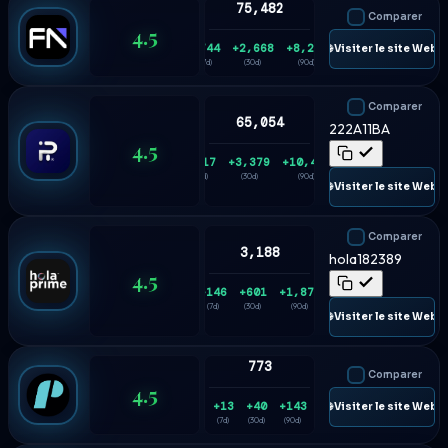
75,482
Comparer
4.5
+744
+2,668
+8,242
🌐 Visiter le site Web
(7d)
(30d)
(90d)
Comparer
65,054
222A11BA
4.5
+817
+3,379
+10,475
(7d)
(30d)
(90d)
🌐 Visiter le site Web
Comparer
3,188
hola182389
4.5
+146
+601
+1,875
(7d)
(30d)
(90d)
🌐 Visiter le site Web
773
Comparer
4.5
+13
+40
+143
🌐 Visiter le site Web
(7d)
(30d)
(90d)