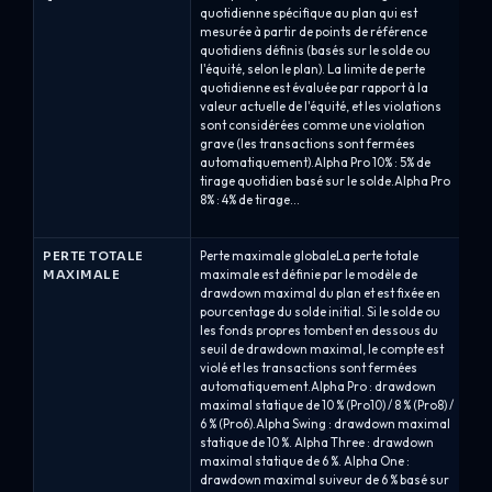
quotidienne spécifique au plan qui est
co
mesurée à partir de points de référence
int
quotidiens définis (basés sur le solde ou
de
l'équité, selon le plan). La limite de perte
Bo
quotidienne est évaluée par rapport à la
dr
valeur actuelle de l'équité, et les violations
gé
sont considérées comme une violation
sol
grave (les transactions sont fermées
la 
automatiquement).Alpha Pro 10% : 5% de
fl
tirage quotidien basé sur le solde.Alpha Pro
pr
8% : 4% de tirage...
pe
qu
PERTE TOTALE
Perte maximale globaleLa perte totale
Pe
MAXIMALE
maximale est définie par le modèle de
dé
drawdown maximal du plan et est fixée en
pa
pourcentage du solde initial. Si le solde ou
de
les fonds propres tombent en dessous du
co
seuil de drawdown maximal, le compte est
ma
violé et les transactions sont fermées
d'
automatiquement.Alpha Pro : drawdown
un
maximal statique de 10 % (Pro10) / 8 % (Pro8) /
so
6 % (Pro6).Alpha Swing : drawdown maximal
en
statique de 10 %. Alpha Three : drawdown
po
maximal statique de 6 %. Alpha One :
co
drawdown maximal suiveur de 6 % basé sur
qu