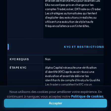
et le lien de marché MQ5 pour examen.Les
sy
EAs ne sont pas pris en charge sur les
l'a
comptes TradeLocker, DXTrade ou cTrader.
inv
Les stratégies automatisées qui tentent
tr
d'exploiter des exécutions irréalistes ou
so
utilisent une exécution de style haute
uti
fréquence/latence sont interdites.
pe
re
y 
KYC ET RESTRICTIONS
KYC REQUIS
Non
No
ÉTAPE KYC
Alpha Capital nécessite une vérification
Le
d'identité (KYC) après avoir réussi une
st
évaluation et avant de délivrer les
en
identifiants de compte d'Analyste Qualifié.
com
Les traders complètent le KYC via un
tr
fournisseur tiers (Veriff) et doivent
un
Nous utilisons des cookies pour améliorer votre expérience. En
également fournir les détails nécessaires
pe
continuant à naviguer, vous acceptez notre
Politique de cookies
.
4
pour les retraits/paiements ; les identifiants
ex
qualifiés sont généralement délivrés dans
fo
Accepter
un délai maximum de 2 jours ouvrables
après avoir complété le KYC.Les détails de