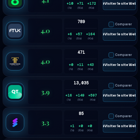
+10
+71
+172
🌐 Visiter le site Web
(7d)
(30d)
(90d)
789
Comparer
4.0
+6
+57
+164
🌐 Visiter le site Web
(7d)
(30d)
(90d)
471
Comparer
4.0
+0
+11
+43
🌐 Visiter le site Web
(7d)
(30d)
(90d)
13,035
Comparer
3.9
+16
+149
+597
🌐 Visiter le site Web
(7d)
(30d)
(90d)
85
Comparer
3.3
+1
+0
+0
🌐 Visiter le site Web
(7d)
(30d)
(90d)