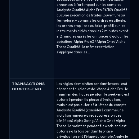
annonces à fort impact sur les comptes
im
Analyste Qualifié.Alpha Pro 8%/10% Qualifié :
Gr
aucune exécution de trades (ouverture ou
pe
fermeture, y compris les ordres en attente,
at
les ordres stop-loss ou take-profit) sur les
gr
instruments ciblés dans les 2 minutes avant
cap
et 2 minutes après les annonces d'actualités
St
spécifiées.Alpha Pro 6% / Alpha One / Alpha
mi
Three Qualifié : la même restriction
de
s'applique dans les...
au
le
év
tr
où
TRANSACTIONS
Les règles de maintien pendant le week-end
Th
DU WEEK-END
dépendent du plan et de l'étape.Alpha Pro : le
po
maintien des trades pendant le week-end est
su
autorisé pendant la phase d'évaluation,
pr
mais n'est pas autorisé à l'étape du compte
Hy
Analyste Qualifié (considéré comme une
no
violation mineure avec suppression des
sw
bénéfices).Alpha Swing / Alpha One / Alpha
sw
Three : le maintien pendant le week-end est
co
autorisé à la fois pendant la phase
le
d'évaluation et à l'étape du compte Analyste
at