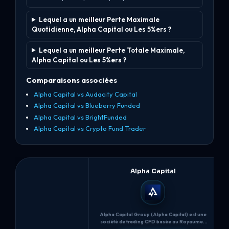
Lequel a un meilleur Perte Maximale
Quotidienne, Alpha Capital ou Les 5%ers ?
Lequel a un meilleur Perte Totale Maximale,
Alpha Capital ou Les 5%ers ?
Comparaisons associées
Alpha Capital vs Audacity Capital
Alpha Capital vs Blueberry Funded
Alpha Capital vs BrightFunded
Alpha Capital vs Crypto Fund Trader
Alpha Capital
Alpha Capital Group (Alpha Capital) est une
société de trading CFD basée au Royaume-
Uni (fondée en 2021) qui propose des
B