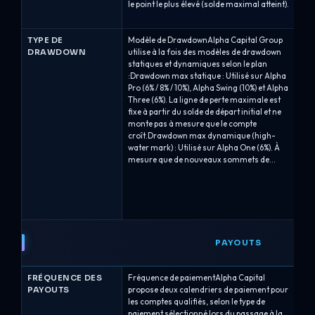
le point le plus élevé (solde maximal atteint).
Cr
6% 
TYPE DE
Modèle de DrawdownAlpha Capital Group
Mo
DRAWDOWN
utilise à la fois des modèles de drawdown
uti
statiques et dynamiques selon le plan
po
:Drawdown max statique : Utilisé sur Alpha
mo
Pro (6% / 8% / 10%), Alpha Swing (10%) et Alpha
pr
Three (6%). La ligne de perte maximale est
ma
fixe à partir du solde de départ initial et ne
so
monte pas à mesure que le compte
fi
croît.Drawdown max dynamique (high-
Bo
water mark) : Utilisé sur Alpha One (6%). À
Hy
mesure que de nouveaux sommets de...
pe
dé
sol
pe
Spé
PAYOUTS
FRÉQUENCE DES
Fréquence de paiementAlpha Capital
Fr
PAYOUTS
propose deux calendriers de paiement pour
of
les comptes qualifiés, selon le type de
ré
paiement sélectionné lors du passage à la
pr