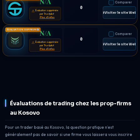
N/A
Comparer
0
Évaluation supprimée
⚠
🌐 Visiter le site Web
par Trustpilot
Plus d'infos
ÉVALUATION SUPPRIMÉE
N/A
Comparer
0
Évaluation supprimée
⚠
🌐 Visiter le site Web
par Trustpilot
Plus d'infos
Évaluations de trading chez les prop-firms
au Kosovo
Pour un trader basé au Kosovo, la question pratique n’est
généralement pas de savoir si une firme vous laissera vous inscrire