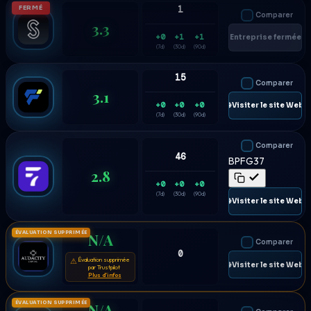
FERMÉ
1
Comparer
3.3
+0
+1
+1
Entreprise fermée
(7d)
(30d)
(90d)
15
Comparer
3.1
+0
+0
+0
🌐 Visiter le site Web
(7d)
(30d)
(90d)
Comparer
46
BPFG37
2.8
+0
+0
+0
(7d)
(30d)
(90d)
🌐 Visiter le site Web
ÉVALUATION SUPPRIMÉE
N/A
Comparer
0
Évaluation supprimée
⚠
🌐 Visiter le site Web
par Trustpilot
Plus d'infos
ÉVALUATION SUPPRIMÉE
N/A