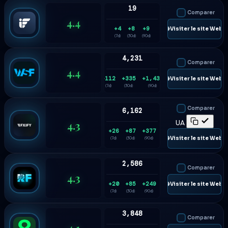
19
Comparer
4.4
+4
+8
+9
🌐 Visiter le site Web
(7d)
(30d)
(90d)
4,231
Comparer
4.4
+112
+335
+1,435
🌐 Visiter le site Web
(7d)
(30d)
(90d)
Comparer
6,162
4.3
UA
+26
+87
+377
🌐 Visiter le site Web
(7d)
(30d)
(90d)
2,586
Comparer
4.3
+20
+85
+249
🌐 Visiter le site Web
(7d)
(30d)
(90d)
3,848
Comparer
4.1