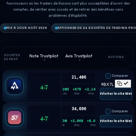
fournisseurs où les traders de Kosovo sont plus susceptibles d'ouvrir des
comptes, de vérifier avec succès et de retirer des bénéfices sans
problèmes d'éligibilité.
MIS À JOUR AOÛT 2026
AFFICHAGE DE 34 SOCIÉTÉS DE TRADING PR
Note Trustpilot
Avis Trustpilot
SOCIÉTÉS
ACTIONS
DE PROP
Comparer
21,406
4.7
9BX7L
+203
+675
+2,145
🌐 Visiter le site Web
(7d)
(30d)
(90d)
34,696
Comparer
4.7
+730
+2,868
+8,626
🌐 Visiter le site Web
(7d)
(30d)
(90d)