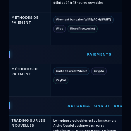
délai de 24 à 48 heures ouvrables.
cho
co
MÉTHODES DE
Virement bancaire (WIRE/ACH/SWIFT)
V
PAIEMENT
Wise
Rise (Riseworks)
P
C
PAIEMENTS
MÉTHODES DE
Carte de crédit/débit
Crypto
A
PAIEMENT
PayPal
C
G
AUTORISATIONS DE TRADING
TRADING SUR LES
Le trading d'actualités est autorisé, mais
Le
NOUVELLES
Alpha Capital applique des règles
la
spécifiques au plan concernant certaines
av