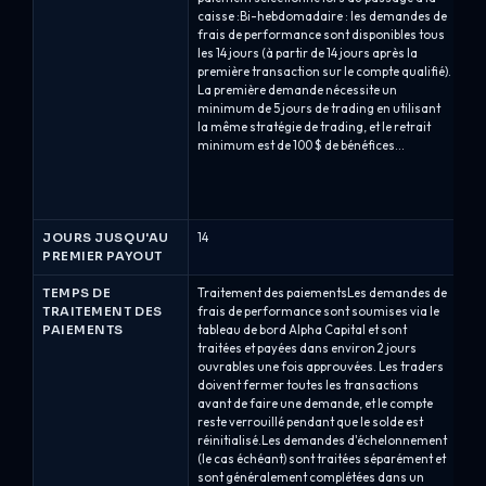
caisse :Bi-hebdomadaire : les demandes de
gé
frais de performance sont disponibles tous
bi
les 14 jours (à partir de 14 jours après la
mo
première transaction sur le compte qualifié).
$ 
La première demande nécessite un
a 
minimum de 5 jours de trading en utilisant
bé
la même stratégie de trading, et le retrait
su
minimum est de 100 $ de bénéfices...
pe
me
da
bén
JOURS JUSQU'AU
14
14
PREMIER PAYOUT
TEMPS DE
Traitement des paiementsLes demandes de
Tr
TRAITEMENT DES
frais de performance sont soumises via le
tr
PAIEMENTS
tableau de bord Alpha Capital et sont
bé
traitées et payées dans environ 2 jours
he
ouvrables une fois approuvées. Les traders
en
doivent fermer toutes les transactions
ca
avant de faire une demande, et le compte
ou
reste verrouillé pendant que le solde est
tr
réinitialisé.Les demandes d'échelonnement
ra
(le cas échéant) sont traitées séparément et
ef
sont généralement complétées dans un
ou