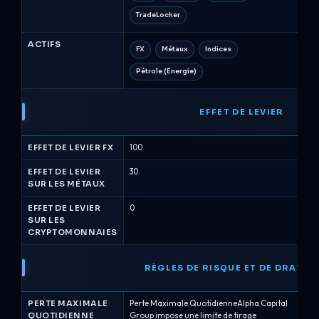
TradeLocker
ACTIFS
FX
Métaux
Indices
F
Pétrole (Énergie)
É
EFFET DE LEVIER
EFFET DE LEVIER FX
100
10
EFFET DE LEVIER
30
25
SUR LES MÉTAUX
EFFET DE LEVIER
0
2
SUR LES
CRYPTOMONNAIES
RÈGLES DE RISQUE ET DE DRAW
PERTE MAXIMALE
Perte Maximale QuotidienneAlpha Capital
Pe
QUOTIDIENNE
Group impose une limite de tirage
de