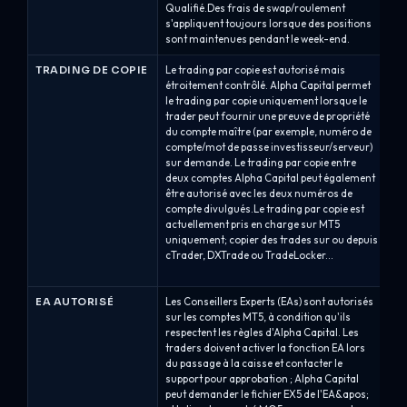
Qualifié.Des frais de swap/roulement
s'appliquent toujours lorsque des positions
sont maintenues pendant le week-end.
TRADING DE COPIE
Le trading par copie est autorisé mais
Le
étroitement contrôlé. Alpha Capital permet
av
le trading par copie uniquement lorsque le
tr
trader peut fournir une preuve de propriété
Hi
du compte maître (par exemple, numéro de
co
compte/mot de passe investisseur/serveur)
ca
sur demande. Le trading par copie entre
$, 
deux comptes Alpha Capital peut également
tr
être autorisé avec les deux numéros de
co
compte divulgués.Le trading par copie est
co
actuellement pris en charge sur MT5
co
uniquement; copier des trades sur ou depuis
co
cTrader, DXTrade ou TradeLocker...
pe
aut
EA AUTORISÉ
Les Conseillers Experts (EAs) sont autorisés
Le
sur les comptes MT5, à condition qu'ils
au
respectent les règles d'Alpha Capital. Les
re
traders doivent activer la fonction EA lors
so
du passage à la caisse et contacter le
lo
support pour approbation ; Alpha Capital
do
peut demander le fichier EX5 de l'EA&apos;
si