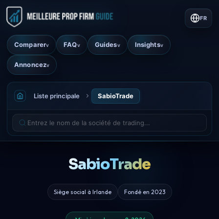
FR
Comparer
FAQ
Guides
Insights
v
v
v
v
Annoncez
v
Liste principale
SabioTrade
SabioTrade
Siège social à Irlande
Fondé en 2023