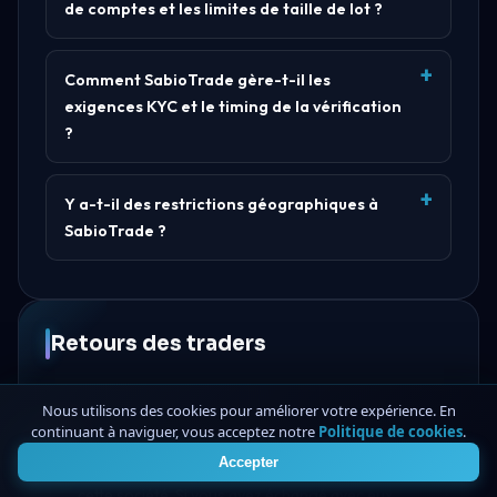
de comptes et les limites de taille de lot ?
Comment SabioTrade gère-t-il les
exigences KYC et le timing de la vérification
?
Y a-t-il des restrictions géographiques à
SabioTrade ?
Retours des traders
Nous utilisons des cookies pour améliorer votre expérience. En
continuant à naviguer, vous acceptez notre
Politique de cookies
.
4
Accepter
Il n'y a pas encore d'avis publics de traders pour
cette société. Si vous avez échangé avec eux,