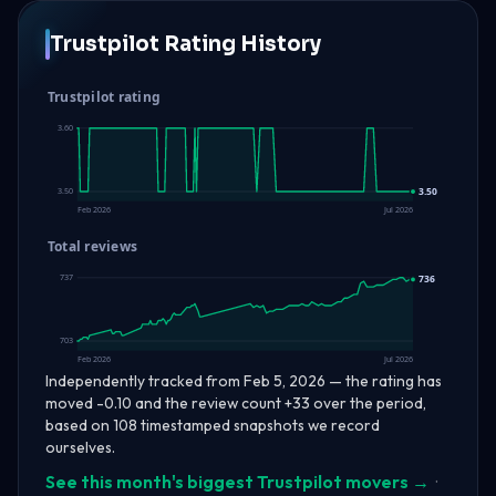
Trustpilot Rating History
Trustpilot rating
3.60
3.50
3.50
Feb 2026
Jul 2026
Total reviews
737
736
703
Feb 2026
Jul 2026
Independently tracked from Feb 5, 2026 — the rating has
moved -0.10 and the review count +33 over the period,
based on 108 timestamped snapshots we record
ourselves.
See this month's biggest Trustpilot movers →
·