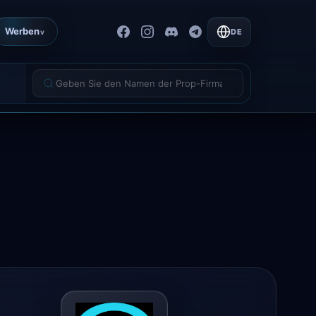
Werben
DE
v