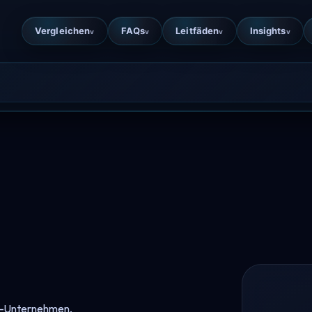
Vergleichen
FAQs
Leitfäden
Insights
v
v
v
v
ing-Unternehmen,