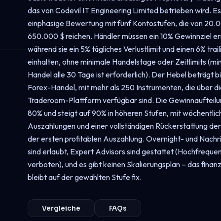
das von Codevil IT Engineering Limited betrieben wird. Es
einphasige Bewertung mit fünf Kontostufen, die von 20.0
650.000 $ reichen. Händler müssen ein 10% Gewinnziel er
während sie ein 5% tägliches Verlustlimit und einen 6% tra
einhalten, ohne minimale Handelstage oder Zeitlimits (mi
Handel alle 30 Tage ist erforderlich). Der Hebel beträgt bi
Forex-Handel, mit mehr als 250 Instrumenten, die über di
Traderoom-Plattform verfügbar sind. Die Gewinnaufteilu
80% und steigt auf 90% in höheren Stufen, mit wöchentlic
Auszahlungen und einer vollständigen Rückerstattung de
der ersten profitablen Auszahlung. Overnight- und Nach
sind erlaubt, Expert Advisors sind gestattet (Hochfrequen
verboten), und es gibt keinen Skalierungsplan – das fina
bleibt auf der gewählten Stufe fix.
Vergleiche
FAQs