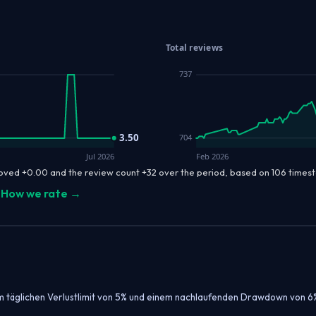
Total reviews
737
3.50
704
Jul 2026
Feb 2026
moved +0.00 and the review count +32 over the period, based on 106 time
How we rate →
nem täglichen Verlustlimit von 5% und einem nachlaufenden Drawdown von 