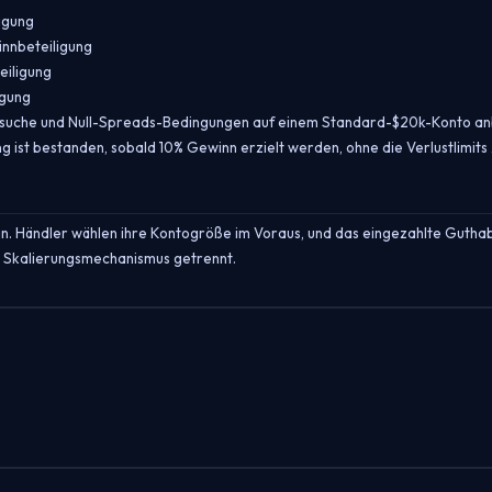
igung
innbeteiligung
eiligung
igung
ersuche und Null-Spreads-Bedingungen auf einem Standard-$20k-Konto an
ng ist bestanden, sobald 10% Gewinn erzielt werden, ohne die Verlustlimits
n. Händler wählen ihre Kontogröße im Voraus, und das eingezahlte Gutha
m Skalierungsmechanismus getrennt.