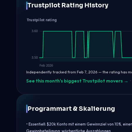
Trustpilot Rating History
Trustpilot rating
3.60
3.50
Feb 2026
Independently tracked from Feb 7, 2026 — the rating has 
See this month's biggest Trustpilot movers →
·
Programmart & Skalierung
• Essentiell: $20k Konto mit einem Gewinnziel von 10%, ei
Gewinnbeteiligung; wöchentliche Auszahlungen