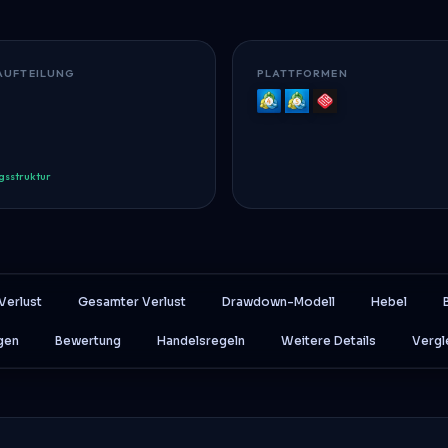
AUFTEILUNG
PLATTFORMEN
MT4
MT5
Quadcode
gsstruktur
Verlust
Gesamter Verlust
Drawdown-Modell
Hebel
gen
Bewertung
Handelsregeln
Weitere Details
Vergl