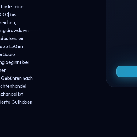
 bietet eine
00 $ bis
reichen,
iling drawdown
ndestens ein
s zu 1:30 im
e Sabio
ng beginnt bei
hen
r Gebühren nach
richtenhandel
zhandel ist
nzierte Guthaben