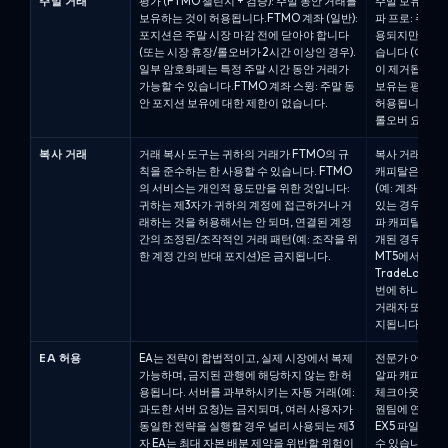
주말 거래
평가 (FTMO 챌린지 + 검증): 주말 동안 거래를
주말 보유 규칙
보유하는 것이 허용됩니다.FTMO 계좌 (일반):
파 프로: 주말
포지션은 주말 시장 마감 전에 닫아야 합니다
용되지만, 자격
(또는 시장 휴장/롤오버가 2시간 이상인 경우).
습니다 (이 경
일부 암호화폐는 특정 주말 시간 동안 거래가
이 제거됩니다).
가능할 수 있습니다.FTMO 계좌 스윙: 주말 동
보유는 평가 단
안 포지션 보유에 대한 제한이 없습니다.
허용됩니다.주말
롤오버 요금이 
복사 거래
거래 복사 도구는 귀하의 거래가 FTMO의 규
복사 거래는 허
칙을 준수하는 한 사용할 수 있습니다. FTMO
캐피탈은 거래자
의 서비스는 개인적 용도만을 위한 것입니다:
(예: 계좌 번
귀하는 제3자가 귀하의 계정에 접근하거나 거
있는 경우에만 
래하는 것을 허용해서는 안 되며, 연결된 계정
파 캐피탈 계좌
간의 조정된/조작적인 거래 패턴(예: 조작을 위
개된 경우 허용
한 계정 간의 반대 포지션)은 금지됩니다.
MT5에서만 지원됩
TradeLock
번에 하나의 마
거래자 또는 그룹
지됩니다.
EA 허용
EA는 전략이 합법적이고, 실제 시장에서 복제
전문가 어드바이
가능하며, 금지된 관행에 해당하지 않는 한 허
알파 캐피탈의 
용됩니다. 서버를 과부하시키는 자동 거래(예:
체크아웃 시 E
과도한 서버 요청)는 금지되며, 여러 사용자가
원팀에 연락해야 
동일한 전략을 실행할 경우 널리 사용되는 제3
EX5 파일과 
자 EA는 최대 자본 배분 제약을 위반할 위험이
수 있습니다.EA는