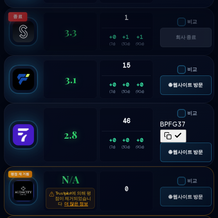
종료
1
비교
3.3
+0
+1
+1
회사 종료
(7d)
(30d)
(90d)
15
비교
3.1
+0
+0
+0
🌐 웹사이트 방문
(7d)
(30d)
(90d)
비교
46
BPFG37
2.8
+0
+0
+0
(7d)
(30d)
(90d)
🌐 웹사이트 방문
평점 제거됨
N/A
비교
0
Trustpilot에 의해 평
⚠
🌐 웹사이트 방문
점이 제거되었습니
다
더 많은 정보