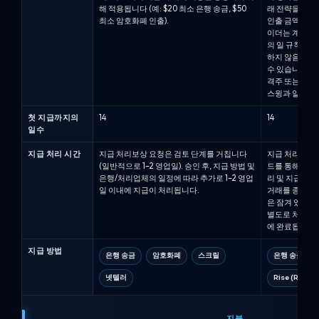
해 적용됩니다 (예: $20 최소 은행 송금, $50
래 전략을 사용
최소 암호화폐 인출).
인출 금액은 1
이더는 계좌에 최
의 일 규칙(단일
하지 않음)을 
수 있습니다.플
격주 또는 요청
스윙과 알파 원
첫 지급까지의
14
14
일수
지급 처리 시간
지급 처리보상 요청은 검토 단계를 거칩니다
지급 처리성과 수
(일반적으로 1–2 영업일). 승인 후, 지급 방법 및
드를 통해 제출되
은행/처리업체의 일정에 따라 추가로 1–2 영업
리 및 지급됩니
일 이내에 지급이 처리됩니다.
거래를 종료해야
은 잠겨 있습니
별도로 처리되며
에 완료됩니다.
지급 방법
은행 송금
암호화폐
스크릴
은행 송금 (WIR
넷텔러
Rise (Risewo
지불