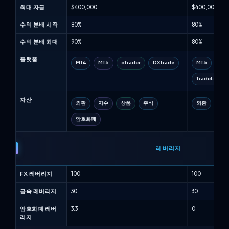
회
최대 자금
$400,000
$400,000
사
비
수익 분배 시작
80%
80%
교
수익 분배 최대
90%
80%
(8
월
플랫폼
MT4
MT5
cTrader
DXtrade
MT5
cTr
2026)
TradeLocker
자산
외환
지수
상품
주식
외환
금속
암호화폐
레버리지
FX 레버리지
100
100
금속 레버리지
30
30
암호화폐 레버
3.3
0
리지