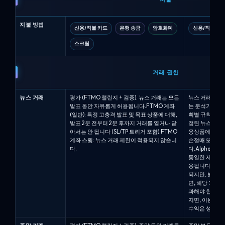
지불 방법
신용/직불 카드
은행 송금
암호화폐
신용/직불 카
스크릴
거래 권한
뉴스 거래
평가 (FTMO 챌린지 + 검증): 뉴스 거래는 모든
뉴스 거래는 허용되
발표 동안 자유롭게 허용됩니다.FTMO 계좌
는 분석가 계좌
(일반): 특정 고충격 발표 및 목표 상품에 대해,
획별 규칙을 적용합
발표 2분 전부터 2분 후까지 거래를 열거나 닫
정된 뉴스 발표의
아서는 안 됩니다 (SL/TP 트리거 포함).FTMO
융상품에 대한 
계좌 스윙: 뉴스 거래 제한이 적용되지 않습니
손절매 또는 이
다.
다.Alpha Pro 6
동일한 제한이 지
용됩니다.Alph
되지만, 발표의 
면, 해당 거래
과해야 합니다.
지면, 이는 위
수익은 성과 수