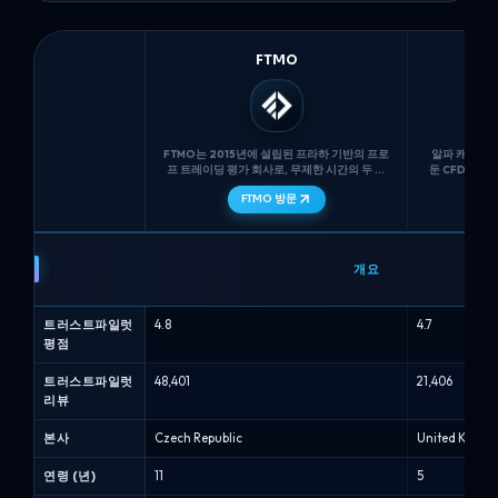
FTMO
FTMO는 2015년에 설립된 프라하 기반의 프로
알파 캐피탈 그룹
프 트레이딩 평가 회사로, 무제한 시간의 두 단
둔 CFD 전문 
계 도전(FTMO 챌린지 + 검증)을 사용하며, 최
해 시뮬레이션 
FTMO 방문
대 5%의 엄격한 일일 손실 한도와 10%의 최대
제공하며, 트레
손실 한도를 적용하고, 일반 또는 스윙 자금 계
션(알파 프로 6%
좌 유형을 제공합니다. 트레이더는 80%의 보
FTMO
상 분배를...
vs
개요
알
파
트러스트파일럿
4.8
4.7
캐
평점
피
탈
트러스트파일럿
48,401
21,406
리뷰
-
프
본사
Czech Republic
United King
로
프
연령 (년)
11
5