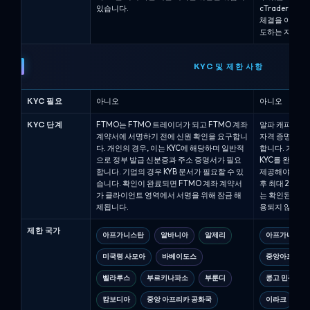
있습니다.
cTrader 
체결을 이용하거
도하는 자동화
KYC 및 제한 사항
KYC 필요
아니오
아니오
KYC 단계
FTMO는 FTMO 트레이더가 되고 FTMO 계좌
알파 캐피탈은 
계약서에 서명하기 전에 신원 확인을 요구합니
자격 증명을 발
다. 개인의 경우, 이는 KYC에 해당하며 일반적
합니다. 거래자는
으로 정부 발급 신분증과 주소 증명서가 필요
KYC를 완료해
합니다. 기업의 경우 KYB 문서가 필요할 수 있
제공해야 합니다
습니다. 확인이 완료되면 FTMO 계좌 계약서
후 최대 2영업
가 클라이언트 영역에서 서명을 위해 잠금 해
는 확인된 신원
제됩니다.
용되지 않습니다
제한 국가
아프가니스탄
알바니아
알제리
아프가니스탄
미국령 사모아
바베이도스
중앙아프리카
벨라루스
부르키나파소
부룬디
콩고 민주 공
캄보디아
중앙 아프리카 공화국
이라크
리