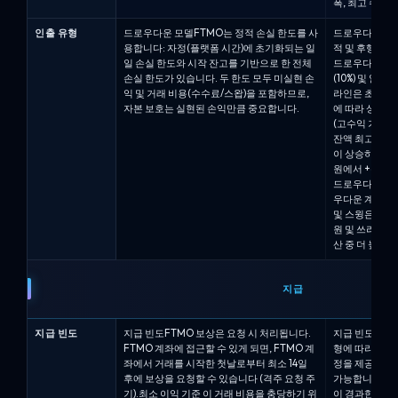
폭, 최고 수위 
인출 유형
드로우다운 모델FTMO는 정적 손실 한도를 사
드로우다운 모델
용합니다: 자정(플랫폼 시간)에 초기화되는 일
적 및 후행 드
일 손실 한도와 시작 잔고를 기반으로 한 전체
드로우다운: 알파 프
손실 한도가 있습니다. 두 한도 모두 미실현 손
(10%) 및 알
익 및 거래 비용(수수료/스왑)을 포함하므로,
라인은 초기 시
자본 보호는 실현된 손익만큼 중요합니다.
에 따라 상승하
(고수익 기준):
잔액 최고치가 
이 상승하며, 
원에서 +6%)
드로우다운은 
우다운 계산은 
및 스윙은 잔액
원 및 쓰리는 
산 중 더 높은
지급
지급 빈도
지급 빈도FTMO 보상은 요청 시 처리됩니다.
지급 빈도알파 
FTMO 계좌에 접근할 수 있게 되면, FTMO 계
형에 따라 자격
좌에서 거래를 시작한 첫날로부터 최소 14일
정을 제공합니다
후에 보상을 요청할 수 있습니다 (격주 요청 주
가능합니다(자격
기).최소 이익 기준 이 거래 비용을 충당하기 위
이 경과한 시점부