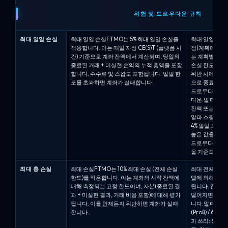
위험 및 드로우다운 규칙
최대 일일 손실
최대 일일 손실FTMO는 5% 최대 일일 손실을
최대 일일 손실
적용합니다. 이는 매일 자정 CE(S)T (플랫폼 시
점(계획에 따라
간) 기준으로 계좌 잔액에서 계산되며, 당일의
는 계획별 일일
종료된 거래 + 미실현 손익의 누적 총액을 포함
손실 한도는 현
합니다. 수수료 및 스왑도 포함됩니다. 일일 한
위반 시에는 엄
도를 초과하면 계좌가 실패합니다.
으로 종료됩니다.
드로우다운.알파 
다운.알파 프로 
잔액 또는 자본
알파 스윙: 5%
4% 일일 드로
높은 값을 기준
드로우다운은 일
을 기준으로 계
최대 총 손실
최대 손실FTMO는 10% 최대 손실 (전체 손실
최대 전체 손실
한도)를 적용합니다. 이는 계좌의 시작 잔액에
델에 의해 정의
대해 측정되는 고정 한도이며, 자본(종료된 결
됩니다. 잔액 
과 + 미실현 결과, 거래 비용 포함)에 대해 평가
떨어지면 계좌
됩니다. 이를 언제든지 위반하면 계좌가 실패
니다.알파 프로: 정
합니다.
(Pro8) / 6% 
파 쓰리: 6% 정