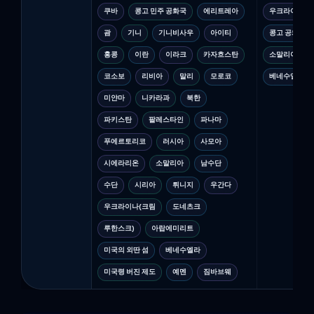
쿠바
콩고 민주 공화국
에리트레아
우크라이나 지
괌
기니
기니비사우
아이티
콩고 공화국(
홍콩
이란
이라크
카자흐스탄
소말리아
코소보
리비아
말리
모로코
베네수엘라
미얀마
니카라과
북한
파키스탄
팔레스타인
파나마
푸에르토리코
러시아
사모아
시에라리온
소말리아
남수단
수단
시리아
튀니지
우간다
우크라이나(크림
도네츠크
루한스크)
아랍에미리트
미국의 외딴 섬
베네수엘라
미국령 버진 제도
예멘
짐바브웨