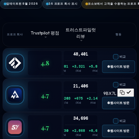
업데이트된 8월 2026
36 프로프 회사 표시
코소보에서 고객을 수용하는 프로프 
트러스트파일럿
Trustpilot 평점
프로프 회사
행동
리뷰
48,401
비교
4.8
+881
+3,321
+5,836
🌐 웹사이트 방문
(7d)
(30d)
(90d)
비교
21,406
4.7
9BX7L
+203
+675
+2,145
🌐 웹사이트 방문
(7d)
(30d)
(90d)
34,696
비교
4.7
+730
+2,868
+8,626
🌐 웹사이트 방문
(7d)
(30d)
(90d)