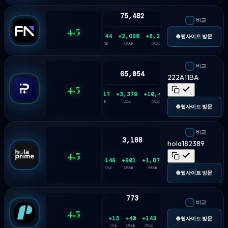
75,482
비교
4.5
+744
+2,668
+8,242
🌐 웹사이트 방문
(7d)
(30d)
(90d)
비교
65,054
222A11BA
4.5
+817
+3,379
+10,475
(7d)
(30d)
(90d)
🌐 웹사이트 방문
비교
3,188
hola182389
4.5
+146
+601
+1,875
(7d)
(30d)
(90d)
🌐 웹사이트 방문
773
비교
4.5
+13
+40
+143
🌐 웹사이트 방문
(7d)
(30d)
(90d)